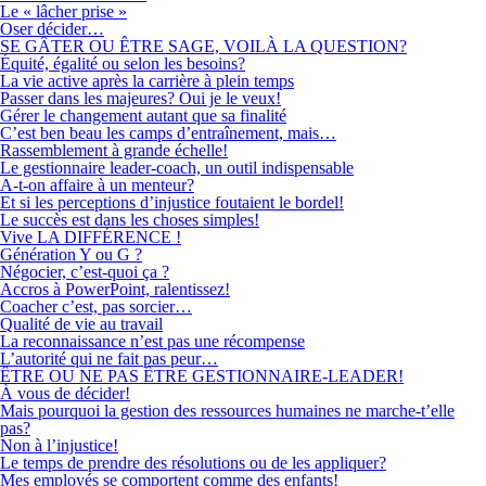
Le « lâcher prise »
Oser décider…
SE GÂTER OU ÊTRE SAGE, VOILÀ LA QUESTION?
Équité, égalité ou selon les besoins?
La vie active après la carrière à plein temps
Passer dans les majeures? Oui je le veux!
Gérer le changement autant que sa finalité
C’est ben beau les camps d’entraînement, mais…
Rassemblement à grande échelle!
Le gestionnaire leader-coach, un outil indispensable
A-t-on affaire à un menteur?
Et si les perceptions d’injustice foutaient le bordel!
Le succès est dans les choses simples!
Vive LA DIFFÉRENCE !
Génération Y ou G ?
Négocier, c’est-quoi ça ?
Accros à PowerPoint, ralentissez!
Coacher c’est, pas sorcier…
Qualité de vie au travail
La reconnaissance n’est pas une récompense
L’autorité qui ne fait pas peur…
ÊTRE OU NE PAS ÊTRE GESTIONNAIRE-LEADER!
À vous de décider!
Mais pourquoi la gestion des ressources humaines ne marche-t’elle
pas?
Non à l’injustice!
Le temps de prendre des résolutions ou de les appliquer?
Mes employés se comportent comme des enfants!