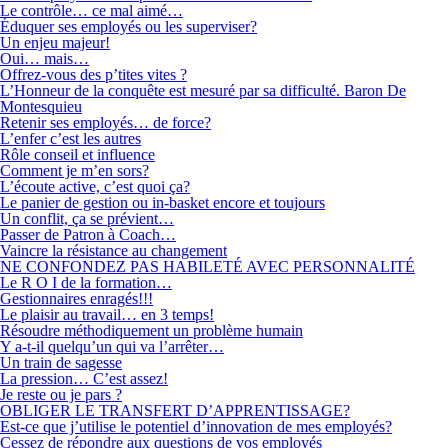
Le contrôle… ce mal aimé…
Éduquer ses employés ou les superviser?
Un enjeu majeur!
Oui… mais…
Offrez-vous des p’tites vites ?
L’Honneur de la conquête est mesuré par sa difficulté. Baron De
Montesquieu
Retenir ses employés… de force?
L’enfer c’est les autres
Rôle conseil et influence
Comment je m’en sors?
L’écoute active, c’est quoi ça?
Le panier de gestion ou in-basket encore et toujours
Un conflit, ça se prévient…
Passer de Patron à Coach…
Vaincre la résistance au changement
NE CONFONDEZ PAS HABILETÉ AVEC PERSONNALITÉ
Le R O I de la formation…
Gestionnaires enragés!!!
Le plaisir au travail… en 3 temps!
Résoudre méthodiquement un problème humain
Y a-t-il quelqu’un qui va l’arrêter…
Un train de sagesse
La pression… C’est assez!
Je reste ou je pars ?
OBLIGER LE TRANSFERT D’APPRENTISSAGE?
Est-ce que j’utilise le potentiel d’innovation de mes employés?
Cessez de répondre aux questions de vos employés