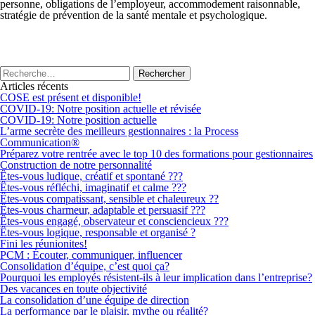
personne, obligations de l’employeur, accommodement raisonnable,
stratégie de prévention de la santé mentale et psychologique.
Articles récents
COSE est présent et disponible!
COVID-19: Notre position actuelle et révisée
COVID-19: Notre position actuelle
L’arme secrète des meilleurs gestionnaires : la Process
Communication®
Préparez votre rentrée avec le top 10 des formations pour gestionnaires
Construction de notre personnalité
Êtes-vous ludique, créatif et spontané ???
Êtes-vous réfléchi, imaginatif et calme ???
Êtes-vous compatissant, sensible et chaleureux ??
Êtes-vous charmeur, adaptable et persuasif ???
Êtes-vous engagé, observateur et consciencieux ???
Êtes-vous logique, responsable et organisé ?
Fini les réunionites!
PCM : Écouter, communiquer, influencer
Consolidation d’équipe, c’est quoi ça?
Pourquoi les employés résistent-ils à leur implication dans l’entreprise?
Des vacances en toute objectivité
La consolidation d’une équipe de direction
La performance par le plaisir, mythe ou réalité?