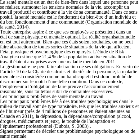
La santé mentale est un état de bien-être dans lequel une personne peut
se réaliser, surmonter les tensions normales de la vie, accomplir un
travail productif et contribuer à la vie de sa communauté. Dans ce sens
positif, la santé mentale est le fondement du bien-être d’un individu et
du bon fonctionnement d’une communauté (Organisation mondiale de
la santé, 2014).
Toute entreprise aspire à ce que ses employés se présentent dans un
état de santé physique et mentale optimal. La réalité organisationnelle
en est tout autrement. Bien que ces états soient souhaités, on ne peut
faire abstraction de toutes sortes de situations de la vie qui affectent
l’état physique et psychologique des employés. L’étude de Risk
Analytica estime que 21,4 % de la population active en situation de
travail étaient aux prises avec une maladie mentale en 2011.
Le gestionnaire ne peut faire abstraction de ses obligations. En vertu de
l’article 10 de la Charte des droits et libertés de la personne, la maladie
mentale est considérée comme un handicap et il est donc prohibé de
discriminer sur le motif d’une telle condition. Dans ce contexte,
l’employeur a l’obligation de faire preuve d’accommodement
raisonnable, sans toutefois subir de contraintes excessives.
Les principaux problèmes de santé mentale au travail
Les principaux problèmes liés à des troubles psychologiques dans le
milieu de travail sont de type transitoire, tels que les troubles anxieux et
de l’humeur (près de 4 millions de personnes en étaient atteintes au
Canada en 2011), la dépression, la dépendance/compulsion (alcool,
drogues, médicaments et jeux), le trouble de l’adaptation et
l’épuisement professionnel (Dubois, S. 2003) .
Signes permettant de déceler une problématique psychologique ou de
santé mentale