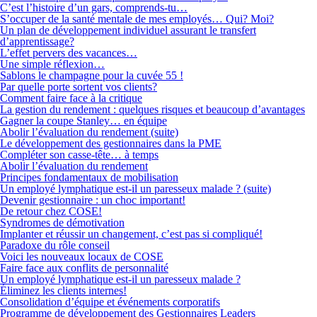
C’est l’histoire d’un gars, comprends-tu…
S’occuper de la santé mentale de mes employés… Qui? Moi?
Un plan de développement individuel assurant le transfert
d’apprentissage?
L’effet pervers des vacances…
Une simple réflexion…
Sablons le champagne pour la cuvée 55 !
Par quelle porte sortent vos clients?
Comment faire face à la critique
La gestion du rendement : quelques risques et beaucoup d’avantages
Gagner la coupe Stanley… en équipe
Abolir l’évaluation du rendement (suite)
Le développement des gestionnaires dans la PME
Compléter son casse-tête… à temps
Abolir l’évaluation du rendement
Principes fondamentaux de mobilisation
Un employé lymphatique est-il un paresseux malade ? (suite)
Devenir gestionnaire : un choc important!
De retour chez COSE!
Syndromes de démotivation
Implanter et réussir un changement, c’est pas si compliqué!
Paradoxe du rôle conseil
Voici les nouveaux locaux de COSE
Faire face aux conflits de personnalité
Un employé lymphatique est-il un paresseux malade ?
Éliminez les clients internes!
Consolidation d’équipe et événements corporatifs
Programme de développement des Gestionnaires Leaders