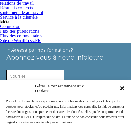
relations de travail
Résultats concrets
santé mentale au travail
Service à la clientèle
Méta
Connexion
Flux des publications
Flux des commentaires
Site de WordPress-FR
Intéressé par nos formations?
Abonnez-vous à notre infolettre
Gérer le consentement aux
Intérêt ?
cookies
Pour offrir les meilleures expériences, nous utilisons des technologies telles que les
cookies pour stocker et/ou accéder aux informations des appareils. Le fait de consentir
à ces technologies nous permettra de traiter des données telles que le comportement de
navigation ou les ID uniques sur ce site. Le fait de ne pas consentir peut avoir un effet
négatif sur certaines caractéristiques et fonctions.