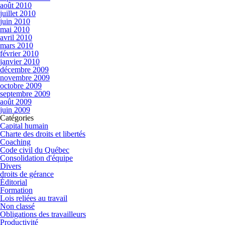
août 2010
juillet 2010
juin 2010
mai 2010
avril 2010
mars 2010
février 2010
janvier 2010
décembre 2009
novembre 2009
octobre 2009
septembre 2009
août 2009
juin 2009
Catégories
Capital humain
Charte des droits et libertés
Coaching
Code civil du Québec
Consolidation d'équipe
Divers
droits de gérance
Éditorial
Formation
Lois reliées au travail
Non classé
Obligations des travailleurs
Productivité