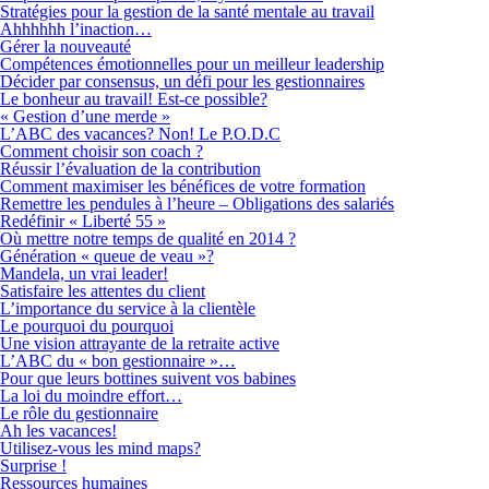
Stratégies pour la gestion de la santé mentale au travail
Ahhhhhh l’inaction…
Gérer la nouveauté
Compétences émotionnelles pour un meilleur leadership
Décider par consensus, un défi pour les gestionnaires
Le bonheur au travail! Est-ce possible?
« Gestion d’une merde »
L’ABC des vacances? Non! Le P.O.D.C
Comment choisir son coach ?
Réussir l’évaluation de la contribution
Comment maximiser les bénéfices de votre formation
Remettre les pendules à l’heure – Obligations des salariés
Redéfinir « Liberté 55 »
Où mettre notre temps de qualité en 2014 ?
Génération « queue de veau »?
Mandela, un vrai leader!
Satisfaire les attentes du client
L’importance du service à la clientèle
Le pourquoi du pourquoi
Une vision attrayante de la retraite active
L’ABC du « bon gestionnaire »…
Pour que leurs bottines suivent vos babines
La loi du moindre effort…
Le rôle du gestionnaire
Ah les vacances!
Utilisez-vous les mind maps?
Surprise !
Ressources humaines