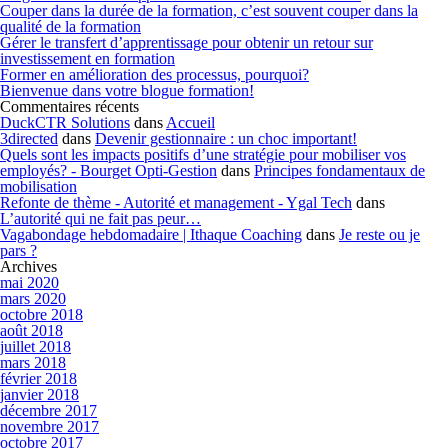
Couper dans la durée de la formation, c’est souvent couper dans la
qualité de la formation
Gérer le transfert d’apprentissage pour obtenir un retour sur
investissement en formation
Former en amélioration des processus, pourquoi?
Bienvenue dans votre blogue formation!
Commentaires récents
DuckCTR Solutions
dans
Accueil
3directed
dans
Devenir gestionnaire : un choc important!
Quels sont les impacts positifs d’une stratégie pour mobiliser vos
employés? - Bourget Opti-Gestion
dans
Principes fondamentaux de
mobilisation
Refonte de thème - Autorité et management - Ygal Tech
dans
L’autorité qui ne fait pas peur…
Vagabondage hebdomadaire | Ithaque Coaching
dans
Je reste ou je
pars ?
Archives
mai 2020
mars 2020
octobre 2018
août 2018
juillet 2018
mars 2018
février 2018
janvier 2018
décembre 2017
novembre 2017
octobre 2017