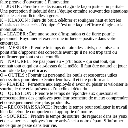
faire preuve d’ouverture à l’innovation.
J –
JUSTE
: Prendre des décisions et agir de façon juste et impartiale.
Une perception d’inéquité dans l’équipe entraîne souvent des situations
délicates et conflictuelles à gérer.
K –
KLAXON
: Faire du bruit, célébrer et souligner haut et fort les
réussites et les succès d’équipe. C’est une façon efficace d’agir sur la
mobilisation.
L –
LEADER
: Être une source d’inspiration et de fierté pour le
personnel. Rayonner et exercer une influence positive dans votre
entourage.
M –
MESURE
: Prendre le temps de faire des suivis, des mises au
point afin d’apporter des correctifs avant qu’il ne soit trop tard ou
confirmer que tout est en contrôle.
N –
NATUREL
: Ne pas jouer au « p’tit boss » qui sait tout, qui
connaît tout et qui est au-dessus de la mêlée. Il faut être naturel et jouer
son rôle de façon efficace.
O –
OUTILS
: Fournir au personnel les outils et ressources utiles
nécessaires pour bien exécuter leur travail et être performant.
P –
PLAISIR
: Permettre aux employés d’avoir du plaisir et valoriser le
sourire, le rire et la présence d’un climat détendu.
Q –
QUESTION
: Prendre le temps de répondre aux questions et
préoccupations des employés peut leur permettre de mieux comprendre
et conséquemment être plus productifs.
R –
RECONNAISSANCE
: Prendre le temps pour souligner le travail
bien fait et/ou le comportement approprié démontré.
S –
SOURIRE
: Prendre le temps de sourire, de regarder dans les yeux
et de saluer les employés à notre arrivée et à notre départ. S’informer
de ce qui se passe dans leur vie.