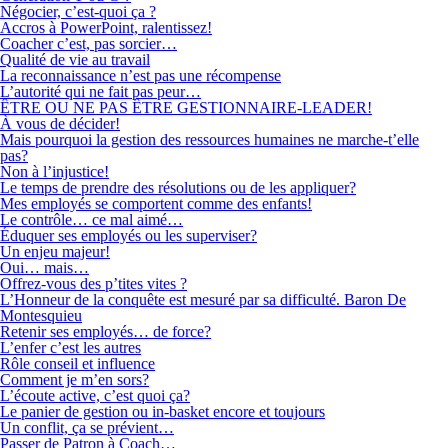
Négocier, c’est-quoi ça ?
Accros à PowerPoint, ralentissez!
Coacher c’est, pas sorcier…
Qualité de vie au travail
La reconnaissance n’est pas une récompense
L’autorité qui ne fait pas peur…
ÊTRE OU NE PAS ÊTRE GESTIONNAIRE-LEADER!
À vous de décider!
Mais pourquoi la gestion des ressources humaines ne marche-t’elle
pas?
Non à l’injustice!
Le temps de prendre des résolutions ou de les appliquer?
Mes employés se comportent comme des enfants!
Le contrôle… ce mal aimé…
Éduquer ses employés ou les superviser?
Un enjeu majeur!
Oui… mais…
Offrez-vous des p’tites vites ?
L’Honneur de la conquête est mesuré par sa difficulté. Baron De
Montesquieu
Retenir ses employés… de force?
L’enfer c’est les autres
Rôle conseil et influence
Comment je m’en sors?
L’écoute active, c’est quoi ça?
Le panier de gestion ou in-basket encore et toujours
Un conflit, ça se prévient…
Passer de Patron à Coach…