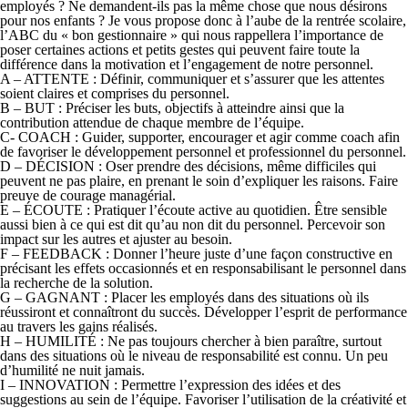
employés ? Ne demandent-ils pas la même chose que nous désirons
pour nos enfants ? Je vous propose donc à l’aube de la rentrée scolaire,
l’ABC du « bon gestionnaire » qui nous rappellera l’importance de
poser certaines actions et petits gestes qui peuvent faire toute la
différence dans la motivation et l’engagement de notre personnel.
A –
ATTENTE
: Définir, communiquer et s’assurer que les attentes
soient claires et comprises du personnel.
B –
BUT
: Préciser les buts, objectifs à atteindre ainsi que la
contribution attendue de chaque membre de l’équipe.
C-
COACH
: Guider, supporter, encourager et agir comme coach afin
de favoriser le développement personnel et professionnel du personnel.
D –
DÉCISION
: Oser prendre des décisions, même difficiles qui
peuvent ne pas plaire, en prenant le soin d’expliquer les raisons. Faire
preuve de courage managérial.
E –
ÉCOUTE
: Pratiquer l’écoute active au quotidien. Être sensible
aussi bien à ce qui est dit qu’au non dit du personnel. Percevoir son
impact sur les autres et ajuster au besoin.
F –
FEEDBACK
: Donner l’heure juste d’une façon constructive en
précisant les effets occasionnés et en responsabilisant le personnel dans
la recherche de la solution.
G –
GAGNANT
: Placer les employés dans des situations où ils
réussiront et connaîtront du succès. Développer l’esprit de performance
au travers les gains réalisés.
H –
HUMILITÉ
: Ne pas toujours chercher à bien paraître, surtout
dans des situations où le niveau de responsabilité est connu. Un peu
d’humilité ne nuit jamais.
I –
INNOVATION
: Permettre l’expression des idées et des
suggestions au sein de l’équipe. Favoriser l’utilisation de la créativité et