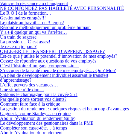
Vaincre la résistance au changement
NE CONFONDEZ PAS HABILETÉ AVEC PERSONNALITÉ
Le R O I de la formation…
Gestionnaires enragés!!!
Le plaisir au travail… en 3 temps!
Résoudre méthodiquement un problème humain
Y a-t-il quelqu’un qui va l’arrêter…
Un train de sagesse
La pression… C’est assez!
Je reste ou je pars ?
OBLIGER LE TRANSFERT D’APPRENTISSAGE?
Est-ce que j’utilise le potentiel d’innovation de mes employés?
Cessez de répondre aux questions de vos employés
C’est l’histoire d’un gars, comprends-tu…
S’occuper de la santé mentale de mes employés… Qui? Moi?
Un plan de développement individuel assurant le transfert
d’apprentissage?
L’effet pervers des vacances…
Une simple réflexion…
Sablons le champagne pour la cuvée 55 !
Par quelle porte sortent vos clients?
Comment faire face à la critique
La gestion du rendement : quelques risques et beaucoup d’avantages
Gagner la coupe Stanley… en équipe
Abolir l’évaluation du rendement (suite)
Le développement des gestionnaires dans la PME
Compléter son casse-tête… à temps
Abolir l’évaluation du rendement