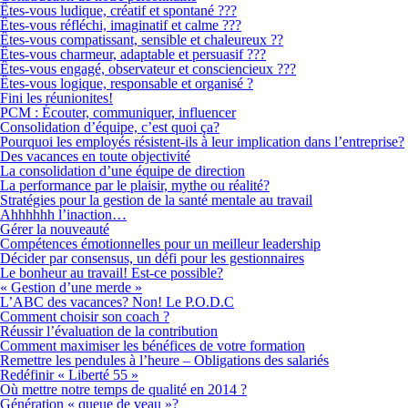
Êtes-vous ludique, créatif et spontané ???
Êtes-vous réfléchi, imaginatif et calme ???
Êtes-vous compatissant, sensible et chaleureux ??
Êtes-vous charmeur, adaptable et persuasif ???
Êtes-vous engagé, observateur et consciencieux ???
Êtes-vous logique, responsable et organisé ?
Fini les réunionites!
PCM : Écouter, communiquer, influencer
Consolidation d’équipe, c’est quoi ça?
Pourquoi les employés résistent-ils à leur implication dans l’entreprise?
Des vacances en toute objectivité
La consolidation d’une équipe de direction
La performance par le plaisir, mythe ou réalité?
Stratégies pour la gestion de la santé mentale au travail
Ahhhhhh l’inaction…
Gérer la nouveauté
Compétences émotionnelles pour un meilleur leadership
Décider par consensus, un défi pour les gestionnaires
Le bonheur au travail! Est-ce possible?
« Gestion d’une merde »
L’ABC des vacances? Non! Le P.O.D.C
Comment choisir son coach ?
Réussir l’évaluation de la contribution
Comment maximiser les bénéfices de votre formation
Remettre les pendules à l’heure – Obligations des salariés
Redéfinir « Liberté 55 »
Où mettre notre temps de qualité en 2014 ?
Génération « queue de veau »?