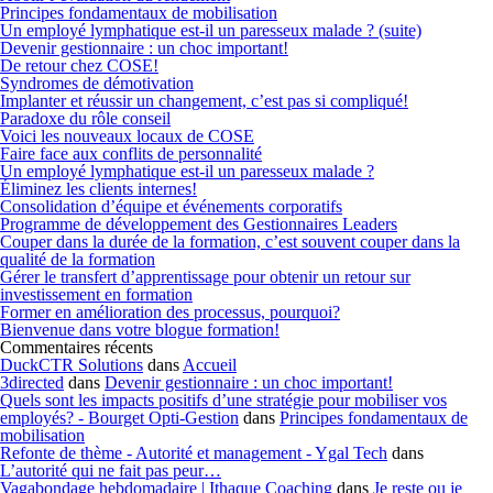
Principes fondamentaux de mobilisation
Un employé lymphatique est-il un paresseux malade ? (suite)
Devenir gestionnaire : un choc important!
De retour chez COSE!
Syndromes de démotivation
Implanter et réussir un changement, c’est pas si compliqué!
Paradoxe du rôle conseil
Voici les nouveaux locaux de COSE
Faire face aux conflits de personnalité
Un employé lymphatique est-il un paresseux malade ?
Éliminez les clients internes!
Consolidation d’équipe et événements corporatifs
Programme de développement des Gestionnaires Leaders
Couper dans la durée de la formation, c’est souvent couper dans la
qualité de la formation
Gérer le transfert d’apprentissage pour obtenir un retour sur
investissement en formation
Former en amélioration des processus, pourquoi?
Bienvenue dans votre blogue formation!
Commentaires récents
DuckCTR Solutions
dans
Accueil
3directed
dans
Devenir gestionnaire : un choc important!
Quels sont les impacts positifs d’une stratégie pour mobiliser vos
employés? - Bourget Opti-Gestion
dans
Principes fondamentaux de
mobilisation
Refonte de thème - Autorité et management - Ygal Tech
dans
L’autorité qui ne fait pas peur…
Vagabondage hebdomadaire | Ithaque Coaching
dans
Je reste ou je