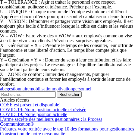
T –
TOLÉRANCE
: Agir et traiter le personnel avec respect,
considération, politesse et tolérance. Prêcher par l’exemple.
U –
UNIQUE
: Chaque membre de l’équipe est unique et différent.
Apprécier chacun d’eux pour qui ils sont et capitaliser sur leurs forces.
V –
VISION
: Démontrer et partager votre vision aux employés. Il est
toujours plus facile d’influencer lorsque la cible est claire et les valeurs
connues.
W –
WOW
: Faire vivre des « WOW » aux employés comme on vise
à en faire vivre aux clients. Prévoir des surprises agréables.
X – Génération «
X
» : Prendre le temps de les consulter, leur offrir de
l’autonomie et une liberté d’action. Le temps libre compte plus que
l’argent.
Y – Génération «
Y
» : Donner du sens à leur contribution et les faire
participer à des projets. Le réseautage et l’équilibre famille-travail-vie
sociale font partie de leurs valeurs.
Z –
ZONE
de confort : Initier des changements, pratiquer
l’amélioration continue et forcer les employés à sortir de leur zone de
confort.
abc
gestionnaire
mobilisation
motivation
personnel
Articles récents
COSE est présent et disponible!
COVID-19: Notre position actuelle et révisée
COVID-19: Notre position actuelle
L’arme secrète des meilleurs gestionnaires : la Process
Communication®
Préparez votre rentrée avec le top 10 des formations pour gestionnaires
Construction de notre personnalité