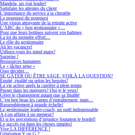
Mandela, un vrai leader!
Satisfaire les attentes du client
L’importance du service à la clientèle
Le pourquoi du pourquoi
Une vision attrayante de la retraite active
L’ABC du « bon gestionnaire »…
Pour que leurs bottines suivent vos babines
La loi du moindre effort…
Le rôle du gestionnaire
Ah les vacances!
Utilisez-vous les mind maps?
Surprise !
Ressources humaines
Le « lâcher prise »
Oser décider…
SE GÂTER OU ÊTRE SAGE, VOILÀ LA QUESTION?
Équité, égalité ou selon les besoins?
La vie active après la carrière à plein temps
Passer dans les majeures? Oui je le veux!
Gérer le changement autant que sa finalité
C’est ben beau les camps d’entraînement, mais…
Rassemblement à grande échelle!
Le gestionnaire leader-coach, un outil indispensable
A-t-on affaire à un menteur?
Et si les perceptions d’injustice foutaient le bordel!
Le succès est dans les choses simples!
Vive LA DIFFÉRENCE !
Génération Y ou G ?