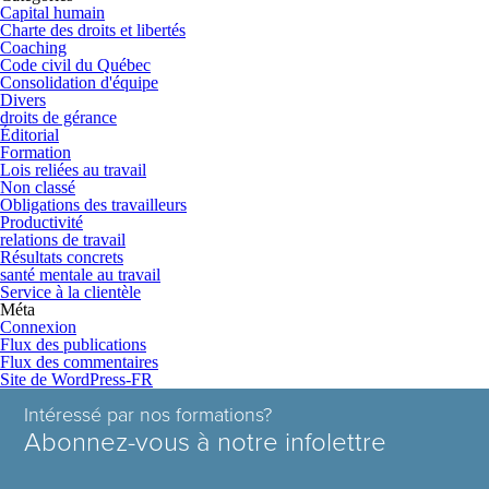
Capital humain
Charte des droits et libertés
Coaching
Code civil du Québec
Consolidation d'équipe
Divers
droits de gérance
Éditorial
Formation
Lois reliées au travail
Non classé
Obligations des travailleurs
Productivité
relations de travail
Résultats concrets
santé mentale au travail
Service à la clientèle
Méta
Connexion
Flux des publications
Flux des commentaires
Site de WordPress-FR
Intéressé par nos formations?
Abonnez-vous à notre infolettre