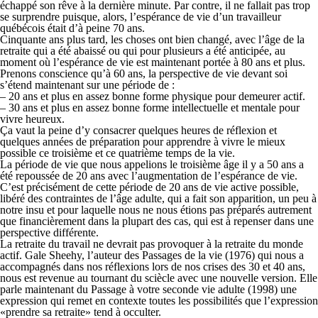
échappé son rêve à la dernière minute. Par contre, il ne fallait pas trop
se surprendre puisque, alors, l’espérance de vie d’un travailleur
québécois était d’à peine 70 ans.
Cinquante ans plus tard, les choses ont bien changé, avec l’âge de la
retraite qui a été abaissé ou qui pour plusieurs a été anticipée, au
moment où l’espérance de vie est maintenant portée à 80 ans et plus.
Prenons conscience qu’à 60 ans, la perspective de vie devant soi
s’étend maintenant sur une période de :
– 20 ans et plus en assez bonne forme physique pour demeurer actif.
– 30 ans et plus en assez bonne forme intellectuelle et mentale pour
vivre heureux.
Ça vaut la peine d’y consacrer quelques heures de réflexion et
quelques années de préparation pour apprendre à vivre le mieux
possible ce troisième et ce quatrième temps de la vie.
La période de vie que nous appelions le troisième âge il y a 50 ans a
été repoussée de 20 ans avec l’augmentation de l’espérance de vie.
C’est précisément de cette période de 20 ans de vie active possible,
libéré des contraintes de l’âge adulte, qui a fait son apparition, un peu à
notre insu et pour laquelle nous ne nous étions pas préparés autrement
que financièrement dans la plupart des cas, qui est à repenser dans une
perspective différente.
La retraite du travail ne devrait pas provoquer à la retraite du monde
actif. Gale Sheehy, l’auteur des Passages de la vie (1976) qui nous a
accompagnés dans nos réflexions lors de nos crises des 30 et 40 ans,
nous est revenue au tournant du sciècle avec une nouvelle version. Elle
parle maintenant du Passage à votre seconde vie adulte (1998) une
expression qui remet en contexte toutes les possibilités que l’expression
«prendre sa retraite» tend à occulter.