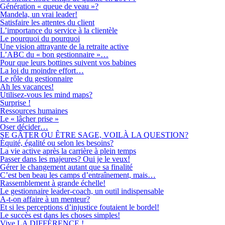
Génération « queue de veau »?
Mandela, un vrai leader!
Satisfaire les attentes du client
L’importance du service à la clientèle
Le pourquoi du pourquoi
Une vision attrayante de la retraite active
L’ABC du « bon gestionnaire »…
Pour que leurs bottines suivent vos babines
La loi du moindre effort…
Le rôle du gestionnaire
Ah les vacances!
Utilisez-vous les mind maps?
Surprise !
Ressources humaines
Le « lâcher prise »
Oser décider…
SE GÂTER OU ÊTRE SAGE, VOILÀ LA QUESTION?
Équité, égalité ou selon les besoins?
La vie active après la carrière à plein temps
Passer dans les majeures? Oui je le veux!
Gérer le changement autant que sa finalité
C’est ben beau les camps d’entraînement, mais…
Rassemblement à grande échelle!
Le gestionnaire leader-coach, un outil indispensable
A-t-on affaire à un menteur?
Et si les perceptions d’injustice foutaient le bordel!
Le succès est dans les choses simples!
Vive LA DIFFÉRENCE !