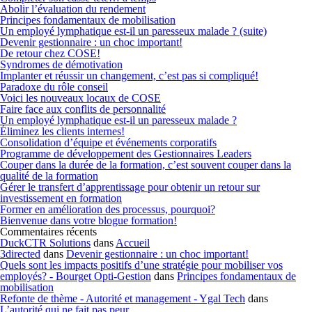
Abolir l’évaluation du rendement
Principes fondamentaux de mobilisation
Un employé lymphatique est-il un paresseux malade ? (suite)
Devenir gestionnaire : un choc important!
De retour chez COSE!
Syndromes de démotivation
Implanter et réussir un changement, c’est pas si compliqué!
Paradoxe du rôle conseil
Voici les nouveaux locaux de COSE
Faire face aux conflits de personnalité
Un employé lymphatique est-il un paresseux malade ?
Éliminez les clients internes!
Consolidation d’équipe et événements corporatifs
Programme de développement des Gestionnaires Leaders
Couper dans la durée de la formation, c’est souvent couper dans la
qualité de la formation
Gérer le transfert d’apprentissage pour obtenir un retour sur
investissement en formation
Former en amélioration des processus, pourquoi?
Bienvenue dans votre blogue formation!
Commentaires récents
DuckCTR Solutions
dans
Accueil
3directed
dans
Devenir gestionnaire : un choc important!
Quels sont les impacts positifs d’une stratégie pour mobiliser vos
employés? - Bourget Opti-Gestion
dans
Principes fondamentaux de
mobilisation
Refonte de thème - Autorité et management - Ygal Tech
dans
L’autorité qui ne fait pas peur…