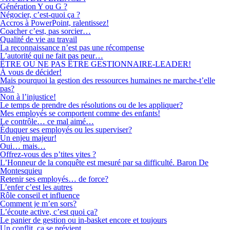
Génération Y ou G ?
Négocier, c’est-quoi ça ?
Accros à PowerPoint, ralentissez!
Coacher c’est, pas sorcier…
Qualité de vie au travail
La reconnaissance n’est pas une récompense
L’autorité qui ne fait pas peur…
ÊTRE OU NE PAS ÊTRE GESTIONNAIRE-LEADER!
À vous de décider!
Mais pourquoi la gestion des ressources humaines ne marche-t’elle
pas?
Non à l’injustice!
Le temps de prendre des résolutions ou de les appliquer?
Mes employés se comportent comme des enfants!
Le contrôle… ce mal aimé…
Éduquer ses employés ou les superviser?
Un enjeu majeur!
Oui… mais…
Offrez-vous des p’tites vites ?
L’Honneur de la conquête est mesuré par sa difficulté. Baron De
Montesquieu
Retenir ses employés… de force?
L’enfer c’est les autres
Rôle conseil et influence
Comment je m’en sors?
L’écoute active, c’est quoi ça?
Le panier de gestion ou in-basket encore et toujours
Un conflit, ça se prévient…