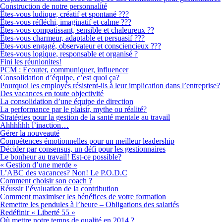
Construction de notre personnalité
Êtes-vous ludique, créatif et spontané ???
Êtes-vous réfléchi, imaginatif et calme ???
Êtes-vous compatissant, sensible et chaleureux ??
Êtes-vous charmeur, adaptable et persuasif ???
Êtes-vous engagé, observateur et consciencieux ???
Êtes-vous logique, responsable et organisé ?
Fini les réunionites!
PCM : Écouter, communiquer, influencer
Consolidation d’équipe, c’est quoi ça?
Pourquoi les employés résistent-ils à leur implication dans l’entreprise?
Des vacances en toute objectivité
La consolidation d’une équipe de direction
La performance par le plaisir, mythe ou réalité?
Stratégies pour la gestion de la santé mentale au travail
Ahhhhhh l’inaction…
Gérer la nouveauté
Compétences émotionnelles pour un meilleur leadership
Décider par consensus, un défi pour les gestionnaires
Le bonheur au travail! Est-ce possible?
« Gestion d’une merde »
L’ABC des vacances? Non! Le P.O.D.C
Comment choisir son coach ?
Réussir l’évaluation de la contribution
Comment maximiser les bénéfices de votre formation
Remettre les pendules à l’heure – Obligations des salariés
Redéfinir « Liberté 55 »
Où mettre notre temps de qualité en 2014 ?