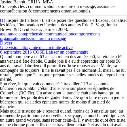
Justine Benoit, CRHA, MBA
Concepts clés : communication, structure du message, assurance
compréhension & comportements organisationnels.
[1]
Inspiré de l’article «L’art de poser des questions efficaces : canaliser
les idées, l’innovation et l’action» des auteurs Eric E. Vogt, Junita
Brown & David Isaacs, paru en 2003.
assurance compréhension
communication
comportements
organisationnels
structure du message
Divers
Une vision attrayante de la retraite active
6 septembre 2013
COSE
Laisser un commentaire
Quand mon père a eu 63 ans au milieu des années 60, la retraite à 65
ans venait d’être établie. Quelle joie il a eu d’apprendre qu’après 50
ans de travail laborieux, il pourrait enfin se reposer avec Marie, sa
compagne de toujours. Il ne le savait pas à ce moment-là, mais il ne lui
restait à peine que 2 ans pour préparer ses belles années de repos bien
mérité.
Son rêve, lui qui avait commencé à travailler à 13 ans comme
bûcheron en Abitibi, c’était d’aller voir sur place les épinettes de
Colombie (BC Fir). Un arbre dont la tranche était plus haute qu’un
homme sur les publicités de godendards. De quoi faire rêver un jeune
bûcheron qui sciait des épinettes noires de moins d’un pied de
diamètre.
Mais quelle tristesse ai-je ressenti quand, moins de 3 ans plus tard, au
moment de partir pour ce merveilleux voyage, la mort l’a redirigé vers
un autre grand voyage, sans retour celui-là. Il y avait de quoi être triste,
même choqué pour le fils de ce travailleur acharné et assidu qui avait