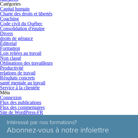
Catégories
Capital humain
Charte des droits et libertés
Coaching
Code civil du Québec
Consolidation d'équipe
Divers
droits de gérance
Éditorial
Formation
Lois reliées au travail
Non classé
Obligations des travailleurs
Productivité
relations de travail
Résultats concrets
santé mentale au travail
Service à la clientèle
Méta
Connexion
Flux des publications
Flux des commentaires
Site de WordPress-FR
Intéressé par nos formations?
Abonnez-vous à notre infolettre