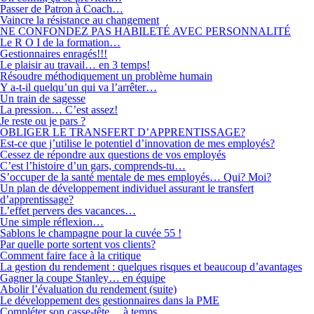
Passer de Patron à Coach…
Vaincre la résistance au changement
NE CONFONDEZ PAS HABILETÉ AVEC PERSONNALITÉ
Le R O I de la formation…
Gestionnaires enragés!!!
Le plaisir au travail… en 3 temps!
Résoudre méthodiquement un problème humain
Y a-t-il quelqu’un qui va l’arrêter…
Un train de sagesse
La pression… C’est assez!
Je reste ou je pars ?
OBLIGER LE TRANSFERT D’APPRENTISSAGE?
Est-ce que j’utilise le potentiel d’innovation de mes employés?
Cessez de répondre aux questions de vos employés
C’est l’histoire d’un gars, comprends-tu…
S’occuper de la santé mentale de mes employés… Qui? Moi?
Un plan de développement individuel assurant le transfert
d’apprentissage?
L’effet pervers des vacances…
Une simple réflexion…
Sablons le champagne pour la cuvée 55 !
Par quelle porte sortent vos clients?
Comment faire face à la critique
La gestion du rendement : quelques risques et beaucoup d’avantages
Gagner la coupe Stanley… en équipe
Abolir l’évaluation du rendement (suite)
Le développement des gestionnaires dans la PME
Compléter son casse-tête… à temps