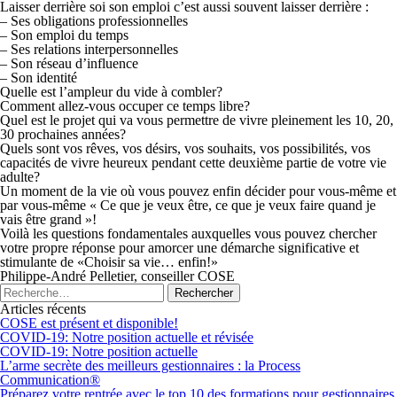
Laisser derrière soi son emploi c’est aussi souvent laisser derrière :
– Ses obligations professionnelles
– Son emploi du temps
– Ses relations interpersonnelles
– Son réseau d’influence
– Son identité
Quelle est l’ampleur du vide à combler?
Comment allez-vous occuper ce temps libre?
Quel est le projet qui va vous permettre de vivre pleinement les 10, 20,
30 prochaines années?
Quels sont vos rêves, vos désirs, vos souhaits, vos possibilités, vos
capacités de vivre heureux pendant cette deuxième partie de votre vie
adulte?
Un moment de la vie où vous pouvez enfin décider pour vous-même et
par vous-même « Ce que je veux être, ce que je veux faire quand je
vais être grand »!
Voilà les questions fondamentales auxquelles vous pouvez chercher
votre propre réponse pour amorcer une démarche significative et
stimulante de «Choisir sa vie… enfin!»
Philippe-André Pelletier, conseiller COSE
Articles récents
COSE est présent et disponible!
COVID-19: Notre position actuelle et révisée
COVID-19: Notre position actuelle
L’arme secrète des meilleurs gestionnaires : la Process
Communication®
Préparez votre rentrée avec le top 10 des formations pour gestionnaires