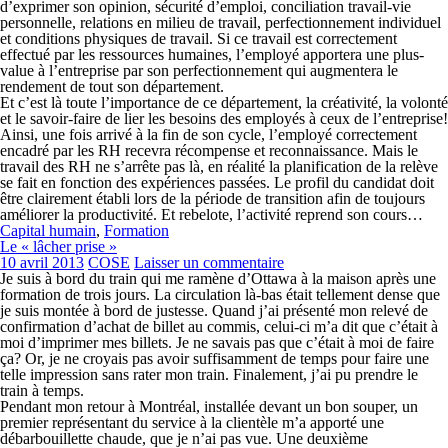
d’exprimer son opinion, sécurité d’emploi, conciliation travail-vie
personnelle, relations en milieu de travail, perfectionnement individuel
et conditions physiques de travail. Si ce travail est correctement
effectué par les ressources humaines, l’employé apportera une plus-
value à l’entreprise par son perfectionnement qui augmentera le
rendement de tout son département.
Et c’est là toute l’importance de ce département, la créativité, la volonté
et le savoir-faire de lier les besoins des employés à ceux de l’entreprise!
Ainsi, une fois arrivé à la fin de son cycle, l’employé correctement
encadré par les RH recevra récompense et reconnaissance. Mais le
travail des RH ne s’arrête pas là, en réalité la planification de la relève
se fait en fonction des expériences passées. Le profil du candidat doit
être clairement établi lors de la période de transition afin de toujours
améliorer la productivité. Et rebelote, l’activité reprend son cours…
Capital humain
,
Formation
Le « lâcher prise »
10 avril 2013
COSE
Laisser un commentaire
Je suis à bord du train qui me ramène d’Ottawa à la maison après une
formation de trois jours. La circulation là-bas était tellement dense que
je suis montée à bord de justesse. Quand j’ai présenté mon relevé de
confirmation d’achat de billet au commis, celui-ci m’a dit que c’était à
moi d’imprimer mes billets. Je ne savais pas que c’était à moi de faire
ça? Or, je ne croyais pas avoir suffisamment de temps pour faire une
telle impression sans rater mon train. Finalement, j’ai pu prendre le
train à temps.
Pendant mon retour à Montréal, installée devant un bon souper, un
premier représentant du service à la clientèle m’a apporté une
débarbouillette chaude, que je n’ai pas vue. Une deuxième