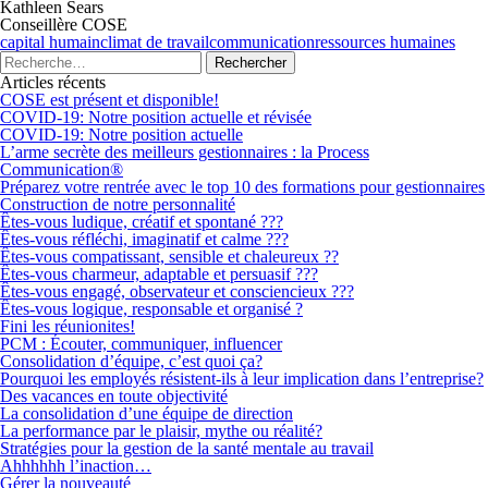
Kathleen Sears
Conseillère COSE
capital humain
climat de travail
communication
ressources humaines
Articles récents
COSE est présent et disponible!
COVID-19: Notre position actuelle et révisée
COVID-19: Notre position actuelle
L’arme secrète des meilleurs gestionnaires : la Process
Communication®
Préparez votre rentrée avec le top 10 des formations pour gestionnaires
Construction de notre personnalité
Êtes-vous ludique, créatif et spontané ???
Êtes-vous réfléchi, imaginatif et calme ???
Êtes-vous compatissant, sensible et chaleureux ??
Êtes-vous charmeur, adaptable et persuasif ???
Êtes-vous engagé, observateur et consciencieux ???
Êtes-vous logique, responsable et organisé ?
Fini les réunionites!
PCM : Écouter, communiquer, influencer
Consolidation d’équipe, c’est quoi ça?
Pourquoi les employés résistent-ils à leur implication dans l’entreprise?
Des vacances en toute objectivité
La consolidation d’une équipe de direction
La performance par le plaisir, mythe ou réalité?
Stratégies pour la gestion de la santé mentale au travail
Ahhhhhh l’inaction…
Gérer la nouveauté