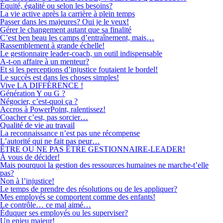
Équité, égalité ou selon les besoins?
La vie active après la carrière à plein temps
Passer dans les majeures? Oui je le veux!
Gérer le changement autant que sa finalité
C’est ben beau les camps d’entraînement, mais…
Rassemblement à grande échelle!
Le gestionnaire leader-coach, un outil indispensable
A-t-on affaire à un menteur?
Et si les perceptions d’injustice foutaient le bordel!
Le succès est dans les choses simples!
Vive LA DIFFÉRENCE !
Génération Y ou G ?
Négocier, c’est-quoi ça ?
Accros à PowerPoint, ralentissez!
Coacher c’est, pas sorcier…
Qualité de vie au travail
La reconnaissance n’est pas une récompense
L’autorité qui ne fait pas peur…
ÊTRE OU NE PAS ÊTRE GESTIONNAIRE-LEADER!
À vous de décider!
Mais pourquoi la gestion des ressources humaines ne marche-t’elle
pas?
Non à l’injustice!
Le temps de prendre des résolutions ou de les appliquer?
Mes employés se comportent comme des enfants!
Le contrôle… ce mal aimé…
Éduquer ses employés ou les superviser?
Un enjeu majeur!