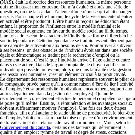
(NAS), était la directrice des ressources humaines, la même personne
qui me fit passer mon entrevue. On m’a évalué et après une série de
questions, on me laissa dans l’attente d’une réponse qui allait changer
ma vie. Pour chaque être humain, le cycle de la vie sous-entend entrer
en activité et être productif. L’être humain reçoit une éducation étant
enfant, la proportion de l’influence entre le modèle familial et le
modèle social augmente en faveur du modèle social au fil du temps.
Une fois adolescent, le caractère de l’individu se forme et il recherche
son indépendance. Cette indépendance se traduira essentiellement par
une capacité de subvention aux besoins de soi. Pour arriver à subvenir
à ses besoins, un des obstacles de l’individu évoluant dans une société
égale et démocratique se traduit par la recherche d’emploi ou le
placement de soi. C’est là que l’individu arrive à l’âge adulte et entre
dans sa vie active. Dans le jargon comptable, le citoyen actif est un
individu qui possède un revenu, alors que dans la réalité de la gestion
des ressources humaines, c’est un élément crucial à la productivité.
Le département des ressources humaines représente souvent le pilier de
la compagnie privée parce qu’il a comme raison d’être de lier l’activité
de l’employé et sa productivité (motivation, encadrement, support aux
autres département dans la gestion des employés). Quand le
recrutement est correctement effectué, le personnel compétent occupera
le poste qu’il mérite. Ensuite, la rémunération et les avantages sociaux
doivent suffisamment motiver l’employé. Une fois ces deux étapes
franchies, afin qu’il atteigne le stade ultime de productivité, le bien-être
de l’employé doit être assuré par la mise en place d’un environnement
de travail sain et des relations de travail harmonieuses. Voici, selon le
Gouvernement du Canada
, certains des facteurs qui déterminent la
qualité d’un emploi : rythme de travail et degré de stress, occasions