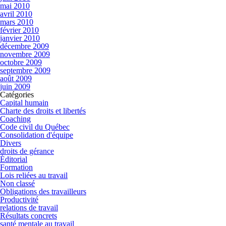
mai 2010
avril 2010
mars 2010
février 2010
janvier 2010
décembre 2009
novembre 2009
octobre 2009
septembre 2009
août 2009
juin 2009
Catégories
Capital humain
Charte des droits et libertés
Coaching
Code civil du Québec
Consolidation d'équipe
Divers
droits de gérance
Éditorial
Formation
Lois reliées au travail
Non classé
Obligations des travailleurs
Productivité
relations de travail
Résultats concrets
santé mentale au travail