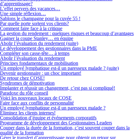
d’apprentissage?
L’effet pervers des vacances…
Une simple réflexion…
Sablons le champagne pour la cuvée 55 !
Par quelle porte sortent vos clients?
Comment faire face à la critique
La gestion du rendement : quelques risques et beaucoup d’avantages
Gagner la coupe Stanley… en équipe
Abolir l’évaluation du rendement (suite)
Le développement des gestionnaires dans la PME
Compléter son casse-tête… à temps
Abolir l’évaluation du rendement
Principes fondamentaux de mobilisation
Un employé lymphatique est-il un paresseux malade ? (suite)
Devenir gestionnaire : un choc important!
De retour chez COSE!
Syndromes de démotivation
Implanter et réussir un changement, c’est pas si compliqué!
Paradoxe du rôle conseil
Voici les nouveaux locaux de COSE
Faire face aux conflits de personnalité
Un employé lymphatique est-il un paresseux malade ?
Éliminez les clients internes!
Consolidation d’équipe et événements corporatifs
Programme de développement des Gestionnaires Leaders
Couper dans la durée de la formation, c’est souvent couper dans la
qualité de la formation
Gérer le transfert d’apprentissage pour obtenir un retour sur