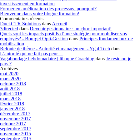
investissement en formation
Former en amélioration des processus, pourquoi?
Bienvenue dans votre blogue formation!
Commentaires récents
DuckCTR Solutions
dans
Accueil
3directed
dans
Devenir gestionnaire : un choc important!
Quels sont les impacts positifs d’une stratégie pour mobiliser vos
employés? - Bourget Opti-Gestion
dans
Principes fondamentaux de
mobilisation
Refonte de thème - Autorité et management - Ygal Tech
dans
L’autorité qui ne fait pas peur…
Vagabondage hebdomadaire | Ithaque Coaching
dans
Je reste ou je
pars ?
Archives
mai 2020
mars 2020
octobre 2018
août 2018
juillet 2018
mars 2018
février 2018
janvier 2018
décembre 2017
novembre 2017
octobre 2017
septembre 2017
novembre 2015
septembre 2015