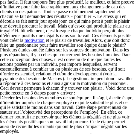
pas facile. Il faut toujours être plus productif, le meilleur, et faire preuve
d’initiative pour faire face rapidement aux changements de cap des
clients ou des patrons. Tout se passe extrêmement rapidement et
chacun se fait demander des résultats « pour hier ». Le stress qui en
découle se fait sentir jour après jour, ce qui mine petit à petit le plaisir
que devrait procurer le travail. Mais qu’est-ce qui produit le plaisir au
travail? Habituellement, c’est lorsque chaque individu perçoit plus
d’éléments positifs que négatifs dans son travail. Ces éléments positifs
vont créer la
motivation
et le plaisir de travailler. Alors, que doit donc
faire un gestionnaire pour faire travailler son équipe dans le plaisir?
Plusieurs études ont été faites sur les sources de motivation. Dans les
plus répandues, il y a celles qui concernent les besoins humains. Dans
cette conception des choses, il est convenu de dire que toutes les
actions posées par un individu, peu importe lesquelles, servent
essentiellement à combler un ou plusieurs de ses besoins, qu’il soit
d’ordre existentiel, relationnel et/ou de développement (voir la
pyramide des besoins de Maslow). Le gestionnaire peut donc travailler
à répondre à ces besoins et ainsi agir sur la motivation du personnel.
Ceci devrait permettre à chacun d’y trouver son plaisir . Voici donc
une
petite recette en 3 étapes
pour y arriver :
Déceler les besoins des membres de son équipe
: Il s’agit, à cette étape,
d’identifier auprès de chaque employé ce qui le satisfait le plus et ce
qui le satisfait le moins dans son travail. Cette étape permet aussi de
statuer sur l’objectivité des perceptions de l’employé. En effet, ce
dernier pourrait ne percevoir que les éléments négatifs et ne plus voir
les éléments positifs que son travail lui procure. Cette étape permet
aussi de recueillir les irritants qui ont le plus d’impact négatif sur les
employés.