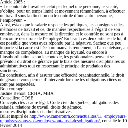
Article 2085 :
« Le contrat de travail est celui par lequel une personne, le salarié,
s’oblige, pour un temps limité et moyennant rémunération, à effectuer
un travail
sous la direction ou le contrôle
d’une autre personne,
l’employeur
. »
Ainsi, est-ce que le salarié respecte les politiques, les consignes et les
méthodes de travail et ce, de manière respectueuse à l’égard de son
employeur, dans la mesure où la direction et le contrôle ne sont pas à
l’encontre des droits de l‘employé? En lisant ces deux articles de loi, il
est possible que vous ayez répondu par la négative. Sachez que peu
importe si la cause est liée à un mauvais rendement, à l’absentéisme, au
manque de compétence, au manque de loyauté, ou encore à
l’insubordination selon le contexte, les gestionnaires peuvent se
prévaloir du droit de gérance par le biais des mesures disciplinaires ou
administratives tout en respectant le principe de gradation des
sanctions.
En conclusion, afin d’assurer une efficacité organisationnelle, le droit
de gérance vous permet d’intervenir lorsque les obligations citées ne
sont pas respectées.
Bon courage!
Justine Benoit, CRHA, MBA
Conseillère COSE
Concepts clés : cadre légal, Code civil du Québec, obligations des
salariés, relations de travail, droits de gérance,
mesures disciplinaires et administratives.
Billet inspiré de
http://www.cameronrh.com/actualites/11_employeurs-
rejouissez-vous-vos-employes-ont-aussi-desobligations/
, consulté le 10
février 2014