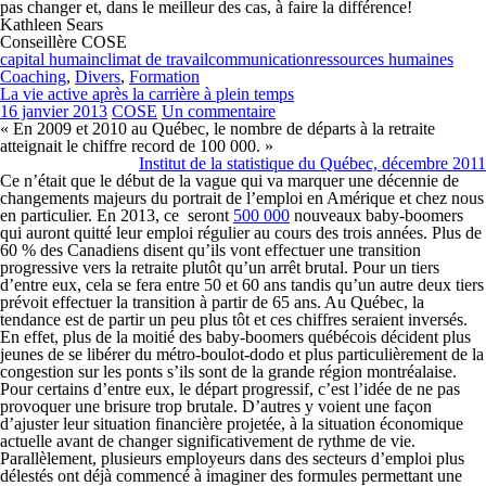
pas changer et, dans le meilleur des cas, à faire la différence!
Kathleen Sears
Conseillère COSE
capital humain
climat de travail
communication
ressources humaines
Coaching
,
Divers
,
Formation
La vie active après la carrière à plein temps
16 janvier 2013
COSE
Un commentaire
« En 2009 et 2010 au Québec, le nombre de départs à la retraite
atteignait le chiffre record de 100 000. »
Institut de la statistique du Québec, décembre 2011
Ce n’était que le début de la vague qui va marquer une décennie de
changements majeurs du portrait de l’emploi en Amérique et chez nous
en particulier. En 2013, ce seront
500 000
nouveaux baby-boomers
qui auront quitté leur emploi régulier au cours des trois années. Plus de
60 % des Canadiens disent qu’ils vont effectuer une
transition
progressive
vers la retraite plutôt qu’un arrêt brutal. Pour un tiers
d’entre eux, cela se fera entre 50 et 60 ans tandis qu’un autre deux tiers
prévoit effectuer la transition à partir de 65 ans. Au Québec, la
tendance est de partir un peu plus tôt et ces chiffres seraient inversés.
En effet, plus de la moitié des baby-boomers québécois décident plus
jeunes de se libérer du métro-boulot-dodo et plus particulièrement de la
congestion sur les ponts s’ils sont de la grande région montréalaise.
Pour certains d’entre eux, le départ progressif, c’est l’idée de ne pas
provoquer une brisure trop brutale. D’autres y
voient une façon
d’ajuster leur situation financière projetée, à la situation économique
actuelle avant de changer significativement de rythme de vie.
Parallèlement, plusieurs employeurs dans des secteurs d’emploi plus
délestés ont déjà commencé à imaginer des formules permettant une