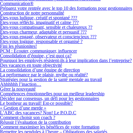
Communication®
Préparez votre rentrée avec le top 10 des formations pour gestionnaires
Construction de notre personnalité
Êtes-vous ludique, créatif et spontané ???
Êtes-vous réfléchi, imaginatif et calme ???
Êtes-vous compatissant, sensible et chaleureux ??
Êtes-vous charmeur, adaptable et persuasif ???
Êtes-vous engagé, observateur et consciencieux ???
Êtes-vous logique, responsable et organisé ?
Fini les réunionites!
PCM : Écouter, communiquer, influencer
Consolidation d’équipe, c’est quoi ça?
Pourquoi les employés résistent-ils à leur implication dans l’entreprise?
Des vacances en toute objectivité
La consolidation d’une équipe de direction
La performance par le plaisir, mythe ou réalité?
Stratégies pour la gestion de la santé mentale au travail
Ahhhhhh l’inaction…
Gérer la nouveauté
Compétences émotionnelles pour un meilleur leadership
Décider par consensus, un défi pour les gestionnaires
Le bonheur au travail! Est-ce possible?
« Gestion d’une merde »
L’ABC des vacances? Non! Le P.O.D.C
Comment choisir son coach ?
Réussir l’évaluation de la contribution
Comment maximiser les bénéfices de votre formation
Remettre les pendules à l’heure – Obligations des salariés