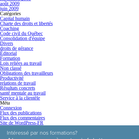
août 2009
juin 2009
Catégories
Capital humain
Charte des droits et libertés
Coaching
Code civil du Québec
Consolidation d'équipe
Divers
droits de gérance
Éditorial
Formation
Lois reliées au travail
Non classé
Obligations des travailleurs
Productivité
relations de travail
Résultats concrets
santé mentale au travail
Service à la clientèle
Méta
Connexion
Flux des publications
Flux des commentaires
Site de WordPress-FR
Intéressé par nos formations?