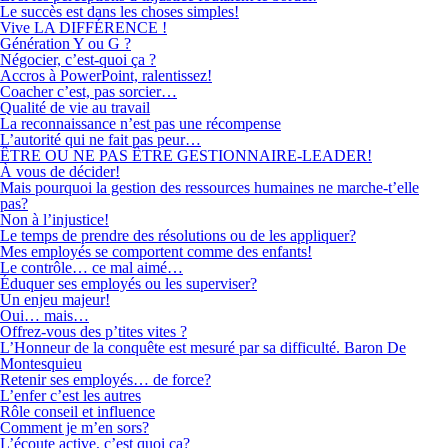
Le succès est dans les choses simples!
Vive LA DIFFÉRENCE !
Génération Y ou G ?
Négocier, c’est-quoi ça ?
Accros à PowerPoint, ralentissez!
Coacher c’est, pas sorcier…
Qualité de vie au travail
La reconnaissance n’est pas une récompense
L’autorité qui ne fait pas peur…
ÊTRE OU NE PAS ÊTRE GESTIONNAIRE-LEADER!
À vous de décider!
Mais pourquoi la gestion des ressources humaines ne marche-t’elle
pas?
Non à l’injustice!
Le temps de prendre des résolutions ou de les appliquer?
Mes employés se comportent comme des enfants!
Le contrôle… ce mal aimé…
Éduquer ses employés ou les superviser?
Un enjeu majeur!
Oui… mais…
Offrez-vous des p’tites vites ?
L’Honneur de la conquête est mesuré par sa difficulté. Baron De
Montesquieu
Retenir ses employés… de force?
L’enfer c’est les autres
Rôle conseil et influence
Comment je m’en sors?
L’écoute active, c’est quoi ça?