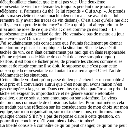
débarbouillette chaude, que je n’ai pas vue. Une deuxième
représentante vient me demander, toujours pendant que je suis au
téléphone, si j’aimerais du thé. Je lui réponds « Oui s.v.p. ». Je prends
alors ma serviette et essuie machinalement ma tasse avant de la lui
remettre (il y avait des traces de vin dedans). C’est alors qu’elle me dit :
« Il y a eu un peu de turbulence? ». Ce à quoi je lui ai répondu : « Je
n’ai aucune idée de ce que c’était : c’est comme ça des fois! » La
représentante a alors éclaté de rire. Ne venais-je pas de mettre au jour
une évidence? Oui, mais laquelle?
J’ai soudainement pris conscience que j’aurais facilement pu donner
une tournure plus catastrophique à la situation. Si cette tasse était
tachée de vin, ce n’était certainement pas moi qui en étais responsable!
(En ne rejetant pas le blâme de cet état de chose sur quiconque.)
Parfois, il est bon de lâcher prise, de prendre les choses comme elles
sont et de réagir comme il se doit. Je suppose que c’est pour cette
raison que la représentante riait autant à ma remarque! C’est l’art de
dédramatiser les situations.
Cette attitude voulant qu’on passe du temps à chercher un coupable à
tout prix et à convaincre autrui que c’est nous qui avons raison n’est
pas étrangère à la gestion. Dans certains cas, bien paraître a un prix : la
tâche est exigeante, improductive et ne génère aucune retombée
positive, que ce soit sur son entourage ou sur soi-même. Le vieux
dicton nous commande de choisir nos batailles. Pour moi-même, cela
se traduit par une réflexion sur les conséquences de mon choix sur mon
équipe, sur mon organisation, sur moi-même : tous, en tirerons-nous
quelque chose? S’il n’y a pas de réponse claire à cette question, on
pourrait en conclure qu’il vaut mieux laisser tomber!
La liberté consiste à connaître ce qu’on peut changer, ce qu’on ne peut