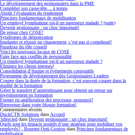
Le développement des gestionnaires dans la PME
Compléter son casse-tête… à temps
Abolir l’évaluation du rendement
Principes fondamentaux de mobilisation
Un employé lymphatique est-il un paresseux malade ? (suite)
Devenir gestionnaire : un choc important!
De retour chez COSE!
Syndromes de démotivation
Implanter et réussir un changement, c’est pas si compliqué!
Paradoxe du rôle conseil
Voici les nouveaux locaux de COSE
Faire face aux conflits de personnalité
Un employé lymphatique est-il un paresseux malade ?
Éliminez les clients internes!
Consolidation d’équipe et événements corporatifs
Programme de développement des Gestionnaires Leaders
Couper dans la durée de la formation, c’est souvent couper dans la
qualité de la formation
Gérer le transfert d’apprentissage pour obtenir un retour sur
investissement en formation
Former en amélioration des processus, pourquoi?
Bienvenue dans votre blogue formation!
Commentaires récents
DuckCTR Solutions
dans
Accueil
3directed
dans
Devenir gestionnaire : un choc important!
Quels sont les impacts positifs d’une stratégie pour mobiliser vos
employés? - Bourget Opti-Gestion
dans
Principes fondamentaux de
mobilisation