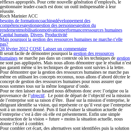
réflexes appropriés. Pour cette nouvelle génération d’employés, le
gestionnaire leader-coach est donc un outil indispensable à leur
réussite.
Roch Marinier ACC
besoins de formation
coaching
développement des
compétences
gestion
gestion des personnes
gestion du
rendement
mobilisation
motivation
performance
ressources humaines
Capital humain
,
Divers
,
Productivité
Mais pourquoi la gestion des ressources humaines ne marche-t’elle
pas?
28 février 2012
COSE
Laisser un commentaire
Il serait facile de démontrer pourquoi la
gestion des ressources
humaines
ne marche pas dans un contexte où les techniques de
gestion
ne sont pas appliquées. Mais nous allons démontrer que le résultat n’est
pas garanti même si les techniques de gestion sont suivies à la lettre.
Pour démontrer que la gestion des ressources humaines ne marche pas
même en utilisant les concepts reconnus, nous allons d’abord décrire le
concept de gestion des ressources humaines pour nous assurer que
nous sommes tous sur la même longueur d’onde.
Pour ne rien laisser au hasard nous débutons donc avec l’origine ou la
provenance de l’
objectif
. Le point de départ de l’objectif est la mission
de l’entreprise soit sa raison d’être. Basé sur la mission d’entreprise, le
dirigeant identifie sa vision, qui représente ce qu’il veut que l’entreprise
soit à un moment donné. Puis il faut évaluer la situation actuelle de
l’entreprise c’est à dire où elle est présentement. Enfin une simple
soustraction de la vision « future » moins la situation actuelle, nous
donne l’écart à combler.
Pour combler cet écart, des alternatives sont identifiées puis la solution