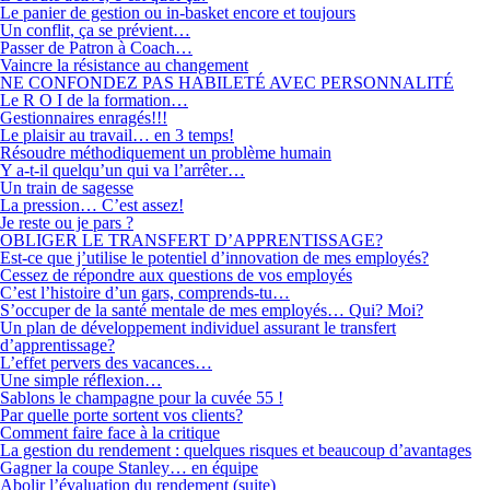
Le panier de gestion ou in-basket encore et toujours
Un conflit, ça se prévient…
Passer de Patron à Coach…
Vaincre la résistance au changement
NE CONFONDEZ PAS HABILETÉ AVEC PERSONNALITÉ
Le R O I de la formation…
Gestionnaires enragés!!!
Le plaisir au travail… en 3 temps!
Résoudre méthodiquement un problème humain
Y a-t-il quelqu’un qui va l’arrêter…
Un train de sagesse
La pression… C’est assez!
Je reste ou je pars ?
OBLIGER LE TRANSFERT D’APPRENTISSAGE?
Est-ce que j’utilise le potentiel d’innovation de mes employés?
Cessez de répondre aux questions de vos employés
C’est l’histoire d’un gars, comprends-tu…
S’occuper de la santé mentale de mes employés… Qui? Moi?
Un plan de développement individuel assurant le transfert
d’apprentissage?
L’effet pervers des vacances…
Une simple réflexion…
Sablons le champagne pour la cuvée 55 !
Par quelle porte sortent vos clients?
Comment faire face à la critique
La gestion du rendement : quelques risques et beaucoup d’avantages
Gagner la coupe Stanley… en équipe
Abolir l’évaluation du rendement (suite)