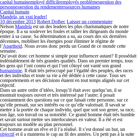
capital humain
employé difficile
employés problèmes
gestion des
personnes
gestion du rendement
ressources humaines
Capital humain
Mandela, un vrai leader!
10 décembre 2013
Robert Dolbec
Laisser un commentaire
Nelson
Mandela
est un des leaders les plus charismatiques de notre
époque. Il a su soulever les foules et rallier les dirigeants du monde
entier à sa cause. Sa détermination a su, au cours des six dernières
décennies, mobiliser les énergies pour éliminer le régime de
l’
Apartheid
. Nous avons donc perdu un Grand de ce monde cette
semaine.
Qu’avait donc cet homme si simple pour influencer autant? Il possédait
indéniablement de très grandes qualités. Dans un premier temps, tous
les gens qui l’ont connu et qui l’ont côtoyé ont vanté son grand
humanisme
. Il était très préoccupé par l’égalité des peuples, des races
et des individus et toute sa vie a été dédiée à cette cause. Tous ses
comportements et ses décisions étaient en tout temps alignés sur cet
objectif.
Dans un autre ordre d’idées, lorsqu’il était avec quelqu’un, il se
montrait toujours ouvert et très intéressé par l’autre; il posait
constamment des questions sur ce que faisait cette personne, sur ce
qu’elle pensait, sur ses intérêts ou ce qu’elle valorisait. Il savait se
mettre à la portée de chaque individu, quel que soit son genre, sa race,
son âge, son travail ou sa notoriété. Ce grand homme était très humble
et savait surtout mettre ses interlocuteurs en valeur. Il a été et est
toujours un modèle au plan personnel.
Cet homme avait un rêve et il l’a réalisé. Il s’est donné un but, un
objectif
et il a maintenu le cap au fil des années. Un petit pas à la suite