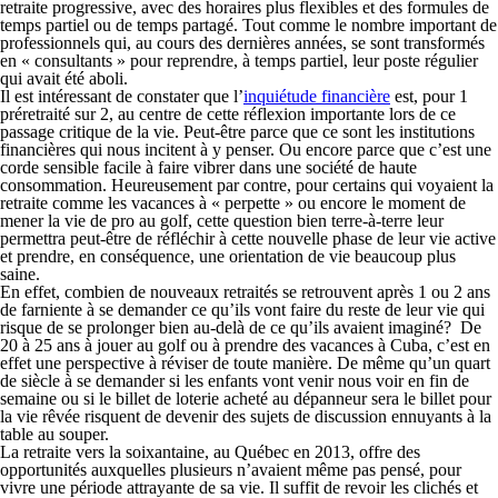
retraite progressive, avec des horaires plus flexibles et des formules de
temps partiel ou de temps partagé. Tout comme le nombre important de
professionnels qui, au cours des dernières années, se sont transformés
en « consultants » pour reprendre, à temps partiel, leur poste régulier
qui avait été aboli.
Il est intéressant de constater que l’
inquiétude financière
est, pour 1
préretraité sur 2, au centre de cette réflexion importante lors de ce
passage critique de la vie. Peut-être parce que ce sont les institutions
financières qui nous incitent à y penser. Ou encore parce que c’est une
corde sensible facile à faire vibrer dans une société de haute
consommation. Heureusement par contre, pour certains qui voyaient la
retraite comme les vacances à « perpette » ou encore le moment de
mener la vie de pro au golf, cette question bien terre-à-terre leur
permettra peut-être de réfléchir à cette nouvelle phase de leur vie active
et prendre, en conséquence, une orientation de vie beaucoup plus
saine.
En effet, combien de nouveaux retraités se retrouvent après 1 ou 2 ans
de farniente à se demander ce qu’ils vont faire du reste de leur vie qui
risque de se prolonger bien au-delà de ce qu’ils avaient imaginé? De
20 à 25 ans à jouer au golf ou à prendre des vacances à Cuba, c’est en
effet une perspective à réviser de toute manière. De même qu’un quart
de siècle à se demander si les enfants vont venir nous voir en fin de
semaine ou si le billet de loterie acheté au dépanneur sera le billet pour
la vie rêvée risquent de devenir des sujets de discussion ennuyants à la
table au souper.
La retraite vers la soixantaine, au Québec en 2013, offre des
opportunités auxquelles plusieurs n’avaient même pas pensé, pour
vivre une période attrayante de sa vie. Il suffit de revoir les clichés et