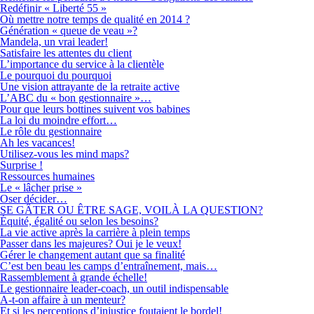
Redéfinir « Liberté 55 »
Où mettre notre temps de qualité en 2014 ?
Génération « queue de veau »?
Mandela, un vrai leader!
Satisfaire les attentes du client
L’importance du service à la clientèle
Le pourquoi du pourquoi
Une vision attrayante de la retraite active
L’ABC du « bon gestionnaire »…
Pour que leurs bottines suivent vos babines
La loi du moindre effort…
Le rôle du gestionnaire
Ah les vacances!
Utilisez-vous les mind maps?
Surprise !
Ressources humaines
Le « lâcher prise »
Oser décider…
SE GÂTER OU ÊTRE SAGE, VOILÀ LA QUESTION?
Équité, égalité ou selon les besoins?
La vie active après la carrière à plein temps
Passer dans les majeures? Oui je le veux!
Gérer le changement autant que sa finalité
C’est ben beau les camps d’entraînement, mais…
Rassemblement à grande échelle!
Le gestionnaire leader-coach, un outil indispensable
A-t-on affaire à un menteur?
Et si les perceptions d’injustice foutaient le bordel!