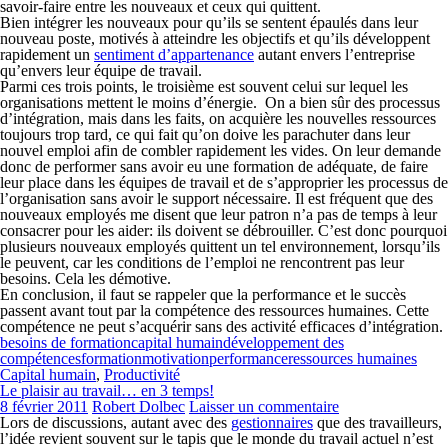
savoir-faire entre les nouveaux et ceux qui quittent.
Bien intégrer les nouveaux pour qu’ils se sentent épaulés dans leur
nouveau poste, motivés à atteindre les objectifs et qu’ils développent
rapidement un
sentiment d’appartenance
autant envers l’entreprise
qu’envers leur équipe de travail.
Parmi ces trois points, le troisième est souvent celui sur lequel les
organisations mettent le moins d’énergie. On a bien sûr des processus
d’intégration, mais dans les faits, on acquière les nouvelles ressources
toujours trop tard, ce qui fait qu’on doive les parachuter dans leur
nouvel emploi afin de combler rapidement les vides. On leur demande
donc de performer sans avoir eu une formation de adéquate, de faire
leur place dans les équipes de travail et de s’approprier les processus de
l’organisation sans avoir le support nécessaire. Il est fréquent que des
nouveaux employés me disent que leur patron n’a pas de temps à leur
consacrer pour les aider: ils doivent se débrouiller. C’est donc pourquoi
plusieurs nouveaux employés quittent un tel environnement, lorsqu’ils
le peuvent, car les conditions de l’emploi ne rencontrent pas leur
besoins. Cela les démotive.
En conclusion, il faut se rappeler que la performance et le succès
passent avant tout par la compétence des ressources humaines. Cette
compétence ne peut s’acquérir sans des activité efficaces d’intégration.
besoins de formation
capital humain
développement des
compétences
formation
motivation
performance
ressources humaines
Capital humain
,
Productivité
Le plaisir au travail… en 3 temps!
8 février 2011
Robert Dolbec
Laisser un commentaire
Lors de discussions, autant avec des
gestionnaires
que des travailleurs,
l’idée revient souvent sur le tapis que le monde du travail actuel n’est