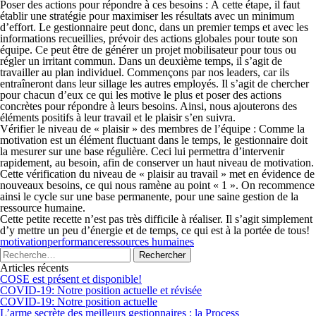
P
oser des actions pour répondre à ces besoins
: À cette étape, il faut
établir une stratégie pour maximiser les résultats avec un minimum
d’effort. Le gestionnaire peut donc, dans un premier temps et avec les
informations recueillies, prévoir des actions globales pour toute son
équipe. Ce peut être de générer un projet mobilisateur pour tous ou
régler un irritant commun. Dans un deuxième temps, il s’agit de
travailler au plan individuel. Commençons par nos leaders, car ils
entraîneront dans leur sillage les autres employés. Il s’agit de chercher
pour chacun d’eux ce qui les motive le plus et poser des actions
concrètes pour répondre à leurs besoins. Ainsi, nous ajouterons des
éléments positifs à leur travail et le plaisir s’en suivra.
Vérifier le niveau de « plaisir » des membres de l’équipe
: Comme la
motivation est un élément fluctuant dans le temps, le gestionnaire doit
la mesurer sur une base régulière. Ceci lui permettra d’intervenir
rapidement, au besoin, afin de conserver un haut niveau de motivation.
Cette vérification du niveau de « plaisir au travail » met en évidence de
nouveaux besoins, ce qui nous ramène au point « 1 ». On recommence
ainsi le cycle sur une base permanente, pour une saine gestion de la
ressource humaine.
Cette petite recette n’est pas très difficile à réaliser. Il s’agit simplement
d’y mettre un peu d’énergie et de temps, ce qui est à la portée de tous!
motivation
performance
ressources humaines
Articles récents
COSE est présent et disponible!
COVID-19: Notre position actuelle et révisée
COVID-19: Notre position actuelle
L’arme secrète des meilleurs gestionnaires : la Process