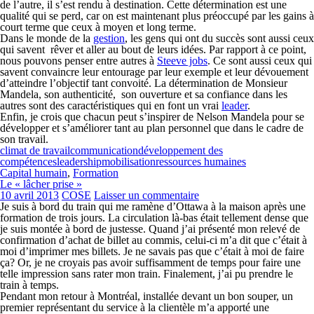
de l’autre, il s’est rendu à destination. Cette détermination est une
qualité qui se perd, car on est maintenant plus préoccupé par les gains à
court terme que ceux à moyen et long terme.
Dans le monde de la
gestion
, les gens qui ont du succès sont aussi ceux
qui savent rêver et aller au bout de leurs idées. Par rapport à ce point,
nous pouvons penser entre autres à
Steeve jobs
. Ce sont aussi ceux qui
savent convaincre leur entourage par leur exemple et leur dévouement
d’atteindre l’objectif tant convoité. La détermination de Monsieur
Mandela, son authenticité, son ouverture et sa confiance dans les
autres sont des caractéristiques qui en font un vrai
leader
.
Enfin, je crois que chacun peut s’inspirer de Nelson Mandela pour se
développer et s’améliorer tant au plan personnel que dans le cadre de
son travail.
climat de travail
communication
développement des
compétences
leadership
mobilisation
ressources humaines
Capital humain
,
Formation
Le « lâcher prise »
10 avril 2013
COSE
Laisser un commentaire
Je suis à bord du train qui me ramène d’Ottawa à la maison après une
formation de trois jours. La circulation là-bas était tellement dense que
je suis montée à bord de justesse. Quand j’ai présenté mon relevé de
confirmation d’achat de billet au commis, celui-ci m’a dit que c’était à
moi d’imprimer mes billets. Je ne savais pas que c’était à moi de faire
ça? Or, je ne croyais pas avoir suffisamment de temps pour faire une
telle impression sans rater mon train. Finalement, j’ai pu prendre le
train à temps.
Pendant mon retour à Montréal, installée devant un bon souper, un
premier représentant du service à la clientèle m’a apporté une