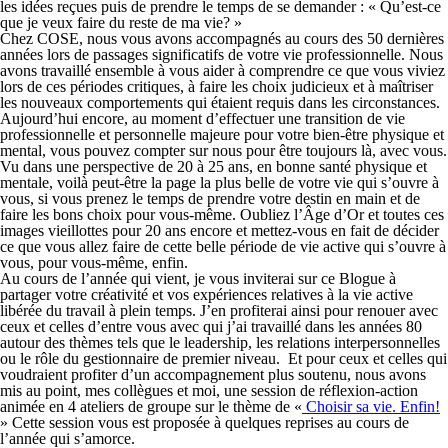
les idées reçues puis de prendre le temps de se demander : « Qu’est-ce
que je veux faire du reste de ma vie? »
Chez COSE, nous vous avons accompagnés au cours des 50 dernières
années lors de passages significatifs de votre vie professionnelle. Nous
avons travaillé ensemble à vous aider à comprendre ce que vous viviez
lors de ces périodes critiques, à faire les choix judicieux et à maîtriser
les nouveaux comportements qui étaient requis dans les circonstances.
Aujourd’hui encore, au moment d’effectuer une transition de vie
professionnelle et personnelle majeure pour votre bien-être physique et
mental, vous pouvez compter sur nous pour être toujours là, avec vous.
Vu dans une perspective de 20 à 25 ans, en bonne santé physique et
mentale, voilà peut-être la page la plus belle de votre vie qui s’ouvre à
vous, si vous prenez le temps de prendre votre destin en main et de
faire les bons choix pour vous-même. Oubliez l’Âge d’Or et toutes ces
images vieillottes pour 20 ans encore et mettez-vous en fait de décider
ce que vous allez faire de cette belle période de vie active qui s’ouvre à
vous, pour vous-même, enfin.
Au cours de l’année qui vient, je vous inviterai sur ce Blogue à
partager votre créativité et vos expériences relatives à la vie active
libérée du travail à plein temps. J’en profiterai ainsi pour renouer avec
ceux et celles d’entre vous avec qui j’ai travaillé dans les années 80
autour des thèmes tels que le leadership, les relations interpersonnelles
ou le rôle du gestionnaire de premier niveau. Et pour ceux et celles qui
voudraient profiter d’un accompagnement plus soutenu, nous avons
mis au point, mes collègues et moi, une session de réflexion-action
animée en 4 ateliers de groupe sur le thème de «
Choisir sa vie. Enfin!
» Cette session vous est proposée à quelques reprises au cours de
l’année qui s’amorce.