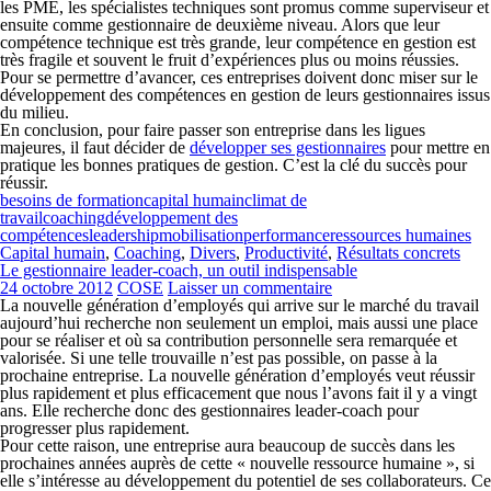
les PME, les spécialistes techniques sont promus comme superviseur et
ensuite comme gestionnaire de deuxième niveau. Alors que leur
compétence technique est très grande, leur compétence en gestion est
très fragile et souvent le fruit d’expériences plus ou moins réussies.
Pour se permettre d’avancer, ces entreprises doivent donc miser sur le
développement des compétences en gestion de leurs gestionnaires issus
du milieu.
En conclusion, pour faire passer son entreprise dans les ligues
majeures, il faut décider de
développer ses gestionnaires
pour mettre en
pratique les bonnes pratiques de gestion. C’est la clé du succès pour
réussir.
besoins de formation
capital humain
climat de
travail
coaching
développement des
compétences
leadership
mobilisation
performance
ressources humaines
Capital humain
,
Coaching
,
Divers
,
Productivité
,
Résultats concrets
Le gestionnaire leader-coach, un outil indispensable
24 octobre 2012
COSE
Laisser un commentaire
La nouvelle génération d’employés qui arrive sur le marché du travail
aujourd’hui recherche non seulement un emploi, mais aussi une place
pour se réaliser et où sa contribution personnelle sera remarquée et
valorisée. Si une telle trouvaille n’est pas possible, on passe à la
prochaine entreprise. La nouvelle génération d’employés veut réussir
plus rapidement et plus efficacement que nous l’avons fait il y a vingt
ans. Elle recherche donc des gestionnaires leader-coach pour
progresser plus rapidement.
Pour cette raison, une entreprise aura beaucoup de succès dans les
prochaines années auprès de cette « nouvelle ressource humaine », si
elle s’intéresse au développement du potentiel de ses collaborateurs. Ce