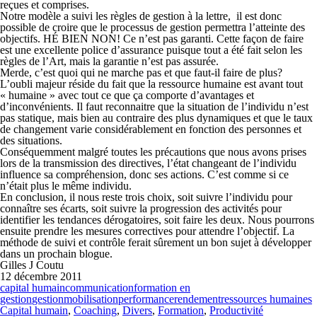
reçues et comprises.
Notre modèle a suivi les règles de gestion à la lettre, il est donc
possible de croire que le processus de gestion permettra l’atteinte des
objectifs.
HÉ BIEN NON!
Ce n’est pas garanti. Cette façon de faire
est une excellente police d’assurance puisque tout a été fait selon les
règles de l’Art, mais la garantie n’est pas assurée.
Merde, c’est quoi qui ne marche pas et que faut-il faire de plus?
L’oubli majeur réside du fait que la ressource humaine est avant tout
« humaine » avec tout ce que ça comporte d’avantages et
d’inconvénients. Il faut reconnaitre que la situation de l’individu n’est
pas statique, mais bien au contraire des plus dynamiques et que le taux
de changement varie considérablement en fonction des personnes et
des situations.
Conséquemment malgré toutes les précautions que nous avons prises
lors de la transmission des directives, l’état changeant de l’individu
influence sa compréhension, donc ses actions. C’est comme si ce
n’était plus le même individu.
En conclusion, il nous reste trois choix, soit suivre l’individu pour
connaître ses écarts, soit suivre la progression des activités pour
identifier les tendances dérogatoires, soit faire les deux. Nous pourrons
ensuite prendre les mesures correctives pour attendre l’objectif. La
méthode de suivi et contrôle ferait sûrement un bon sujet à développer
dans un prochain blogue.
Gilles J Coutu
12 décembre 2011
capital humain
communication
formation en
gestion
gestion
mobilisation
performance
rendement
ressources humaines
Capital humain
,
Coaching
,
Divers
,
Formation
,
Productivité