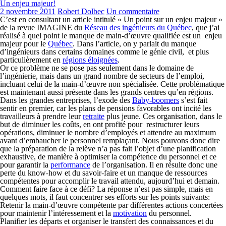
Un enjeu majeur!
2 novembre 2011
Robert Dolbec
Un commentaire
C’est en consultant un article intitulé « Un point sur un enjeu majeur »
de la revue IMAGINE du
Réseau des ingénieurs du Québec
, que j’ai
réalisé à quel point le manque de main-d’œuvre qualifiée est un enjeu
majeur pour le
Québec
. Dans l’article, on y parlait du manque
d’ingénieurs dans certains domaines comme le génie civil, et plus
particulièrement en
régions éloignées
.
Or ce problème ne se pose pas seulement dans le domaine de
l’ingénierie, mais dans un grand nombre de secteurs de l’emploi,
incluant celui de la main-d’œuvre non spécialisée. Cette problématique
est maintenant aussi présente dans les grands centres qu’en régions.
Dans les grandes entreprises, l’exode des
Baby-boomers
s’est fait
sentir en premier, car les plans de pensions favorables ont incité les
travailleurs à prendre leur
retraite
plus jeune. Ces organisation, dans le
but de diminuer les coûts, en ont profité pour restructurer leurs
opérations, diminuer le nombre d’employés et attendre au maximum
avant d’embaucher le personnel remplaçant. Nous pouvons donc dire
que la préparation de la relève n’a pas fait l’objet d’une planification
exhaustive, de manière à optimiser la compétence du personnel et ce
pour garantir la
performance
de l’organisation. Il en résulte donc une
perte du know-how et du savoir-faire et un manque de ressources
compétentes pour accomplir le travail attendu, aujourd’hui et demain.
Comment faire face à ce défi? La réponse n’est pas simple, mais en
quelques mots, il faut concentrer ses efforts sur les points suivants:
Retenir la main-d’œuvre compétente par différentes actions concertées
pour maintenir l’intéressement et la
motivation
du personnel.
Planifier les départs et organiser le transfert des connaissances et du