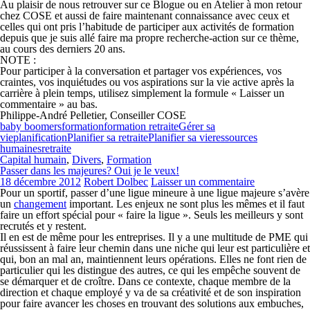
Au plaisir de nous retrouver sur ce Blogue ou en Atelier à mon retour
chez COSE et aussi de faire maintenant connaissance avec ceux et
celles qui ont pris l’habitude de participer aux activités de formation
depuis que je suis allé faire ma propre recherche-action sur ce thème,
au cours des derniers 20 ans.
NOTE :
Pour participer à la conversation et partager vos expériences, vos
craintes, vos inquiétudes ou vos aspirations sur la
vie active après la
carrière à plein temps
, utilisez simplement la formule « Laisser un
commentaire » au bas.
Philippe-André Pelletier, Conseiller COSE
baby boomers
formation
formation retraite
Gérer sa
vie
planification
Planifier sa retraite
Planifier sa vie
ressources
humaines
retraite
Capital humain
,
Divers
,
Formation
Passer dans les majeures? Oui je le veux!
18 décembre 2012
Robert Dolbec
Laisser un commentaire
Pour un sportif, passer d’une ligue mineure à une ligue majeure s’avère
un
changement
important. Les enjeux ne sont plus les mêmes et il faut
faire un effort spécial pour « faire la ligue ». Seuls les meilleurs y sont
recrutés et y restent.
Il en est de même pour les entreprises. Il y a une multitude de PME qui
réussissent à faire leur chemin dans une niche qui leur est particulière et
qui, bon an mal an, maintiennent leurs opérations. Elles ne font rien de
particulier qui les distingue des autres, ce qui les empêche souvent de
se démarquer et de croître. Dans ce contexte, chaque membre de la
direction et chaque employé y va de sa créativité et de son inspiration
pour faire avancer les choses en trouvant des solutions aux embuches,