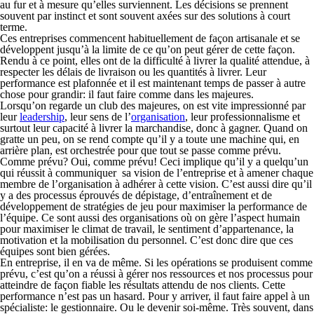
au fur et à mesure qu’elles surviennent. Les décisions se prennent
souvent par instinct et sont souvent axées sur des solutions à court
terme.
Ces entreprises commencent habituellement de façon artisanale et se
développent jusqu’à la limite de ce qu’on peut gérer de cette façon.
Rendu à ce point, elles ont de la difficulté à livrer la qualité attendue, à
respecter les délais de livraison ou les quantités à livrer. Leur
performance est plafonnée et il est maintenant temps de passer à autre
chose pour grandir: il faut faire comme dans les majeures.
Lorsqu’on regarde un club des majeures, on est vite impressionné par
leur
leadership
, leur sens de l’
organisation
, leur professionnalisme et
surtout leur capacité à livrer la marchandise, donc à gagner. Quand on
gratte un peu, on se rend compte qu’il y a toute une machine qui, en
arrière plan, est orchestrée pour que tout se passe comme prévu.
Comme prévu? Oui, comme prévu! Ceci implique qu’il y a quelqu’un
qui réussit à communiquer sa vision de l’entreprise et à amener chaque
membre de l’organisation à adhérer à cette vision. C’est aussi dire qu’il
y a des processus éprouvés de dépistage, d’entraînement et de
développement de stratégies de jeu pour maximiser la performance de
l’équipe. Ce sont aussi des organisations où on gère l’aspect humain
pour maximiser le climat de travail, le sentiment d’appartenance, la
motivation et la mobilisation du personnel. C’est donc dire que ces
équipes sont bien gérées.
En entreprise, il en va de même. Si les opérations se produisent comme
prévu, c’est qu’on a réussi à gérer nos ressources et nos processus pour
atteindre de façon fiable les résultats attendu de nos clients. Cette
performance n’est pas un hasard. Pour y arriver, il faut faire appel à un
spécialiste: le gestionnaire. Ou le devenir soi-même. Très souvent, dans