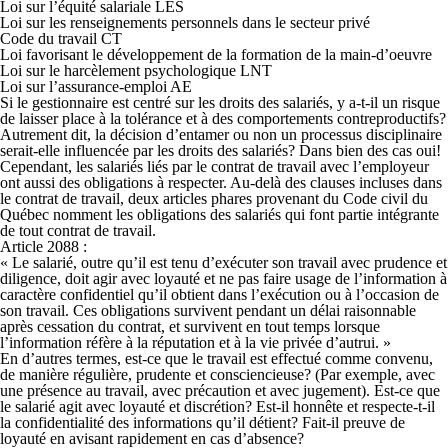
Loi sur l’équité salariale LÉS
Loi sur les renseignements personnels dans le secteur privé
Code du travail CT
Loi favorisant le développement de la formation de la main-d’oeuvre
Loi sur le harcèlement psychologique LNT
Loi sur l’assurance-emploi AE
Si le gestionnaire est centré sur les droits des salariés, y a-t-il un risque
de laisser place à la tolérance et à des comportements contreproductifs?
Autrement dit, la décision d’entamer ou non un processus disciplinaire
serait-elle influencée par les droits des salariés? Dans bien des cas oui!
Cependant, les salariés liés par le contrat de travail avec l’employeur
ont aussi des obligations à respecter. Au-delà des clauses incluses dans
le contrat de travail, deux articles phares provenant du Code civil du
Québec nomment les obligations des salariés qui font partie intégrante
de tout contrat de travail.
Article 2088 :
« Le salarié, outre qu’il est tenu d’
exécuter son travail
avec
prudence
et
diligence
, doit agir avec
loyauté
et
ne pas faire usage de l’information à
caractère confidentiel
qu’il obtient dans l’exécution ou à l’occasion de
son travail. Ces
obligations survivent pendant un délai raisonnable
après cessation du contrat
, et
survivent en tout temps lorsque
l’information réfère à la réputation
et
à la vie privée d’autrui
. »
En d’autres termes, est-ce que le travail est effectué comme convenu,
de manière régulière, prudente et consciencieuse? (Par exemple, avec
une présence au travail, avec précaution et avec jugement). Est-ce que
le salarié agit avec loyauté et discrétion? Est-il honnête et respecte-t-il
la confidentialité des informations qu’il détient? Fait-il preuve de
loyauté en avisant rapidement en cas d’absence?