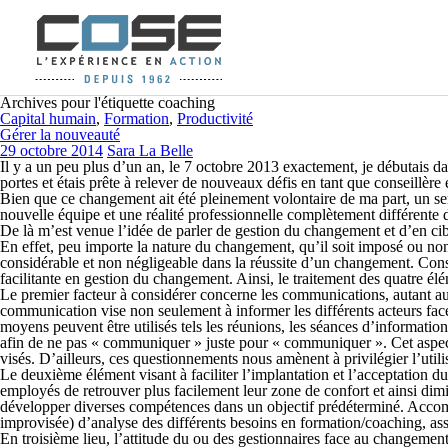
Archives pour l'étiquette coaching
Capital humain
,
Formation
,
Productivité
Gérer la nouveauté
29 octobre 2014
Sara La Belle
Il y a un peu plus d’un an, le 7 octobre 2013 exactement, je débutais d
portes et étais prête à relever de nouveaux défis en tant que conseillèr
Bien que ce changement ait été pleinement volontaire de ma part, un sen
nouvelle équipe et une réalité professionnelle complètement différente d
De là m’est venue l’idée de parler de gestion du changement et d’en cib
En effet, peu importe la nature du changement, qu’il soit imposé ou non
considérable et non négligeable dans la réussite d’un changement. Consid
facilitante en gestion du changement. Ainsi, le traitement des quatre é
Le premier facteur à considérer concerne les communications, autant a
communication vise non seulement à informer les différents acteurs face 
moyens peuvent être utilisés tels les réunions, les séances d’information
afin de ne pas « communiquer » juste pour « communiquer ». Cet aspect né
visés. D’ailleurs, ces questionnements nous amènent à privilégier l’uti
Le deuxième élément visant à faciliter l’implantation et l’acceptation
employés de retrouver plus facilement leur zone de confort et ainsi di
développer diverses compétences dans un objectif prédéterminé. Accomp
improvisée) d’analyse des différents besoins en formation/coaching, assu
En troisième lieu, l’attitude du ou des gestionnaires face au changemen