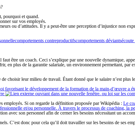
n?
nt, pourquoi et quand.
ionner sur vos employés.
rs ou d’attitudes. Il y a peut-être une perception d’injustice non expr
sonnelle
comportements contreproductifs
comportements déviants
écoute 
 il faut être un coach. Ceci s’explique par une nouvelle dynamique, app
rir, en plus de la garantie salariale, un environnement permettant, par 
 choisir leur milieu de travail. Étant donné que le salaire n’est plus le 
oi favorisant le développement de la formation de la main-d’œuvre a été
vre
ou loi sur les com
 ses employés. Si on regarde la définition proposée par Wikipédia :
Le
co
rofessionnelle et/ou personnelle. À travers le processus de coaching, la
elation avec son personnel afin de cerner les besoins nécessitant un ac
ls. C’est donc pour cela qu’il doit travailler sur les besoins de ses empl