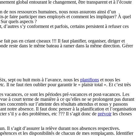
onnement global entourant le changement, être transparent et à l’écoute
tion de nos ressources humaines, nous nous assurons ainsi d’un
puis-je faire participer mes employés et comment les impliquer? À quel
 Sur quels aspects ?
 d’autres s’y conforment et parfois, certains persistent à refuser ces
it pas en criant ciseaux !!! Il faut planifier, organiser, diriger et
 monde reste dans le même bateau à ramer dans la même direction. Gérer
ix, sept ou huit mois à l’avance, nous les
planifions
et nous les
. Il ne faut rien oublier pour garantir le « plaisir total ». Et c’est très
 les vacances, ce sont les périodes pré-vacances et post-vacances. Les
vue à court terme de manière à ce qu’elles ne se prolongent pas durant
s concentrés sur l’atteinte des résultats attendus et nous y passons
t notre absence. Il faut donc penser à la planification et l’organisation
ter s’il y a des problèmes, etc ??? Il s’agit donc de
prévoir
les choses
. Il s’agit d’assurer la relève durant nos absences respectives.
ompétences et les disponibilités de chacun de mes remplaçants. Identifier