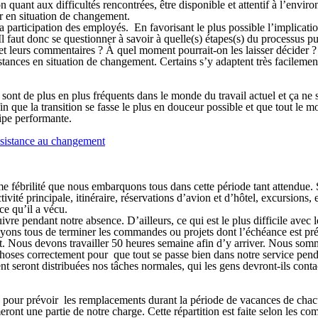
quant aux difficultés rencontrées, être disponible et attentif à l’envir
er en situation de changement.
 la participation des employés. En favorisant le plus possible l’implica
Il faut donc se questionner à savoir à quelle(s) étapes(s) du processus 
 et leurs commentaires ? À quel moment pourrait-on les laisser décider ?
stances en situation de changement. Certains s’y adaptent très facilement,
nt de plus en plus fréquents dans le monde du travail actuel et ça ne se fa
n que la transition se fasse le plus en douceur possible et que tout le
ipe performante.
ésistance au changement
 fébrilité que nous embarquons tous dans cette période tant attendue. S
vité principale, itinéraire, réservations d’avion et d’hôtel, excursions, etc
ce qu’il a vécu.
ivre pendant notre absence. D’ailleurs, ce qui est le plus difficile avec
ayons tous de terminer les commandes ou projets dont l’échéance est pré
. Nous devons travailler 50 heures semaine afin d’y arriver. Nous somme
choses correctement pour que tout se passe bien dans notre service pendan
 seront distribuées nos tâches normales, qui les gens devront-ils contac
 pour prévoir les remplacements durant la période de vacances de chacun
meront une partie de notre charge. Cette répartition est faite selon les c