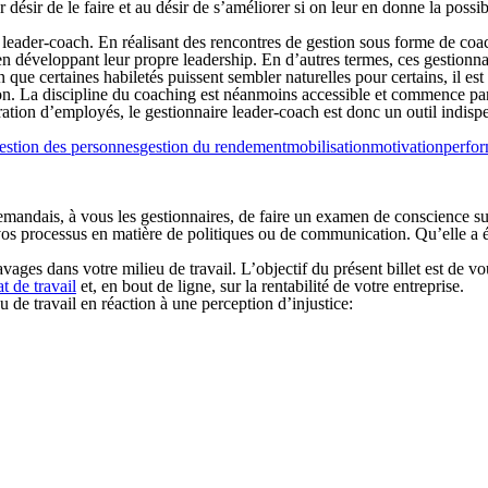
r désir de le faire et au désir de s’améliorer si on leur en donne la pos
es leader-coach. En réalisant des rencontres de gestion sous forme de coa
en développant leur propre leadership. En d’autres termes, ces gestionnai
que certaines habiletés puissent sembler naturelles pour certains, il est
ssion. La discipline du coaching est néanmoins accessible et commence p
tion d’employés, le gestionnaire leader-coach est donc un outil indispen
estion des personnes
gestion du rendement
mobilisation
motivation
perfo
s demandais, à vous les gestionnaires, de faire un examen de conscience s
vos processus en matière de politiques ou de communication. Qu’elle a été
vages dans votre milieu de travail. L’objectif du présent billet est de v
t de travail
et, en bout de ligne, sur la rentabilité de votre entreprise.
 de travail en réaction à une perception d’injustice: