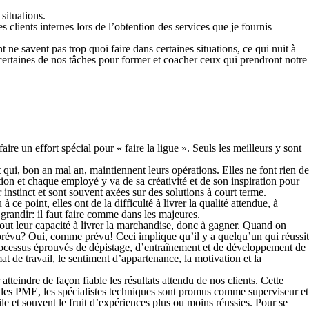
situations.
s clients internes lors de l’obtention des services que je fournis
t ne savent pas trop quoi faire dans certaines situations, ce qui nuit à
 certaines de nos tâches pour former et coacher ceux qui prendront notre
ire un effort spécial pour « faire la ligue ». Seuls les meilleurs y sont
t qui, bon an mal an, maintiennent leurs opérations. Elles ne font rien de
ion et chaque employé y va de sa créativité et de son inspiration pour
instinct et sont souvent axées sur des solutions à court terme.
e point, elles ont de la difficulté à livrer la qualité attendue, à
 grandir: il faut faire comme dans les majeures.
rtout leur capacité à livrer la marchandise, donc à gagner. Quand on
prévu? Oui, comme prévu! Ceci implique qu’il y a quelqu’un qui réussit
processus éprouvés de dépistage, d’entraînement et de développement de
 de travail, le sentiment d’appartenance, la motivation et la
teindre de façon fiable les résultats attendu de nos clients. Cette
ns les PME, les spécialistes techniques sont promus comme superviseur et
e et souvent le fruit d’expériences plus ou moins réussies. Pour se