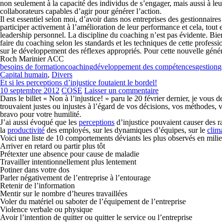
non seulement à la capacité des individus de s’engager, mais aussi à leu
collaborateurs capables d’agir pour générer l’action.
Il est essentiel selon moi, d’avoir dans nos entreprises des gestionnair
participer activement à l’amélioration de leur performance et cela, tout 
leadership personnel. La discipline du coaching n’est pas évidente. Bien 
faire du coaching selon les standards et les techniques de cette profe
sur le développement des réflexes appropriés. Pour cette nouvelle généra
Roch Marinier ACC
besoins de formation
coaching
développement des compétences
gestion
g
Capital humain
,
Divers
Et si les perceptions d’injustice foutaient le bordel!
10 septembre 2012
COSE
Laisser un commentaire
Dans le billet « Non à l’injustice! » paru le 20 février dernier, je vou
trouvaient justes ou injustes à l’égard de vos décisions, vos méthodes, 
bravo pour votre humilité.
J’ai aussi évoqué que les
perceptions
d’injustice pouvaient causer des ra
la
productivité
des employés, sur les dynamiques d’équipes, sur le
clima
Voici une liste de 10 comportements déviants les plus observés en milieu
Arriver en retard ou partir plus tôt
Prétexter une absence pour cause de maladie
Travailler intentionnellement plus lentement
Potiner dans votre dos
Parler négativement de l’entreprise à l’entourage
Retenir de l’information
Mentir sur le nombre d’heures travaillées
Voler du matériel ou saboter de l’équipement de l’entreprise
Violence verbale ou physique
Avoir l’intention de quitter ou quitter le service ou l’entreprise