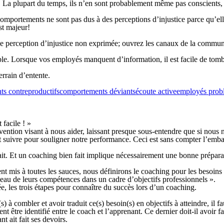
La plupart du temps, ils n’en sont probablement même pas conscients, ma
comportements ne sont pas dus à des perceptions d’injustice parce qu’elle
st majeur!
ne perception d’injustice non exprimée; ouvrez les canaux de la communi
ble. Lorsque vos employés manquent d’information, il est facile de tomber
rrain d’entente.
s contreproductifs
comportements déviants
écoute active
employés prob
facile ! »
vention visant à nous aider, laissant presque sous-entendre que si nous n
 suivre pour souligner notre performance. Ceci est sans compter l’embar
fait. Et un coaching bien fait implique nécessairement une bonne préparat
nt mis à toutes les sauces, nous définirons le coaching pour les besoi
eau de leurs compétences dans un cadre d’objectifs professionnels »
.
e, les trois étapes pour connaître du succès lors d’un coaching.
 à combler et avoir traduit ce(s) besoin(s) en objectifs à atteindre, il f
t être identifié entre le coach et l’apprenant. Ce dernier doit-il avoir f
t ait fait ses devoirs.