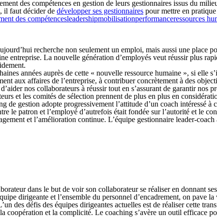
pement des compétences en gestion de leurs gestionnaires issus du milie
, il faut décider de
développer ses gestionnaires
pour mettre en pratique 
ment des compétences
leadership
mobilisation
performance
ressources hu
ujourd’hui recherche non seulement un emploi, mais aussi une place pour
haine entreprise. La nouvelle génération d’employés veut réussir plus rapi
pidement.
haines années auprès de cette « nouvelle ressource humaine », si elle s
nt aux affaires de l’entreprise, à contribuer concrètement à des object
’aider nos collaborateurs à réussir tout en s’assurant de garantir nos pr
uteurs et les comités de sélection prennent de plus en plus en considérat
hing de gestion adopte progressivement l’attitude d’un coach intéressé à
le patron et l’employé d’autrefois était fondée sur l’autorité et le contr
gagement et l’amélioration continue. L’équipe gestionnaire leader-coach 
borateur dans le but de voir son collaborateur se réaliser en donnant ses
équipe dirigeante et l’ensemble du personnel d’encadrement, on pave la 
un des défis des équipes dirigeantes actuelles est de réaliser cette tr
, la coopération et la complicité. Le coaching s’avère un outil efficace