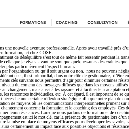
FORMATIONS
COACHING
CONSULTATION
ans une nouvelle aventure professionnelle. Après avoir travaillé près d
e en formation, ici chez COSE.
timent de déséquilibre s’est tout de même fait ressentir pendant la tran
e celle que je vivais avant ne sont que quelques-unes des craintes que j’
ler plus particulièrement l’aspect humain.
 par l’organisation ou qu’il soit urgent ou non, nous ne pouvons néglig
érant ceci, il est primordial, dans notre rôle de gestionnaire, d’être e
léments clés suivants nous permettra d’agir pour diminuer certaines rési
u niveau du contenu des messages diffusés que dans les moyens utilisé
au changement, mais aussi à les rassurer et à faciliter leur adaptation e
s, les rencontres individuelles, etc. À cet égard, il est important de se
cessite une certaine réflexion stratégique afin que notre plan de commun
lisation de moyens où les communications interpersonnelles priment sur 
 du changement concerne la formation et le coaching des employés. Ces d
minuer leurs résistances. Lorsque nous parlons de formation et de coac
agnement est ici le mot clé, car la présence du gestionnaire lors d’u
re la mise en place de moyens efficaces pour développer les savoirs, sav
t aura certainement un impact face aux possibles objections et résistanc