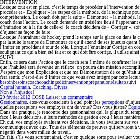
INTERVENTION
Lorsque tout est en place, c’est le temps de procéder à l’intervention 
procéder et «
E
xpliquer » les étapes de la méthode, de la technique pou
compréhension. Le coach doit par la suite
« D
émontrer » la méthode, la
coach dans l’action. Le coach demande en troisième lieu à l’apprenant d
d’imitation ou à la fin de celle-ci, le coach décidera de «
C
orriger », so
d’ajuster sa façon de faire.
Lorsque l’entraîneur de hockey prend le temps sur la glace ou dans la 
par la suite le temps de
Démontrer
ce qu’il attend de ses joueurs quant 
l’
Imiter
en procédant à tour de rôle. Lorsque l’entraîneur
Corrige
en cou
soulignant ce qui a bien été fait et ce qui doit être corrigé, il utilise ain
SUIVI
Enfin, ce sera dans l’action que le coach sera à même de confirmer les ré
que l’habileté sera devenue un réflexe, on pourra dire mission accompli
J’espère que mon
Explication
et que ma
Démonstration
de ce qu’était 
fera sentir, c’est-à-dire d’
Imiter
ce que vous avez intégré par cette lectu
besoin
besoins
coach
coaching
edic
intervention
préparation
résultats
suivi
Capital humain
,
Coaching
,
Divers
Non à l’injustice!
20 février 2012
COSE
Laisser un commentaire
Gestionnaires
, êtes-vous conscients à quel point les
perceptions
d’injust
quelles perceptions vos employés ont de vous? Êtes-vous justes?
Équit
Dans ma pratique, je rencontre des gestionnaires qui, la plupart du temp
face à leurs décisions, à leurs méthodes de gestion et/ou à leurs man
Eh oui, vos employés évaluent vos décisions, ils vous évaluent sur vos 
communiquez avec eux. Tous des éléments de preuves qui serviront à vou
négatifs dans votre milieu de travail.
En fait, s’ils vous scrutent ainsi, c’est en quelque sorte pour évaluer vo