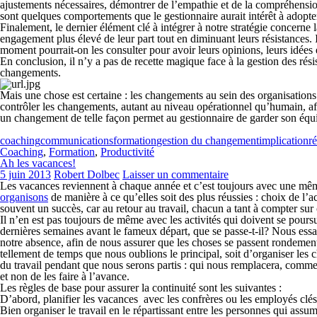
ajustements nécessaires, démontrer de l’empathie et de la compréhension 
sont quelques comportements que le gestionnaire aurait intérêt à adopt
Finalement, le dernier élément clé à intégrer à notre stratégie concerne
engagement plus élevé de leur part tout en diminuant leurs résistances. 
moment pourrait-on les consulter pour avoir leurs opinions, leurs idées
En conclusion, il n’y a pas de recette magique face à la gestion des rési
changements.
Mais une chose est certaine : les changements au sein des organisations so
contrôler les changements, autant au niveau opérationnel qu’humain, afi
un changement de telle façon permet au gestionnaire de garder son équ
coaching
communications
formation
gestion du changement
implication
r
Coaching
,
Formation
,
Productivité
Ah les vacances!
5 juin 2013
Robert Dolbec
Laisser un commentaire
Les vacances reviennent à chaque année et c’est toujours avec une même
organisons
de manière à ce qu’elles soit des plus réussies : choix de l’acti
souvent un succès, car au retour au travail, chacun a tant à compter sur 
Il n’en est pas toujours de même avec les activités qui doivent se poursu
dernières semaines avant le fameux départ, que se passe-t-il? Nous ess
notre absence, afin de nous assurer que les choses se passent rondement
tellement de temps que nous oublions le principal, soit d’organiser les 
du travail pendant que nous serons partis : qui nous remplacera, comment
et non de les faire à l’avance.
Les règles de base pour assurer la continuité sont les suivantes :
D’abord, planifier les vacances avec les confrères ou les employés clés
Bien organiser le travail en le répartissant entre les personnes qui assu