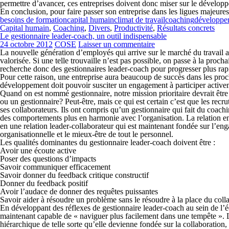
permettre d’avancer, ces entreprises doivent donc miser sur le dévelop
En conclusion, pour faire passer son entreprise dans les ligues majeures
besoins de formation
capital humain
climat de travail
coaching
développe
Capital humain
,
Coaching
,
Divers
,
Productivité
,
Résultats concrets
Le gestionnaire leader-coach, un outil indispensable
24 octobre 2012
COSE
Laisser un commentaire
La nouvelle génération d’employés qui arrive sur le marché du travail a
valorisée. Si une telle trouvaille n’est pas possible, on passe à la proc
recherche donc des gestionnaires leader-coach pour progresser plus ra
Pour cette raison, une entreprise aura beaucoup de succès dans les proc
développement doit pouvoir susciter un engagement à participer activeme
Quand on est nommé gestionnaire, notre mission prioritaire devrait être d
ou un gestionnaire? Peut-être, mais ce qui est certain c’est que les recr
ses collaborateurs. Ils ont compris qu’un gestionnaire qui fait du coac
des comportements plus en harmonie avec l’organisation. La relation entre 
en une relation leader-collaborateur qui est maintenant fondée sur l’en
organisationnelle et le mieux-être de tout le personnel.
Les qualités dominantes du gestionnaire leader-coach doivent être :
Avoir une écoute active
Poser des questions d’impacts
Savoir communiquer efficacement
Savoir donner du feedback critique constructif
Donner du feedback positif
Avoir l’audace de donner des requêtes puissantes
Savoir aider à résoudre un problème sans le résoudre à la place du colla
En développant des réflexes de gestionnaire leader-coach au sein de l’
maintenant capable de « naviguer plus facilement dans une tempête ». L’
hiérarchique de telle sorte qu’elle devienne fondée sur la collaboration