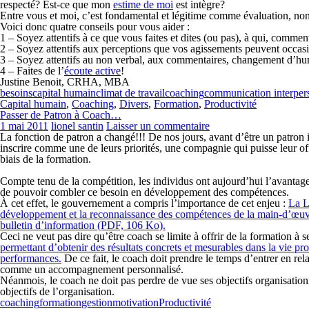
respecté? Est-ce que mon
estime de moi
est intègre?
Entre vous et moi, c’est fondamental et légitime comme évaluation, no
Voici donc quatre conseils pour vous aider :
1 – Soyez attentifs à ce que vous faites et dites (ou pas), à qui, comme
2 – Soyez attentifs aux perceptions que vos agissements peuvent occas
3 – Soyez attentifs au non verbal, aux commentaires, changement d’humeu
4 – Faites de l’
écoute active
!
Justine Benoit, CRHA, MBA
besoins
capital humain
climat de travail
coaching
communication interper
Capital humain
,
Coaching
,
Divers
,
Formation
,
Productivité
Passer de Patron à Coach…
1 mai 2011
lionel santin
Laisser un commentaire
La fonction de patron a changé!!! De nos jours, avant d’être un patron
inscrire comme une de leurs priorités, une compagnie qui puisse leur off
biais de la formation.
Compte tenu de la compétition, les individus ont aujourd’hui l’avantage de
de pouvoir combler ce besoin en développement des compétences.
À cet effet, le gouvernement a compris l’importance de cet enjeu :
La L
développement et la reconnaissance des compétences de la main-d’œu
bulletin d’information (PDF, 106 Ko).
Ceci ne veut pas dire qu’être coach se limite à offrir de la formation à
permettant d’obtenir des résultats concrets et mesurables dans la vie p
performances.
De ce fait, le coach doit prendre le temps d’entrer en r
comme un accompagnement personnalisé.
Néanmois, le coach ne doit pas perdre de vue ses objectifs organisationne
objectifs de l’organisation.
coaching
formation
gestion
motivation
Productivité