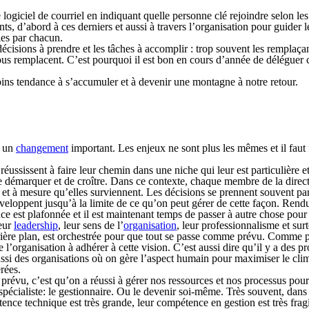
ogiciel de courriel en indiquant quelle personne clé rejoindre selon les 
s, d’abord à ces derniers et aussi à travers l’organisation pour guider le
ies par chacun.
s décisions à prendre et les tâches à accomplir : trop souvent les remplaçan
 nous remplacent. C’est pourquoi il est bon en cours d’année de déléguer
 moins tendance à s’accumuler et à devenir une montagne à notre retour.
e un
changement
important. Les enjeux ne sont plus les mêmes et il faut fa
éussissent à faire leur chemin dans une niche qui leur est particulière e
se démarquer et de croître. Dans ce contexte, chaque membre de la direct
et à mesure qu’elles surviennent. Les décisions se prennent souvent par 
oppent jusqu’à la limite de ce qu’on peut gérer de cette façon. Rendu à c
ance est plafonnée et il est maintenant temps de passer à autre chose pour
leur
leadership
, leur sens de l’
organisation
, leur professionnalisme et su
rrière plan, est orchestrée pour que tout se passe comme prévu. Comme 
’organisation à adhérer à cette vision. C’est aussi dire qu’il y a des 
si des organisations où on gère l’aspect humain pour maximiser le climat
rées.
évu, c’est qu’on a réussi à gérer nos ressources et nos processus pour at
n spécialiste: le gestionnaire. Ou le devenir soi-même. Très souvent, da
e technique est très grande, leur compétence en gestion est très fragil