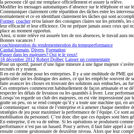
la personne clé qui me remplace officiellement et assure la relève.
Modifier les messages automatiques d’absence sur le téléphone et sur le l
Communiquer clairement cette répartition des tâches entre les intervenant
normalement et ce en identifiant clairement les tâches qui sont accompl
Former
,
coacher
et/ou laisser des consignes claires sur les priorités, le
leur efficacité et leur efficience. On ne prépare jamais assez ceux qui
place au moment opportun.
Ainsi, si notre relève est assurée lors de nos absences, le travail aura
Bonnes vacances !
coaching
gestion du rendement
gestion du temps
performance
Capital humain
,
Divers
,
Formation
Passer dans les majeures? Oui je le veux!
18 décembre 2012
Robert Dolbec
Laisser un commentaire
Pour un sportif, passer d’une ligue mineure à une ligue majeure s’avèr
recrutés et y restent.
Il en est de même pour les entreprises. Il y a une multitude de PME qui r
particulier qui les distingue des autres, ce qui les empêche souvent de 
faire avancer les choses en trouvant des solutions aux embuches, au fur 
Ces entreprises commencent habituellement de façon artisanale et se dével
respecter les délais de livraison ou les quantités à livrer. Leur perform
Lorsqu’on regarde un club des majeures, on est vite impressionné par 
gratte un peu, on se rend compte qu’il y a toute une machine qui, en a
à communiquer sa vision de l’entreprise et à amener chaque membre de l
stratégies de jeu pour maximiser la performance de l’équipe. Ce sont aus
mobilisation du personnel. C’est donc dire que ces équipes sont bien gé
En entreprise, il en va de même. Si les opérations se produisent comme pr
performance n’est pas un hasard. Pour y arriver, il faut faire appel à u
ensuite comme gestionnaire de deuxième niveau. Alors que leur compétenc