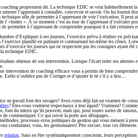
de coaching proprement dit. La technique
EDIC
se veut habituellement la
r amener l’apprenant à connaître, concevoir et savoir. On lui fournit do
 technique afin de permettre à l’apprenant de voir l’exécution. Il peut a
e l' »
I
miter ». À ce moment c’est au tour de l’apprenant d’exécuter pou
it de permettre à l’apprenant de comprendre pourquoi il a fait certaines er
chambre d’
Expliquer
à ses joueurs, l’exercice prévu à réaliser en précis
à l’exercice planifié en patinant et contournant lui-même les cônes. Lor
rs d’exercice les joueurs qui ne respectent pas les consignes ayant été
si la technique
EDIC
.
sultats obtenus de son intervention. Lorsque l’écart entre ses attentes et
e.
une intervention de coaching efficace vous a permis de bien comprendre.
re. Enfin n’oubliez pas de
Corriger
et d’ajuster le tir s’il y a lieu…
ice au travail font des ravages? Avez-vous déjà fait un examen de cons
ables
? Êtes-vous vraiment respectueux à leur égard? Vraiment? Commen
s, font du mieux qu’ils peuvent, mais qui, pour toutes sortes de raisons
ières de communiquer. Ce qui ouvre la porte aux dérapages…
méthodes, processus et/ou politiques de gestion qui vous mènent à prend
s condamner, vous, les gestionnaires! Pire encore, tous ces éléments de
tre
relation
. Sans en être systématiquement conscients, leurs perceptions d