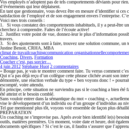
Vos employés n’adoptent pas de tels comportements déviants pour rien. 
d’événements qui leur déplaisent.
En tant que gestionnaire, vous devez être en mesure d’identifier si ces 
satisfaction de l’employé et de son engagement envers l’entreprise. C’e
Voici mes trois conseils :
1. Si vous constatez des comportements inhabituels, il y a peut-être u
cherchez à comprendre. Faites de l’écoute active!
2. Justifiez votre point de vue, donnez-leur le plus d’information possi
travers.
3. Si des ajustements sont à faire, trouvez une solution commune, un te
Justine Benoit, CRHA, MBA
climat de travail
coaching
communication organisationnelle
comportement
Coaching
,
Divers
,
Formation
Coacher c’est, pas sorcier…
4 juin 2012
Stéphane Huot
2 commentaires
« Bouge pas, je vais te montrer comment faire. Tu verras comment c’est 
Qui n’a pas déjà reçu d’un collègue cette phrase clichée avant son inter
démontrée, une réaction verbale du type « ben voyons donc ! » pourrait
escompté, voire attendu.
En principe, cette situation ne surviendra pas si le coaching a bien été 
été atteint et le besoin comblé.
Sans vouloir entrer dans la sémantique du mot « coaching », actuelleme
vise le développement d’un individu ou d’un groupe d’individus au niv
Tel que mentionné plus tôt, voyons voir ensemble de façon plus détaillé
PRÉPARATION
Un coaching ne s’improvise pas. Après avoir bien identifié le(s) besoin(s)
outils, matières premières. Un moment, voire date et heure, doit égalemen
documents spécifiques ? Si c’est le cas, il faudra s’assurer que l’apprenan