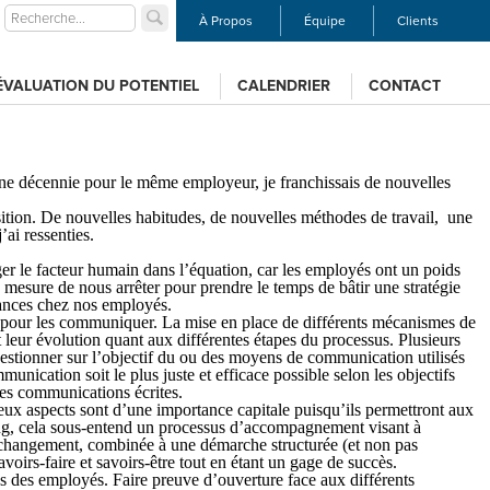
À Propos
Équipe
Clients
ÉVALUATION DU POTENTIEL
CALENDRIER
CONTACT
’une décennie pour le même employeur, je franchissais de nouvelles
sition. De nouvelles habitudes, de nouvelles méthodes de travail, une
ai ressenties.
er le facteur humain dans l’équation, car les employés ont un poids
n mesure de nous arrêter pour prendre le temps de bâtir une stratégie
stances chez nos employés.
s pour les communiquer. La mise en place de différents mécanismes de
t leur évolution quant aux différentes étapes du processus. Plusieurs
 questionner sur l’objectif du ou des moyens de communication utilisés
ication soit le plus juste et efficace possible selon les objectifs
les communications écrites.
eux aspects sont d’une importance capitale puisqu’ils permettront aux
hing, cela sous-entend un processus d’accompagnement visant à
n changement, combinée à une démarche structurée (et non pas
oirs-faire et savoirs-être tout en étant un gage de succès.
es des employés. Faire preuve d’ouverture face aux différents