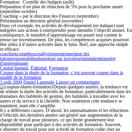
Formation: Contrôle des budgets (août)
Préparation d’un plan de réduction de 5% pour la prochaine année
(septembre-octobre)
Coaching » par le directeur des Finances (septembre)
Présentation au directeur général (novembre)
Dans cet exemple, les activités de développement (en italique) sont
intégrées aux actions à entreprendre pour atteindre l’objectif annuel. En
conséquence, le transfert d’apprentissage est assuré tout comme le
retour sur investissement. De plus, les compétences acquises pourront
être utiles à d’autres activités dans le futur. Bref, une approche simple
et efficace.
coaching
compétences
développement
gestion des
talents
responsabilisation
retour sur investissement
talent
transfert
d'apprentissage
Capital humain
,
Éditorial
,
Formation
Couper dans la durée de la formation, c’est souvent couper dans la
qualité de la formation
3 août 2009
Daniel Lapensée
Laisser un commentaire
Depuis quelques années, la tendance est
de réduire la durée des activités de formation, particulièrement dans les
domaines des habiletés de gestion, des habiletés à travailler avec les
autres et du service à la clientèle. Non seulement cette tendance se
maintient, mais elle s’amplifie.
Il y a différentes causes. D’abord, les rationalisations et les réductions
d’effectifs des dernières années ont généré une augmentation de la
charge de travail pour plusieurs, ce qui limite grandement leur
disponibilité pour participer à des activités de formation. Souvent,
s’absenter du travail pour une activité de formation coûte cher au