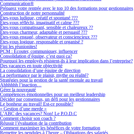
Communication®
Préparez votre rentrée avec le top 10 des formations pour gestionnaires
Construction de notre personnalité
Êtes-vous ludique, créatif et spontané ???
Êtes-vous réfléchi, imaginatif et calme ???
Êtes-vous compatissant, sensible et chaleureux ??
Êtes-vous charmeur, adaptable et persuasif ???
Êtes-vous engagé, observateur et consciencieux ???
Êtes-vous logique, responsable et organisé ?
Fini les réunionites!
PCM : Écouter, communiquer, influencer
Consolidation d’équipe, c’est quoi ça?
Pourquoi les employés résistent-ils à leur implication dans l’entreprise?
Des vacances en toute objectivité
La consolidation d’une équipe de direction
La performance par le plaisir, mythe ou réalité?
Stratégies pour la gestion de la santé mentale au travail
Ahhhhhh l’inaction…
Gérer la nouveauté
Compétences émotionnelles pour un meilleur leadership
Décider par consensus, un défi pour les gestionnaires
Le bonheur au travail! Est-ce possible?
« Gestion d’une merde »
L’ABC des vacances? Non! Le P.O.D.C
Comment choisir son coach ?
Réussir l’évaluation de la contribution
Comment maximiser les bénéfices de votre formation
Remettre les pendules à l’heure – Obligations des salariés