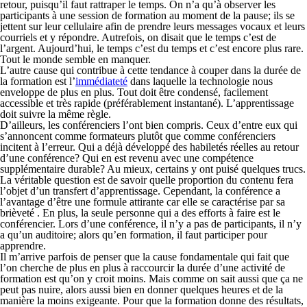
retour, puisqu’il faut rattraper le temps. On n’a qu’à observer les
participants à une session de formation au moment de la pause; ils se
jettent sur leur cellulaire afin de prendre leurs messages vocaux et leurs
courriels et y répondre. Autrefois, on disait que le temps c’est de
l’argent. Aujourd’hui, le temps c’est du temps et c’est encore plus rare.
Tout le monde semble en manquer.
L’autre cause qui contribue à cette tendance à couper dans la durée de
la formation est l’
immédiateté
dans laquelle la technologie nous
enveloppe de plus en plus. Tout doit être condensé, facilement
accessible et très rapide (préférablement instantané). L’apprentissage
doit suivre la même règle.
D’ailleurs, les conférenciers l’ont bien compris. Ceux d’entre eux qui
s’annoncent comme formateurs plutôt que comme conférenciers
incitent à l’erreur. Qui a déjà développé des habiletés réelles au retour
d’une conférence? Qui en est revenu avec une compétence
supplémentaire durable? Au mieux, certains y ont puisé quelques trucs.
La véritable question est de savoir quelle proportion du contenu fera
l’objet d’un transfert d’apprentissage. Cependant, la conférence a
l’avantage d’être une formule attirante car elle se caractérise par sa
brièveté . En plus, la seule personne qui a des efforts à faire est le
conférencier. Lors d’une conférence, il n’y a pas de participants, il n’y
a qu’un auditoire; alors qu’en formation, il faut participer pour
apprendre.
Il m’arrive parfois de penser que la cause fondamentale qui fait que
l’on cherche de plus en plus à raccourcir la durée d’une activité de
formation est qu’on y croit moins. Mais comme on sait aussi que ça ne
peut pas nuire, alors aussi bien en donner quelques heures et de la
manière la moins exigeante. Pour que la formation donne des résultats,