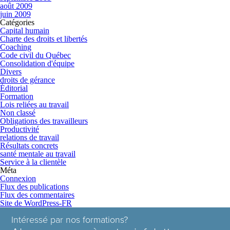
août 2009
juin 2009
Catégories
Capital humain
Charte des droits et libertés
Coaching
Code civil du Québec
Consolidation d'équipe
Divers
droits de gérance
Éditorial
Formation
Lois reliées au travail
Non classé
Obligations des travailleurs
Productivité
relations de travail
Résultats concrets
santé mentale au travail
Service à la clientèle
Méta
Connexion
Flux des publications
Flux des commentaires
Site de WordPress-FR
Intéressé par nos formations?