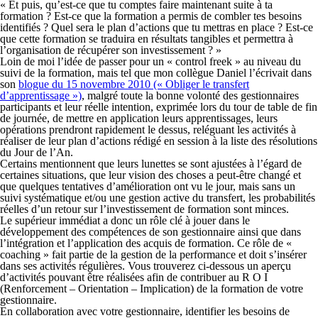
« Et puis, qu’est-ce que tu comptes faire maintenant suite à ta
formation ? Est-ce que la formation a permis de combler tes besoins
identifiés ? Quel sera le plan d’actions que tu mettras en place ? Est-ce
que cette formation se traduira en résultats tangibles et permettra à
l’organisation de récupérer son investissement ? »
Loin de moi l’idée de passer pour un « control freek » au niveau du
suivi de la formation, mais tel que mon collègue Daniel l’écrivait dans
son
blogue du 15 novembre 2010 (« Obliger le transfert
d’apprentissage »)
, malgré toute la bonne volonté des gestionnaires
participants et leur réelle intention, exprimée lors du tour de table de fin
de journée, de mettre en application leurs apprentissages, leurs
opérations prendront rapidement le dessus, reléguant les activités à
réaliser de leur plan d’actions rédigé en session à la liste des résolutions
du Jour de l’An.
Certains mentionnent que leurs lunettes se sont ajustées à l’égard de
certaines situations, que leur vision des choses a peut-être changé et
que quelques tentatives d’amélioration ont vu le jour, mais sans un
suivi systématique et/ou une gestion active du transfert, les probabilités
réelles d’un retour sur l’investissement de formation sont minces.
Le supérieur immédiat a donc un rôle clé à jouer dans le
développement des compétences de son gestionnaire ainsi que dans
l’intégration et l’application des acquis de formation. Ce rôle de «
coaching » fait partie de la gestion de la performance et doit s’insérer
dans ses activités régulières. Vous trouverez ci-dessous un aperçu
d’activités pouvant être réalisées afin de contribuer au
R O I
(R
enforcement –
O
rientation –
I
mplication) de la formation de votre
gestionnaire.
En collaboration avec votre gestionnaire, identifier les besoins de