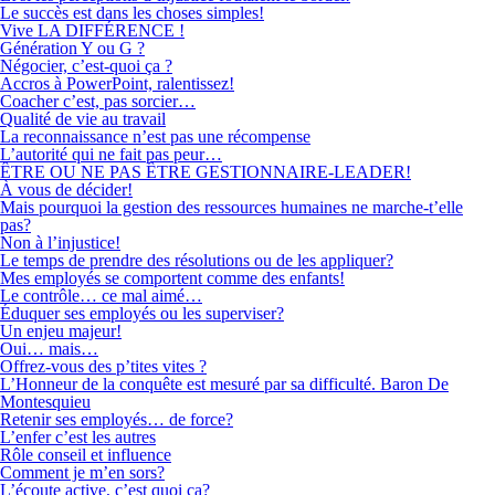
Le succès est dans les choses simples!
Vive LA DIFFÉRENCE !
Génération Y ou G ?
Négocier, c’est-quoi ça ?
Accros à PowerPoint, ralentissez!
Coacher c’est, pas sorcier…
Qualité de vie au travail
La reconnaissance n’est pas une récompense
L’autorité qui ne fait pas peur…
ÊTRE OU NE PAS ÊTRE GESTIONNAIRE-LEADER!
À vous de décider!
Mais pourquoi la gestion des ressources humaines ne marche-t’elle
pas?
Non à l’injustice!
Le temps de prendre des résolutions ou de les appliquer?
Mes employés se comportent comme des enfants!
Le contrôle… ce mal aimé…
Éduquer ses employés ou les superviser?
Un enjeu majeur!
Oui… mais…
Offrez-vous des p’tites vites ?
L’Honneur de la conquête est mesuré par sa difficulté. Baron De
Montesquieu
Retenir ses employés… de force?
L’enfer c’est les autres
Rôle conseil et influence
Comment je m’en sors?
L’écoute active, c’est quoi ça?