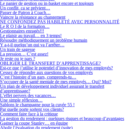
Le panier de gestion ou in-basket encore et toujours
Un conflit, ça se prévient…
Passer de Patron à Coach…
Vaincre la résistance au changement
NE CONFONDEZ PAS HABILETÉ AVEC PERSONNALITÉ
Le R O I de la formation…
Gestionnaires enragés!!!
Le plaisir au travail… en 3 temps!
Résoudre méthodiquement un problème humain
Y a-t-il quelqu’un qui va l’arrêter…
Un train de sagesse
La pression… C’est assez!
Je reste ou je pars ?
OBLIGER LE TRANSFERT D’APPRENTISSAGE?
Est-ce que j’utilise le potentiel d’innovation de mes employés?
Cessez de répondre aux questions de vos employés
C’est l’histoire d’un gars, comprends-tu…
S’occuper de la santé mentale de mes employés… Qui? Moi?
Un plan de développement individuel assurant le transfert
d’apprentissage?
L’effet pervers des vacances…
Une simple réflexion…
Sablons le champagne pour la cuvée 55 !
Par quelle porte sortent vos clients?
Comment faire face à la critique
La gestion du rendement : quelques risques et beaucoup d’avantages
Gagner la coupe Stanley… en équipe
Abolir l’évaluation du rendement (suite)