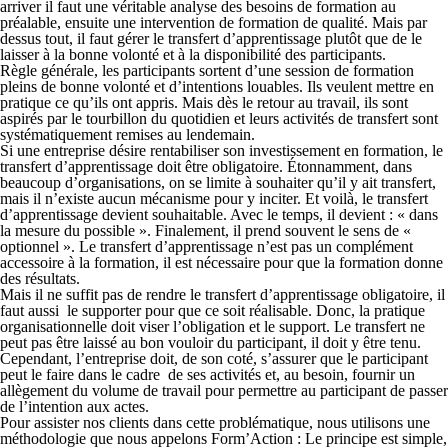
arriver il faut une véritable analyse des besoins de formation au
préalable, ensuite une intervention de formation de qualité. Mais par
dessus tout, il faut gérer le transfert d’apprentissage plutôt que de le
laisser à la bonne volonté et à la disponibilité des participants.
Règle générale, les participants sortent d’une session de formation
pleins de bonne volonté et d’intentions louables. Ils veulent mettre en
pratique ce qu’ils ont appris. Mais dès le retour au travail, ils sont
aspirés par le tourbillon du quotidien et leurs activités de transfert sont
systématiquement remises au lendemain.
Si une entreprise désire rentabiliser son investissement en formation,
le
transfert d’apprentissage doit être obligatoire.
Étonnamment, dans
beaucoup d’organisations, on se limite à souhaiter qu’il y ait transfert,
mais il n’existe aucun mécanisme pour y inciter. Et voilà, le transfert
d’apprentissage devient
souhaitable
. Avec le temps, il devient : «
dans
la mesure du possible »
. Finalement, il prend souvent le sens de
«
optionnel »
. Le transfert d’apprentissage n’est pas un complément
accessoire à la formation, il est nécessaire pour que la formation donne
des résultats.
Mais il ne suffit pas de rendre le transfert d’apprentissage obligatoire, il
faut aussi le supporter pour que ce soit réalisable. Donc, la pratique
organisationnelle doit viser l’obligation
et
le support. Le transfert ne
peut pas être laissé au bon vouloir du participant, il doit y être tenu.
Cependant, l’entreprise doit, de son coté, s’assurer que le participant
peut le faire dans le cadre de ses activités et, au besoin, fournir un
allègement du volume de travail pour permettre au participant de passer
de l’intention aux actes.
Pour assister nos clients dans cette problématique, nous utilisons une
méthodologie que nous appelons
Form’Action
: Le principe est simple,