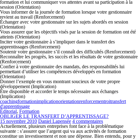
formation et lui communiquer vos attentes avant sa participation à la
session (
O
rientation)
Vous informer de la journée de formation lorsque votre gestionnaire
revient au travail (
R
enforcement)
Échanger avec votre gestionnaire sur les sujets abordés en session
(
O
rientation)
Vous assurer que les objectifs visés par la session de formation ont été
atteints (
O
rientation)
Inciter votre gestionnaire à s’impliquer dans le transfert des
apprentissages (
R
enforcement)
Soutenir votre gestionnaire s’il connaît des difficultés (
R
enforcement)
Reconnaître les progrès, les succès et les résultats de votre gestionnaire
(
R
enforcement)
Confier à votre gestionnaire des mandats, des responsabilités lui
permettant d’utiliser les compétences développés en formation
(
O
rientation)
Donner l’exemple en vous montrant soucieux de votre propre
développement (
I
mplication)
Être disponible et accorder le temps nécessaire aux échanges
(
I
mplication)
coaching
formation
implication
orientation
renforcement
roi
transfert
d'apprentissage
Éditorial
,
Formation
OBLIGER LE TRANSFERT D’APPRENTISSAGE?
15 novembre 2010
Daniel Lapensée
4 commentaires
Actuellement, plusieurs entreprises font face à la problématique
suivante : s’assurer que l’argent qui va aux activités de formation
constitue un investissement et non une dépense. Bien entendu, pour y