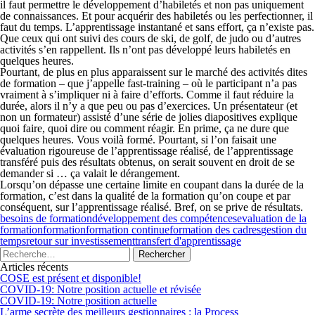
il faut permettre le développement d’habiletés et non pas uniquement
de connaissances. Et pour acquérir des habiletés ou les perfectionner, il
faut du temps. L’apprentissage instantané et sans effort, ça n’existe pas.
Que ceux qui ont suivi des cours de ski, de golf, de judo ou d’autres
activités s’en rappellent. Ils n’ont pas développé leurs habiletés en
quelques heures.
Pourtant, de plus en plus apparaissent sur le marché des activités dites
de formation – que j’appelle fast-training – où le participant n’a pas
vraiment à s’impliquer ni à faire d’efforts. Comme il faut réduire la
durée, alors il n’y a que peu ou pas d’exercices. Un présentateur (et
non un formateur) assisté d’une série de jolies diapositives explique
quoi faire, quoi dire ou comment réagir. En prime, ça ne dure que
quelques heures. Vous voilà formé. Pourtant, si l’on faisait une
évaluation rigoureuse de l’apprentissage réalisé, de l’apprentissage
transféré puis des résultats obtenus, on serait souvent en droit de se
demander si … ça valait le dérangement.
Lorsqu’on dépasse une certaine limite en coupant dans la durée de la
formation, c’est dans la qualité de la formation qu’on coupe et par
conséquent, sur l’apprentissage réalisé. Bref, on se prive de résultats.
besoins de formation
développement des compétences
evaluation de la
formation
formation
formation continue
formation des cadres
gestion du
temps
retour sur investissement
transfert d'apprentissage
Articles récents
COSE est présent et disponible!
COVID-19: Notre position actuelle et révisée
COVID-19: Notre position actuelle
L’arme secrète des meilleurs gestionnaires : la Process