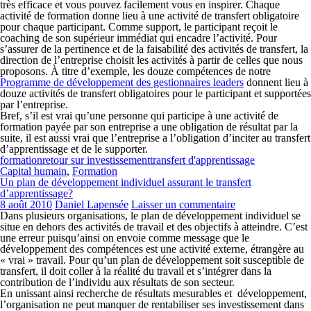
très efficace et vous pouvez facilement vous en inspirer. Chaque
activité de formation donne lieu à une
activité de transfert obligatoire
pour chaque participant. Comme support, le participant reçoit le
coaching de son supérieur immédiat qui encadre l’activité. Pour
s’assurer de la pertinence et de la faisabilité des activités de transfert, la
direction de l’entreprise choisit les activités à partir de celles que nous
proposons. À titre d’exemple, les douze compétences de notre
Programme de développement des gestionnaires leaders
donnent lieu à
douze activités de transfert obligatoires pour le participant et supportées
par l’entreprise.
Bref, s’il est vrai qu’une personne qui participe à une activité de
formation payée par son entreprise a une obligation de résultat par la
suite, il est aussi vrai que l’entreprise a l’obligation d’inciter au transfert
d’apprentissage et de le supporter.
formation
retour sur investissement
transfert d'apprentissage
Capital humain
,
Formation
Un plan de développement individuel assurant le transfert
d’apprentissage?
8 août 2010
Daniel Lapensée
Laisser un commentaire
Dans plusieurs organisations, le plan de développement individuel se
situe en dehors des activités de travail et des objectifs à atteindre. C’est
une erreur puisqu’ainsi on envoie comme message que le
développement des compétences est une activité externe, étrangère au
« vrai » travail. Pour qu’un plan de développement soit susceptible de
transfert, il doit coller à la réalité du travail et s’intégrer dans la
contribution de l’individu aux résultats de son secteur.
En unissant ainsi recherche de résultats mesurables et développement,
l’organisation ne peut manquer de rentabiliser ses investissement dans