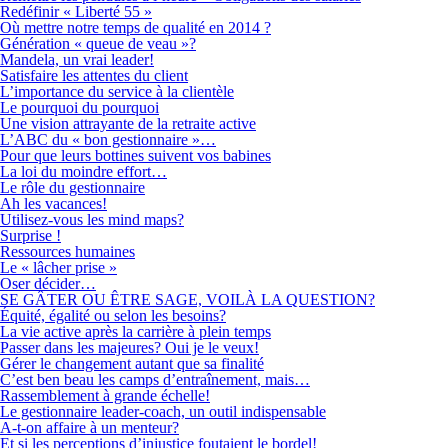
Redéfinir « Liberté 55 »
Où mettre notre temps de qualité en 2014 ?
Génération « queue de veau »?
Mandela, un vrai leader!
Satisfaire les attentes du client
L’importance du service à la clientèle
Le pourquoi du pourquoi
Une vision attrayante de la retraite active
L’ABC du « bon gestionnaire »…
Pour que leurs bottines suivent vos babines
La loi du moindre effort…
Le rôle du gestionnaire
Ah les vacances!
Utilisez-vous les mind maps?
Surprise !
Ressources humaines
Le « lâcher prise »
Oser décider…
SE GÂTER OU ÊTRE SAGE, VOILÀ LA QUESTION?
Équité, égalité ou selon les besoins?
La vie active après la carrière à plein temps
Passer dans les majeures? Oui je le veux!
Gérer le changement autant que sa finalité
C’est ben beau les camps d’entraînement, mais…
Rassemblement à grande échelle!
Le gestionnaire leader-coach, un outil indispensable
A-t-on affaire à un menteur?
Et si les perceptions d’injustice foutaient le bordel!