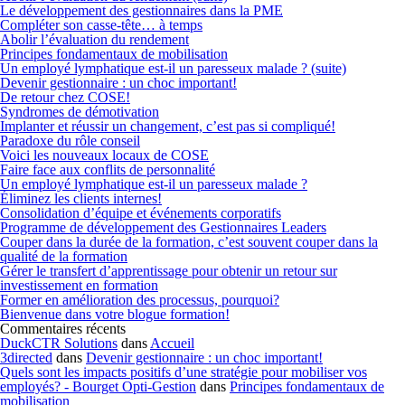
Le développement des gestionnaires dans la PME
Compléter son casse-tête… à temps
Abolir l’évaluation du rendement
Principes fondamentaux de mobilisation
Un employé lymphatique est-il un paresseux malade ? (suite)
Devenir gestionnaire : un choc important!
De retour chez COSE!
Syndromes de démotivation
Implanter et réussir un changement, c’est pas si compliqué!
Paradoxe du rôle conseil
Voici les nouveaux locaux de COSE
Faire face aux conflits de personnalité
Un employé lymphatique est-il un paresseux malade ?
Éliminez les clients internes!
Consolidation d’équipe et événements corporatifs
Programme de développement des Gestionnaires Leaders
Couper dans la durée de la formation, c’est souvent couper dans la
qualité de la formation
Gérer le transfert d’apprentissage pour obtenir un retour sur
investissement en formation
Former en amélioration des processus, pourquoi?
Bienvenue dans votre blogue formation!
Commentaires récents
DuckCTR Solutions
dans
Accueil
3directed
dans
Devenir gestionnaire : un choc important!
Quels sont les impacts positifs d’une stratégie pour mobiliser vos
employés? - Bourget Opti-Gestion
dans
Principes fondamentaux de
mobilisation