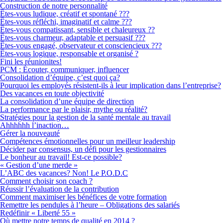
Construction de notre personnalité
Êtes-vous ludique, créatif et spontané ???
Êtes-vous réfléchi, imaginatif et calme ???
Êtes-vous compatissant, sensible et chaleureux ??
Êtes-vous charmeur, adaptable et persuasif ???
Êtes-vous engagé, observateur et consciencieux ???
Êtes-vous logique, responsable et organisé ?
Fini les réunionites!
PCM : Écouter, communiquer, influencer
Consolidation d’équipe, c’est quoi ça?
Pourquoi les employés résistent-ils à leur implication dans l’entreprise?
Des vacances en toute objectivité
La consolidation d’une équipe de direction
La performance par le plaisir, mythe ou réalité?
Stratégies pour la gestion de la santé mentale au travail
Ahhhhhh l’inaction…
Gérer la nouveauté
Compétences émotionnelles pour un meilleur leadership
Décider par consensus, un défi pour les gestionnaires
Le bonheur au travail! Est-ce possible?
« Gestion d’une merde »
L’ABC des vacances? Non! Le P.O.D.C
Comment choisir son coach ?
Réussir l’évaluation de la contribution
Comment maximiser les bénéfices de votre formation
Remettre les pendules à l’heure – Obligations des salariés
Redéfinir « Liberté 55 »
Où mettre notre temps de qualité en 2014 ?