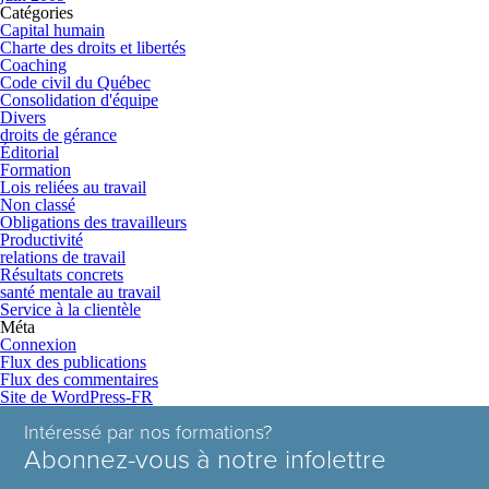
Catégories
Capital humain
Charte des droits et libertés
Coaching
Code civil du Québec
Consolidation d'équipe
Divers
droits de gérance
Éditorial
Formation
Lois reliées au travail
Non classé
Obligations des travailleurs
Productivité
relations de travail
Résultats concrets
santé mentale au travail
Service à la clientèle
Méta
Connexion
Flux des publications
Flux des commentaires
Site de WordPress-FR
Intéressé par nos formations?
Abonnez-vous à notre infolettre