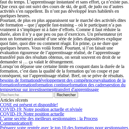
faut du temps. L’apprentissage instantané et sans effort, ça n’existe pas.
Que ceux qui ont suivi des cours de ski, de golf, de judo ou d’autres
activités s’en rappellent. Ils n’ont pas développé leurs habiletés en
quelques heures.
Pourtant, de plus en plus apparaissent sur le marché des activités dites
de formation – que j’appelle fast-training – où le participant n’a pas
vraiment à s’impliquer ni à faire d’efforts. Comme il faut réduire la
durée, alors il n’y a que peu ou pas d’exercices. Un présentateur (et
non un formateur) assisté d’une série de jolies diapositives explique
quoi faire, quoi dire ou comment réagir. En prime, ça ne dure que
quelques heures. Vous voilà formé. Pourtant, si l’on faisait une
évaluation rigoureuse de l’apprentissage réalisé, de l’apprentissage
transféré puis des résultats obtenus, on serait souvent en droit de se
demander si … ça valait le dérangement.
Lorsqu’on dépasse une certaine limite en coupant dans la durée de la
formation, c’est dans la qualité de la formation qu’on coupe et par
conséquent, sur l’apprentissage réalisé. Bref, on se prive de résultats.
besoins de formation
développement des compétences
evaluation de la
formation
formation
formation continue
formation des cadres
gestion du
temps
retour sur investissement
transfert d'apprentissage
Articles récents
COSE est présent et disponible!
COVID-19: Notre position actuelle et révisée
COVID-19: Notre position actuelle
L’arme secrète des meilleurs gestionnaires : la Process
Communication®
Préparez votre rentrée avec le top 10 des formations pour gestionnaires