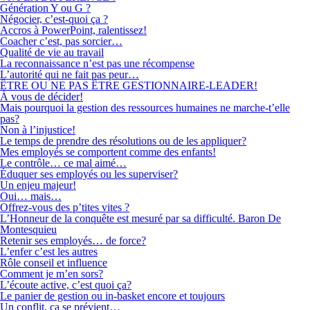
Génération Y ou G ?
Négocier, c’est-quoi ça ?
Accros à PowerPoint, ralentissez!
Coacher c’est, pas sorcier…
Qualité de vie au travail
La reconnaissance n’est pas une récompense
L’autorité qui ne fait pas peur…
ÊTRE OU NE PAS ÊTRE GESTIONNAIRE-LEADER!
À vous de décider!
Mais pourquoi la gestion des ressources humaines ne marche-t’elle
pas?
Non à l’injustice!
Le temps de prendre des résolutions ou de les appliquer?
Mes employés se comportent comme des enfants!
Le contrôle… ce mal aimé…
Éduquer ses employés ou les superviser?
Un enjeu majeur!
Oui… mais…
Offrez-vous des p’tites vites ?
L’Honneur de la conquête est mesuré par sa difficulté. Baron De
Montesquieu
Retenir ses employés… de force?
L’enfer c’est les autres
Rôle conseil et influence
Comment je m’en sors?
L’écoute active, c’est quoi ça?
Le panier de gestion ou in-basket encore et toujours
Un conflit, ça se prévient…