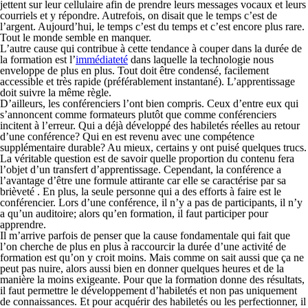
jettent sur leur cellulaire afin de prendre leurs messages vocaux et leurs
courriels et y répondre. Autrefois, on disait que le temps c’est de
l’argent. Aujourd’hui, le temps c’est du temps et c’est encore plus rare.
Tout le monde semble en manquer.
L’autre cause qui contribue à cette tendance à couper dans la durée de
la formation est l’
immédiateté
dans laquelle la technologie nous
enveloppe de plus en plus. Tout doit être condensé, facilement
accessible et très rapide (préférablement instantané). L’apprentissage
doit suivre la même règle.
D’ailleurs, les conférenciers l’ont bien compris. Ceux d’entre eux qui
s’annoncent comme formateurs plutôt que comme conférenciers
incitent à l’erreur. Qui a déjà développé des habiletés réelles au retour
d’une conférence? Qui en est revenu avec une compétence
supplémentaire durable? Au mieux, certains y ont puisé quelques trucs.
La véritable question est de savoir quelle proportion du contenu fera
l’objet d’un transfert d’apprentissage. Cependant, la conférence a
l’avantage d’être une formule attirante car elle se caractérise par sa
brièveté . En plus, la seule personne qui a des efforts à faire est le
conférencier. Lors d’une conférence, il n’y a pas de participants, il n’y
a qu’un auditoire; alors qu’en formation, il faut participer pour
apprendre.
Il m’arrive parfois de penser que la cause fondamentale qui fait que
l’on cherche de plus en plus à raccourcir la durée d’une activité de
formation est qu’on y croit moins. Mais comme on sait aussi que ça ne
peut pas nuire, alors aussi bien en donner quelques heures et de la
manière la moins exigeante. Pour que la formation donne des résultats,
il faut permettre le développement d’habiletés et non pas uniquement
de connaissances. Et pour acquérir des habiletés ou les perfectionner, il