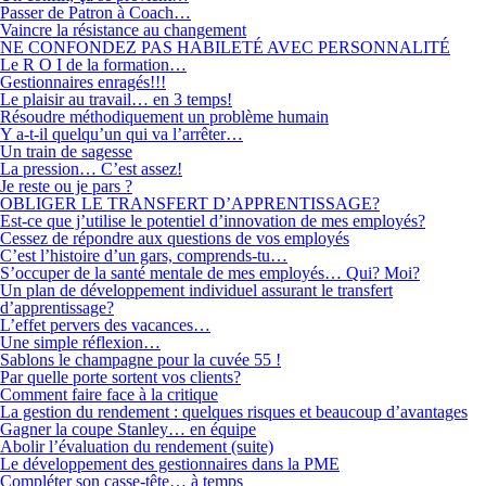
Passer de Patron à Coach…
Vaincre la résistance au changement
NE CONFONDEZ PAS HABILETÉ AVEC PERSONNALITÉ
Le R O I de la formation…
Gestionnaires enragés!!!
Le plaisir au travail… en 3 temps!
Résoudre méthodiquement un problème humain
Y a-t-il quelqu’un qui va l’arrêter…
Un train de sagesse
La pression… C’est assez!
Je reste ou je pars ?
OBLIGER LE TRANSFERT D’APPRENTISSAGE?
Est-ce que j’utilise le potentiel d’innovation de mes employés?
Cessez de répondre aux questions de vos employés
C’est l’histoire d’un gars, comprends-tu…
S’occuper de la santé mentale de mes employés… Qui? Moi?
Un plan de développement individuel assurant le transfert
d’apprentissage?
L’effet pervers des vacances…
Une simple réflexion…
Sablons le champagne pour la cuvée 55 !
Par quelle porte sortent vos clients?
Comment faire face à la critique
La gestion du rendement : quelques risques et beaucoup d’avantages
Gagner la coupe Stanley… en équipe
Abolir l’évaluation du rendement (suite)
Le développement des gestionnaires dans la PME
Compléter son casse-tête… à temps