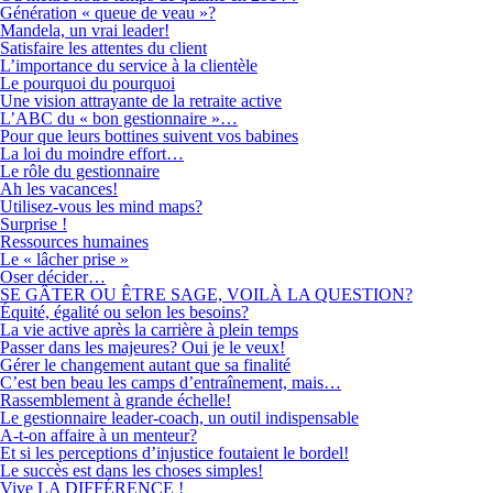
Génération « queue de veau »?
Mandela, un vrai leader!
Satisfaire les attentes du client
L’importance du service à la clientèle
Le pourquoi du pourquoi
Une vision attrayante de la retraite active
L’ABC du « bon gestionnaire »…
Pour que leurs bottines suivent vos babines
La loi du moindre effort…
Le rôle du gestionnaire
Ah les vacances!
Utilisez-vous les mind maps?
Surprise !
Ressources humaines
Le « lâcher prise »
Oser décider…
SE GÂTER OU ÊTRE SAGE, VOILÀ LA QUESTION?
Équité, égalité ou selon les besoins?
La vie active après la carrière à plein temps
Passer dans les majeures? Oui je le veux!
Gérer le changement autant que sa finalité
C’est ben beau les camps d’entraînement, mais…
Rassemblement à grande échelle!
Le gestionnaire leader-coach, un outil indispensable
A-t-on affaire à un menteur?
Et si les perceptions d’injustice foutaient le bordel!
Le succès est dans les choses simples!
Vive LA DIFFÉRENCE !