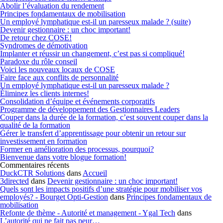
Abolir l’évaluation du rendement
Principes fondamentaux de mobilisation
Un employé lymphatique est-il un paresseux malade ? (suite)
Devenir gestionnaire : un choc important!
De retour chez COSE!
Syndromes de démotivation
Implanter et réussir un changement, c’est pas si compliqué!
Paradoxe du rôle conseil
Voici les nouveaux locaux de COSE
Faire face aux conflits de personnalité
Un employé lymphatique est-il un paresseux malade ?
Éliminez les clients internes!
Consolidation d’équipe et événements corporatifs
Programme de développement des Gestionnaires Leaders
Couper dans la durée de la formation, c’est souvent couper dans la
qualité de la formation
Gérer le transfert d’apprentissage pour obtenir un retour sur
investissement en formation
Former en amélioration des processus, pourquoi?
Bienvenue dans votre blogue formation!
Commentaires récents
DuckCTR Solutions
dans
Accueil
3directed
dans
Devenir gestionnaire : un choc important!
Quels sont les impacts positifs d’une stratégie pour mobiliser vos
employés? - Bourget Opti-Gestion
dans
Principes fondamentaux de
mobilisation
Refonte de thème - Autorité et management - Ygal Tech
dans
L’autorité qui ne fait pas peur…