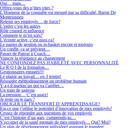
Oui… mais…
Offrez-vous des p’tites vites ?
L’Honneur de la conquête est mesuré par sa difficulté. Baron De
Montesquieu
Retenir ses employés… de force?
L’enfer c’est les autres
Rôle conseil et influence
Comment je m’en sors?
L’écoute active, c’est quoi ça?
Le panier de gestion ou in-basket encore et toujours
Un conflit, ça se prévient…
Passer de Patron à Coach…
Vaincre la résistance au changement
NE CONFONDEZ PAS HABILETÉ AVEC PERSONNALITÉ
Le R O I de la formation…
Gestionnaires enragés!!!
Le plaisir au travail… en 3 temps!
Résoudre méthodiquement un problème humain
Y a-t-il quelqu’un qui va l’arrêter…
Un train de sagesse
La pression… C’est assez!
Je reste ou je pars ?
OBLIGER LE TRANSFERT D’APPRENTISSAGE?
Est-ce que j’utilise le potentiel d’innovation de mes employés?
Cessez de répondre aux questions de vos employés
C’est l’histoire d’un gars, comprends-tu…
S’occuper de la santé mentale de mes employés… Qui? Moi?
Un plan de développement individuel assurant le transfert