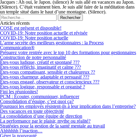
Jacques : Ah oui, le Japon. (silence) Je suis allé en vacances au Japon.
(Silence). C’était vraiment bien. Je suis allé faire de la méditation dans
un temple situé dans le haut d’une montagne. (Silence).
Articles récents
COSE est présent et disponible!
COVID-19: Notre position actuelle et révisée
COVID-19: Notre position actuelle
L’arme secrète des meilleurs gestionnaires : la Process
Communication®
Préparez votre rentrée avec le top 10 des formations pour gestionnaires
Construction de notre personnalité
Êtes-vous ludique, créatif et spontané ???
Êtes-vous réfléchi, imaginatif et calme ???
Êtes-vous compatissant, sensible et chaleureux ??
Êtes-vous charmeur, adaptable et persuasif ???
Êtes-vous engagé, observateur et consciencieux ???
Êtes-vous logique, responsable et organisé ?
Fini les réunionites!
PCM : Écouter, communiquer, influencer
Consolidation d’équipe, c’est quoi ça?
Pourquoi les employés résistent-ils à leur implication dans l’entreprise?
Des vacances en toute objectivité
La consolidation d’une équipe de direction
La performance par le plaisir, mythe ou réalité?
Stratégies pour la gestion de la santé mentale au travail
Ahhhhhh l’inaction…
Gérer la nouveauté