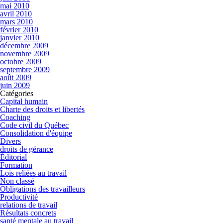
mai 2010
avril 2010
mars 2010
février 2010
janvier 2010
décembre 2009
novembre 2009
octobre 2009
septembre 2009
août 2009
juin 2009
Catégories
Capital humain
Charte des droits et libertés
Coaching
Code civil du Québec
Consolidation d'équipe
Divers
droits de gérance
Éditorial
Formation
Lois reliées au travail
Non classé
Obligations des travailleurs
Productivité
relations de travail
Résultats concrets
santé mentale au travail