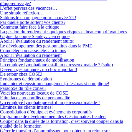
d’apprentissage?
L’effet pervers des vacances…
Une simple réflexion…
Sablons le champagne pour la cuvée 55 !
Par quelle porte sortent vos clients?
Comment faire face à la critique
La gestion du rendement : quelques risques et beaucoup d’avantages
Gagner la coupe Stanley… en équipe
Abolir l’évaluation du rendement (suite)
Le développement des gestionnaires dans la PME
Compléter son casse-tête… à temps
Abolir l’évaluation du rendement
Principes fondamentaux de mobilisation
Un employé lymphatique est-il un paresseux malade ? (suite)
Devenir gestionnaire : un choc important!
De retour chez COSE!
Syndromes de démotivation
Implanter et réussir un changement, c’est pas si compliqué!
Paradoxe du rôle conseil
Voici les nouveaux locaux de COSE
Faire face aux conflits de personnalité
Un employé lymphatique est-il un paresseux malade ?
Éliminez les clients internes!
Consolidation d’équipe et événements corporatifs
Programme de développement des Gestionnaires Leaders
Couper dans la durée de la formation, c’est souvent couper dans la
qualité de la formation
Gérer le transfert d’apprentissage pour obtenir un retour sur