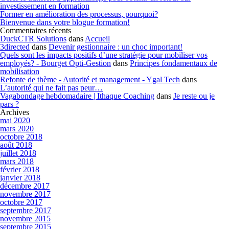
investissement en formation
Former en amélioration des processus, pourquoi?
Bienvenue dans votre blogue formation!
Commentaires récents
DuckCTR Solutions
dans
Accueil
3directed
dans
Devenir gestionnaire : un choc important!
Quels sont les impacts positifs d’une stratégie pour mobiliser vos
employés? - Bourget Opti-Gestion
dans
Principes fondamentaux de
mobilisation
Refonte de thème - Autorité et management - Ygal Tech
dans
L’autorité qui ne fait pas peur…
Vagabondage hebdomadaire | Ithaque Coaching
dans
Je reste ou je
pars ?
Archives
mai 2020
mars 2020
octobre 2018
août 2018
juillet 2018
mars 2018
février 2018
janvier 2018
décembre 2017
novembre 2017
octobre 2017
septembre 2017
novembre 2015
septembre 2015