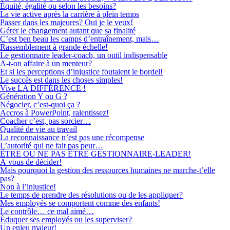
Équité, égalité ou selon les besoins?
La vie active après la carrière à plein temps
Passer dans les majeures? Oui je le veux!
Gérer le changement autant que sa finalité
C’est ben beau les camps d’entraînement, mais…
Rassemblement à grande échelle!
Le gestionnaire leader-coach, un outil indispensable
A-t-on affaire à un menteur?
Et si les perceptions d’injustice foutaient le bordel!
Le succès est dans les choses simples!
Vive LA DIFFÉRENCE !
Génération Y ou G ?
Négocier, c’est-quoi ça ?
Accros à PowerPoint, ralentissez!
Coacher c’est, pas sorcier…
Qualité de vie au travail
La reconnaissance n’est pas une récompense
L’autorité qui ne fait pas peur…
ÊTRE OU NE PAS ÊTRE GESTIONNAIRE-LEADER!
À vous de décider!
Mais pourquoi la gestion des ressources humaines ne marche-t’elle
pas?
Non à l’injustice!
Le temps de prendre des résolutions ou de les appliquer?
Mes employés se comportent comme des enfants!
Le contrôle… ce mal aimé…
Éduquer ses employés ou les superviser?
Un enjeu majeur!