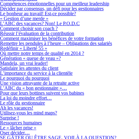
Compétences émotionnelles pour un meilleur leadership
Décider par consensus, un défi pour les gestionnaires
Le bonheur au travail! Est-ce possible?
« Gestion d’une merde »
L’ABC des vacances? Non! Le P.O.D.C
Comment choisir son coach ?
Réussir l’évaluation de la contribution
Comment maximiser les bénéfices de votre formation
Remettre les pendules à l’heure – Obligations des salariés
Redéfinir « Liberté 55 »
Où mettre notre temps de qualité en 2014 ?
Génération « queue de veau »?
Mandela, un vrai leader!
Satisfaire les attentes du client
L’importance du service à la clientèle
Le pourquoi du pourquoi
Une vision attrayante de la retraite active
L’ABC du « bon gestionnaire »…
Pour que leurs bottines suivent vos babines
La loi du moindre effort…
Le rôle du gestionnaire
Ah les vacances!
Utilisez-vous les mind maps?
Surprise !
Ressources humaines
Le « lâcher prise »
Oser décider…
SE GÂTER OU ÊTRE SAGE, VOILÀ LA QUESTION?