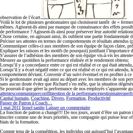
observation de l’écart.
Voilà le lot de plusieurs gestionnaires qui choisissent tantôt de « fermer
mêmes. Agissent-ils ainsi par manque de connaissance des effets possible
de performance ? Agissent-ils ainsi pour préserver leur autorité relation
Chose certaine, en agissant ainsi, ils oublient une partie fondamentale d
Préciser ses attentes en termes de comportements et résultats attendus 
Communiquer celles-ci aux membres de son équipe de façon claire, préc
Expliquer les raisons et les motifs (le pourquoi) justifiant l’importance d
S’assurer de l’adhésion des membres de son équipe vis-à-vis les atten
Mesurer au quotidien la performance réalisée et le rendement obtenu;
Lorsqu’il y a concordance entre ce qui est réalisé et ce qui était atten
Lorsqu’il y a écart négatif entre ce qui est réalisé et ce qui est attendu
comportement déviant. Convenir d’un suivi éventuel et en profiter à ce 
Si le gestionnaire avait agi ainsi au départ avec les membres de son pers
sans aucun doute éviter que Richard s’en mêle, que la situation dégénère
Se pourrait-il que gérer la performance de nos employés s’apparente gr
attentes
communiquer
conflit
gestion de la performance
gestionnaires
perf
Capital humain
,
Coaching
,
Divers
,
Formation
,
Productivité
Passer de Patron à Coach…
1 mai 2011
lionel santin
Laisser un commentaire
La fonction de patron a changé!!! De nos jours, avant d’être un patron
inscrire comme une de leurs priorités, une compagnie qui puisse leur off
biais de la formation.
Compte tenu de la compétition, les individus ont aujourd’hui l’avantage de