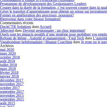
Programme de développement des Gestionnaires Leaders
Couper dans la durée de la formation, c’est souvent couper dans la qual
Gérer le transfert d’apprentissage pour obtenir un retour sur investisse
Former en amélioration des processus, pourquoi?
Bienvenue dans votre blogue formation!
Commentaires récents
DuckCTR Solutions
dans
Accueil
3directed
dans
Devenir gestionnaire : un choc important!
Quels sont les impacts positifs d’une stratégie pour mobiliser vos emp
Refonte de thème - Autorité et management - Ygal Tech
dans
L’autorit
Vagabondage hebdomadaire | Ithaque Coaching
dans
Je reste ou je par
Archives
mai 2020
mars 2020
octobre 2018
août 2018
juillet 2018
mars 2018
février 2018
janvier 2018
décembre 2017
novembre 2017
octobre 2017
septembre 2017
novembre 2015
septembre 2015
août 2015
juin 2015