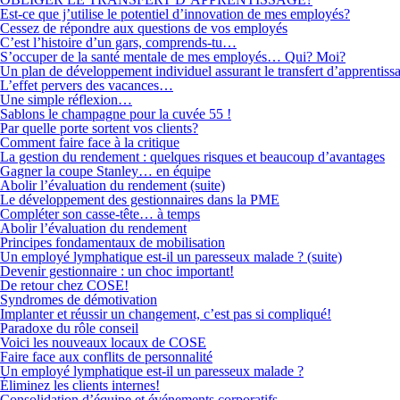
Est-ce que j’utilise le potentiel d’innovation de mes employés?
Cessez de répondre aux questions de vos employés
C’est l’histoire d’un gars, comprends-tu…
S’occuper de la santé mentale de mes employés… Qui? Moi?
Un plan de développement individuel assurant le transfert d’apprentiss
L’effet pervers des vacances…
Une simple réflexion…
Sablons le champagne pour la cuvée 55 !
Par quelle porte sortent vos clients?
Comment faire face à la critique
La gestion du rendement : quelques risques et beaucoup d’avantages
Gagner la coupe Stanley… en équipe
Abolir l’évaluation du rendement (suite)
Le développement des gestionnaires dans la PME
Compléter son casse-tête… à temps
Abolir l’évaluation du rendement
Principes fondamentaux de mobilisation
Un employé lymphatique est-il un paresseux malade ? (suite)
Devenir gestionnaire : un choc important!
De retour chez COSE!
Syndromes de démotivation
Implanter et réussir un changement, c’est pas si compliqué!
Paradoxe du rôle conseil
Voici les nouveaux locaux de COSE
Faire face aux conflits de personnalité
Un employé lymphatique est-il un paresseux malade ?
Éliminez les clients internes!
Consolidation d’équipe et événements corporatifs