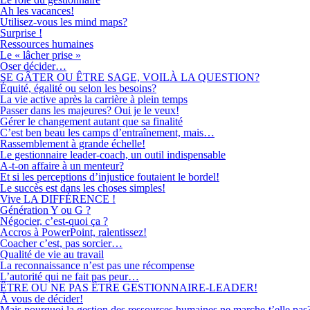
Ah les vacances!
Utilisez-vous les mind maps?
Surprise !
Ressources humaines
Le « lâcher prise »
Oser décider…
SE GÂTER OU ÊTRE SAGE, VOILÀ LA QUESTION?
Équité, égalité ou selon les besoins?
La vie active après la carrière à plein temps
Passer dans les majeures? Oui je le veux!
Gérer le changement autant que sa finalité
C’est ben beau les camps d’entraînement, mais…
Rassemblement à grande échelle!
Le gestionnaire leader-coach, un outil indispensable
A-t-on affaire à un menteur?
Et si les perceptions d’injustice foutaient le bordel!
Le succès est dans les choses simples!
Vive LA DIFFÉRENCE !
Génération Y ou G ?
Négocier, c’est-quoi ça ?
Accros à PowerPoint, ralentissez!
Coacher c’est, pas sorcier…
Qualité de vie au travail
La reconnaissance n’est pas une récompense
L’autorité qui ne fait pas peur…
ÊTRE OU NE PAS ÊTRE GESTIONNAIRE-LEADER!
À vous de décider!
Mais pourquoi la gestion des ressources humaines ne marche-t’elle pas