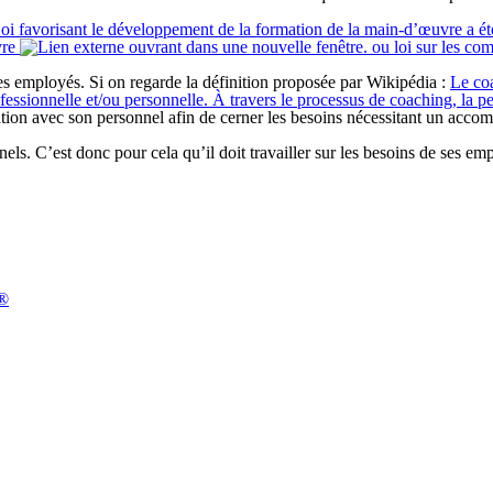
oi favorisant le développement de la formation de la main-d’œuvre a été
vre
ou loi sur les com
 ses employés. Si on regarde la définition proposée par Wikipédia :
Le
co
rofessionnelle et/ou personnelle. À travers le processus de coaching, la
elation avec son personnel afin de cerner les besoins nécessitant un ac
ls. C’est donc pour cela qu’il doit travailler sur les besoins de ses empl
n®