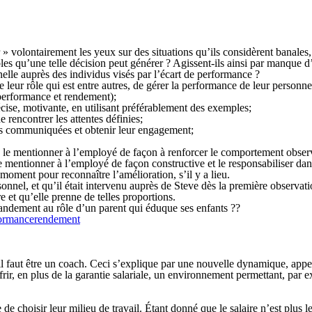
 » volontairement les yeux sur des situations qu’ils considèrent banales, 
s qu’une telle décision peut générer ? Agissent-ils ainsi par manque d’h
nelle auprès des individus visés par l’écart de performance ?
e leur rôle qui est entre autres, de gérer la performance de leur personne
(performance et rendement);
ise, motivante, en utilisant préférablement des exemples;
e rencontrer les attentes définies;
tes communiquées et obtenir leur engagement;
du, le mentionner à l’employé de façon à renforcer le comportement obser
, le mentionner à l’employé de façon constructive et le responsabiliser dan
moment pour reconnaître l’amélioration, s’il y a lieu.
onnel, et qu’il était intervenu auprès de Steve dès la première observati
 et qu’elle prenne de telles proportions.
andement au rôle d’un parent qui éduque ses enfants ??
ormance
rendement
 il faut être un coach. Ceci s’explique par une nouvelle dynamique, app
rir, en plus de la garantie salariale, un environnement permettant, par 
 choisir leur milieu de travail. Étant donné que le salaire n’est plus le 