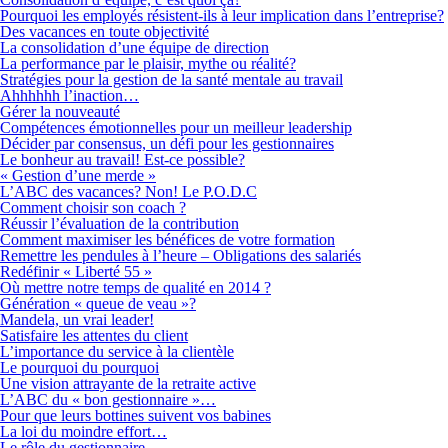
Pourquoi les employés résistent-ils à leur implication dans l’entreprise?
Des vacances en toute objectivité
La consolidation d’une équipe de direction
La performance par le plaisir, mythe ou réalité?
Stratégies pour la gestion de la santé mentale au travail
Ahhhhhh l’inaction…
Gérer la nouveauté
Compétences émotionnelles pour un meilleur leadership
Décider par consensus, un défi pour les gestionnaires
Le bonheur au travail! Est-ce possible?
« Gestion d’une merde »
L’ABC des vacances? Non! Le P.O.D.C
Comment choisir son coach ?
Réussir l’évaluation de la contribution
Comment maximiser les bénéfices de votre formation
Remettre les pendules à l’heure – Obligations des salariés
Redéfinir « Liberté 55 »
Où mettre notre temps de qualité en 2014 ?
Génération « queue de veau »?
Mandela, un vrai leader!
Satisfaire les attentes du client
L’importance du service à la clientèle
Le pourquoi du pourquoi
Une vision attrayante de la retraite active
L’ABC du « bon gestionnaire »…
Pour que leurs bottines suivent vos babines
La loi du moindre effort…
Le rôle du gestionnaire