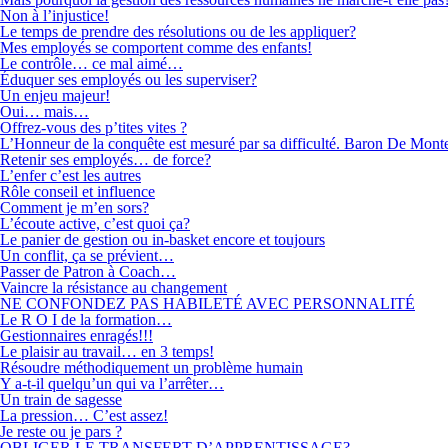
Non à l’injustice!
Le temps de prendre des résolutions ou de les appliquer?
Mes employés se comportent comme des enfants!
Le contrôle… ce mal aimé…
Éduquer ses employés ou les superviser?
Un enjeu majeur!
Oui… mais…
Offrez-vous des p’tites vites ?
L’Honneur de la conquête est mesuré par sa difficulté. Baron De Mont
Retenir ses employés… de force?
L’enfer c’est les autres
Rôle conseil et influence
Comment je m’en sors?
L’écoute active, c’est quoi ça?
Le panier de gestion ou in-basket encore et toujours
Un conflit, ça se prévient…
Passer de Patron à Coach…
Vaincre la résistance au changement
NE CONFONDEZ PAS HABILETÉ AVEC PERSONNALITÉ
Le R O I de la formation…
Gestionnaires enragés!!!
Le plaisir au travail… en 3 temps!
Résoudre méthodiquement un problème humain
Y a-t-il quelqu’un qui va l’arrêter…
Un train de sagesse
La pression… C’est assez!
Je reste ou je pars ?
OBLIGER LE TRANSFERT D’APPRENTISSAGE?