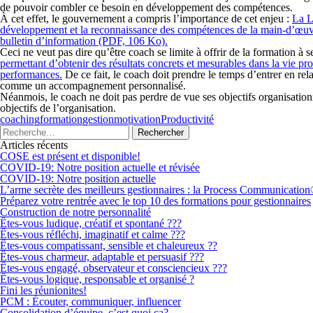
de pouvoir combler ce besoin en développement des compétences.
À cet effet, le gouvernement a compris l’importance de cet enjeu :
La L
développement et la reconnaissance des compétences de la main-d’œu
bulletin d’information (PDF, 106 Ko).
Ceci ne veut pas dire qu’être coach se limite à offrir de la formation à
permettant d’obtenir des résultats concrets et mesurables dans la vie p
performances.
De ce fait, le coach doit prendre le temps d’entrer en r
comme un accompagnement personnalisé.
Néanmois, le coach ne doit pas perdre de vue ses objectifs organisationne
objectifs de l’organisation.
coaching
formation
gestion
motivation
Productivité
Articles récents
COSE est présent et disponible!
COVID-19: Notre position actuelle et révisée
COVID-19: Notre position actuelle
L’arme secrète des meilleurs gestionnaires : la Process Communicatio
Préparez votre rentrée avec le top 10 des formations pour gestionnaires
Construction de notre personnalité
Êtes-vous ludique, créatif et spontané ???
Êtes-vous réfléchi, imaginatif et calme ???
Êtes-vous compatissant, sensible et chaleureux ??
Êtes-vous charmeur, adaptable et persuasif ???
Êtes-vous engagé, observateur et consciencieux ???
Êtes-vous logique, responsable et organisé ?
Fini les réunionites!
PCM : Écouter, communiquer, influencer
Consolidation d’équipe, c’est quoi ça?