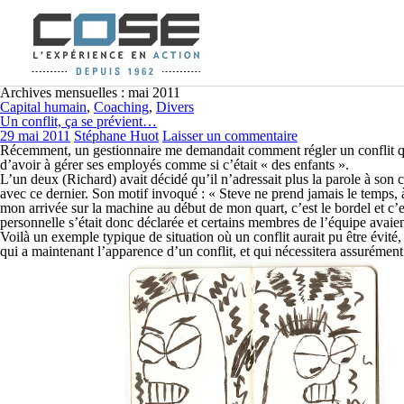
Archives mensuelles : mai 2011
Capital humain
,
Coaching
,
Divers
Un conflit, ça se prévient…
29 mai 2011
Stéphane Huot
Laisser un commentaire
Récemment, un gestionnaire me demandait comment régler un conflit qui e
d’avoir à gérer ses employés comme si c’était « des enfants ».
L’un deux (
Richard
) avait décidé qu’il n’adressait plus la parole à son 
avec ce dernier. Son motif invoqué : « Steve ne prend jamais le temps, à 
mon arrivée sur la machine au début de mon quart, c’est le bordel et c’e
personnelle s’était donc déclarée et certains membres de l’équipe avai
Voilà un exemple typique de situation où un conflit aurait pu être évité
qui a maintenant l’apparence d’un conflit, et qui nécessitera assurément 