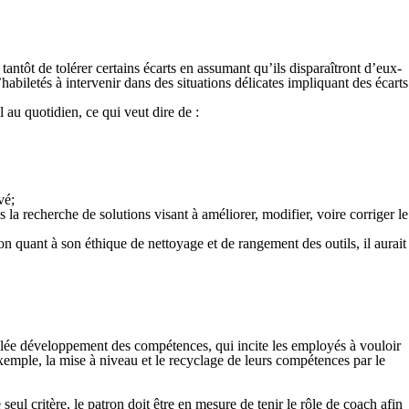
tantôt de tolérer certains écarts en assumant qu’ils disparaîtront d’eux-
abiletés à intervenir dans des situations délicates impliquant des écarts
l au quotidien, ce qui veut dire de :
vé;
s la recherche de solutions visant à améliorer, modifier, voire corriger le
on quant à son éthique de nettoyage et de rangement des outils, il aurait
elée
développement des compétences,
qui incite les employés à vouloir
exemple, la mise à niveau et le recyclage de leurs compétences par le
seul critère, le patron doit être en mesure de tenir le rôle de coach afin