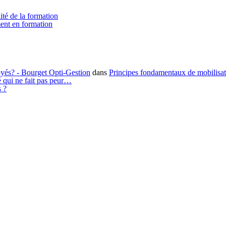
ité de la formation
ment en formation
loyés? - Bourget Opti-Gestion
dans
Principes fondamentaux de mobilisa
é qui ne fait pas peur…
s ?