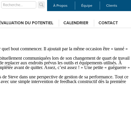
À Propos
Équipe
Clients
ÉVALUATION DU POTENTIEL
CALENDRIER
CONTACT
r quel bout commencer. Il ajoutait par la même occasion être « tanné »
s habituellement communiquées lors de son changement de quart de travail
de replacer aux endroits prévus les outils et équipements utilisés. À
plétée avant de quitter. Assez, c’est assez ! » Une petite « guéguerre »
rès de Steve dans une perspective de gestion de sa performance. Tout ce
nt avec une simple intervention de feedback constructif dès la première