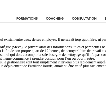
FORMATIONS
COACHING
CONSULTATION
xistait entre deux de ses employés. Il ne savait trop quoi faire, ni pa
collègue (
Steve
), le privant ainsi des informations utiles et pertinente
la fin de son propre quart de 12 heures, de nettoyer l’aire de travail et 
st moi qui dois accomplir la sale besogne de nettoyage qu’il n’a pas com
ent même commencé à prendre position pour l’un ou pour l’autre.
, si le gestionnaire était tout simplement intervenu plus rapidement aup
le déploiement de l’artillerie lourde, aurait pu être traité plus facileme