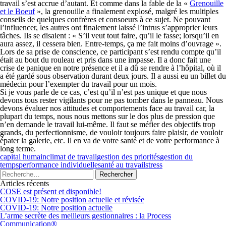
travail s’est accrue d’autant. Et comme dans la fable de la «
Grenouille
et le Boeuf
», la grenouille a finalement explosé, malgré les multiples
conseils de quelques confrères et consoeurs à ce sujet. Ne pouvant
l’influencer, les autres ont finalement laissé l’intrus s’approprier leurs
tâches. Ils se disaient : « S’il veut tout faire, qu’il le fasse; lorsqu’il en
aura assez, il cessera bien. Entre-temps, ça me fait moins d’ouvrage ».
Lors de sa prise de conscience, ce participant s’est rendu compte qu’il
était au bout du rouleau et pris dans une impasse. Il a donc fait une
crise de panique en notre présence et il a dû se rendre à l’hôpital, où il
a été gardé sous observation durant deux jours. Il a aussi eu un billet du
médecin pour l’exempter du travail pour un mois.
Si je vous parle de ce cas, c’est qu’il n’est pas unique et que nous
devons tous rester vigilants pour ne pas tomber dans le panneau. Nous
devons évaluer nos attitudes et comportements face au travail car, la
plupart du temps, nous nous mettons sur le dos plus de pression que
n’en demande le travail lui-même. Il faut se méfier des objectifs trop
grands, du perfectionnisme, de vouloir toujours faire plaisir, de vouloir
épater la galerie, etc. Il en va de votre santé et de votre performance à
long terme.
capital humain
climat de travail
gestion des priorités
gestion du
temps
performance individuelle
santé au travail
stress
Articles récents
COSE est présent et disponible!
COVID-19: Notre position actuelle et révisée
COVID-19: Notre position actuelle
L’arme secrète des meilleurs gestionnaires : la Process
Communication®