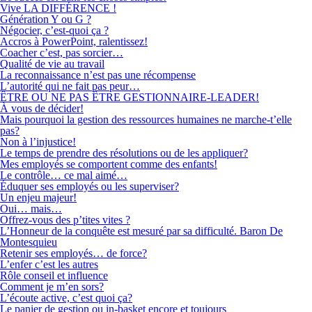
Vive LA DIFFÉRENCE !
Génération Y ou G ?
Négocier, c’est-quoi ça ?
Accros à PowerPoint, ralentissez!
Coacher c’est, pas sorcier…
Qualité de vie au travail
La reconnaissance n’est pas une récompense
L’autorité qui ne fait pas peur…
ÊTRE OU NE PAS ÊTRE GESTIONNAIRE-LEADER!
À vous de décider!
Mais pourquoi la gestion des ressources humaines ne marche-t’elle
pas?
Non à l’injustice!
Le temps de prendre des résolutions ou de les appliquer?
Mes employés se comportent comme des enfants!
Le contrôle… ce mal aimé…
Éduquer ses employés ou les superviser?
Un enjeu majeur!
Oui… mais…
Offrez-vous des p’tites vites ?
L’Honneur de la conquête est mesuré par sa difficulté. Baron De
Montesquieu
Retenir ses employés… de force?
L’enfer c’est les autres
Rôle conseil et influence
Comment je m’en sors?
L’écoute active, c’est quoi ça?
Le panier de gestion ou in-basket encore et toujours