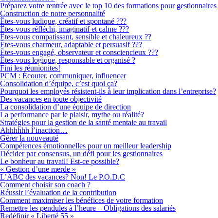
Préparez votre rentrée avec le top 10 des formations pour gestionnaires
Construction de notre personnalité
Êtes-vous ludique, créatif et spontané ???
Êtes-vous réfléchi, imaginatif et calme ???
Êtes-vous compatissant, sensible et chaleureux ??
Êtes-vous charmeur, adaptable et persuasif ???
Êtes-vous engagé, observateur et consciencieux ???
Êtes-vous logique, responsable et organisé ?
Fini les réunionites!
PCM : Écouter, communiquer, influencer
Consolidation d’équipe, c’est quoi ça?
Pourquoi les employés résistent-ils à leur implication dans l’entreprise?
Des vacances en toute objectivité
La consolidation d’une équipe de direction
La performance par le plaisir, mythe ou réalité?
Stratégies pour la gestion de la santé mentale au travail
Ahhhhhh l’inaction…
Gérer la nouveauté
Compétences émotionnelles pour un meilleur leadership
Décider par consensus, un défi pour les gestionnaires
Le bonheur au travail! Est-ce possible?
« Gestion d’une merde »
L’ABC des vacances? Non! Le P.O.D.C
Comment choisir son coach ?
Réussir l’évaluation de la contribution
Comment maximiser les bénéfices de votre formation
Remettre les pendules à l’heure – Obligations des salariés
Redéfinir « Liberté 55 »