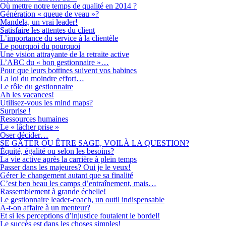
Où mettre notre temps de qualité en 2014 ?
Génération « queue de veau »?
Mandela, un vrai leader!
Satisfaire les attentes du client
L’importance du service à la clientèle
Le pourquoi du pourquoi
Une vision attrayante de la retraite active
L’ABC du « bon gestionnaire »…
Pour que leurs bottines suivent vos babines
La loi du moindre effort…
Le rôle du gestionnaire
Ah les vacances!
Utilisez-vous les mind maps?
Surprise !
Ressources humaines
Le « lâcher prise »
Oser décider…
SE GÂTER OU ÊTRE SAGE, VOILÀ LA QUESTION?
Équité, égalité ou selon les besoins?
La vie active après la carrière à plein temps
Passer dans les majeures? Oui je le veux!
Gérer le changement autant que sa finalité
C’est ben beau les camps d’entraînement, mais…
Rassemblement à grande échelle!
Le gestionnaire leader-coach, un outil indispensable
A-t-on affaire à un menteur?
Et si les perceptions d’injustice foutaient le bordel!
Le succès est dans les choses simples!