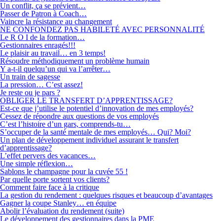
Un conflit, ça se prévient…
Passer de Patron à Coach…
Vaincre la résistance au changement
NE CONFONDEZ PAS HABILETÉ AVEC PERSONNALITÉ
Le R O I de la formation…
Gestionnaires enragés!!!
Le plaisir au travail… en 3 temps!
Résoudre méthodiquement un problème humain
Y a-t-il quelqu’un qui va l’arrêter…
Un train de sagesse
La pression… C’est assez!
Je reste ou je pars ?
OBLIGER LE TRANSFERT D’APPRENTISSAGE?
Est-ce que j’utilise le potentiel d’innovation de mes employés?
Cessez de répondre aux questions de vos employés
C’est l’histoire d’un gars, comprends-tu…
S’occuper de la santé mentale de mes employés… Qui? Moi?
Un plan de développement individuel assurant le transfert
d’apprentissage?
L’effet pervers des vacances…
Une simple réflexion…
Sablons le champagne pour la cuvée 55 !
Par quelle porte sortent vos clients?
Comment faire face à la critique
La gestion du rendement : quelques risques et beaucoup d’avantages
Gagner la coupe Stanley… en équipe
Abolir l’évaluation du rendement (suite)
Le développement des gestionnaires dans la PME