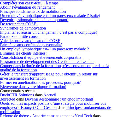
Compléter son casse-tête… à temps
Abolir l’évaluation du rendement
Principes fondamentaux de mobilisation
Un employé lymphatique est-il un paresseux malade ? (suite)
Devenir gestionnaire : un choc important!
De retour chez COSE!
Syndromes de démotivation
Implanter et réussir un changement, c’est pas si compliqué!
Paradoxe du rôle conseil
Voici les nouveaux locaux de COSE
Faire face aux conflits de personnalité
Un employé lymphatique est-il un paresseux malade ?
Éliminez les clients internes!
Consolidation d’équipe et événements corporatifs
Programme de développement des Gestionnaires Leaders
Couper dans la durée de la formation, c’est souvent couper dans la
qualité de la formation
Gérer le transfert d’apprentissage pour obtenir un retour sur
investissement en formation
Former en amélioration des processus, pourquoi?
Bienvenue dans votre blogue formation!
Commentaires récents
DuckCTR Solutions
dans
Accueil
3directed
dans
Devenir gestionnaire : un choc important!
Quels sont les impacts positifs d’une stratégie pour mobiliser vos
employés? - Bourget Opti-Gestion
dans
Principes fondamentaux de
mobilisation
Refonte de thème - Autorité et management - Ygal Tech
dans