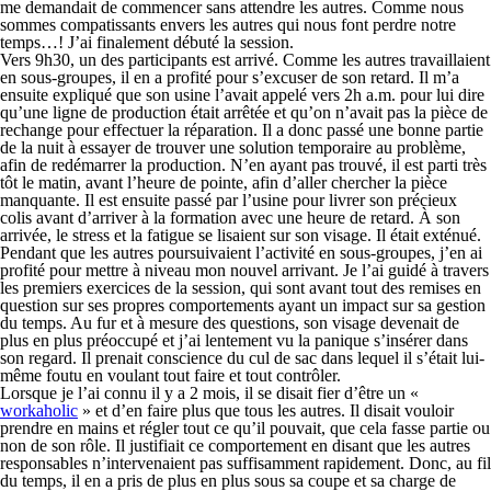
me demandait de commencer sans attendre les autres. Comme nous
sommes compatissants envers les autres qui nous font perdre notre
temps…! J’ai finalement débuté la session.
Vers 9h30, un des participants est arrivé. Comme les autres travaillaient
en sous-groupes, il en a profité pour s’excuser de son retard. Il m’a
ensuite expliqué que son usine l’avait appelé vers 2h a.m. pour lui dire
qu’une ligne de production était arrêtée et qu’on n’avait pas la pièce de
rechange pour effectuer la réparation. Il a donc passé une bonne partie
de la nuit à essayer de trouver une solution temporaire au problème,
afin de redémarrer la production. N’en ayant pas trouvé, il est parti très
tôt le matin, avant l’heure de pointe, afin d’aller chercher la pièce
manquante. Il est ensuite passé par l’usine pour livrer son précieux
colis avant d’arriver à la formation avec une heure de retard. À son
arrivée, le stress et la fatigue se lisaient sur son visage. Il était exténué.
Pendant que les autres poursuivaient l’activité en sous-groupes, j’en ai
profité pour mettre à niveau mon nouvel arrivant. Je l’ai guidé à travers
les premiers exercices de la session, qui sont avant tout des remises en
question sur ses propres comportements ayant un impact sur sa gestion
du temps. Au fur et à mesure des questions, son visage devenait de
plus en plus préoccupé et j’ai lentement vu la panique s’insérer dans
son regard. Il prenait conscience du cul de sac dans lequel il s’était lui-
même foutu en voulant tout faire et tout contrôler.
Lorsque je l’ai connu il y a 2 mois, il se disait fier d’être un «
workaholic
» et d’en faire plus que tous les autres. Il disait vouloir
prendre en mains et régler tout ce qu’il pouvait, que cela fasse partie ou
non de son rôle. Il justifiait ce comportement en disant que les autres
responsables n’intervenaient pas suffisamment rapidement. Donc, au fil
du temps, il en a pris de plus en plus sous sa coupe et sa charge de