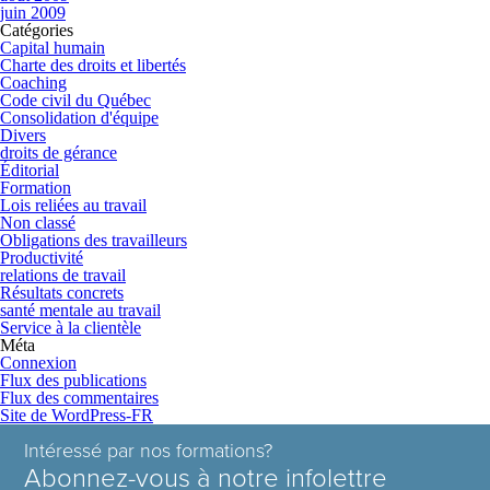
juin 2009
Catégories
Capital humain
Charte des droits et libertés
Coaching
Code civil du Québec
Consolidation d'équipe
Divers
droits de gérance
Éditorial
Formation
Lois reliées au travail
Non classé
Obligations des travailleurs
Productivité
relations de travail
Résultats concrets
santé mentale au travail
Service à la clientèle
Méta
Connexion
Flux des publications
Flux des commentaires
Site de WordPress-FR
Intéressé par nos formations?
Abonnez-vous à notre infolettre