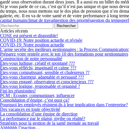
gardé sous observation durant deux jours. Il a aussi eu un billet du mé
Si je vous parle de ce cas, c’est qu’il n’est pas unique et que nous dev
du temps, nous nous mettons sur le dos plus de pression que n’en demande 
galerie, etc. Il en va de votre santé et de votre performance à long terme
capital humain
climat de travail
gestion des priorités
gestion du temps
per
Articles récents
COSE est présent et disponible!
COVID-19: Notre position actuelle et révisée
COVID-19: Notre position actuelle
L’arme secrète des meilleurs gestionnaires : la Process Communicatio
Préparez votre rentrée avec le top 10 des formations pour gestionnaires
Construction de notre personnalité
Êtes-vous ludique, créatif et spontané ???
Êtes-vous réfléchi, imaginatif et calme ???
Êtes-vous compatissant, sensible et chaleureux ??
Êtes-vous charmeur, adaptable et persuasif ???
Êtes-vous engagé, observateur et consciencieux ???
Êtes-vous logique, responsable et organisé ?
Fini les réunionites!
PCM : Écouter, communiquer, influencer
Consolidation d’équipe, c’est quoi ça?
Pourquoi les employés résistent-ils à leur implication dans l’entreprise?
Des vacances en toute objectivité
La consolidation d’une équipe de direction
La performance par le plaisir, mythe ou réalité?
Stratégies pour la gestion de la santé mentale au travail
Ahhhhhh l’inaction…