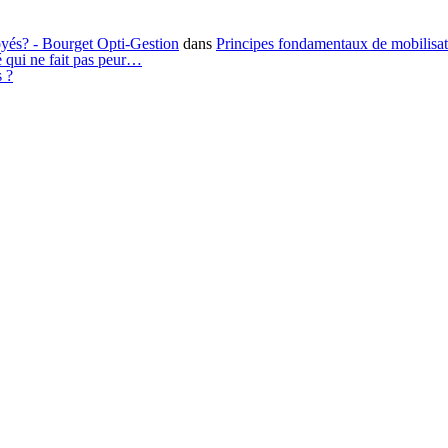
loyés? - Bourget Opti-Gestion
dans
Principes fondamentaux de mobilisa
é qui ne fait pas peur…
s ?