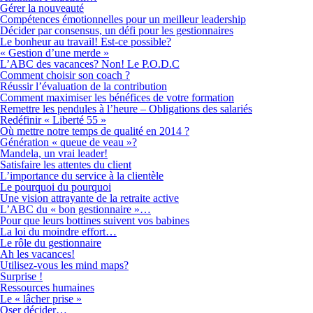
Gérer la nouveauté
Compétences émotionnelles pour un meilleur leadership
Décider par consensus, un défi pour les gestionnaires
Le bonheur au travail! Est-ce possible?
« Gestion d’une merde »
L’ABC des vacances? Non! Le P.O.D.C
Comment choisir son coach ?
Réussir l’évaluation de la contribution
Comment maximiser les bénéfices de votre formation
Remettre les pendules à l’heure – Obligations des salariés
Redéfinir « Liberté 55 »
Où mettre notre temps de qualité en 2014 ?
Génération « queue de veau »?
Mandela, un vrai leader!
Satisfaire les attentes du client
L’importance du service à la clientèle
Le pourquoi du pourquoi
Une vision attrayante de la retraite active
L’ABC du « bon gestionnaire »…
Pour que leurs bottines suivent vos babines
La loi du moindre effort…
Le rôle du gestionnaire
Ah les vacances!
Utilisez-vous les mind maps?
Surprise !
Ressources humaines
Le « lâcher prise »
Oser décider…