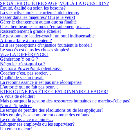
SE GÂTER OU ÊTRE SAGE, VOILÀ LA QUESTION?
Équité, égalité ou selon les besoins?
La vie active après la carrière à plein temps
Passer dans les majeures? Oui je le veux!
Gérer le changement autant que sa finalité
C’est ben beau les camps d’entraînement, mais…
Rassemblement à grande échelle!
Le gestionnaire leader-coach, un outil indispensable
A-t-on affaire à un menteur?
Et si les perceptions d’injustice foutaient le bordel!
Le succès est dans les choses simples!
Vive LA DIFFÉRENCE !
Génération Y ou G ?
Négocier, c’est-quoi ça ?
Accros à PowerPoint, ralentissez!
Coacher c’est, pas sorcier…
Qualité de vie au travail
La reconnaissance n’est pas une récompense
L’autorité qui ne fait pas peur…
ÊTRE OU NE PAS ÊTRE GESTIONNAIRE-LEADER!
À vous de décider!
Mais pourquoi la gestion des ressources humaines ne marche-t’elle pas
Non à l’injustice!
Le temps de prendre des résolutions ou de les appliquer?
Mes employés se comportent comme des enfants!
Le contrôle… ce mal aimé…
Éduquer ses employés ou les superviser?
Un enjeu majeur!