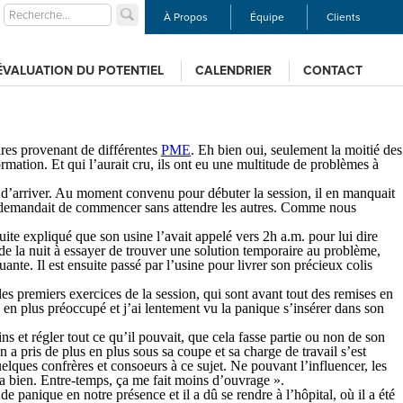
À Propos
Équipe
Clients
ÉVALUATION DU POTENTIEL
CALENDRIER
CONTACT
ires provenant de différentes
PME
. Eh bien oui, seulement la moitié des
ormation. Et qui l’aurait cru, ils ont eu une multitude de problèmes à
e d’arriver. Au moment convenu pour débuter la session, il en manquait
me demandait de commencer sans attendre les autres. Comme nous
uite expliqué que son usine l’avait appelé vers 2h a.m. pour lui dire
 de la nuit à essayer de trouver une solution temporaire au problème,
uante. Il est ensuite passé par l’usine pour livrer son précieux colis
les premiers exercices de la session, qui sont avant tout des remises en
en plus préoccupé et j’ai lentement vu la panique s’insérer dans son
ins et régler tout ce qu’il pouvait, que cela fasse partie ou non de son
 a pris de plus en plus sous sa coupe et sa charge de travail s’est
elques confrères et consoeurs à ce sujet. Ne pouvant l’influencer, les
ssera bien. Entre-temps, ça me fait moins d’ouvrage ».
de panique en notre présence et il a dû se rendre à l’hôpital, où il a été