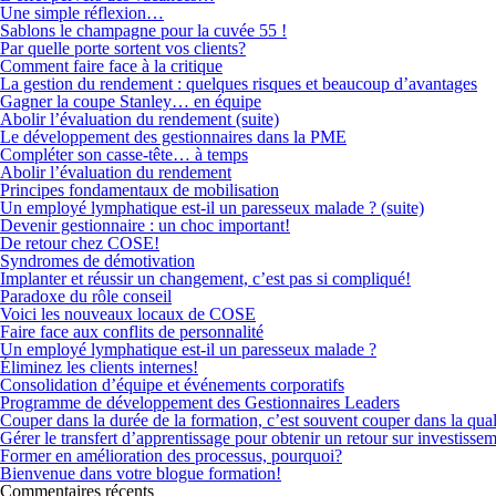
Une simple réflexion…
Sablons le champagne pour la cuvée 55 !
Par quelle porte sortent vos clients?
Comment faire face à la critique
La gestion du rendement : quelques risques et beaucoup d’avantages
Gagner la coupe Stanley… en équipe
Abolir l’évaluation du rendement (suite)
Le développement des gestionnaires dans la PME
Compléter son casse-tête… à temps
Abolir l’évaluation du rendement
Principes fondamentaux de mobilisation
Un employé lymphatique est-il un paresseux malade ? (suite)
Devenir gestionnaire : un choc important!
De retour chez COSE!
Syndromes de démotivation
Implanter et réussir un changement, c’est pas si compliqué!
Paradoxe du rôle conseil
Voici les nouveaux locaux de COSE
Faire face aux conflits de personnalité
Un employé lymphatique est-il un paresseux malade ?
Éliminez les clients internes!
Consolidation d’équipe et événements corporatifs
Programme de développement des Gestionnaires Leaders
Couper dans la durée de la formation, c’est souvent couper dans la qual
Gérer le transfert d’apprentissage pour obtenir un retour sur investisse
Former en amélioration des processus, pourquoi?
Bienvenue dans votre blogue formation!
Commentaires récents