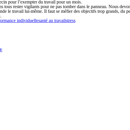
decin pour l’exempter du travail pour un mois.
ons tous rester vigilants pour ne pas tomber dans le panneau. Nous devons
le travail lui-même. Il faut se méfier des objectifs trop grands, du perf
.
formance individuelle
santé au travail
stress
n®