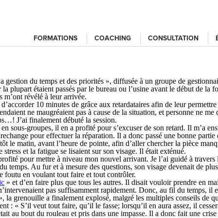
FORMATIONS
COACHING
CONSULTATION
a gestion du temps et des priorités », diffusée à un groupe de gestionna
 la plupart étaient passés par le bureau ou l’usine avant le début de la f
s m’ont révélé à leur arrivée.
 d’accorder 10 minutes de grâce aux retardataires afin de leur permettr
ttendaient ne maugréaient pas à cause de la situation, et personne ne 
s…! J’ai finalement débuté la session.
 en sous-groupes, il en a profité pour s’excuser de son retard. Il m’a ens
e rechange pour effectuer la réparation. Il a donc passé une bonne partie
 tôt le matin, avant l’heure de pointe, afin d’aller chercher la pièce manq
tress et la fatigue se lisaient sur son visage. Il était exténué.
profité pour mettre à niveau mon nouvel arrivant. Je l’ai guidé à travers 
u temps. Au fur et à mesure des questions, son visage devenait de plus 
 foutu en voulant tout faire et tout contrôler.
ic
» et d’en faire plus que tous les autres. Il disait vouloir prendre en ma
 n’intervenaient pas suffisamment rapidement. Donc, au fil du temps, il en
, la grenouille a finalement explosé, malgré les multiples conseils de qu
ient : « S’il veut tout faire, qu’il le fasse; lorsqu’il en aura assez, il ce
ait au bout du rouleau et pris dans une impasse. Il a donc fait une crise 