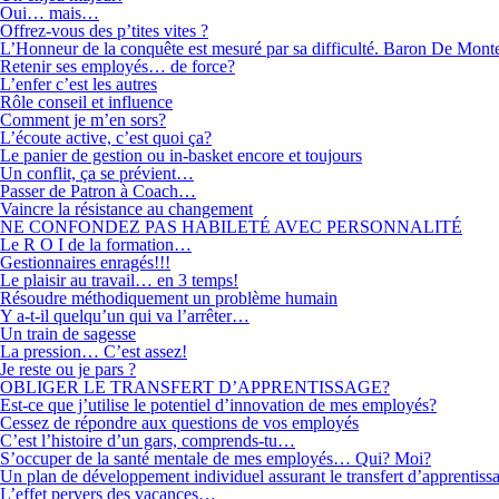
Oui… mais…
Offrez-vous des p’tites vites ?
L’Honneur de la conquête est mesuré par sa difficulté. Baron De Mont
Retenir ses employés… de force?
L’enfer c’est les autres
Rôle conseil et influence
Comment je m’en sors?
L’écoute active, c’est quoi ça?
Le panier de gestion ou in-basket encore et toujours
Un conflit, ça se prévient…
Passer de Patron à Coach…
Vaincre la résistance au changement
NE CONFONDEZ PAS HABILETÉ AVEC PERSONNALITÉ
Le R O I de la formation…
Gestionnaires enragés!!!
Le plaisir au travail… en 3 temps!
Résoudre méthodiquement un problème humain
Y a-t-il quelqu’un qui va l’arrêter…
Un train de sagesse
La pression… C’est assez!
Je reste ou je pars ?
OBLIGER LE TRANSFERT D’APPRENTISSAGE?
Est-ce que j’utilise le potentiel d’innovation de mes employés?
Cessez de répondre aux questions de vos employés
C’est l’histoire d’un gars, comprends-tu…
S’occuper de la santé mentale de mes employés… Qui? Moi?
Un plan de développement individuel assurant le transfert d’apprentiss
L’effet pervers des vacances…