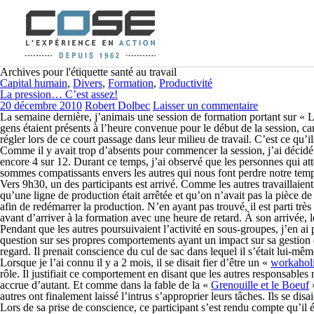
Archives pour l'étiquette santé au travail
Capital humain
,
Divers
,
Formation
,
Productivité
La pression… C’est assez!
20 décembre 2010
Robert Dolbec
Laisser un commentaire
La semaine dernière, j’animais une session de formation portant sur « L
gens étaient présents à l’heure convenue pour le début de la session, car
régler lors de ce court passage dans leur milieu de travail. C’est ce qu’il
Comme il y avait trop d’absents pour commencer la session, j’ai décidé
encore 4 sur 12. Durant ce temps, j’ai observé que les personnes qui a
sommes compatissants envers les autres qui nous font perdre notre temp
Vers 9h30, un des participants est arrivé. Comme les autres travaillaient
qu’une ligne de production était arrêtée et qu’on n’avait pas la pièce d
afin de redémarrer la production. N’en ayant pas trouvé, il est parti très
avant d’arriver à la formation avec une heure de retard. À son arrivée, le s
Pendant que les autres poursuivaient l’activité en sous-groupes, j’en ai 
question sur ses propres comportements ayant un impact sur sa gestion d
regard. Il prenait conscience du cul de sac dans lequel il s’était lui-même
Lorsque je l’ai connu il y a 2 mois, il se disait fier d’être un «
workahol
rôle. Il justifiait ce comportement en disant que les autres responsables
accrue d’autant. Et comme dans la fable de la «
Grenouille et le Boeuf
»
autres ont finalement laissé l’intrus s’approprier leurs tâches. Ils se disa
Lors de sa prise de conscience, ce participant s’est rendu compte qu’il ét