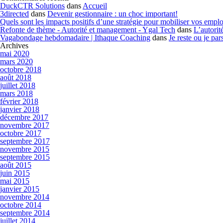
DuckCTR Solutions
dans
Accueil
3directed
dans
Devenir gestionnaire : un choc important!
Quels sont les impacts positifs d’une stratégie pour mobiliser vos emp
Refonte de thème - Autorité et management - Ygal Tech
dans
L’autorit
Vagabondage hebdomadaire | Ithaque Coaching
dans
Je reste ou je par
Archives
mai 2020
mars 2020
octobre 2018
août 2018
juillet 2018
mars 2018
février 2018
janvier 2018
décembre 2017
novembre 2017
octobre 2017
septembre 2017
novembre 2015
septembre 2015
août 2015
juin 2015
mai 2015
janvier 2015
novembre 2014
octobre 2014
septembre 2014
juillet 2014