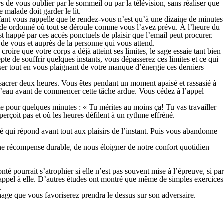
de vous oublier par le sommeil ou par la télévision, sans réaliser que
 malade doit garder le lit.
fant vous rappelle que le rendez-vous n’est qu’à une dizaine de minutes
un monde ordonné où tout se déroule comme vous l’avez prévu. À l’heure du
t happé par ces accès ponctuels de plaisir que l’email peut procurer.
 de vous et auprès de la personne qui vous attend.
roire que votre corps a déjà atteint ses limites, le sage essaie tant bien
te de souffrir quelques instants, vous dépasserez ces limites et ce qui
er tout en vous plaignant de votre manque d’énergie ces derniers
sacrer deux heures. Vous êtes pendant un moment apaisé et rassasié à
e d’eau avant de commencer cette tâche ardue. Vous cédez à l’appel
te pour quelques minutes : « Tu mérites au moins ça! Tu vas travailler
erçoit pas et où les heures défilent à un rythme effréné.
usé qui répond avant tout aux plaisirs de l’instant. Puis vous abandonne
’une récompense durable, de nous éloigner de notre confort quotidien
é pourrait s’atrophier si elle n’est pas souvent mise à l’épreuve, si par
 appel à elle. D’autres études ont montré que même de simples exercices
.
nage
que vous favoriserez prendra le
dessus
sur son
adversaire
.