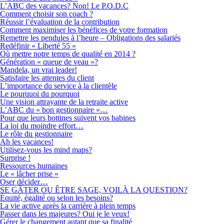
L’ABC des vacances? Non! Le P.O.D.C
Comment choisir son coach ?
Réussir l’évaluation de la contribution
Comment maximiser les bénéfices de votre formation
Remettre les pendules à l’heure – Obligations des salariés
Redéfinir « Liberté 55 »
Où mettre notre temps de qualité en 2014 ?
Génération « queue de veau »?
Mandela, un vrai leader!
Satisfaire les attentes du client
L’importance du service à la clientèle
Le pourquoi du pourquoi
Une vision attrayante de la retraite active
L’ABC du « bon gestionnaire »…
Pour que leurs bottines suivent vos babines
La loi du moindre effort…
Le rôle du gestionnaire
Ah les vacances!
Utilisez-vous les mind maps?
Surprise !
Ressources humaines
Le « lâcher prise »
Oser décider…
SE GÂTER OU ÊTRE SAGE, VOILÀ LA QUESTION?
Équité, égalité ou selon les besoins?
La vie active après la carrière à plein temps
Passer dans les majeures? Oui je le veux!
Gérer le changement autant que sa finalité