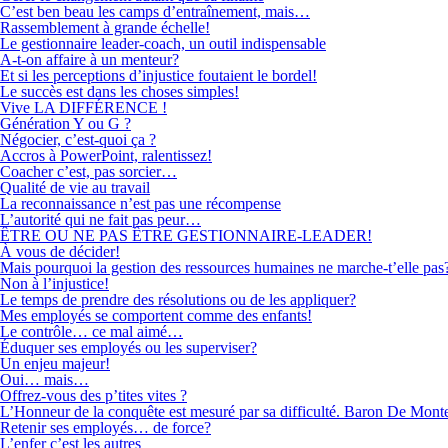
C’est ben beau les camps d’entraînement, mais…
Rassemblement à grande échelle!
Le gestionnaire leader-coach, un outil indispensable
A-t-on affaire à un menteur?
Et si les perceptions d’injustice foutaient le bordel!
Le succès est dans les choses simples!
Vive LA DIFFÉRENCE !
Génération Y ou G ?
Négocier, c’est-quoi ça ?
Accros à PowerPoint, ralentissez!
Coacher c’est, pas sorcier…
Qualité de vie au travail
La reconnaissance n’est pas une récompense
L’autorité qui ne fait pas peur…
ÊTRE OU NE PAS ÊTRE GESTIONNAIRE-LEADER!
À vous de décider!
Mais pourquoi la gestion des ressources humaines ne marche-t’elle pas
Non à l’injustice!
Le temps de prendre des résolutions ou de les appliquer?
Mes employés se comportent comme des enfants!
Le contrôle… ce mal aimé…
Éduquer ses employés ou les superviser?
Un enjeu majeur!
Oui… mais…
Offrez-vous des p’tites vites ?
L’Honneur de la conquête est mesuré par sa difficulté. Baron De Mont
Retenir ses employés… de force?
L’enfer c’est les autres