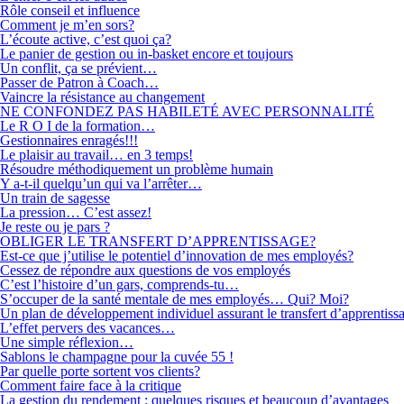
Rôle conseil et influence
Comment je m’en sors?
L’écoute active, c’est quoi ça?
Le panier de gestion ou in-basket encore et toujours
Un conflit, ça se prévient…
Passer de Patron à Coach…
Vaincre la résistance au changement
NE CONFONDEZ PAS HABILETÉ AVEC PERSONNALITÉ
Le R O I de la formation…
Gestionnaires enragés!!!
Le plaisir au travail… en 3 temps!
Résoudre méthodiquement un problème humain
Y a-t-il quelqu’un qui va l’arrêter…
Un train de sagesse
La pression… C’est assez!
Je reste ou je pars ?
OBLIGER LE TRANSFERT D’APPRENTISSAGE?
Est-ce que j’utilise le potentiel d’innovation de mes employés?
Cessez de répondre aux questions de vos employés
C’est l’histoire d’un gars, comprends-tu…
S’occuper de la santé mentale de mes employés… Qui? Moi?
Un plan de développement individuel assurant le transfert d’apprentiss
L’effet pervers des vacances…
Une simple réflexion…
Sablons le champagne pour la cuvée 55 !
Par quelle porte sortent vos clients?
Comment faire face à la critique
La gestion du rendement : quelques risques et beaucoup d’avantages