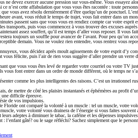
ous ne devez exercer aucune pression sur vous-même. Vous essayez alors 
ce n’est cette affabulation que vous vous êtes racontée : toute personne
t que vous avez résolu dernièrement d’être quelqu’un de ponctuel. L’en
art d’heure avant, vous réduit le temps de trajet, vous fait entrer dans 
 minutes passent sans que vous vous en rendiez compte car votre esprit es
s les transports, puis vous commencez à vous trouver des excuses auprès
enant assez souffert, qu’il est temps d’aller vous reposer. Il vous fait c
estera toujours un souffle pour avancer de l’avant. Pour peu qu’on accep
ceptible demain. Vous ne voulez rien entendre, vous rentrez vous repos
nnuyeux, vous décidez après moult agissements de votre esprit d’y con
 vous félicite, puis l’air de rien vous suggère d’aller prendre un verr
enant que vous vous êtes levé de regarder votre courriel ou votre TV jus
s vous font entrer dans un ordre de monde différent, où le temps ne s’ap
présenter comme les plus intelligentes des raisons. C’est un irrationnel r
ais, de mettre de côté les plaisirs instantanés et éphémères au profit d
 une difficile épreuve.
nésie de vos impulsions.
Floride ont comparé la volonté à un muscle : tel un muscle, votre volont
muscle, votre volonté vous drainera de l’énergie si vous faites souvent
t leurs adeptes à diminuer le tabac, la caféine et les dépenses impulsives
t : l’enfant gâté? ou le sage réfléchi? Sachez simplement que le
person
dement