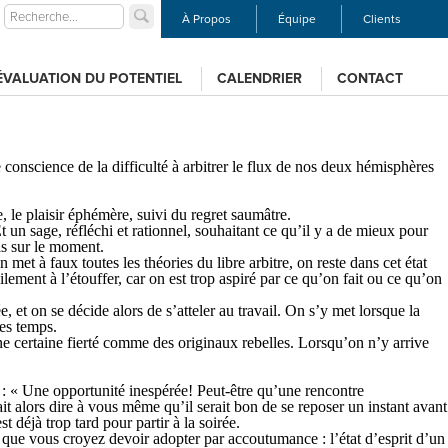
À Propos
Équipe
Clients
ÉVALUATION DU POTENTIEL
CALENDRIER
CONTACT
 conscience de la difficulté à arbitrer le flux de nos deux hémisphères
e, le plaisir éphémère, suivi du regret saumâtre.
t un sage, réfléchi et rationnel, souhaitant ce qu’il y a de mieux pour
ls sur le moment.
met à faux toutes les théories du libre arbitre, on reste dans cet état
ent à l’étouffer, car on est trop aspiré par ce qu’on fait ou ce qu’on
t on se décide alors de s’atteler au travail. On s’y met lorsque la
les temps.
une certaine fierté comme des originaux rebelles. Lorsqu’on n’y arrive
r : « Une opportunité inespérée! Peut-être qu’une rencontre
fait alors dire à vous même qu’il serait bon de se reposer un instant avant
 déjà trop tard pour partir à la soirée.
l que vous croyez devoir adopter par accoutumance : l’état d’esprit d’un