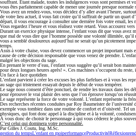
souffrant. Étant malade, toutes les indulgences vous sont permises et v
vous êtes parfaitement capable de mener une journée presque normale si 
Vous avez un rendez-vous, vous décidez d’y aller avant l’heure, surtou
de votre lieu actuel, il vous fait croire qu’il suffirait de partir un qu
départ, il vous encourage à consulter une dernière fois votre email, les
Vous regardez l’heure et vous réalisez votre retard. Vous accourez ver
Durant un exercice physique intense, l’enfant vous dit que vous avez maint
que mal de vous dire que l’homme possède une volonté illimitée, qu’il r
vous a semblé douloureux aujourd’hui ne serait qu’un picotement imper
temps.
Assis à votre chaise, vous devez commencer un projet important mais e
cause de cette décision responsable que vous venez de prendre. L’enfant
malgré les objections du sage.
En prenant le verre d’eau, l’enfant vous suggère qu’il serait bon maint
pour deux longues heures après! ». Ces machines s’occupent du reste, il
Un face à face quotidien
L’enfant parvient à créer les excuses les plus farfelues et à vous les re
au sage qui tristement essayait depuis le début de vous tempérer.
Le sage nous consent d’être ponctuel, de rendre les travaux dans les dél
pour éprouver le vrai plaisir des sens que l’on éprouve lorsqu’on réussit
Le sage représente la force de votre volonté. L’enfant représente la fré
Des recherches récentes conduites par Roy Baumeister de l’université de 
exemple vous tombiez dans une routine de confort et d’oisiveté. Tel un 
physiques, qui font donc appel à la discipline et à la volonté, conduisen
À vous donc de choisir le personnage à qui vous céderez le plus souven
C’est celui qui dominera votre personnalité.
Par Gilles J. Coutu, Ing. M.Sc.
gestion du temps
L'enfant en moi
performance
Productivité
Réflexion
ren