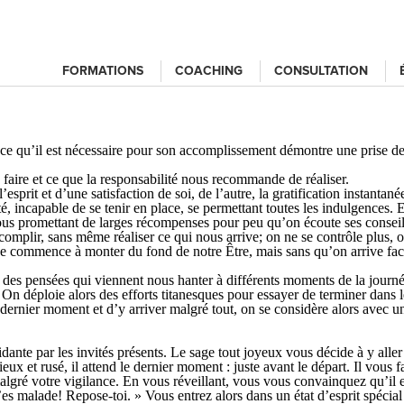
FORMATIONS
COACHING
CONSULTATION
re ce qu’il est nécessaire pour son accomplissement démontre une prise de
aire et ce que la responsabilité nous recommande de réaliser.
sprit et d’une satisfaction de soi, de l’autre, la gratification instantané
é, incapable de se tenir en place, se permettant toutes les indulgences. E
nous promettant de larges récompenses pour peu qu’on écoute ses consei
omplir, sans même réaliser ce qui nous arrive; on ne se contrôle plus, on 
ommence à monter du fond de notre Être, mais sans qu’on arrive facilem
 pensées qui viennent nous hanter à différents moments de la journée, e
e. On déploie alors des efforts titanesques pour essayer de terminer dans 
u dernier moment et d’y arriver malgré tout, on se considère alors avec 
dante par les invités présents. Le sage tout joyeux vous décide à y alle
eux et rusé, il attend le dernier moment : juste avant le départ. Il vous 
algré votre vigilance. En vous réveillant, vous vous convainquez qu’il est
’es malade! Repose-toi. » Vous entrez alors dans un état d’esprit spécia