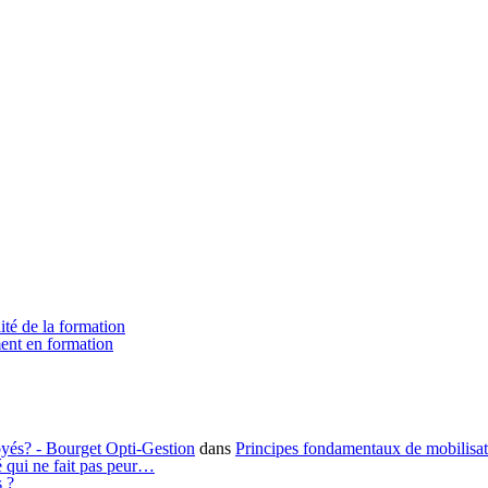
ité de la formation
ment en formation
loyés? - Bourget Opti-Gestion
dans
Principes fondamentaux de mobilisa
é qui ne fait pas peur…
s ?