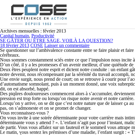
Archives mensuelles : février 2013
Capital humain
,
Productivité
SE GÂTER OU ÊTRE SAGE, VOILÀ LA QUESTION?
18 février 2013
COSE
Laisser un commentaire
Se questionner sur l’ambivalence constante entre se faire plaisir et fai
cérébraux.
Nous sommes constamment sciés entre ce que l’impulsion nous incite à f
D’un côté, il y a les promesses d’un avenir meilleur, d’une quiétude de l’e
Deux êtres peuplent notre esprit et dictent notre conduite : un enfant gât
notre devenir, nous récompensant par la sérénité du travail accompli, 
Une envie surgit, nous prend de court; on se retrouve à courir pour l’acc
d’automatisme somnolant, puis à un moment donné, une voix subreptice c
dit, on est absorbé, happé.
Des piqûres douloureuses commencent alors à s’accumuler, deviennent des
pression est trop forte ou lorsqu’on risque notre avenir et notre carrièr
Lorsqu’on y arrive, on se dit que c’est notre nature que de laisser ça a
pas, on s’admoneste et on se promet de changer.
Vous reconnaissez-vous ?
On vous invite à une soirée déterminante pour votre carrière mais intimi
déterminante vous y attend ? ». L’enfant n’agit pas pour l’instant, malici
de partir. Vous vous affalez sur un fauteuil et le sommeil vous attrape m
Le matin, vous sentez les prémisses d’une maladie, l’enfant surgit : « T