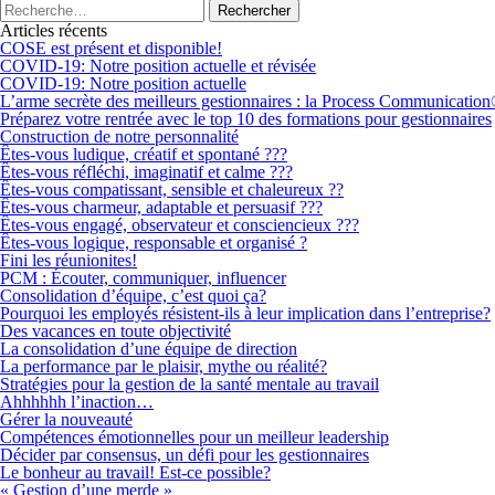
Articles récents
COSE est présent et disponible!
COVID-19: Notre position actuelle et révisée
COVID-19: Notre position actuelle
L’arme secrète des meilleurs gestionnaires : la Process Communicatio
Préparez votre rentrée avec le top 10 des formations pour gestionnaires
Construction de notre personnalité
Êtes-vous ludique, créatif et spontané ???
Êtes-vous réfléchi, imaginatif et calme ???
Êtes-vous compatissant, sensible et chaleureux ??
Êtes-vous charmeur, adaptable et persuasif ???
Êtes-vous engagé, observateur et consciencieux ???
Êtes-vous logique, responsable et organisé ?
Fini les réunionites!
PCM : Écouter, communiquer, influencer
Consolidation d’équipe, c’est quoi ça?
Pourquoi les employés résistent-ils à leur implication dans l’entreprise?
Des vacances en toute objectivité
La consolidation d’une équipe de direction
La performance par le plaisir, mythe ou réalité?
Stratégies pour la gestion de la santé mentale au travail
Ahhhhhh l’inaction…
Gérer la nouveauté
Compétences émotionnelles pour un meilleur leadership
Décider par consensus, un défi pour les gestionnaires
Le bonheur au travail! Est-ce possible?
« Gestion d’une merde »