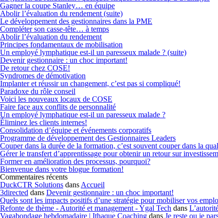
Gagner la coupe Stanley… en équipe
Abolir l’évaluation du rendement (suite)
Le développement des gestionnaires dans la PME
Compléter son casse-tête… à temps
Abolir l’évaluation du rendement
Principes fondamentaux de mobilisation
Un employé lymphatique est-il un paresseux malade ? (suite)
Devenir gestionnaire : un choc important!
De retour chez COSE!
Syndromes de démotivation
Implanter et réussir un changement, c’est pas si compliqué!
Paradoxe du rôle conseil
Voici les nouveaux locaux de COSE
Faire face aux conflits de personnalité
Un employé lymphatique est-il un paresseux malade ?
Éliminez les clients internes!
Consolidation d’équipe et événements corporatifs
Programme de développement des Gestionnaires Leaders
Couper dans la durée de la formation, c’est souvent couper dans la qual
Gérer le transfert d’apprentissage pour obtenir un retour sur investisse
Former en amélioration des processus, pourquoi?
Bienvenue dans votre blogue formation!
Commentaires récents
DuckCTR Solutions
dans
Accueil
3directed
dans
Devenir gestionnaire : un choc important!
Quels sont les impacts positifs d’une stratégie pour mobiliser vos emp
Refonte de thème - Autorité et management - Ygal Tech
dans
L’autorit
Vagabondage hebdomadaire | Ithaque Coaching
dans
Je reste ou je par