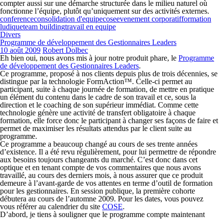
compter aussi sur une démarche structurée dans le milieu naturel où
fonctionne l’équipe, plutôt qu’uniquement sur des activités externes.
conference
consolidation d'equipe
cose
evenement corporatif
formation
ludique
team building
travail en equipe
Divers
Programme de développement des Gestionnaires Leaders
10 août 2009
Robert Dolbec
Eh bien oui, nous avons mis à jour notre produit phare, le
Programme
de développement des Gestionnaires Leaders
.
Ce programme, proposé à nos clients depuis plus de trois décennies, se
distingue par la technologie
FormAction
™. Celle-ci permet au
participant, suite à chaque journée de formation, de mettre en pratique
un élément du contenu dans le cadre de son travail et ce, sous la
direction et le coaching de son supérieur immédiat. Comme cette
technologie génère une activité de transfert obligatoire à chaque
formation, elle force donc le participant à changer ses façons de faire et
permet de maximiser les résultats attendus par le client suite au
programme.
Ce programme a beaucoup changé au cours de ses trente années
d’existence. Il a été revu régulièrement, pour lui permettre de répondre
aux besoins toujours changeants du marché. C’est donc dans cet
optique et en tenant compte de vos commentaires que nous avons
travaillé, au cours des derniers mois, à nous assurer que ce produit
demeure à l’avant-garde de vos attentes en terme d’outil de formation
pour les gestionnaires. En session publique, la première cohorte
débutera au cours de l’automne 2009. Pour les dates, vous pouvez
vous référer au calendrier du site
COSE
.
D’abord, je tiens à souligner que le programme compte maintenant