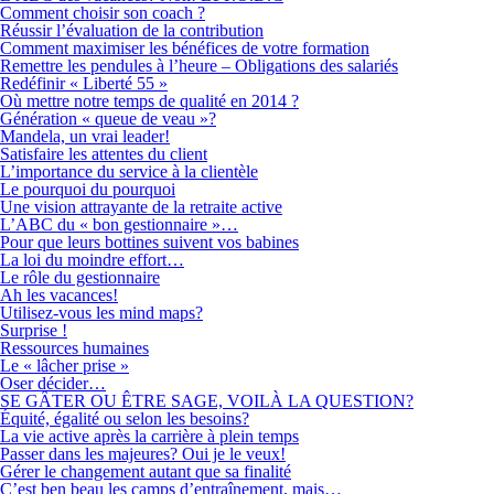
Comment choisir son coach ?
Réussir l’évaluation de la contribution
Comment maximiser les bénéfices de votre formation
Remettre les pendules à l’heure – Obligations des salariés
Redéfinir « Liberté 55 »
Où mettre notre temps de qualité en 2014 ?
Génération « queue de veau »?
Mandela, un vrai leader!
Satisfaire les attentes du client
L’importance du service à la clientèle
Le pourquoi du pourquoi
Une vision attrayante de la retraite active
L’ABC du « bon gestionnaire »…
Pour que leurs bottines suivent vos babines
La loi du moindre effort…
Le rôle du gestionnaire
Ah les vacances!
Utilisez-vous les mind maps?
Surprise !
Ressources humaines
Le « lâcher prise »
Oser décider…
SE GÂTER OU ÊTRE SAGE, VOILÀ LA QUESTION?
Équité, égalité ou selon les besoins?
La vie active après la carrière à plein temps
Passer dans les majeures? Oui je le veux!
Gérer le changement autant que sa finalité
C’est ben beau les camps d’entraînement, mais…