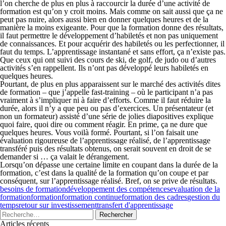
l’on cherche de plus en plus à raccourcir la durée d’une activité de
formation est qu’on y croit moins. Mais comme on sait aussi que ça ne
peut pas nuire, alors aussi bien en donner quelques heures et de la
manière la moins exigeante. Pour que la formation donne des résultats,
il faut permettre le développement d’habiletés et non pas uniquement
de connaissances. Et pour acquérir des habiletés ou les perfectionner, il
faut du temps. L’apprentissage instantané et sans effort, ça n’existe pas.
Que ceux qui ont suivi des cours de ski, de golf, de judo ou d’autres
activités s’en rappellent. Ils n’ont pas développé leurs habiletés en
quelques heures.
Pourtant, de plus en plus apparaissent sur le marché des activités dites
de formation – que j’appelle fast-training – où le participant n’a pas
vraiment à s’impliquer ni à faire d’efforts. Comme il faut réduire la
durée, alors il n’y a que peu ou pas d’exercices. Un présentateur (et
non un formateur) assisté d’une série de jolies diapositives explique
quoi faire, quoi dire ou comment réagir. En prime, ça ne dure que
quelques heures. Vous voilà formé. Pourtant, si l’on faisait une
évaluation rigoureuse de l’apprentissage réalisé, de l’apprentissage
transféré puis des résultats obtenus, on serait souvent en droit de se
demander si … ça valait le dérangement.
Lorsqu’on dépasse une certaine limite en coupant dans la durée de la
formation, c’est dans la qualité de la formation qu’on coupe et par
conséquent, sur l’apprentissage réalisé. Bref, on se prive de résultats.
besoins de formation
développement des compétences
evaluation de la
formation
formation
formation continue
formation des cadres
gestion du
temps
retour sur investissement
transfert d'apprentissage
Articles récents