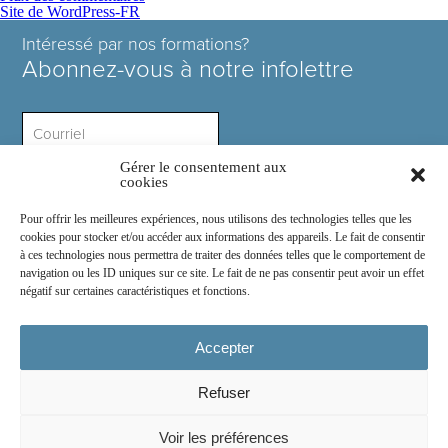
Site de WordPress-FR
Intéressé par nos formations?
Abonnez-vous à notre infolettre
Gérer le consentement aux
Intérêt ?
cookies
Pour offrir les meilleures expériences, nous utilisons des technologies telles que les
cookies pour stocker et/ou accéder aux informations des appareils. Le fait de consentir
à ces technologies nous permettra de traiter des données telles que le comportement de
navigation ou les ID uniques sur ce site. Le fait de ne pas consentir peut avoir un effet
négatif sur certaines caractéristiques et fonctions.
Rejoignez-nous sur :
Accepter
Refuser
© 2026
COSE Inc.
- Tous droits réservés
Voir les préférences
2030 boul. Pie IX suite 214.2