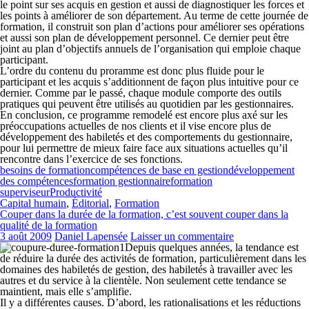
le point sur ses acquis en gestion et aussi de diagnostiquer les forces et
les points à améliorer de son département. Au terme de cette journée de
formation, il construit son plan d’actions pour améliorer ses opérations
et aussi son plan de développement personnel. Ce dernier peut être
joint au plan d’objectifs annuels de l’organisation qui emploie chaque
participant.
L’ordre du contenu du proramme est donc plus fluide pour le
participant et les acquis s’additionnent de façon plus intuitive pour ce
dernier. Comme par le passé, chaque module comporte des outils
pratiques qui peuvent être utilisés au quotidien par les gestionnaires.
En conclusion, ce programme remodelé est encore plus axé sur les
préoccupations actuelles de nos clients et il vise encore plus de
développement des habiletés et des comportements du gestionnaire,
pour lui permettre de mieux faire face aux situations actuelles qu’il
rencontre dans l’exercice de ses fonctions.
besoins de formation
compétences de base en gestion
développement
des compétences
formation gestionnaire
formation
superviseur
Productivité
Capital humain
,
Éditorial
,
Formation
Couper dans la durée de la formation, c’est souvent couper dans la
qualité de la formation
3 août 2009
Daniel Lapensée
Laisser un commentaire
Depuis quelques années, la tendance est
de réduire la durée des activités de formation, particulièrement dans les
domaines des habiletés de gestion, des habiletés à travailler avec les
autres et du service à la clientèle. Non seulement cette tendance se
maintient, mais elle s’amplifie.
Il y a différentes causes. D’abord, les rationalisations et les réductions