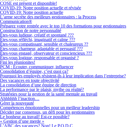
COSE est présent et disponible!
COVID-19: Notre position actuelle et révisée
COVID-19: Notre position actuelle
L’arme secrète des meilleurs gestionnaires : la Process
Communication®
Préparez votre rentrée avec le top 10 des formations pour gestionnaires
Construction de notre personnalité
Êtes-vous ludique, créatif et spontané ???
Êtes-vous réfléchi, imaginatif et calme ???
Êtes-vous compatissant, sensible et chaleureux ??
Êtes-vous charmeur, adaptable et persuasif ???
Êtes-vous engagé, observateur et consciencieux ???
Êtes-vous logique, responsable et organisé ?
Fini les réunionites!
PCM : Écouter, communiquer, influencer
Consolidation d’équipe, c’est quoi ça?
Pourquoi les employés résistent-ils à leur implication dans l’entreprise?
Des vacances en toute objectivité
La consolidation d’une équipe de direction
La performance par le plaisir, mythe ou réalité?
Stratégies pour la gestion de la santé mentale au travail
Ahhhhhh l’inaction…
Gérer la nouveauté
Compétences émotionnelles pour un meilleur leadership
Décider par consensus, un défi pour les gestionnaires
Le bonheur au travail! Est-ce possible?
« Gestion d’une merde »
L’ABC des vacances? Non! Le P.O.D.C