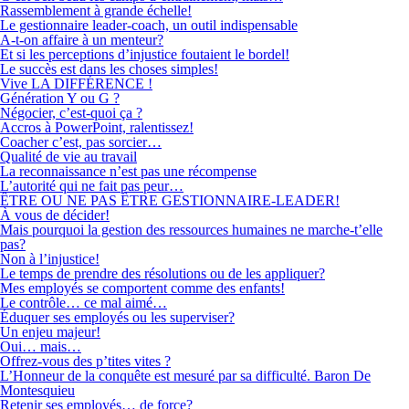
Rassemblement à grande échelle!
Le gestionnaire leader-coach, un outil indispensable
A-t-on affaire à un menteur?
Et si les perceptions d’injustice foutaient le bordel!
Le succès est dans les choses simples!
Vive LA DIFFÉRENCE !
Génération Y ou G ?
Négocier, c’est-quoi ça ?
Accros à PowerPoint, ralentissez!
Coacher c’est, pas sorcier…
Qualité de vie au travail
La reconnaissance n’est pas une récompense
L’autorité qui ne fait pas peur…
ÊTRE OU NE PAS ÊTRE GESTIONNAIRE-LEADER!
À vous de décider!
Mais pourquoi la gestion des ressources humaines ne marche-t’elle
pas?
Non à l’injustice!
Le temps de prendre des résolutions ou de les appliquer?
Mes employés se comportent comme des enfants!
Le contrôle… ce mal aimé…
Éduquer ses employés ou les superviser?
Un enjeu majeur!
Oui… mais…
Offrez-vous des p’tites vites ?
L’Honneur de la conquête est mesuré par sa difficulté. Baron De
Montesquieu
Retenir ses employés… de force?