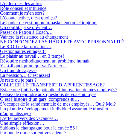
L’enfer c’est les autres
Rôle conseil et influence
Comment je m’en sors?
L’écoute active, c’est quoi ça?
Le panier de gestion ou in-basket encore et toujours
Un conflit, ça se prévient…
Passer de Patron à Coach…
Vaincre la résistance au changement
NE CONFONDEZ PAS HABILETÉ AVEC PERSONNALITÉ
Le R O I de la formation…
Gestionnaires enragés!!!
Le plaisir au travail… en 3 temps!
Résoudre méthodiquement un problème humain
Y a-t-il quelqu’un qui va l’arrêter…
Un train de sagesse
La pression… C’est assez!
Je reste ou je pars ?
OBLIGER LE TRANSFERT D’APPRENTISSAGE?
Est-ce que j’utilise le potentiel d’innovation de mes employés?
Cessez de répondre aux questions de vos employés
C’est l’histoire d’un gars, comprends-tu…
S’occuper de la santé mentale de mes employés… Qui? Moi?
Un plan de développement individuel assurant le transfert
d’apprentissage?
L’effet pervers des vacances…
Une simple réflexion…
Sablons le champagne pour la cuvée 55 !
Par quelle porte sortent vos clients?