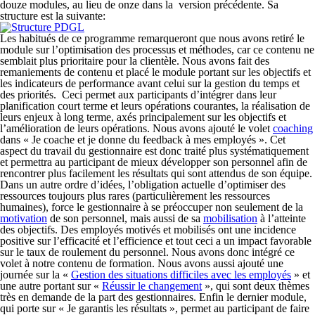
douze modules, au lieu de onze dans la version précédente. Sa
structure est la suivante:
Les habitués de ce programme remarqueront que nous avons retiré le
module sur l’optimisation des processus et méthodes, car ce contenu ne
semblait plus prioritaire pour la clientèle. Nous avons fait des
remaniements de contenu et placé le module portant sur les objectifs et
les indicateurs de performance avant celui sur la gestion du temps et
des priorités. Ceci permet aux participants d’intégrer dans leur
planification court terme et leurs opérations courantes, la réalisation de
leurs enjeux à long terme, axés principalement sur les objectifs et
l’amélioration de leurs opérations. Nous avons ajouté le volet
coaching
dans « Je coache et je donne du feedback à mes employés ». Cet
aspect du travail du gestionnaire est donc traité plus systématiquement
et permettra au participant de mieux développer son personnel afin de
rencontrer plus facilement les résultats qui sont attendus de son équipe.
Dans un autre ordre d’idées, l’obligation actuelle d’optimiser des
ressources toujours plus rares (particulièrement les ressources
humaines), force le gestionnaire à se préoccuper non seulement de la
motivation
de son personnel, mais aussi de sa
mobilisation
à l’atteinte
des objectifs. Des employés motivés et mobilisés ont une incidence
positive sur l’efficacité et l’efficience et tout ceci a un impact favorable
sur le taux de roulement du personnel. Nous avons donc intégré ce
volet à notre contenu de formation. Nous avons aussi ajouté une
journée sur la «
Gestion des situations difficiles avec les employés
» et
une autre portant sur «
Réussir le changement
», qui sont deux thèmes
très en demande de la part des gestionnaires. Enfin le dernier module,
qui porte sur « Je garantis les résultats », permet au participant de faire