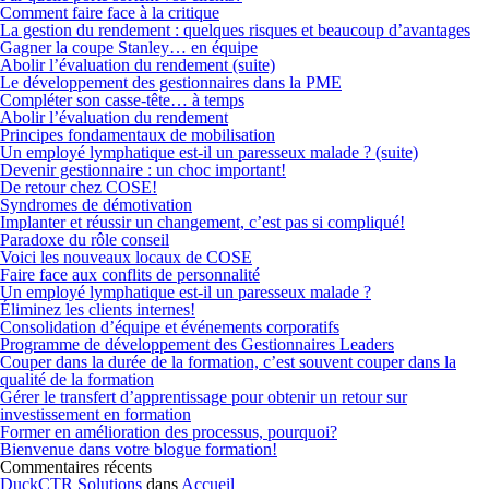
Comment faire face à la critique
La gestion du rendement : quelques risques et beaucoup d’avantages
Gagner la coupe Stanley… en équipe
Abolir l’évaluation du rendement (suite)
Le développement des gestionnaires dans la PME
Compléter son casse-tête… à temps
Abolir l’évaluation du rendement
Principes fondamentaux de mobilisation
Un employé lymphatique est-il un paresseux malade ? (suite)
Devenir gestionnaire : un choc important!
De retour chez COSE!
Syndromes de démotivation
Implanter et réussir un changement, c’est pas si compliqué!
Paradoxe du rôle conseil
Voici les nouveaux locaux de COSE
Faire face aux conflits de personnalité
Un employé lymphatique est-il un paresseux malade ?
Éliminez les clients internes!
Consolidation d’équipe et événements corporatifs
Programme de développement des Gestionnaires Leaders
Couper dans la durée de la formation, c’est souvent couper dans la
qualité de la formation
Gérer le transfert d’apprentissage pour obtenir un retour sur
investissement en formation
Former en amélioration des processus, pourquoi?
Bienvenue dans votre blogue formation!
Commentaires récents
DuckCTR Solutions
dans
Accueil