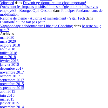
3directed
dans
Devenir gestionnaire : un choc important!
Quels sont les impacts positifs d’une stratégie pour mobiliser vos
employés? - Bourget Opti-Gestion
dans
Principes fondamentaux de
mobilisation
Refonte de thème - Autorité et management - Ygal Tech
dans
L’autorité qui ne fait pas peur…
Vagabondage hebdomadaire | Ithaque Coaching
dans
Je reste ou je
pars ?
Archives
mai 2020
mars 2020
octobre 2018
août 2018
juillet 2018
mars 2018
février 2018
janvier 2018
décembre 2017
novembre 2017
octobre 2017
septembre 2017
novembre 2015
septembre 2015
août 2015
juin 2015
mai 2015
janvier 2015
novembre 2014