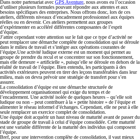
Dans notre partenariat avec
GPS Aventure
, nous avons eu l’occasion
d’utiliser plusieurs formules pouvant répondre aux attentes et aux
besoins spécifiques des entreprises. Nous offrons donc, lors de ces
ateliers, différents niveaux d’encadrement professionnel aux équipes
réelles ou en devenir. Ces ateliers permettent aux groupes
d’expérimenter en accéléré différentes composantes de l’esprit
d’équipe.
J’attire cependant votre attention sur le fait que ce type d’activité ne
peut remplacer une démarche complète de consolidation qui se déroule
dans le milieu de travail et s’intègre aux opérations courantes de
l’équipe.Une activité ludique externe est un moment qui permet au
groupe de prendre du recul et se concentrer sur son fonctionnement,
mais elle demeure « artificielle », puisqu’elle se déroule en dehors de la
réalité de travail de l’équipe. Bien entendu, les participants à des
activités extérieures peuvent en tirer des leçons transférables dans leur
milieu, mais on devra prévoir une stratégie de transfert pour s’en
assurer.
La consolidation d’équipe est une démarche structurée de
développement organisationnel qui exige du temps et de
l’encadrement. Une activité isolée de quelques heures – qu’elle soit
ludique ou non – peut contribuer à la « petite histoire » de l’équipe et
alimenter le réseau informel d’échanges. Cependant, elle ne peut à elle
seule remplacer un exercice complet de consolidation.
Une équipe doit acquérir un haut niveau de maturité avant de passer du
stade de groupe de travail à celui d’équipe consolidée. Cette maturité
est une variable différente de la maturité des individus qui composent
l’équipe.
Bref, pour une intervention complète de consolidation, il vaut mieux