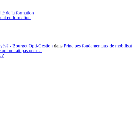
ité de la formation
ment en formation
loyés? - Bourget Opti-Gestion
dans
Principes fondamentaux de mobilisa
é qui ne fait pas peur…
s ?