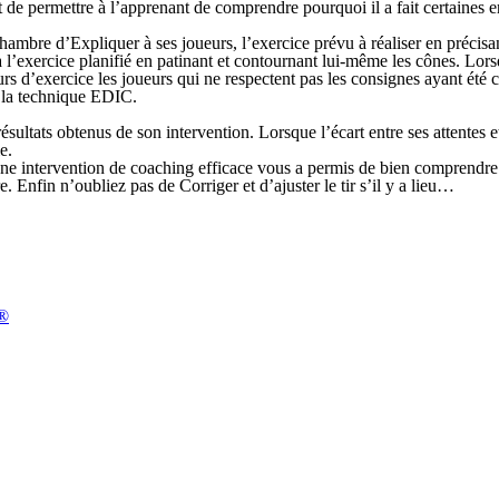
it de permettre à l’apprenant de comprendre pourquoi il a fait certaines er
chambre d’
Expliquer
à ses joueurs, l’exercice prévu à réaliser en précis
à l’exercice planifié en patinant et contournant lui-même les cônes. Lor
rs d’exercice les joueurs qui ne respectent pas les consignes ayant été
si la technique
EDIC
.
sultats obtenus de son intervention. Lorsque l’écart entre ses attentes et
e.
une intervention de coaching efficace vous a permis de bien comprendre.
re. Enfin n’oubliez pas de
Corriger
et d’ajuster le tir s’il y a lieu…
n®