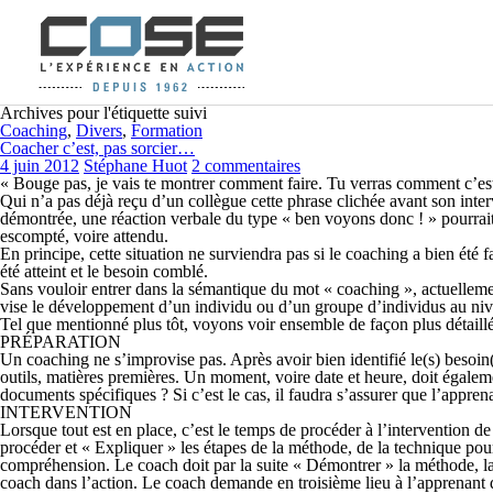
Archives pour l'étiquette suivi
Coaching
,
Divers
,
Formation
Coacher c’est, pas sorcier…
4 juin 2012
Stéphane Huot
2 commentaires
« Bouge pas, je vais te montrer comment faire. Tu verras comment c’est 
Qui n’a pas déjà reçu d’un collègue cette phrase clichée avant son inter
démontrée, une réaction verbale du type « ben voyons donc ! » pourrait
escompté, voire attendu.
En principe, cette situation ne surviendra pas si le coaching a bien été 
été atteint et le besoin comblé.
Sans vouloir entrer dans la sémantique du mot « coaching », actuelleme
vise le développement d’un individu ou d’un groupe d’individus au niv
Tel que mentionné plus tôt, voyons voir ensemble de façon plus détaillé
PRÉPARATION
Un coaching ne s’improvise pas. Après avoir bien identifié le(s) besoin(s)
outils, matières premières. Un moment, voire date et heure, doit égalemen
documents spécifiques ? Si c’est le cas, il faudra s’assurer que l’apprenan
INTERVENTION
Lorsque tout est en place, c’est le temps de procéder à l’intervention 
procéder et «
E
xpliquer » les étapes de la méthode, de la technique pou
compréhension. Le coach doit par la suite
« D
émontrer » la méthode, la
coach dans l’action. Le coach demande en troisième lieu à l’apprenant d