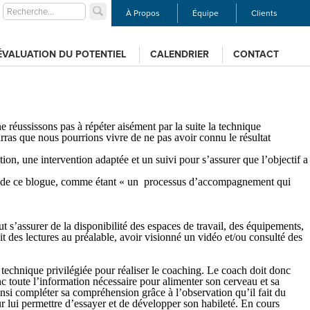
À Propos
Équipe
Clients
ÉVALUATION DU POTENTIEL
CALENDRIER
CONTACT
e réussissons pas à répéter aisément par la suite la technique
ras que nous pourrions vivre de ne pas avoir connu le résultat
ion, une intervention adaptée et un suivi pour s’assurer que l’objectif a
ns de ce blogue, comme étant
« un processus d’accompagnement qui
aut s’assurer de la disponibilité des espaces de travail, des équipements,
ait des lectures au préalable, avoir visionné un vidéo et/ou consulté des
 technique privilégiée pour réaliser le coaching. Le coach doit donc
nc toute l’information nécessaire pour alimenter son cerveau et sa
insi compléter sa compréhension grâce à l’observation qu’il fait du
r lui permettre d’essayer et de développer son habileté. En cours