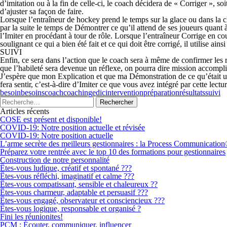
d’imitation ou à la fin de celle-ci, le coach décidera de «
C
orriger », so
d’ajuster sa façon de faire.
Lorsque l’entraîneur de hockey prend le temps sur la glace ou dans la 
par la suite le temps de
Démontrer
ce qu’il attend de ses joueurs quant 
l’
Imiter
en procédant à tour de rôle. Lorsque l’entraîneur
Corrige
en cou
soulignant ce qui a bien été fait et ce qui doit être corrigé, il utilise ain
SUIVI
Enfin, ce sera dans l’action que le coach sera à même de confirmer les ré
que l’habileté sera devenue un réflexe, on pourra dire mission accompli
J’espère que mon
Explication
et que ma
Démonstration
de ce qu’était 
fera sentir, c’est-à-dire d’
Imiter
ce que vous avez intégré par cette lectu
besoin
besoins
coach
coaching
edic
intervention
préparation
résultats
suivi
Articles récents
COSE est présent et disponible!
COVID-19: Notre position actuelle et révisée
COVID-19: Notre position actuelle
L’arme secrète des meilleurs gestionnaires : la Process Communicatio
Préparez votre rentrée avec le top 10 des formations pour gestionnaires
Construction de notre personnalité
Êtes-vous ludique, créatif et spontané ???
Êtes-vous réfléchi, imaginatif et calme ???
Êtes-vous compatissant, sensible et chaleureux ??
Êtes-vous charmeur, adaptable et persuasif ???
Êtes-vous engagé, observateur et consciencieux ???
Êtes-vous logique, responsable et organisé ?
Fini les réunionites!
PCM : Écouter, communiquer, influencer