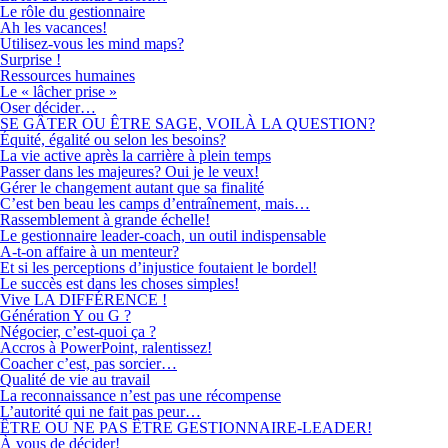
Le rôle du gestionnaire
Ah les vacances!
Utilisez-vous les mind maps?
Surprise !
Ressources humaines
Le « lâcher prise »
Oser décider…
SE GÂTER OU ÊTRE SAGE, VOILÀ LA QUESTION?
Équité, égalité ou selon les besoins?
La vie active après la carrière à plein temps
Passer dans les majeures? Oui je le veux!
Gérer le changement autant que sa finalité
C’est ben beau les camps d’entraînement, mais…
Rassemblement à grande échelle!
Le gestionnaire leader-coach, un outil indispensable
A-t-on affaire à un menteur?
Et si les perceptions d’injustice foutaient le bordel!
Le succès est dans les choses simples!
Vive LA DIFFÉRENCE !
Génération Y ou G ?
Négocier, c’est-quoi ça ?
Accros à PowerPoint, ralentissez!
Coacher c’est, pas sorcier…
Qualité de vie au travail
La reconnaissance n’est pas une récompense
L’autorité qui ne fait pas peur…
ÊTRE OU NE PAS ÊTRE GESTIONNAIRE-LEADER!
À vous de décider!