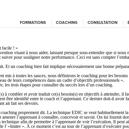
FORMATIONS
COACHING
CONSULTATION
facile ! »
vention visant à nous aider, laissant presque sous-entendre que si nous n
 suivre pour souligner notre performance. Ceci est sans compter l’embar
fait. Et un coaching bien fait implique nécessairement une bonne préparat
nt mis à toutes les sauces, nous définirons le coaching pour les besoi
eau de leurs compétences dans un cadre d’objectifs professionnels »
.
e, les trois étapes pour connaître du succès lors d’un coaching.
 à combler et avoir traduit ce(s) besoin(s) en objectifs à atteindre, il f
t être identifié entre le coach et l’apprenant. Ce dernier doit-il avoir f
t ait fait ses devoirs.
de coaching proprement dit. La technique
EDIC
se veut habituellement la
r amener l’apprenant à connaître, concevoir et savoir. On lui fournit do
 technique afin de permettre à l’apprenant de voir l’exécution. Il peut a
e l' »
I
miter ». À ce moment c’est au tour de l’apprenant d’exécuter pou