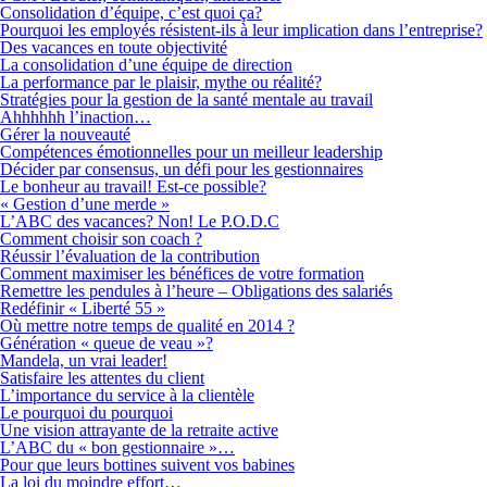
Consolidation d’équipe, c’est quoi ça?
Pourquoi les employés résistent-ils à leur implication dans l’entreprise?
Des vacances en toute objectivité
La consolidation d’une équipe de direction
La performance par le plaisir, mythe ou réalité?
Stratégies pour la gestion de la santé mentale au travail
Ahhhhhh l’inaction…
Gérer la nouveauté
Compétences émotionnelles pour un meilleur leadership
Décider par consensus, un défi pour les gestionnaires
Le bonheur au travail! Est-ce possible?
« Gestion d’une merde »
L’ABC des vacances? Non! Le P.O.D.C
Comment choisir son coach ?
Réussir l’évaluation de la contribution
Comment maximiser les bénéfices de votre formation
Remettre les pendules à l’heure – Obligations des salariés
Redéfinir « Liberté 55 »
Où mettre notre temps de qualité en 2014 ?
Génération « queue de veau »?
Mandela, un vrai leader!
Satisfaire les attentes du client
L’importance du service à la clientèle
Le pourquoi du pourquoi
Une vision attrayante de la retraite active
L’ABC du « bon gestionnaire »…
Pour que leurs bottines suivent vos babines
La loi du moindre effort…