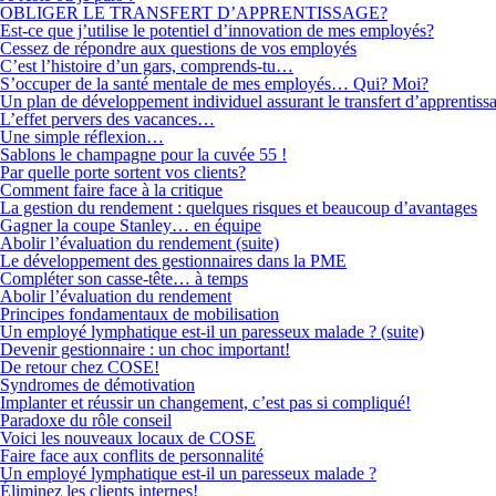
OBLIGER LE TRANSFERT D’APPRENTISSAGE?
Est-ce que j’utilise le potentiel d’innovation de mes employés?
Cessez de répondre aux questions de vos employés
C’est l’histoire d’un gars, comprends-tu…
S’occuper de la santé mentale de mes employés… Qui? Moi?
Un plan de développement individuel assurant le transfert d’apprentiss
L’effet pervers des vacances…
Une simple réflexion…
Sablons le champagne pour la cuvée 55 !
Par quelle porte sortent vos clients?
Comment faire face à la critique
La gestion du rendement : quelques risques et beaucoup d’avantages
Gagner la coupe Stanley… en équipe
Abolir l’évaluation du rendement (suite)
Le développement des gestionnaires dans la PME
Compléter son casse-tête… à temps
Abolir l’évaluation du rendement
Principes fondamentaux de mobilisation
Un employé lymphatique est-il un paresseux malade ? (suite)
Devenir gestionnaire : un choc important!
De retour chez COSE!
Syndromes de démotivation
Implanter et réussir un changement, c’est pas si compliqué!
Paradoxe du rôle conseil
Voici les nouveaux locaux de COSE
Faire face aux conflits de personnalité
Un employé lymphatique est-il un paresseux malade ?
Éliminez les clients internes!