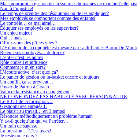
Mais pourquoi la gestion des ressources humaines ne marche-t’elle pas
Non à l’injustice!
Le temps de prendre des résolutions ou de les appliquer?
Mes employés se comportent comme des enfants!
Le contrôle… ce mal aimé…
Éduquer ses employés ou les superviser?
Un enjeu majeur!
Oui… mais…
Offrez-vous des p’tites vites ?
L’Honneur de la conquête est mesuré par sa difficulté. Baron De Mont
Retenir ses employés… de force?
L’enfer c’est les autres
Rôle conseil et influence
Comment je m’en sors?
L’écoute active, c’est quoi ça?
Le panier de gestion ou in-basket encore et toujours
Un conflit, ça se prévient…
Passer de Patron à Coach…
Vaincre la résistance au changement
NE CONFONDEZ PAS HABILETÉ AVEC PERSONNALITÉ
Le R O I de la formation…
Gestionnaires enragés!!!
Le plaisir au travail… en 3 temps!
Résoudre méthodiquement un problème humain
Y a-t-il quelqu’un qui va l’arrêter…
Un train de sagesse
La pression… C’est assez!
Je reste ou je pars ?