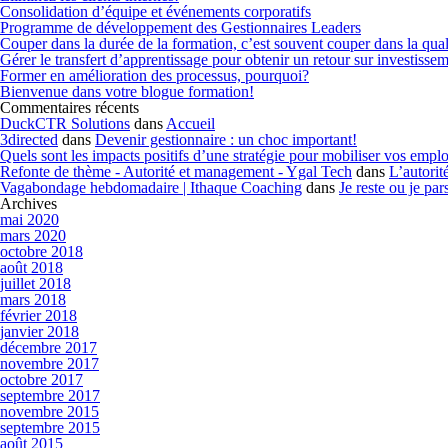
Consolidation d’équipe et événements corporatifs
Programme de développement des Gestionnaires Leaders
Couper dans la durée de la formation, c’est souvent couper dans la qual
Gérer le transfert d’apprentissage pour obtenir un retour sur investisse
Former en amélioration des processus, pourquoi?
Bienvenue dans votre blogue formation!
Commentaires récents
DuckCTR Solutions
dans
Accueil
3directed
dans
Devenir gestionnaire : un choc important!
Quels sont les impacts positifs d’une stratégie pour mobiliser vos emp
Refonte de thème - Autorité et management - Ygal Tech
dans
L’autorit
Vagabondage hebdomadaire | Ithaque Coaching
dans
Je reste ou je par
Archives
mai 2020
mars 2020
octobre 2018
août 2018
juillet 2018
mars 2018
février 2018
janvier 2018
décembre 2017
novembre 2017
octobre 2017
septembre 2017
novembre 2015
septembre 2015
août 2015