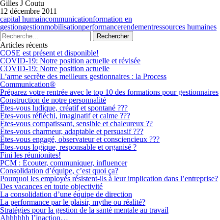
Gilles J Coutu
12 décembre 2011
capital humain
communication
formation en
gestion
gestion
mobilisation
performance
rendement
ressources humaines
Articles récents
COSE est présent et disponible!
COVID-19: Notre position actuelle et révisée
COVID-19: Notre position actuelle
L’arme secrète des meilleurs gestionnaires : la Process
Communication®
Préparez votre rentrée avec le top 10 des formations pour gestionnaires
Construction de notre personnalité
Êtes-vous ludique, créatif et spontané ???
Êtes-vous réfléchi, imaginatif et calme ???
Êtes-vous compatissant, sensible et chaleureux ??
Êtes-vous charmeur, adaptable et persuasif ???
Êtes-vous engagé, observateur et consciencieux ???
Êtes-vous logique, responsable et organisé ?
Fini les réunionites!
PCM : Écouter, communiquer, influencer
Consolidation d’équipe, c’est quoi ça?
Pourquoi les employés résistent-ils à leur implication dans l’entreprise?
Des vacances en toute objectivité
La consolidation d’une équipe de direction
La performance par le plaisir, mythe ou réalité?
Stratégies pour la gestion de la santé mentale au travail
Ahhhhhh l’inaction…