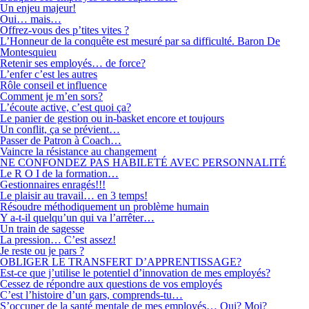
Un enjeu majeur!
Oui… mais…
Offrez-vous des p’tites vites ?
L’Honneur de la conquête est mesuré par sa difficulté. Baron De
Montesquieu
Retenir ses employés… de force?
L’enfer c’est les autres
Rôle conseil et influence
Comment je m’en sors?
L’écoute active, c’est quoi ça?
Le panier de gestion ou in-basket encore et toujours
Un conflit, ça se prévient…
Passer de Patron à Coach…
Vaincre la résistance au changement
NE CONFONDEZ PAS HABILETÉ AVEC PERSONNALITÉ
Le R O I de la formation…
Gestionnaires enragés!!!
Le plaisir au travail… en 3 temps!
Résoudre méthodiquement un problème humain
Y a-t-il quelqu’un qui va l’arrêter…
Un train de sagesse
La pression… C’est assez!
Je reste ou je pars ?
OBLIGER LE TRANSFERT D’APPRENTISSAGE?
Est-ce que j’utilise le potentiel d’innovation de mes employés?
Cessez de répondre aux questions de vos employés
C’est l’histoire d’un gars, comprends-tu…
S’occuper de la santé mentale de mes employés… Qui? Moi?