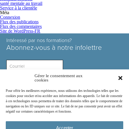
santé mentale au travail
Service à la clientèle
Méta
Connexion
Flux des publications
Flux des commentaires
Site de WordPress-FR
Intéressé par nos formations?
Abonnez-vous à notre infolettre
Gérer le consentement aux
Intérêt ?
cookies
Pour offrir les meilleures expériences, nous utilisons des technologies telles que les
cookies pour stocker et/ou accéder aux informations des appareils. Le fait de consentir
à ces technologies nous permettra de traiter des données telles que le comportement de
navigation ou les ID uniques sur ce site. Le fait de ne pas consentir peut avoir un effet
négatif sur certaines caractéristiques et fonctions.
Rejoignez-nous sur :
Accepter