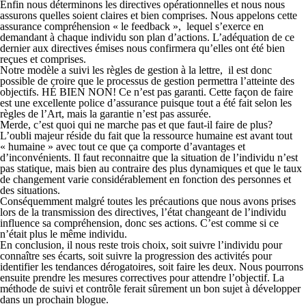
Enfin nous déterminons les directives opérationnelles et nous nous
assurons quelles soient claires et bien comprises. Nous appelons cette
assurance compréhension « le feedback », lequel s’exerce en
demandant à chaque individu son plan d’actions. L’adéquation de ce
dernier aux directives émises nous confirmera qu’elles ont été bien
reçues et comprises.
Notre modèle a suivi les règles de gestion à la lettre, il est donc
possible de croire que le processus de gestion permettra l’atteinte des
objectifs.
HÉ BIEN NON!
Ce n’est pas garanti. Cette façon de faire
est une excellente police d’assurance puisque tout a été fait selon les
règles de l’Art, mais la garantie n’est pas assurée.
Merde, c’est quoi qui ne marche pas et que faut-il faire de plus?
L’oubli majeur réside du fait que la ressource humaine est avant tout
« humaine » avec tout ce que ça comporte d’avantages et
d’inconvénients. Il faut reconnaitre que la situation de l’individu n’est
pas statique, mais bien au contraire des plus dynamiques et que le taux
de changement varie considérablement en fonction des personnes et
des situations.
Conséquemment malgré toutes les précautions que nous avons prises
lors de la transmission des directives, l’état changeant de l’individu
influence sa compréhension, donc ses actions. C’est comme si ce
n’était plus le même individu.
En conclusion, il nous reste trois choix, soit suivre l’individu pour
connaître ses écarts, soit suivre la progression des activités pour
identifier les tendances dérogatoires, soit faire les deux. Nous pourrons
ensuite prendre les mesures correctives pour attendre l’objectif. La
méthode de suivi et contrôle ferait sûrement un bon sujet à développer
dans un prochain blogue.