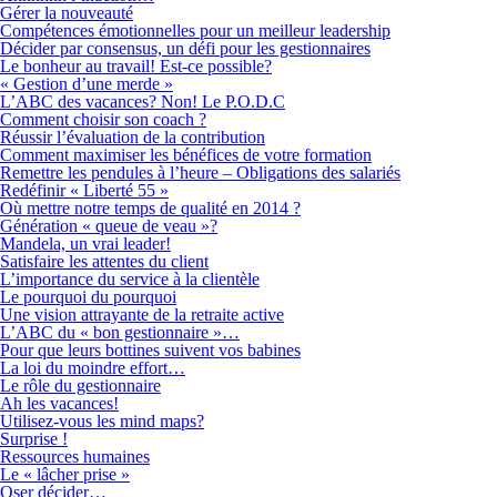
Gérer la nouveauté
Compétences émotionnelles pour un meilleur leadership
Décider par consensus, un défi pour les gestionnaires
Le bonheur au travail! Est-ce possible?
« Gestion d’une merde »
L’ABC des vacances? Non! Le P.O.D.C
Comment choisir son coach ?
Réussir l’évaluation de la contribution
Comment maximiser les bénéfices de votre formation
Remettre les pendules à l’heure – Obligations des salariés
Redéfinir « Liberté 55 »
Où mettre notre temps de qualité en 2014 ?
Génération « queue de veau »?
Mandela, un vrai leader!
Satisfaire les attentes du client
L’importance du service à la clientèle
Le pourquoi du pourquoi
Une vision attrayante de la retraite active
L’ABC du « bon gestionnaire »…
Pour que leurs bottines suivent vos babines
La loi du moindre effort…
Le rôle du gestionnaire
Ah les vacances!
Utilisez-vous les mind maps?
Surprise !
Ressources humaines
Le « lâcher prise »
Oser décider…