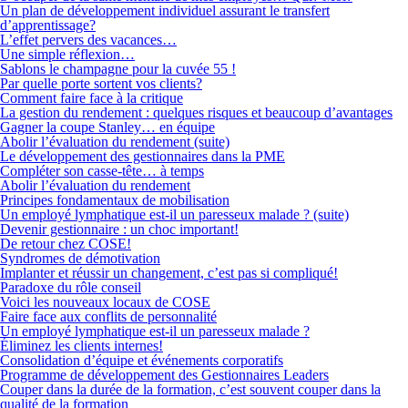
Un plan de développement individuel assurant le transfert
d’apprentissage?
L’effet pervers des vacances…
Une simple réflexion…
Sablons le champagne pour la cuvée 55 !
Par quelle porte sortent vos clients?
Comment faire face à la critique
La gestion du rendement : quelques risques et beaucoup d’avantages
Gagner la coupe Stanley… en équipe
Abolir l’évaluation du rendement (suite)
Le développement des gestionnaires dans la PME
Compléter son casse-tête… à temps
Abolir l’évaluation du rendement
Principes fondamentaux de mobilisation
Un employé lymphatique est-il un paresseux malade ? (suite)
Devenir gestionnaire : un choc important!
De retour chez COSE!
Syndromes de démotivation
Implanter et réussir un changement, c’est pas si compliqué!
Paradoxe du rôle conseil
Voici les nouveaux locaux de COSE
Faire face aux conflits de personnalité
Un employé lymphatique est-il un paresseux malade ?
Éliminez les clients internes!
Consolidation d’équipe et événements corporatifs
Programme de développement des Gestionnaires Leaders
Couper dans la durée de la formation, c’est souvent couper dans la
qualité de la formation