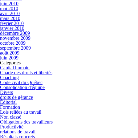
juin 2010
mai 2010
avril 2010
mars 2010
février 2010
janvier 2010
décembre 2009
novembre 2009
octobre 2009
septembre 2009
août 2009
juin 2009
Catégories
Capital humain
Charte des droits et libertés
Coaching
Code civil du Québec
Consolidation d'équipe
Divers
droits de gérance
Éditorial
Formation
Lois reliées au travail
Non classé
Obligations des travailleurs
Productivité
relations de travail
Résultats concrets