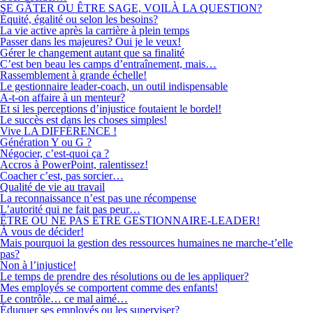
SE GÂTER OU ÊTRE SAGE, VOILÀ LA QUESTION?
Équité, égalité ou selon les besoins?
La vie active après la carrière à plein temps
Passer dans les majeures? Oui je le veux!
Gérer le changement autant que sa finalité
C’est ben beau les camps d’entraînement, mais…
Rassemblement à grande échelle!
Le gestionnaire leader-coach, un outil indispensable
A-t-on affaire à un menteur?
Et si les perceptions d’injustice foutaient le bordel!
Le succès est dans les choses simples!
Vive LA DIFFÉRENCE !
Génération Y ou G ?
Négocier, c’est-quoi ça ?
Accros à PowerPoint, ralentissez!
Coacher c’est, pas sorcier…
Qualité de vie au travail
La reconnaissance n’est pas une récompense
L’autorité qui ne fait pas peur…
ÊTRE OU NE PAS ÊTRE GESTIONNAIRE-LEADER!
À vous de décider!
Mais pourquoi la gestion des ressources humaines ne marche-t’elle
pas?
Non à l’injustice!
Le temps de prendre des résolutions ou de les appliquer?
Mes employés se comportent comme des enfants!
Le contrôle… ce mal aimé…
Éduquer ses employés ou les superviser?