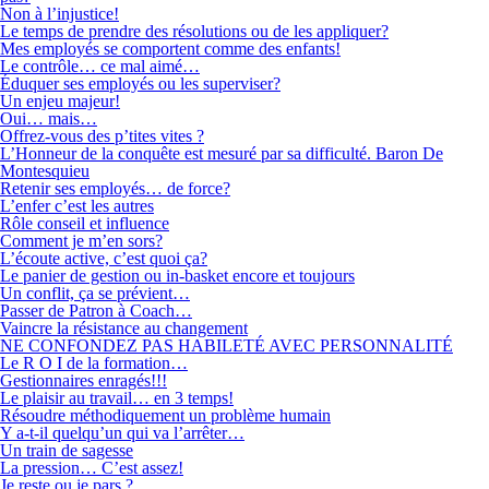
Non à l’injustice!
Le temps de prendre des résolutions ou de les appliquer?
Mes employés se comportent comme des enfants!
Le contrôle… ce mal aimé…
Éduquer ses employés ou les superviser?
Un enjeu majeur!
Oui… mais…
Offrez-vous des p’tites vites ?
L’Honneur de la conquête est mesuré par sa difficulté. Baron De
Montesquieu
Retenir ses employés… de force?
L’enfer c’est les autres
Rôle conseil et influence
Comment je m’en sors?
L’écoute active, c’est quoi ça?
Le panier de gestion ou in-basket encore et toujours
Un conflit, ça se prévient…
Passer de Patron à Coach…
Vaincre la résistance au changement
NE CONFONDEZ PAS HABILETÉ AVEC PERSONNALITÉ
Le R O I de la formation…
Gestionnaires enragés!!!
Le plaisir au travail… en 3 temps!
Résoudre méthodiquement un problème humain
Y a-t-il quelqu’un qui va l’arrêter…
Un train de sagesse
La pression… C’est assez!
Je reste ou je pars ?