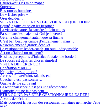
Utilisez-vous les mind maps?
Surprise !
Ressources humaines
Le « lâcher prise »
Oser décider…
SE GÂTER OU ÊTRE SAGE, VOILÀ LA QUESTION?
Équité, égalité ou selon les besoins?
La vie active après la carrière à plein temps
Passer dans les majeures? Oui je le veux!
Gérer le changement autant que sa finalité
C’est ben beau les camps d’entraînement, mais…
Rassemblement à grande échelle!
Le gestionnaire leader-coach, un outil indispensable
A-t-on affaire à un menteur?
Et si les perceptions d’injustice foutaient le bordel!
Le succès est dans les choses simples!
Vive LA DIFFÉRENCE !
Génération Y ou G ?
Négocier, c’est-quoi ça ?
Accros à PowerPoint, ralentissez!
Coacher c’est, pas sorcier…
Qualité de vie au travail
La reconnaissance n’est pas une récompense
L’autorité qui ne fait pas peur…
ÊTRE OU NE PAS ÊTRE GESTIONNAIRE-LEADER!
À vous de décider!
Mais pourquoi la gestion des ressources humaines ne marche-t’elle
pas?