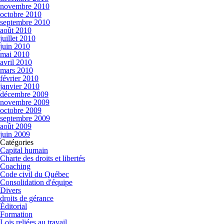
novembre 2010
octobre 2010
septembre 2010
août 2010
juillet 2010
juin 2010
mai 2010
avril 2010
mars 2010
février 2010
janvier 2010
décembre 2009
novembre 2009
octobre 2009
septembre 2009
août 2009
juin 2009
Catégories
Capital humain
Charte des droits et libertés
Coaching
Code civil du Québec
Consolidation d'équipe
Divers
droits de gérance
Éditorial
Formation
Lois reliées au travail