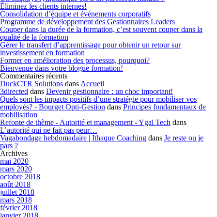
Éliminez les clients internes!
Consolidation d’équipe et événements corporatifs
Programme de développement des Gestionnaires Leaders
Couper dans la durée de la formation, c’est souvent couper dans la
qualité de la formation
Gérer le transfert d’apprentissage pour obtenir un retour sur
investissement en formation
Former en amélioration des processus, pourquoi?
Bienvenue dans votre blogue formation!
Commentaires récents
DuckCTR Solutions
dans
Accueil
3directed
dans
Devenir gestionnaire : un choc important!
Quels sont les impacts positifs d’une stratégie pour mobiliser vos
employés? - Bourget Opti-Gestion
dans
Principes fondamentaux de
mobilisation
Refonte de thème - Autorité et management - Ygal Tech
dans
L’autorité qui ne fait pas peur…
Vagabondage hebdomadaire | Ithaque Coaching
dans
Je reste ou je
pars ?
Archives
mai 2020
mars 2020
octobre 2018
août 2018
juillet 2018
mars 2018
février 2018
janvier 2018