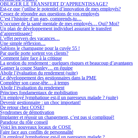
OBLIGER LE TRANSFERT D’APPRENTISSAGE?
Est-ce que j’utilise le potentiel d’innovation de mes employés?
Cessez de répondre aux questions de vos employés
C’est l’histoire d’un gars, comprends-tu…
S’occuper de la santé mentale de mes employés… Qui? Moi?
Un plan de développement individuel assurant le transfert
d’apprentissage?
L’effet pervers des vacances…
Une simple réflexion…
Sablons le champagne pour la cuvée 55 !
Par quelle porte sortent vos clients?
Comment faire face à la critique
La gestion du rendement : quelques risques et beaucoup d’avantages
Gagner la coupe Stanley… en équipe
Abolir l’évaluation du rendement (suite)
Le développement des gestionnaires dans la PME
Compléter son casse-tête… à temps
Abolir l’évaluation du rendement
Principes fondamentaux de mobilisation
Un employé lymphatique est-il un paresseux malade ? (suite)
Devenir gestionnaire : un choc important!
De retour chez COSE!
Syndromes de démotivation
Implanter et réussir un changement, c’est pas si compliqué!
Paradoxe du rôle conseil
Voici les nouveaux locaux de COSE
Faire face aux conflits de personnalité
Un employé lymphatique est-il un paresseux malade ?