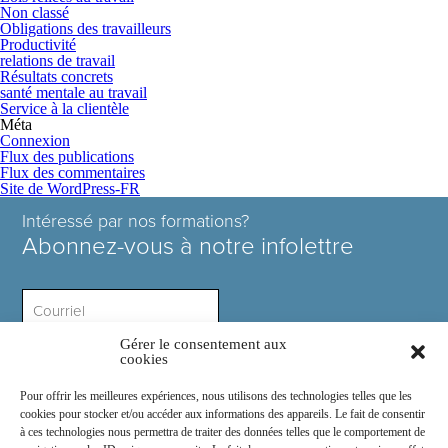
Non classé
Obligations des travailleurs
Productivité
relations de travail
Résultats concrets
santé mentale au travail
Service à la clientèle
Méta
Connexion
Flux des publications
Flux des commentaires
Site de WordPress-FR
Intéressé par nos formations?
Abonnez-vous à notre infolettre
Gérer le consentement aux
Intérêt ?
cookies
Pour offrir les meilleures expériences, nous utilisons des technologies telles que les
cookies pour stocker et/ou accéder aux informations des appareils. Le fait de consentir
à ces technologies nous permettra de traiter des données telles que le comportement de