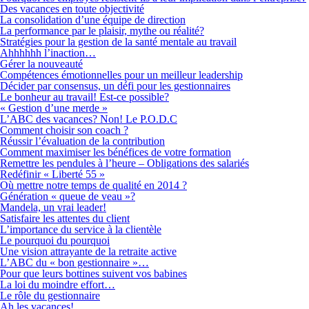
Des vacances en toute objectivité
La consolidation d’une équipe de direction
La performance par le plaisir, mythe ou réalité?
Stratégies pour la gestion de la santé mentale au travail
Ahhhhhh l’inaction…
Gérer la nouveauté
Compétences émotionnelles pour un meilleur leadership
Décider par consensus, un défi pour les gestionnaires
Le bonheur au travail! Est-ce possible?
« Gestion d’une merde »
L’ABC des vacances? Non! Le P.O.D.C
Comment choisir son coach ?
Réussir l’évaluation de la contribution
Comment maximiser les bénéfices de votre formation
Remettre les pendules à l’heure – Obligations des salariés
Redéfinir « Liberté 55 »
Où mettre notre temps de qualité en 2014 ?
Génération « queue de veau »?
Mandela, un vrai leader!
Satisfaire les attentes du client
L’importance du service à la clientèle
Le pourquoi du pourquoi
Une vision attrayante de la retraite active
L’ABC du « bon gestionnaire »…
Pour que leurs bottines suivent vos babines
La loi du moindre effort…
Le rôle du gestionnaire
Ah les vacances!