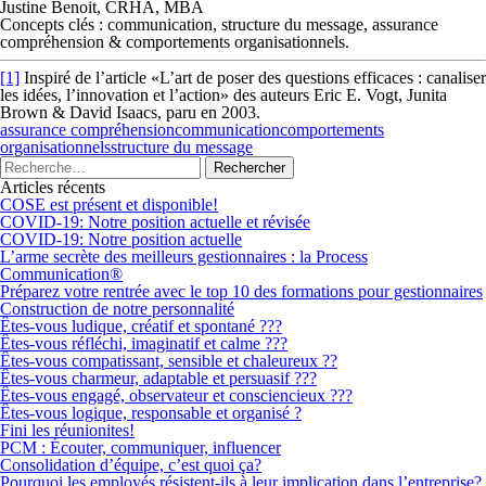
Justine Benoit, CRHA, MBA
Concepts clés : communication, structure du message, assurance
compréhension & comportements organisationnels.
[1]
Inspiré de l’article «L’art de poser des questions efficaces : canaliser
les idées, l’innovation et l’action» des auteurs Eric E. Vogt, Junita
Brown & David Isaacs, paru en 2003.
assurance compréhension
communication
comportements
organisationnels
structure du message
Articles récents
COSE est présent et disponible!
COVID-19: Notre position actuelle et révisée
COVID-19: Notre position actuelle
L’arme secrète des meilleurs gestionnaires : la Process
Communication®
Préparez votre rentrée avec le top 10 des formations pour gestionnaires
Construction de notre personnalité
Êtes-vous ludique, créatif et spontané ???
Êtes-vous réfléchi, imaginatif et calme ???
Êtes-vous compatissant, sensible et chaleureux ??
Êtes-vous charmeur, adaptable et persuasif ???
Êtes-vous engagé, observateur et consciencieux ???
Êtes-vous logique, responsable et organisé ?
Fini les réunionites!
PCM : Écouter, communiquer, influencer
Consolidation d’équipe, c’est quoi ça?
Pourquoi les employés résistent-ils à leur implication dans l’entreprise?