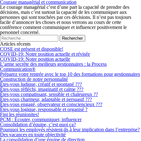
Courage managérial et communication
Le courage managérial c’est d’une part la capacité de prendre des
décisions, mais c’est surtout la capacité de les communiquer aux
personnes qui sont touchées par ces décisions. Il n’est pas toujours
facile d’annoncer les choses et nous verrons au cours de cette
conférence comment communiquer et influencer positivement le
personnel concerné.
Articles récents
COSE est présent et disponible!
COVID-19: Notre position actuelle et révisée
COVID-19: Notre position actuelle
L’arme secrète des meilleurs gestionnaires : la Process
Communication®
Préparez votre rentrée avec le top 10 des formations pour gestionnaires
Construction de notre personnalité
Êtes-vous ludique, créatif et spontané ???
Êtes-vous réfléchi, imaginatif et calme ???
Êtes-vous compatissant, sensible et chaleureux ??
Êtes-vous charmeur, adaptable et persuasif ???
Êtes-vous engagé, observateur et consciencieux ???
Êtes-vous logique, responsable et organisé ?
Fini les réunionites!
PCM : Écouter, communiquer, influencer
Consolidation d’équipe, c’est quoi ça?
Pourquoi les employés résistent-ils à leur implication dans l’entreprise?
Des vacances en toute objectivité
La consolidation d’une équipe de direction