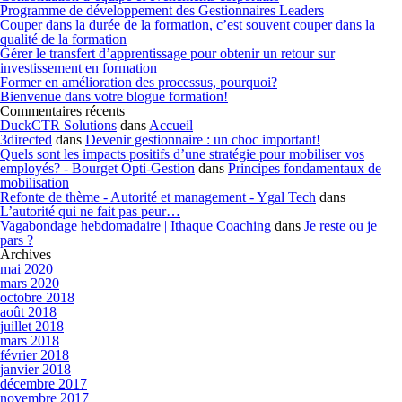
Programme de développement des Gestionnaires Leaders
Couper dans la durée de la formation, c’est souvent couper dans la
qualité de la formation
Gérer le transfert d’apprentissage pour obtenir un retour sur
investissement en formation
Former en amélioration des processus, pourquoi?
Bienvenue dans votre blogue formation!
Commentaires récents
DuckCTR Solutions
dans
Accueil
3directed
dans
Devenir gestionnaire : un choc important!
Quels sont les impacts positifs d’une stratégie pour mobiliser vos
employés? - Bourget Opti-Gestion
dans
Principes fondamentaux de
mobilisation
Refonte de thème - Autorité et management - Ygal Tech
dans
L’autorité qui ne fait pas peur…
Vagabondage hebdomadaire | Ithaque Coaching
dans
Je reste ou je
pars ?
Archives
mai 2020
mars 2020
octobre 2018
août 2018
juillet 2018
mars 2018
février 2018
janvier 2018
décembre 2017
novembre 2017