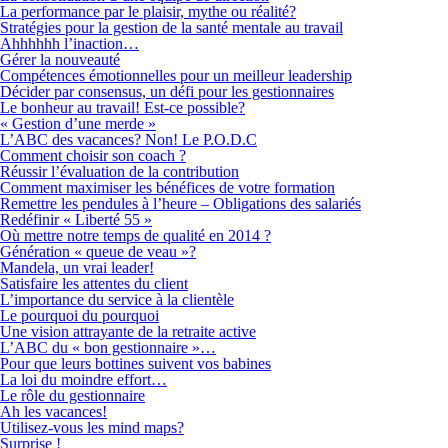
La performance par le plaisir, mythe ou réalité?
Stratégies pour la gestion de la santé mentale au travail
Ahhhhhh l’inaction…
Gérer la nouveauté
Compétences émotionnelles pour un meilleur leadership
Décider par consensus, un défi pour les gestionnaires
Le bonheur au travail! Est-ce possible?
« Gestion d’une merde »
L’ABC des vacances? Non! Le P.O.D.C
Comment choisir son coach ?
Réussir l’évaluation de la contribution
Comment maximiser les bénéfices de votre formation
Remettre les pendules à l’heure – Obligations des salariés
Redéfinir « Liberté 55 »
Où mettre notre temps de qualité en 2014 ?
Génération « queue de veau »?
Mandela, un vrai leader!
Satisfaire les attentes du client
L’importance du service à la clientèle
Le pourquoi du pourquoi
Une vision attrayante de la retraite active
L’ABC du « bon gestionnaire »…
Pour que leurs bottines suivent vos babines
La loi du moindre effort…
Le rôle du gestionnaire
Ah les vacances!
Utilisez-vous les mind maps?
Surprise !