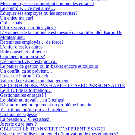
Mes employés se comportent comme des enfants!
Le contrôle… ce mal aimé…
Éduquer ses employés ou les superviser?
Un enjeu majeur!
Oui… mais…
Offrez-vous des p’tites vites ?
L’Honneur de la conquête est mesuré par sa difficulté. Baron De
Montesquieu
Retenir ses employés… de force?
L’enfer c’est les autres
Rôle conseil et influence
Comment je m’en sors?
L’écoute active, c’est quoi ça?
Le panier de gestion ou in-basket encore et toujours
Un conflit, ça se prévient…
Passer de Patron à Coach…
Vaincre la résistance au changement
NE CONFONDEZ PAS HABILETÉ AVEC PERSONNALITÉ
Le R O I de la formation…
Gestionnaires enragés!!!
Le plaisir au travail… en 3 temps!
Résoudre méthodiquement un problème humain
Y a-t-il quelqu’un qui va l’arrêter…
Un train de sagesse
La pression… C’est assez!
Je reste ou je pars ?
OBLIGER LE TRANSFERT D’APPRENTISSAGE?
Est-ce que j’utilise le potentiel d’innovation de mes employés?