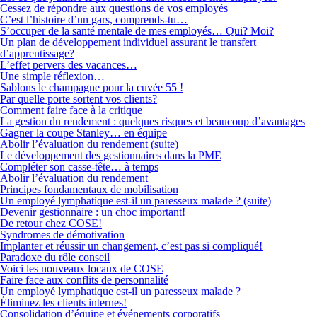
Cessez de répondre aux questions de vos employés
C’est l’histoire d’un gars, comprends-tu…
S’occuper de la santé mentale de mes employés… Qui? Moi?
Un plan de développement individuel assurant le transfert
d’apprentissage?
L’effet pervers des vacances…
Une simple réflexion…
Sablons le champagne pour la cuvée 55 !
Par quelle porte sortent vos clients?
Comment faire face à la critique
La gestion du rendement : quelques risques et beaucoup d’avantages
Gagner la coupe Stanley… en équipe
Abolir l’évaluation du rendement (suite)
Le développement des gestionnaires dans la PME
Compléter son casse-tête… à temps
Abolir l’évaluation du rendement
Principes fondamentaux de mobilisation
Un employé lymphatique est-il un paresseux malade ? (suite)
Devenir gestionnaire : un choc important!
De retour chez COSE!
Syndromes de démotivation
Implanter et réussir un changement, c’est pas si compliqué!
Paradoxe du rôle conseil
Voici les nouveaux locaux de COSE
Faire face aux conflits de personnalité
Un employé lymphatique est-il un paresseux malade ?
Éliminez les clients internes!
Consolidation d’équipe et événements corporatifs