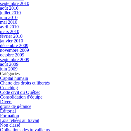
septembre 2010
août 2010
juillet 2010
juin 2010
mai 2010
avril 2010
mars 2010
février 2010
janvier 2010
décembre 2009
novembre 2009
octobre 2009
septembre 2009
août 2009
juin 2009
Catégories
Capital humain
Charte des droits et libertés
Coaching
Code civil du Québec
Consolidation d'équipe
Divers
droits de gérance
Éditorial
Formation
Lois reliées au travail
Non classé
Obligations des travailleurs