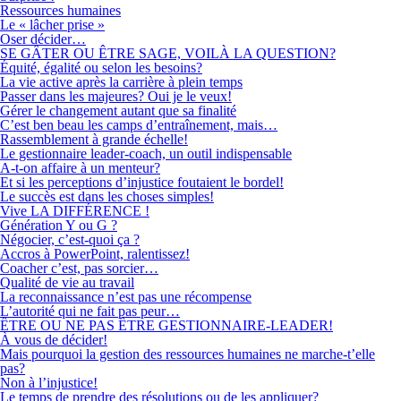
Ressources humaines
Le « lâcher prise »
Oser décider…
SE GÂTER OU ÊTRE SAGE, VOILÀ LA QUESTION?
Équité, égalité ou selon les besoins?
La vie active après la carrière à plein temps
Passer dans les majeures? Oui je le veux!
Gérer le changement autant que sa finalité
C’est ben beau les camps d’entraînement, mais…
Rassemblement à grande échelle!
Le gestionnaire leader-coach, un outil indispensable
A-t-on affaire à un menteur?
Et si les perceptions d’injustice foutaient le bordel!
Le succès est dans les choses simples!
Vive LA DIFFÉRENCE !
Génération Y ou G ?
Négocier, c’est-quoi ça ?
Accros à PowerPoint, ralentissez!
Coacher c’est, pas sorcier…
Qualité de vie au travail
La reconnaissance n’est pas une récompense
L’autorité qui ne fait pas peur…
ÊTRE OU NE PAS ÊTRE GESTIONNAIRE-LEADER!
À vous de décider!
Mais pourquoi la gestion des ressources humaines ne marche-t’elle
pas?
Non à l’injustice!
Le temps de prendre des résolutions ou de les appliquer?