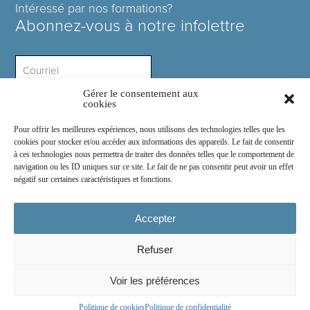
Intéressé par nos formations?
Abonnez-vous à notre infolettre
Gérer le consentement aux
Intérêt ?
cookies
Pour offrir les meilleures expériences, nous utilisons des technologies telles que les
cookies pour stocker et/ou accéder aux informations des appareils. Le fait de consentir
à ces technologies nous permettra de traiter des données telles que le comportement de
navigation ou les ID uniques sur ce site. Le fait de ne pas consentir peut avoir un effet
négatif sur certaines caractéristiques et fonctions.
Rejoignez-nous sur :
Accepter
Refuser
© 2026
COSE Inc.
- Tous droits réservés
Voir les préférences
2030 boul. Pie IX suite 214.2
Montréal
(
Québec
)
Canada
H1V 2C8
Politique de cookies
Politique de confidentialité