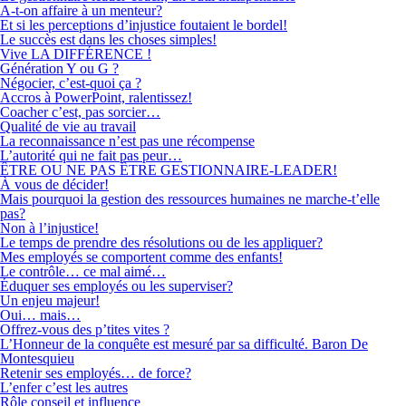
A-t-on affaire à un menteur?
Et si les perceptions d’injustice foutaient le bordel!
Le succès est dans les choses simples!
Vive LA DIFFÉRENCE !
Génération Y ou G ?
Négocier, c’est-quoi ça ?
Accros à PowerPoint, ralentissez!
Coacher c’est, pas sorcier…
Qualité de vie au travail
La reconnaissance n’est pas une récompense
L’autorité qui ne fait pas peur…
ÊTRE OU NE PAS ÊTRE GESTIONNAIRE-LEADER!
À vous de décider!
Mais pourquoi la gestion des ressources humaines ne marche-t’elle
pas?
Non à l’injustice!
Le temps de prendre des résolutions ou de les appliquer?
Mes employés se comportent comme des enfants!
Le contrôle… ce mal aimé…
Éduquer ses employés ou les superviser?
Un enjeu majeur!
Oui… mais…
Offrez-vous des p’tites vites ?
L’Honneur de la conquête est mesuré par sa difficulté. Baron De
Montesquieu
Retenir ses employés… de force?
L’enfer c’est les autres
Rôle conseil et influence