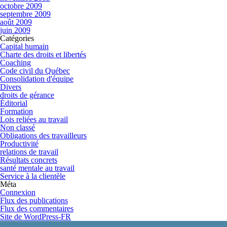
octobre 2009
septembre 2009
août 2009
juin 2009
Catégories
Capital humain
Charte des droits et libertés
Coaching
Code civil du Québec
Consolidation d'équipe
Divers
droits de gérance
Éditorial
Formation
Lois reliées au travail
Non classé
Obligations des travailleurs
Productivité
relations de travail
Résultats concrets
santé mentale au travail
Service à la clientèle
Méta
Connexion
Flux des publications
Flux des commentaires
Site de WordPress-FR