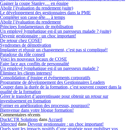
Gagner la coupe Stanley… en équipe
Abolir l’évaluation du rendement (suite)
Le développement des gestionnaires dans la PME
Compléter son casse-tête… à temps
Abolir l’évaluation du rendement
Principes fondamentaux de mobilisation
Un employé lymphatique est-il un paresseux malade ? (suite)
Devenir gestionnaire : un choc important!
De retour chez COSE!
Syndromes de démotivation
Implanter et réussir un changement, c’est pas si compliqué!
Paradoxe du rôle conseil
Voici les nouveaux locaux de COSE
Faire face aux conflits de personnalité
Un employé lymphatique est-il un paresseux malade ?
Éliminez les clients internes!
Consolidation d’équipe et événements corporatifs
Programme de développement des Gestionnaires Leaders
Couper dans la durée de la formation, c’est souvent couper dans la
qualité de la formation
Gérer le transfert d’apprentissage pour obtenir un retour sur
investissement en formation
Former en amélioration des processus, pourquoi?
Bienvenue dans votre blogue formation!
Commentaires récents
DuckCTR Solutions
dans
Accueil
3directed
dans
Devenir gestionnaire : un choc important!
Quels sont les impacts positifs d’une stratégie pour mobiliser vos