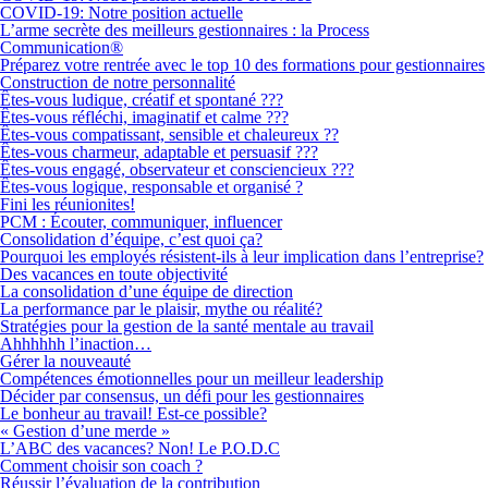
COVID-19: Notre position actuelle
L’arme secrète des meilleurs gestionnaires : la Process
Communication®
Préparez votre rentrée avec le top 10 des formations pour gestionnaires
Construction de notre personnalité
Êtes-vous ludique, créatif et spontané ???
Êtes-vous réfléchi, imaginatif et calme ???
Êtes-vous compatissant, sensible et chaleureux ??
Êtes-vous charmeur, adaptable et persuasif ???
Êtes-vous engagé, observateur et consciencieux ???
Êtes-vous logique, responsable et organisé ?
Fini les réunionites!
PCM : Écouter, communiquer, influencer
Consolidation d’équipe, c’est quoi ça?
Pourquoi les employés résistent-ils à leur implication dans l’entreprise?
Des vacances en toute objectivité
La consolidation d’une équipe de direction
La performance par le plaisir, mythe ou réalité?
Stratégies pour la gestion de la santé mentale au travail
Ahhhhhh l’inaction…
Gérer la nouveauté
Compétences émotionnelles pour un meilleur leadership
Décider par consensus, un défi pour les gestionnaires
Le bonheur au travail! Est-ce possible?
« Gestion d’une merde »
L’ABC des vacances? Non! Le P.O.D.C
Comment choisir son coach ?
Réussir l’évaluation de la contribution