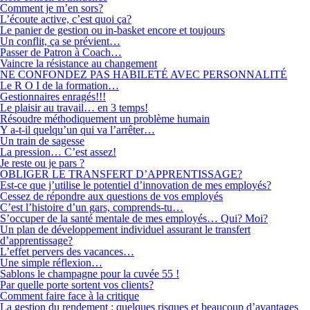
Comment je m’en sors?
L’écoute active, c’est quoi ça?
Le panier de gestion ou in-basket encore et toujours
Un conflit, ça se prévient…
Passer de Patron à Coach…
Vaincre la résistance au changement
NE CONFONDEZ PAS HABILETÉ AVEC PERSONNALITÉ
Le R O I de la formation…
Gestionnaires enragés!!!
Le plaisir au travail… en 3 temps!
Résoudre méthodiquement un problème humain
Y a-t-il quelqu’un qui va l’arrêter…
Un train de sagesse
La pression… C’est assez!
Je reste ou je pars ?
OBLIGER LE TRANSFERT D’APPRENTISSAGE?
Est-ce que j’utilise le potentiel d’innovation de mes employés?
Cessez de répondre aux questions de vos employés
C’est l’histoire d’un gars, comprends-tu…
S’occuper de la santé mentale de mes employés… Qui? Moi?
Un plan de développement individuel assurant le transfert
d’apprentissage?
L’effet pervers des vacances…
Une simple réflexion…
Sablons le champagne pour la cuvée 55 !
Par quelle porte sortent vos clients?
Comment faire face à la critique
La gestion du rendement : quelques risques et beaucoup d’avantages