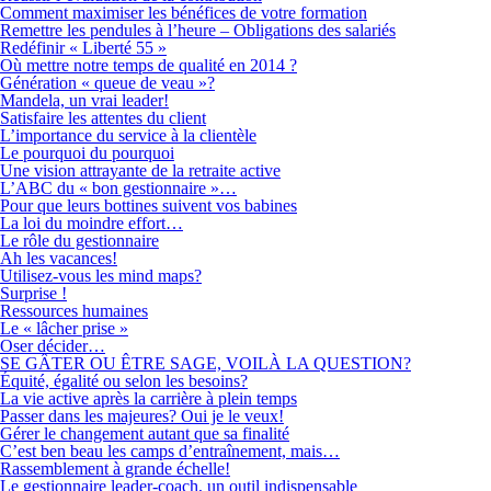
Comment maximiser les bénéfices de votre formation
Remettre les pendules à l’heure – Obligations des salariés
Redéfinir « Liberté 55 »
Où mettre notre temps de qualité en 2014 ?
Génération « queue de veau »?
Mandela, un vrai leader!
Satisfaire les attentes du client
L’importance du service à la clientèle
Le pourquoi du pourquoi
Une vision attrayante de la retraite active
L’ABC du « bon gestionnaire »…
Pour que leurs bottines suivent vos babines
La loi du moindre effort…
Le rôle du gestionnaire
Ah les vacances!
Utilisez-vous les mind maps?
Surprise !
Ressources humaines
Le « lâcher prise »
Oser décider…
SE GÂTER OU ÊTRE SAGE, VOILÀ LA QUESTION?
Équité, égalité ou selon les besoins?
La vie active après la carrière à plein temps
Passer dans les majeures? Oui je le veux!
Gérer le changement autant que sa finalité
C’est ben beau les camps d’entraînement, mais…
Rassemblement à grande échelle!
Le gestionnaire leader-coach, un outil indispensable