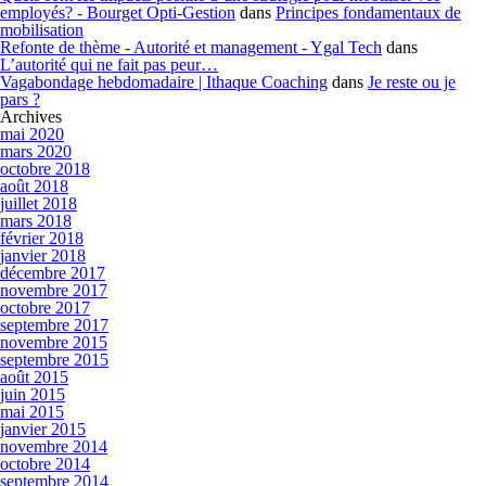
employés? - Bourget Opti-Gestion
dans
Principes fondamentaux de
mobilisation
Refonte de thème - Autorité et management - Ygal Tech
dans
L’autorité qui ne fait pas peur…
Vagabondage hebdomadaire | Ithaque Coaching
dans
Je reste ou je
pars ?
Archives
mai 2020
mars 2020
octobre 2018
août 2018
juillet 2018
mars 2018
février 2018
janvier 2018
décembre 2017
novembre 2017
octobre 2017
septembre 2017
novembre 2015
septembre 2015
août 2015
juin 2015
mai 2015
janvier 2015
novembre 2014
octobre 2014
septembre 2014