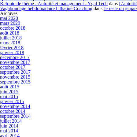
Refonte de thème - Autorité et management - Ygal Tech
dans
L’autorit
Vagabondage hebdomadaire | Ithaque Coaching
dans
Je reste ou je par
Archives
mai 2020
mars 2020
octobre 2018
août 2018
juillet 2018
mars 2018
février 2018
janvier 2018
décembre 2017
novembre 2017
octobre 2017
septembre 2017
novembre 2015
septembre 2015
août 2015
juin 2015
mai 2015
janvier 2015
novembre 2014
octobre 2014
septembre 2014
juillet 2014
juin 2014
mai 2014
avril 2014