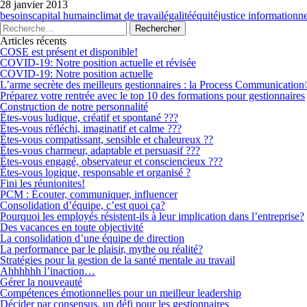
28 janvier 2013
besoins
capital humain
climat de travail
égalité
équité
justice informationne
Articles récents
COSE est présent et disponible!
COVID-19: Notre position actuelle et révisée
COVID-19: Notre position actuelle
L’arme secrète des meilleurs gestionnaires : la Process Communicatio
Préparez votre rentrée avec le top 10 des formations pour gestionnaires
Construction de notre personnalité
Êtes-vous ludique, créatif et spontané ???
Êtes-vous réfléchi, imaginatif et calme ???
Êtes-vous compatissant, sensible et chaleureux ??
Êtes-vous charmeur, adaptable et persuasif ???
Êtes-vous engagé, observateur et consciencieux ???
Êtes-vous logique, responsable et organisé ?
Fini les réunionites!
PCM : Écouter, communiquer, influencer
Consolidation d’équipe, c’est quoi ça?
Pourquoi les employés résistent-ils à leur implication dans l’entreprise?
Des vacances en toute objectivité
La consolidation d’une équipe de direction
La performance par le plaisir, mythe ou réalité?
Stratégies pour la gestion de la santé mentale au travail
Ahhhhhh l’inaction…
Gérer la nouveauté
Compétences émotionnelles pour un meilleur leadership
Décider par consensus, un défi pour les gestionnaires