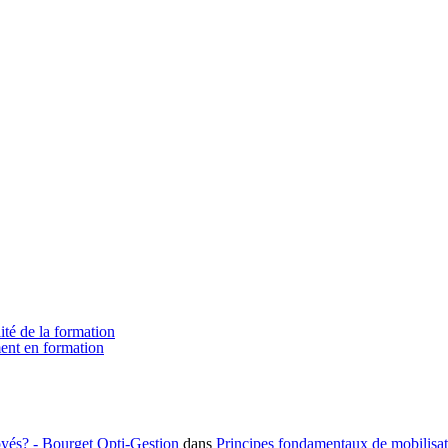
ité de la formation
ment en formation
loyés? - Bourget Opti-Gestion
dans
Principes fondamentaux de mobilisa