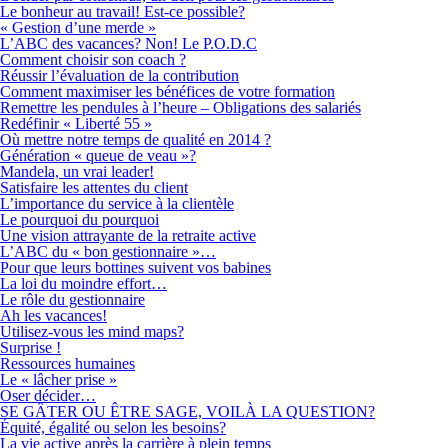
Le bonheur au travail! Est-ce possible?
« Gestion d’une merde »
L’ABC des vacances? Non! Le P.O.D.C
Comment choisir son coach ?
Réussir l’évaluation de la contribution
Comment maximiser les bénéfices de votre formation
Remettre les pendules à l’heure – Obligations des salariés
Redéfinir « Liberté 55 »
Où mettre notre temps de qualité en 2014 ?
Génération « queue de veau »?
Mandela, un vrai leader!
Satisfaire les attentes du client
L’importance du service à la clientèle
Le pourquoi du pourquoi
Une vision attrayante de la retraite active
L’ABC du « bon gestionnaire »…
Pour que leurs bottines suivent vos babines
La loi du moindre effort…
Le rôle du gestionnaire
Ah les vacances!
Utilisez-vous les mind maps?
Surprise !
Ressources humaines
Le « lâcher prise »
Oser décider…
SE GÂTER OU ÊTRE SAGE, VOILÀ LA QUESTION?
Équité, égalité ou selon les besoins?
La vie active après la carrière à plein temps