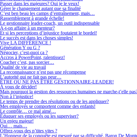
Passer dans les majeures? Oui je le veux!
Gérer le changement autant que sa finalité
C’est ben beau les camps d’entraînement, mais…
Rassemblement à grande échelle!
Le gestionnaire leader-coach, un outil indispensable
A-t-on affaire à un menteur?
Et si les perceptions d’injustice foutaient le bordel!
Le succès est dans les choses simples!
Vive LA DIFFÉRENCE !
Génération Y ou G ?
Négocier, c’est-quoi ça ?
Accros à PowerPoint, ralentissez!
Coacher c’est, pas sorcier…
Qualité de vie au travail
La reconnaissance n’est pas une récompense
L’autorité qui ne fait pas peur…
ÊTRE OU NE PAS ÊTRE GESTIONNAIRE-LEADER!
À vous de décider!
Mais pourquoi la gestion des ressources humaines ne marche-t’elle pas
Non à l’injustice!
Le temps de prendre des résolutions ou de les appliquer?
Mes employés se comportent comme des enfants!
Le contrôle… ce mal aimé…
Éduquer ses employés ou les superviser?
Un enjeu majeur!
Oui… mais…
Offrez-vous des p’tites vites ?
L’Honneur de la conquête est mesuré par sa difficulté. Baron De Mont