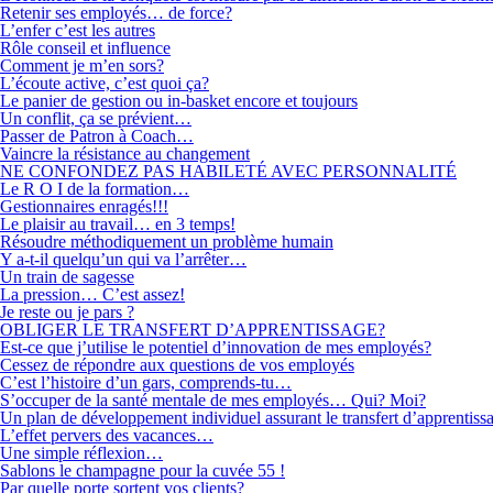
Retenir ses employés… de force?
L’enfer c’est les autres
Rôle conseil et influence
Comment je m’en sors?
L’écoute active, c’est quoi ça?
Le panier de gestion ou in-basket encore et toujours
Un conflit, ça se prévient…
Passer de Patron à Coach…
Vaincre la résistance au changement
NE CONFONDEZ PAS HABILETÉ AVEC PERSONNALITÉ
Le R O I de la formation…
Gestionnaires enragés!!!
Le plaisir au travail… en 3 temps!
Résoudre méthodiquement un problème humain
Y a-t-il quelqu’un qui va l’arrêter…
Un train de sagesse
La pression… C’est assez!
Je reste ou je pars ?
OBLIGER LE TRANSFERT D’APPRENTISSAGE?
Est-ce que j’utilise le potentiel d’innovation de mes employés?
Cessez de répondre aux questions de vos employés
C’est l’histoire d’un gars, comprends-tu…
S’occuper de la santé mentale de mes employés… Qui? Moi?
Un plan de développement individuel assurant le transfert d’apprentiss
L’effet pervers des vacances…
Une simple réflexion…
Sablons le champagne pour la cuvée 55 !
Par quelle porte sortent vos clients?