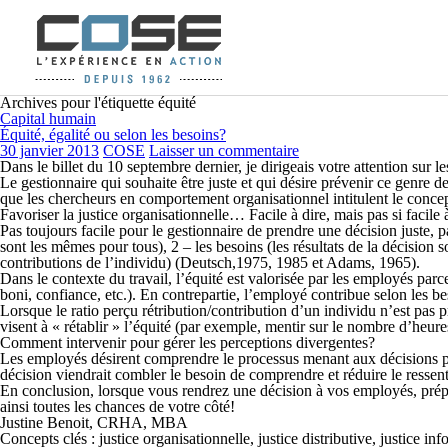
Archives pour l'étiquette équité
Capital humain
Équité, égalité ou selon les besoins?
30 janvier 2013
COSE
Laisser un commentaire
Dans le billet du 10 septembre dernier, je dirigeais votre attention sur l
Le gestionnaire qui souhaite être juste et qui désire prévenir ce genre d
que les chercheurs en comportement organisationnel intitulent le conc
Favoriser la justice organisationnelle… Facile à dire, mais pas si facile à
Pas toujours facile pour le gestionnaire de prendre une décision juste, par
sont les mêmes pour tous), 2 – les besoins (les résultats de la décision s
contributions de l’individu) (Deutsch,1975, 1985 et Adams, 1965).
Dans le contexte du travail, l’équité est valorisée par les employés parc
boni, confiance, etc.). En contrepartie, l’employé contribue selon les b
Lorsque le ratio perçu rétribution/contribution d’un individu n’est pas
visent à « rétablir » l’équité (par exemple, mentir sur le nombre d’heures
Comment intervenir pour gérer les perceptions divergentes?
Les employés désirent comprendre le processus menant aux décisions puisq
décision viendrait combler le besoin de comprendre et réduire le ressen
En conclusion, lorsque vous rendrez une décision à vos employés, 
ainsi toutes les chances de votre côté!
Justine Benoit, CRHA, MBA
Concepts clés : justice organisationnelle, justice distributive, justice inf