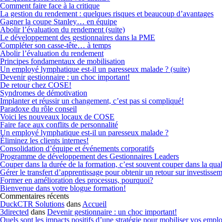
Comment faire face à la critique
La gestion du rendement : quelques risques et beaucoup d’avantages
Gagner la coupe Stanley… en équipe
Abolir l’évaluation du rendement (suite)
Le développement des gestionnaires dans la PME
Compléter son casse-tête… à temps
Abolir l’évaluation du rendement
Principes fondamentaux de mobilisation
Un employé lymphatique est-il un paresseux malade ? (suite)
Devenir gestionnaire : un choc important!
De retour chez COSE!
Syndromes de démotivation
Implanter et réussir un changement, c’est pas si compliqué!
Paradoxe du rôle conseil
Voici les nouveaux locaux de COSE
Faire face aux conflits de personnalité
Un employé lymphatique est-il un paresseux malade ?
Éliminez les clients internes!
Consolidation d’équipe et événements corporatifs
Programme de développement des Gestionnaires Leaders
Couper dans la durée de la formation, c’est souvent couper dans la qual
Gérer le transfert d’apprentissage pour obtenir un retour sur investisse
Former en amélioration des processus, pourquoi?
Bienvenue dans votre blogue formation!
Commentaires récents
DuckCTR Solutions
dans
Accueil
3directed
dans
Devenir gestionnaire : un choc important!
Quels sont les impacts positifs d’une stratégie pour mobiliser vos emp