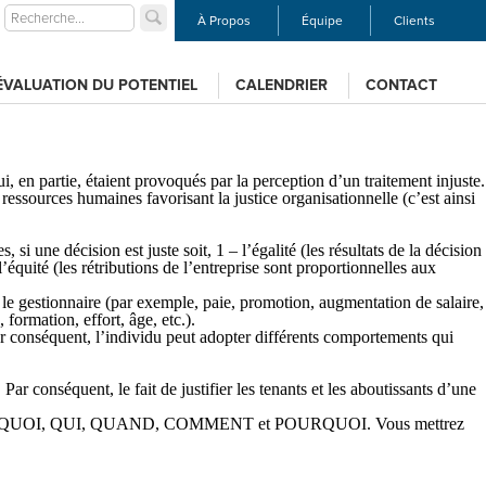
À Propos
Équipe
Clients
ÉVALUATION DU POTENTIEL
CALENDRIER
CONTACT
i, en partie, étaient provoqués par la perception d’un traitement injuste.
ressources humaines favorisant la justice organisationnelle (c’est ainsi
si une décision est juste soit, 1 – l’égalité (les résultats de la décision
l’équité (les rétributions de l’entreprise sont proportionnelles aux
r le gestionnaire (par exemple, paie, promotion, augmentation de salaire,
formation, effort, âge, etc.).
Par conséquent, l’individu peut adopter différents comportements qui
r conséquent, le fait de justifier les tenants et les aboutissants d’une
aire avec : QUOI, QUI, QUAND, COMMENT et POURQUOI. Vous mettrez