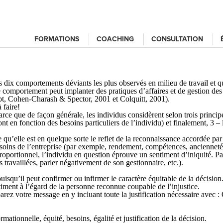
FORMATIONS
COACHING
CONSULTATION
es dix comportements déviants les plus observés en milieu de travail et qu
e comportement peut implanter des pratiques d’affaires et de gestion des 
ept, Cohen-Charash & Spector, 2001 et Colquitt, 2001).
 faire!
ce que de façon générale, les individus considèrent selon trois principes, 
ont en fonction des besoins particuliers de l’individu) et finalement, 3 – 
e qu’elle est en quelque sorte le reflet de la reconnaissance accordée pa
esoins de l’entreprise (par exemple, rendement, compétences, ancienneté, 
 proportionnel, l’individu en question éprouve un sentiment d’iniquité. 
 travaillées, parler négativement de son gestionnaire, etc.).
u’il peut confirmer ou infirmer le caractère équitable de la décision. Pa
timent à l’égard de la personne reconnue coupable de l’injustice.
préparez votre message en y incluant toute la justification nécess
ormationnelle, équité, besoins, égalité et justification de la décision.