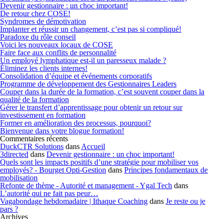
Devenir gestionnaire : un choc important!
De retour chez COSE!
Syndromes de démotivation
Implanter et réussir un changement, c’est pas si compliqué!
Paradoxe du rôle conseil
Voici les nouveaux locaux de COSE
Faire face aux conflits de personnalité
Un employé lymphatique est-il un paresseux malade ?
Éliminez les clients internes!
Consolidation d’équipe et événements corporatifs
Programme de développement des Gestionnaires Leaders
Couper dans la durée de la formation, c’est souvent couper dans la
qualité de la formation
Gérer le transfert d’apprentissage pour obtenir un retour sur
investissement en formation
Former en amélioration des processus, pourquoi?
Bienvenue dans votre blogue formation!
Commentaires récents
DuckCTR Solutions
dans
Accueil
3directed
dans
Devenir gestionnaire : un choc important!
Quels sont les impacts positifs d’une stratégie pour mobiliser vos
employés? - Bourget Opti-Gestion
dans
Principes fondamentaux de
mobilisation
Refonte de thème - Autorité et management - Ygal Tech
dans
L’autorité qui ne fait pas peur…
Vagabondage hebdomadaire | Ithaque Coaching
dans
Je reste ou je
pars ?
Archives