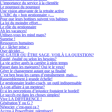
L’importance du service à la clientèle
Le pourquoi du pourquoi
Une vision attrayante de la retraite active
L’ABC du « bon gestionnaire »…
Pour que leurs bottines suivent vos babines
La loi du moindre effort…
Le rôle du gestionnaire
Ah les vacances!
Utilisez-vous les mind maps?
Surprise !
Ressources humaines
Le « lâcher prise »
Oser décider…
SE GÂTER OU ÊTRE SAGE, VOILÀ LA QUESTION?
Équité, égalité ou selon les besoins?
La vie active après la carrière à plein temps
Passer dans les majeures? Oui je le veux!
Gérer le changement autant que sa finalité
C’est ben beau les camps d’entraînement, mais…
Rassemblement à grande échelle!
Le gestionnaire leader-coach, un outil indispensable
A-t-on affaire à un menteur?
Et si les perceptions d’injustice foutaient le bordel!
Le succès est dans les choses simples!
Vive LA DIFFÉRENCE !
Génération Y ou G ?
Négocier, c’est-quoi ça ?
Accros à PowerPoint, ralentissez!