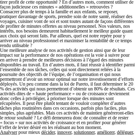
tirer profit de cette opportunité ? En d’autres mots, comment utiliser de
façon judicieuse ces minutes « additionnelles » retrouvées ?
Consacrer plus de temps à la famille et aux enfants, se reposer,
pratiquer davantage de sports, prendre soin de notre santé, réaliser des
voyages, cuisiner vont de soi et sont toutes autant de façons différentes
de profiter de minutes offertes au niveau personnel. Nos valeurs, nos
intérêts, nos besoins demeurent habituellement le meilleur guide quant
aux choix qui seront faits. Par ailleurs, quel est notre repère pour y
arriver au niveau professionnel et maximiser la rentabilité de ce temps
rendu utilisable ?
Une meilleure analyse de nos activités de gestion ainsi que de leur
impact sur la performance de nos opérations est la voie à suivre pour
en arriver à prendre de meilleures décisions à l’égard des minutes
disponibles au travail. En d’autres mots, il faut réussir à identifier parmi
l’ensemble de nos tâches, celles qui sont directement reliées à la
poursuite des objectifs de l’équipe, de l’organisation et qui nous
permettront d’avoir un retour optimal sur notre investissement d’efforts
déployés. Un peu comme dans la loi de Pareto, il faut déterminer le 20
% des activités qui nous permettront d’obtenir un 80% de résultats. Ces
activités dites de « haute performance » ou de croissance deviennent
donc celles à privilégier, à prioriser lorsque des minutes sont
récupérées. Il peut être plutôt tentant de vouloir compléter d’autres
tâches plus routinières dans ces occasions, parfois plus faciles, plus
simples, plus agréables. Mais ces activités de maintien généreront-elles
le retour souhaité ? Le défi demeurera donc de connaître et de rester
« focus » sur nos activités de croissance et en profiter pour générer
l’effet de levier désiré en les réalisant au bon moment.
Analyser
pour mieux
décider
,
innover
,
solutionner
,
améliorer
,
déléguer
,