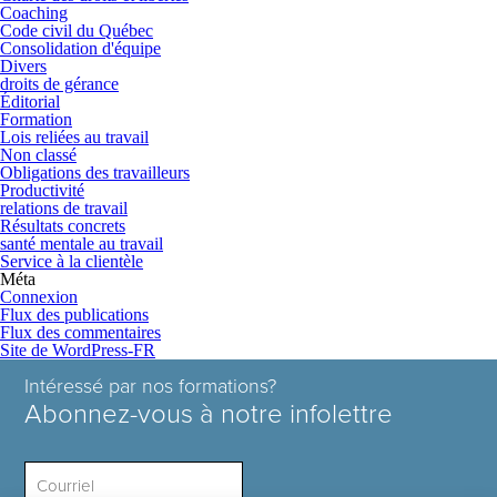
Coaching
Code civil du Québec
Consolidation d'équipe
Divers
droits de gérance
Éditorial
Formation
Lois reliées au travail
Non classé
Obligations des travailleurs
Productivité
relations de travail
Résultats concrets
santé mentale au travail
Service à la clientèle
Méta
Connexion
Flux des publications
Flux des commentaires
Site de WordPress-FR
Intéressé par nos formations?
Abonnez-vous à notre infolettre