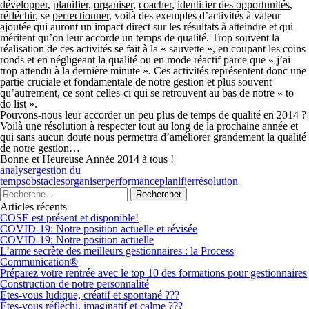
développer
,
planifier
,
organiser
,
coacher
,
identifier des opportunités
,
réfléchir
, se
perfectionner
, voilà des exemples d’activités à valeur
ajoutée qui auront un impact direct sur les résultats à atteindre et qui
méritent qu’on leur accorde un temps de qualité. Trop souvent la
réalisation de ces activités se fait à la « sauvette », en coupant les coins
ronds et en négligeant la qualité ou en mode réactif parce que « j’ai
trop attendu à la dernière minute ». Ces activités représentent donc une
partie cruciale et fondamentale de notre gestion et plus souvent
qu’autrement, ce sont celles-ci qui se retrouvent au bas de notre « to
do list ».
Pouvons-nous leur accorder un peu plus de temps de qualité en 2014 ?
Voilà une résolution à respecter tout au long de la prochaine année et
qui sans aucun doute nous permettra d’améliorer grandement la qualité
de notre gestion…
Bonne et Heureuse Année 2014 à tous !
analyser
gestion du
temps
obstacles
organiser
performance
planifier
résolution
Articles récents
COSE est présent et disponible!
COVID-19: Notre position actuelle et révisée
COVID-19: Notre position actuelle
L’arme secrète des meilleurs gestionnaires : la Process
Communication®
Préparez votre rentrée avec le top 10 des formations pour gestionnaires
Construction de notre personnalité
Êtes-vous ludique, créatif et spontané ???
Êtes-vous réfléchi, imaginatif et calme ???