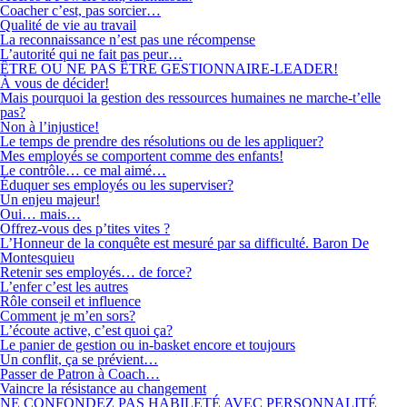
Coacher c’est, pas sorcier…
Qualité de vie au travail
La reconnaissance n’est pas une récompense
L’autorité qui ne fait pas peur…
ÊTRE OU NE PAS ÊTRE GESTIONNAIRE-LEADER!
À vous de décider!
Mais pourquoi la gestion des ressources humaines ne marche-t’elle
pas?
Non à l’injustice!
Le temps de prendre des résolutions ou de les appliquer?
Mes employés se comportent comme des enfants!
Le contrôle… ce mal aimé…
Éduquer ses employés ou les superviser?
Un enjeu majeur!
Oui… mais…
Offrez-vous des p’tites vites ?
L’Honneur de la conquête est mesuré par sa difficulté. Baron De
Montesquieu
Retenir ses employés… de force?
L’enfer c’est les autres
Rôle conseil et influence
Comment je m’en sors?
L’écoute active, c’est quoi ça?
Le panier de gestion ou in-basket encore et toujours
Un conflit, ça se prévient…
Passer de Patron à Coach…
Vaincre la résistance au changement
NE CONFONDEZ PAS HABILETÉ AVEC PERSONNALITÉ