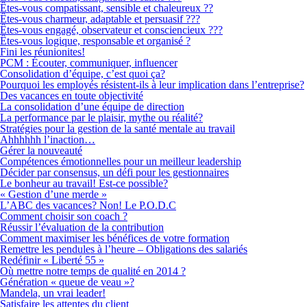
Êtes-vous compatissant, sensible et chaleureux ??
Êtes-vous charmeur, adaptable et persuasif ???
Êtes-vous engagé, observateur et consciencieux ???
Êtes-vous logique, responsable et organisé ?
Fini les réunionites!
PCM : Écouter, communiquer, influencer
Consolidation d’équipe, c’est quoi ça?
Pourquoi les employés résistent-ils à leur implication dans l’entreprise?
Des vacances en toute objectivité
La consolidation d’une équipe de direction
La performance par le plaisir, mythe ou réalité?
Stratégies pour la gestion de la santé mentale au travail
Ahhhhhh l’inaction…
Gérer la nouveauté
Compétences émotionnelles pour un meilleur leadership
Décider par consensus, un défi pour les gestionnaires
Le bonheur au travail! Est-ce possible?
« Gestion d’une merde »
L’ABC des vacances? Non! Le P.O.D.C
Comment choisir son coach ?
Réussir l’évaluation de la contribution
Comment maximiser les bénéfices de votre formation
Remettre les pendules à l’heure – Obligations des salariés
Redéfinir « Liberté 55 »
Où mettre notre temps de qualité en 2014 ?
Génération « queue de veau »?
Mandela, un vrai leader!
Satisfaire les attentes du client