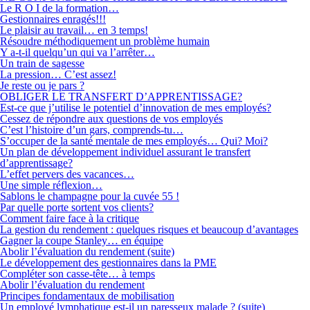
Le R O I de la formation…
Gestionnaires enragés!!!
Le plaisir au travail… en 3 temps!
Résoudre méthodiquement un problème humain
Y a-t-il quelqu’un qui va l’arrêter…
Un train de sagesse
La pression… C’est assez!
Je reste ou je pars ?
OBLIGER LE TRANSFERT D’APPRENTISSAGE?
Est-ce que j’utilise le potentiel d’innovation de mes employés?
Cessez de répondre aux questions de vos employés
C’est l’histoire d’un gars, comprends-tu…
S’occuper de la santé mentale de mes employés… Qui? Moi?
Un plan de développement individuel assurant le transfert
d’apprentissage?
L’effet pervers des vacances…
Une simple réflexion…
Sablons le champagne pour la cuvée 55 !
Par quelle porte sortent vos clients?
Comment faire face à la critique
La gestion du rendement : quelques risques et beaucoup d’avantages
Gagner la coupe Stanley… en équipe
Abolir l’évaluation du rendement (suite)
Le développement des gestionnaires dans la PME
Compléter son casse-tête… à temps
Abolir l’évaluation du rendement
Principes fondamentaux de mobilisation
Un employé lymphatique est-il un paresseux malade ? (suite)