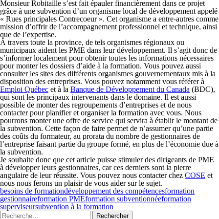
Monsieur Robitaille s’est fait épauler financièrement dans ce projet
grâce à une subvention d’un organisme local de développement appelé
« Rues principales Contrecoeur ». Cet organisme a entre-autres comme
mission d’offrir de l’accompagnement professionnel et technique, ainsi
que de l’expertise.
À travers toute la province, de tels organismes régionaux ou
municipaux aident les PME dans leur développement. Il s’agit donc de
s’informer localement pour obtenir toutes les informations nécessaires
pour monter les dossiers d’aide à la formation. Vous pouvez aussi
consulter les sites des différents organismes gouvernementaux mis à la
disposition des entreprises. Vous pouvez notamment vous référer à
Emploi Québec
et à la
Banque de Développement du Canada
(BDC),
qui sont les principaux intervenants dans le domaine. Il est aussi
possible de monter des regroupements d’entreprises et de nous
contacter pour planifier et organiser la formation avec vous. Nous
pourrons monter une offre de service qui servira à établir le montant de
la subvention. Cette façon de faire permet de n’assumer qu’une partie
des coûts du formateur, au prorata du nombre de gestionnaires de
l’entreprise faisant partie du groupe formé, en plus de l’économie due à
la subvention.
Je souhaite donc que cet article puisse stimuler des dirigeants de PME
à développer leurs gestionnaires, car ces derniers sont la pierre
angulaire de leur réussite. Vous pouvez nous contacter chez
COSE
et
nous nous ferons un plaisir de vous aider sur le sujet.
besoins de formation
développement des compétences
formation
gestionnaire
formation PME
formation subventionnée
formation
superviseur
subvention à la formation