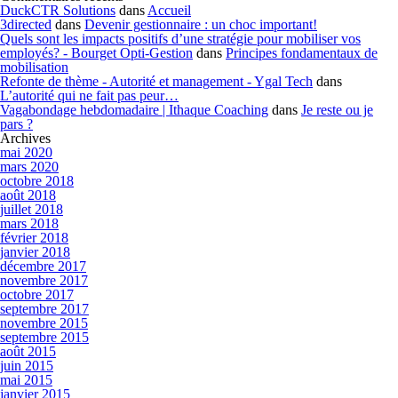
DuckCTR Solutions
dans
Accueil
3directed
dans
Devenir gestionnaire : un choc important!
Quels sont les impacts positifs d’une stratégie pour mobiliser vos
employés? - Bourget Opti-Gestion
dans
Principes fondamentaux de
mobilisation
Refonte de thème - Autorité et management - Ygal Tech
dans
L’autorité qui ne fait pas peur…
Vagabondage hebdomadaire | Ithaque Coaching
dans
Je reste ou je
pars ?
Archives
mai 2020
mars 2020
octobre 2018
août 2018
juillet 2018
mars 2018
février 2018
janvier 2018
décembre 2017
novembre 2017
octobre 2017
septembre 2017
novembre 2015
septembre 2015
août 2015
juin 2015
mai 2015
janvier 2015