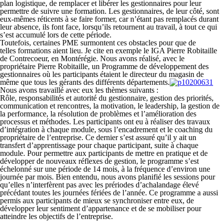
plan logistique, de remplacer et libérer les gestionnaires pour leur
permettre de suivre une formation. Les gestionnaires, de leur côté, sont
eux-mêmes réticents à se faire former, car n’étant pas remplacés durant
leur absence, ils font face, lorsqu’ils retournent au travail, à tout ce qui
s’est accumulé lors de cette période.
Toutefois, certaines PME surmontent ces obstacles pour que de
telles formations aient lieu. Je cite en exemple le IGA Pierre Robitaille
de Contrecoeur, en Montérégie. Nous avons réalisé, avec le
propriétaire Pierre Robitaille, un Programme de développement des
gestionnaires où les participants étaient le directeur du magasin de
même que tous les gérants des différents départements.
Nous avons travaillé avec eux les thèmes suivants :
Rôle, responsabilités et autorité du gestionnaire, gestion des priorités,
communication et rencontres, la motivation, le leadership, la gestion de
la performance, la résolution de problèmes et l’amélioration des
processus et méthodes. Les participants ont eu à réaliser des travaux
d’intégration à chaque module, sous l’encadrement et le coaching du
propriétaire de l’entreprise. Ce dernier s’est assuré qu’il y ait un
transfert d’apprentissage pour chaque participant, suite à chaque
module. Pour permettre aux participants de mettre en pratique et de
développer de nouveaux réflexes de gestion, le programme s’est
échelonné sur une période de 14 mois, à la fréquence d’environ une
journée par mois. Bien entendu, nous avons planifié les sessions pour
qu’elles n’interfèrent pas avec les prériodes d’achalandage élevé
précédant toutes les journées fériées de l’année. Ce programme a aussi
permis aux participants de mieux se synchroniser entre eux, de
développer leur sentiment d’appartenance et de se mobiliser pour
atteindre les objectifs de l’entreprise.