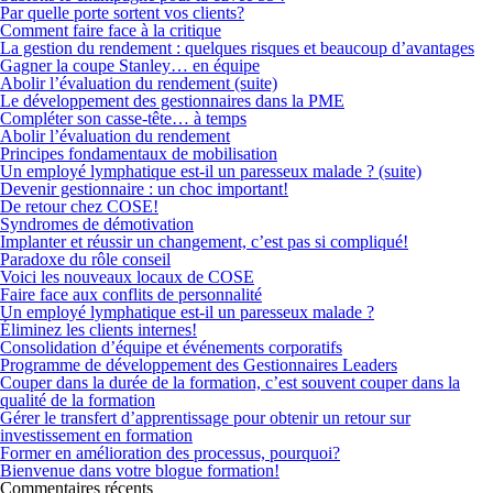
Par quelle porte sortent vos clients?
Comment faire face à la critique
La gestion du rendement : quelques risques et beaucoup d’avantages
Gagner la coupe Stanley… en équipe
Abolir l’évaluation du rendement (suite)
Le développement des gestionnaires dans la PME
Compléter son casse-tête… à temps
Abolir l’évaluation du rendement
Principes fondamentaux de mobilisation
Un employé lymphatique est-il un paresseux malade ? (suite)
Devenir gestionnaire : un choc important!
De retour chez COSE!
Syndromes de démotivation
Implanter et réussir un changement, c’est pas si compliqué!
Paradoxe du rôle conseil
Voici les nouveaux locaux de COSE
Faire face aux conflits de personnalité
Un employé lymphatique est-il un paresseux malade ?
Éliminez les clients internes!
Consolidation d’équipe et événements corporatifs
Programme de développement des Gestionnaires Leaders
Couper dans la durée de la formation, c’est souvent couper dans la
qualité de la formation
Gérer le transfert d’apprentissage pour obtenir un retour sur
investissement en formation
Former en amélioration des processus, pourquoi?
Bienvenue dans votre blogue formation!
Commentaires récents