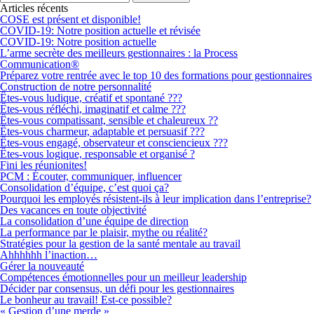
Articles récents
COSE est présent et disponible!
COVID-19: Notre position actuelle et révisée
COVID-19: Notre position actuelle
L’arme secrète des meilleurs gestionnaires : la Process
Communication®
Préparez votre rentrée avec le top 10 des formations pour gestionnaires
Construction de notre personnalité
Êtes-vous ludique, créatif et spontané ???
Êtes-vous réfléchi, imaginatif et calme ???
Êtes-vous compatissant, sensible et chaleureux ??
Êtes-vous charmeur, adaptable et persuasif ???
Êtes-vous engagé, observateur et consciencieux ???
Êtes-vous logique, responsable et organisé ?
Fini les réunionites!
PCM : Écouter, communiquer, influencer
Consolidation d’équipe, c’est quoi ça?
Pourquoi les employés résistent-ils à leur implication dans l’entreprise?
Des vacances en toute objectivité
La consolidation d’une équipe de direction
La performance par le plaisir, mythe ou réalité?
Stratégies pour la gestion de la santé mentale au travail
Ahhhhhh l’inaction…
Gérer la nouveauté
Compétences émotionnelles pour un meilleur leadership
Décider par consensus, un défi pour les gestionnaires
Le bonheur au travail! Est-ce possible?
« Gestion d’une merde »