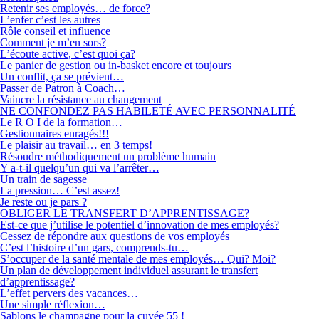
Retenir ses employés… de force?
L’enfer c’est les autres
Rôle conseil et influence
Comment je m’en sors?
L’écoute active, c’est quoi ça?
Le panier de gestion ou in-basket encore et toujours
Un conflit, ça se prévient…
Passer de Patron à Coach…
Vaincre la résistance au changement
NE CONFONDEZ PAS HABILETÉ AVEC PERSONNALITÉ
Le R O I de la formation…
Gestionnaires enragés!!!
Le plaisir au travail… en 3 temps!
Résoudre méthodiquement un problème humain
Y a-t-il quelqu’un qui va l’arrêter…
Un train de sagesse
La pression… C’est assez!
Je reste ou je pars ?
OBLIGER LE TRANSFERT D’APPRENTISSAGE?
Est-ce que j’utilise le potentiel d’innovation de mes employés?
Cessez de répondre aux questions de vos employés
C’est l’histoire d’un gars, comprends-tu…
S’occuper de la santé mentale de mes employés… Qui? Moi?
Un plan de développement individuel assurant le transfert
d’apprentissage?
L’effet pervers des vacances…
Une simple réflexion…
Sablons le champagne pour la cuvée 55 !