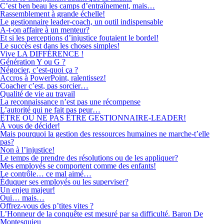
C’est ben beau les camps d’entraînement, mais…
Rassemblement à grande échelle!
Le gestionnaire leader-coach, un outil indispensable
A-t-on affaire à un menteur?
Et si les perceptions d’injustice foutaient le bordel!
Le succès est dans les choses simples!
Vive LA DIFFÉRENCE !
Génération Y ou G ?
Négocier, c’est-quoi ça ?
Accros à PowerPoint, ralentissez!
Coacher c’est, pas sorcier…
Qualité de vie au travail
La reconnaissance n’est pas une récompense
L’autorité qui ne fait pas peur…
ÊTRE OU NE PAS ÊTRE GESTIONNAIRE-LEADER!
À vous de décider!
Mais pourquoi la gestion des ressources humaines ne marche-t’elle
pas?
Non à l’injustice!
Le temps de prendre des résolutions ou de les appliquer?
Mes employés se comportent comme des enfants!
Le contrôle… ce mal aimé…
Éduquer ses employés ou les superviser?
Un enjeu majeur!
Oui… mais…
Offrez-vous des p’tites vites ?
L’Honneur de la conquête est mesuré par sa difficulté. Baron De
Montesquieu