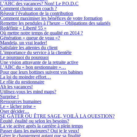
L’ABC des vacances? Non! Le P.O.D.C
Comment choisir son coach ?
Réussir l’évaluation de la contribution
Comment maximiser les bénéfices de votre formation
Remettre les pendules à l’heure – Obligations des salariés
Redéfinir « Liberté 55 »
Où mettre notre temps de qualité en 2014 ?
Génération « queue de veau »?
Mandela, un vrai leader!
Satisfaire les attentes du client
L’importance du service à la clientèle
Le pourquoi du pourquoi
Une vision attrayante de la retraite active
L’ABC du « bon gestionnaire »…
Pour que leurs bottines suivent vos babines
La loi du moindre effort…
Le rôle du gestionnaire
Ah les vacances!
Utilisez-vous les mind maps?
Surprise !
Ressources humaines
Le « lâcher prise »
Oser décider…
SE GÂTER OU ÊTRE SAGE, VOILÀ LA QUESTION?
Équité, égalité ou selon les besoins?
La vie active après la carrière à plein temps
Passer dans les majeures? Oui je le veux!
Gérer le changement autant que sa finalité