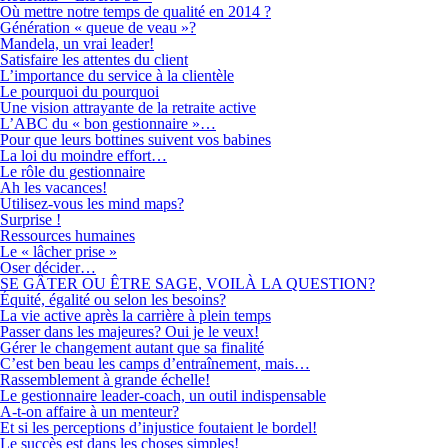
Où mettre notre temps de qualité en 2014 ?
Génération « queue de veau »?
Mandela, un vrai leader!
Satisfaire les attentes du client
L’importance du service à la clientèle
Le pourquoi du pourquoi
Une vision attrayante de la retraite active
L’ABC du « bon gestionnaire »…
Pour que leurs bottines suivent vos babines
La loi du moindre effort…
Le rôle du gestionnaire
Ah les vacances!
Utilisez-vous les mind maps?
Surprise !
Ressources humaines
Le « lâcher prise »
Oser décider…
SE GÂTER OU ÊTRE SAGE, VOILÀ LA QUESTION?
Équité, égalité ou selon les besoins?
La vie active après la carrière à plein temps
Passer dans les majeures? Oui je le veux!
Gérer le changement autant que sa finalité
C’est ben beau les camps d’entraînement, mais…
Rassemblement à grande échelle!
Le gestionnaire leader-coach, un outil indispensable
A-t-on affaire à un menteur?
Et si les perceptions d’injustice foutaient le bordel!
Le succès est dans les choses simples!