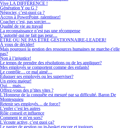
Vive LA DIFFÉRENCE !
Génération Y ou G ?
Négocier, c’est-quoi ça ?
Accros à PowerPoint, ralentissez!
Coacher c’est, pas sorcier…
Qualité de vie au travail
La reconnaissance n’est pas une récompense
L’autorité qui ne fait pas peur…
ÊTRE OU NE PAS ÊTRE GESTIONNAIRE-LEADER!
À vous de décider!
Mais pourquoi la gestion des ressources humaines ne marche-t’elle
pas?
Non à l’injustice!
Le temps de prendre des résolutions ou de les appliquer?
Mes employés se comportent comme des enfants!
Le contrôle… ce mal aimé…
Éduquer ses employés ou les superviser?
Un enjeu majeur!
Oui… mais…
Offrez-vous des p’tites vites ?
L’Honneur de la conquête est mesuré par sa difficulté. Baron De
Montesquieu
Retenir ses employés… de force?
L’enfer c’est les autres
Rôle conseil et influence
Comment je m’en sors?
L’écoute active, c’est quoi ça?
Le panier de gestion ou in-basket encore et toujours