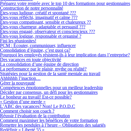
Préparez votre rentrée avec le top 10 des formations pour gestionnaires
Construction de notre personnalité
Êtes-vous ludique, créatif et spontané ???
Êtes-vous réfléchi, imaginatif et calme ???
Êtes-vous compatissant, sensible et chaleureux ??
Êtes-vous charmeur, adaptable et persuasif ???
Êtes-vous engagé, observateur et consciencieux ???
Êtes-vous logique, responsable et organisé ?
Fini les réunionites!
PCM : Écouter, communiquer, influencer
Consolidation d’équipe, c’est quoi ça?
Pourquoi les employés résistent-ils à leur implication dans l’entreprise?
Des vacances en toute objectivité
La consolidation d’une équipe de direction
La performance par le plaisir, mythe ou réalité?
Stratégies pour la gestion de la santé mentale au travail
Ahhhhhh l’inaction…
Gérer la nouveauté
Compétences émotionnelles pour un meilleur leadership
Décider par consensus, un défi pour les gestionnaires
Le bonheur au travail! Est-ce possible?
« Gestion d’une merde »
L’ABC des vacances? Non! Le P.O.D.C
Comment choisir son coach ?
Réussir l’évaluation de la contribution
Comment maximiser les bénéfices de votre formation
Remettre les pendules à l’heure – Obligations des salariés
Redéfinir « Liberté 55 »