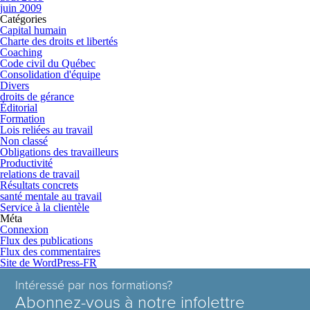
juin 2009
Catégories
Capital humain
Charte des droits et libertés
Coaching
Code civil du Québec
Consolidation d'équipe
Divers
droits de gérance
Éditorial
Formation
Lois reliées au travail
Non classé
Obligations des travailleurs
Productivité
relations de travail
Résultats concrets
santé mentale au travail
Service à la clientèle
Méta
Connexion
Flux des publications
Flux des commentaires
Site de WordPress-FR
Intéressé par nos formations?
Abonnez-vous à notre infolettre