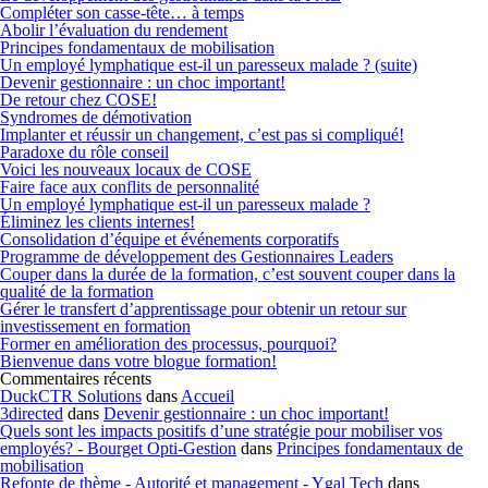
Compléter son casse-tête… à temps
Abolir l’évaluation du rendement
Principes fondamentaux de mobilisation
Un employé lymphatique est-il un paresseux malade ? (suite)
Devenir gestionnaire : un choc important!
De retour chez COSE!
Syndromes de démotivation
Implanter et réussir un changement, c’est pas si compliqué!
Paradoxe du rôle conseil
Voici les nouveaux locaux de COSE
Faire face aux conflits de personnalité
Un employé lymphatique est-il un paresseux malade ?
Éliminez les clients internes!
Consolidation d’équipe et événements corporatifs
Programme de développement des Gestionnaires Leaders
Couper dans la durée de la formation, c’est souvent couper dans la
qualité de la formation
Gérer le transfert d’apprentissage pour obtenir un retour sur
investissement en formation
Former en amélioration des processus, pourquoi?
Bienvenue dans votre blogue formation!
Commentaires récents
DuckCTR Solutions
dans
Accueil
3directed
dans
Devenir gestionnaire : un choc important!
Quels sont les impacts positifs d’une stratégie pour mobiliser vos
employés? - Bourget Opti-Gestion
dans
Principes fondamentaux de
mobilisation
Refonte de thème - Autorité et management - Ygal Tech
dans