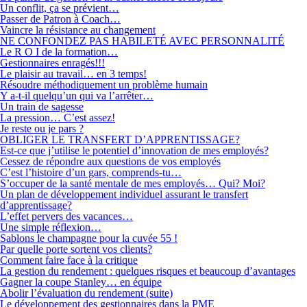
Un conflit, ça se prévient…
Passer de Patron à Coach…
Vaincre la résistance au changement
NE CONFONDEZ PAS HABILETÉ AVEC PERSONNALITÉ
Le R O I de la formation…
Gestionnaires enragés!!!
Le plaisir au travail… en 3 temps!
Résoudre méthodiquement un problème humain
Y a-t-il quelqu’un qui va l’arrêter…
Un train de sagesse
La pression… C’est assez!
Je reste ou je pars ?
OBLIGER LE TRANSFERT D’APPRENTISSAGE?
Est-ce que j’utilise le potentiel d’innovation de mes employés?
Cessez de répondre aux questions de vos employés
C’est l’histoire d’un gars, comprends-tu…
S’occuper de la santé mentale de mes employés… Qui? Moi?
Un plan de développement individuel assurant le transfert
d’apprentissage?
L’effet pervers des vacances…
Une simple réflexion…
Sablons le champagne pour la cuvée 55 !
Par quelle porte sortent vos clients?
Comment faire face à la critique
La gestion du rendement : quelques risques et beaucoup d’avantages
Gagner la coupe Stanley… en équipe
Abolir l’évaluation du rendement (suite)
Le développement des gestionnaires dans la PME