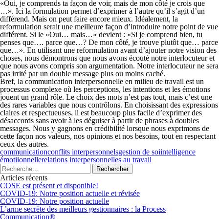
«Oui, je comprends ta façon de voir, mais de mon côté je crois que
…». Ici la formulation permet d’exprimer à l’autre qu’il s’agit d’un
différend. Mais on peut faire encore mieux. Idéalement, la
reformulation serait une meilleure façon d’introduire notre point de vue
différent. Si le «Oui… mais…» devient : «Si je comprend bien, tu
penses que…. parce que…? De mon côté, je trouve plutôt que… parce
que…». En utilisant une reformulation avant d’ajouter notre vision des
choses, nous démontrons que nous avons écouté notre interlocuteur et
que nous avons compris son argumentation. Notre interlocuteur ne sera
pas irrité par un double message plus ou moins caché.
Bref, la communication interpersonnelle en milieu de travail est un
processus complexe où les perceptions, les intentions et les émotions
jouent un grand rôle. Le choix des mots n’est pas tout, mais c’est une
des rares variables que nous contrôlons. En choisissant des expressions
claires et respectueuses, il est beaucoup plus facile d’exprimer des
désaccords sans avoir à les déguiser à partir de phrases à doubles
messages. Nous y gagnons en crédibilité lorsque nous exprimons de
cette façon nos valeurs, nos opinions et nos besoins, tout en respectant
ceux des autres.
communication
conflits interpersonnels
gestion de soi
intelligence
émotiionnelle
relations interpersonnelles au travail
Articles récents
COSE est présent et disponible!
COVID-19: Notre position actuelle et révisée
COVID-19: Notre position actuelle
L’arme secrète des meilleurs gestionnaires : la Process
Communication®