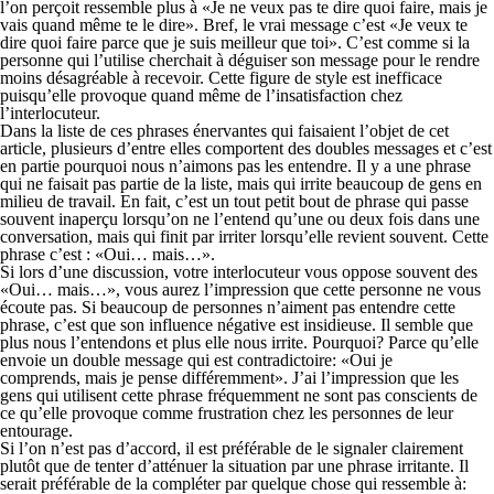
l’on perçoit ressemble plus à «Je ne veux pas te dire quoi faire, mais je
vais quand même te le dire». Bref, le vrai message c’est «Je veux te
dire quoi faire parce que je suis meilleur que toi». C’est comme si la
personne qui l’utilise cherchait à déguiser son message pour le rendre
moins désagréable à recevoir. Cette figure de style est inefficace
puisqu’elle provoque quand même de l’insatisfaction chez
l’interlocuteur.
Dans la liste de ces phrases énervantes qui faisaient l’objet de cet
article, plusieurs d’entre elles comportent des doubles messages et c’est
en partie pourquoi nous n’aimons pas les entendre. Il y a une phrase
qui ne faisait pas partie de la liste, mais qui irrite beaucoup de gens en
milieu de travail. En fait, c’est un tout petit bout de phrase qui passe
souvent inaperçu lorsqu’on ne l’entend qu’une ou deux fois dans une
conversation, mais qui finit par irriter lorsqu’elle revient souvent. Cette
phrase c’est : «Oui… mais…».
Si lors d’une discussion, votre interlocuteur vous oppose souvent des
«Oui… mais…», vous aurez l’impression que cette personne ne vous
écoute pas. Si beaucoup de personnes n’aiment pas entendre cette
phrase, c’est que son influence négative est insidieuse. Il semble que
plus nous l’entendons et plus elle nous irrite. Pourquoi? Parce qu’elle
envoie un double message qui est contradictoire: «
Oui
je
comprends,
mais
je pense différemment». J’ai l’impression que les
gens qui utilisent cette phrase fréquemment ne sont pas conscients de
ce qu’elle provoque comme frustration chez les personnes de leur
entourage.
Si l’on n’est pas d’accord, il est préférable de le signaler clairement
plutôt que de tenter d’atténuer la situation par une phrase irritante. Il
serait préférable de la compléter par quelque chose qui ressemble à: