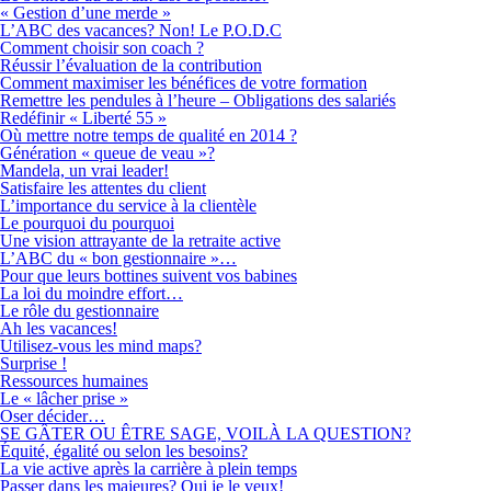
« Gestion d’une merde »
L’ABC des vacances? Non! Le P.O.D.C
Comment choisir son coach ?
Réussir l’évaluation de la contribution
Comment maximiser les bénéfices de votre formation
Remettre les pendules à l’heure – Obligations des salariés
Redéfinir « Liberté 55 »
Où mettre notre temps de qualité en 2014 ?
Génération « queue de veau »?
Mandela, un vrai leader!
Satisfaire les attentes du client
L’importance du service à la clientèle
Le pourquoi du pourquoi
Une vision attrayante de la retraite active
L’ABC du « bon gestionnaire »…
Pour que leurs bottines suivent vos babines
La loi du moindre effort…
Le rôle du gestionnaire
Ah les vacances!
Utilisez-vous les mind maps?
Surprise !
Ressources humaines
Le « lâcher prise »
Oser décider…
SE GÂTER OU ÊTRE SAGE, VOILÀ LA QUESTION?
Équité, égalité ou selon les besoins?
La vie active après la carrière à plein temps
Passer dans les majeures? Oui je le veux!