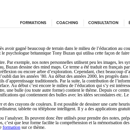
FORMATIONS
COACHING
CONSULTATION
rès avoir gagné beaucoup de terrain dans le milieu de l’éducation au cou
t le psychologue britannique Tony Buzan qui utilisa cette façon de faire
néaire. Par exemple, nos notes personnelles utilisent peu les images, les
veau, Buzan dessine des mind maps. Ce terme a été traduit en français pa
réflexion ou encore arbre d’exploration. Cependant, chez beaucoup d’aut
l’oubli dan les années ’80. Au début des années 2000, les progrès dan
ils d’apprentissage traditionnels. Par la suite, la contribution de l’inf
rface. Au début c’est encore le milieu de l’éducation qui s’y est intéressé
e, une bulle (ou toute autre forme) contient le thème. Depuis ce centre, 
ramifications qui contiennent des bulles avec les idées secondaires etc.
 et des crayons de couleurs. Il est possible de dessiner une carte heurist
dinateur, tablette ou téléphone intelligent. Il y a des applications gratui
r ou l’analyser. Ils peuvent donc être utilisés pour prendre des notes, p
ps
, c’est que leur forme facilite la compréhension et la mémorisation de
re
formation
sur ce thème.