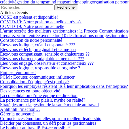
créativité
gestion du temps
mind maps
mindmapping
organisation personn
Articles récents
COSE est présent et disponible!
COVID-19: Notre position actuelle et révisée
COVID-19: Notre position actuelle
L’arme secrète des meilleurs gestionnaires : la Process Communicatio
Préparez votre rentrée avec le top 10 des formations pour gestionnaires
Construction de notre personnalité
Êtes-vous ludique, créatif et spontané ???
Êtes-vous réfléchi, imaginatif et calme ???
Êtes-vous compatissant, sensible et chaleureux ??
Êtes-vous charmeur, adaptable et persuasif ???
Êtes-vous engagé, observateur et consciencieux ???
Êtes-vous logique, responsable et organisé ?
Fini les réunionites!
PCM : Écouter, communiquer, influencer
Consolidation d’équipe, c’est quoi ça?
Pourquoi les employés résistent-ils à leur implication dans l’entreprise?
Des vacances en toute objectivité
La consolidation d’une équipe de direction
La performance par le plaisir, mythe ou réalité?
Stratégies pour la gestion de la santé mentale au travail
Ahhhhhh l’inaction…
Gérer la nouveauté
Compétences émotionnelles pour un meilleur leadership
Décider par consensus, un défi pour les gestionnaires
Le bonheur au travail! Est-ce possible?