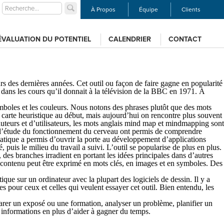
À Propos
Équipe
Clients
ÉVALUATION DU POTENTIEL
CALENDRIER
CONTACT
rs des dernières années. Cet outil ou façon de faire gagne en popularité
 dans les cours qu’il donnait à la télévision de la BBC en 1971. À
 symboles et les couleurs. Nous notons des phrases plutôt que des mots
r carte heuristique au début, mais aujourd’hui on rencontre plus souvent
eurs et d’utilisateurs, les mots anglais
mind map
et
mindmapping
sont
s l’étude du fonctionnement du cerveau ont permis de comprendre
ormatique a permis d’ouvrir la porte au développement d’applications
, puis le milieu du travail a suivi. L’outil se popularise de plus en plus.
des branches irradient en portant les idées principales dans d’autres
 Le contenu peut être exprimé en mots clés, en images et en symboles. Des
ique sur un ordinateur avec la plupart des logiciels de dessin. Il y a
tes pour ceux et celles qui veulent essayer cet outil. Bien entendu, les
réparer un exposé ou une formation, analyser un problème, planifier un
s informations en plus d’aider à gagner du temps.