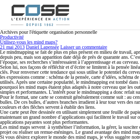
Archives pour l'étiquette organisation personnelle
Productivité
Utilisez-vous les mind maps?
21 mai 2013
Daniel Lapensée
Laisser un commentaire
Le mindmapping se fait de plus en plus présent en milieu de travail, ap
depuis peu, mais son apparition date déjà de près de quarante ans. C’es
l’époque, ses recherches s’intéressaient à l’apprentissage et au cerveau.
Selon lui, nos façons de réfléchir et d’écrire se limitent à la pensée li
clés. Pour renverser cette tendance qui sous utilise le potentiel du cer
les expressions comme : schéma de la pensée, carte d’idées, schéma de 
utilisés. Après une certaine popularité, le
mindmapping
est tombé dans 
pourquoi les
mind maps
étaient plus adaptés à notre cerveau que les out
simples et performantes. L’intérêt pour le
mindmapping
a donc refait su
Pour le format, une
carte
se construit généralement comme suit : au centr
bulles. De ces bulles, d’autres branches irradient à leur tour vers des 
couleurs et des flèches servent à établir des liens.
Une carte peut être dessinée en utilisant simplement une feuille de papier
maintenant un grand nombre d’applications qui facilitent le travail sur or
applications payantes sont plus performantes.
Les
mind maps
servent à synthétiser l’information, la gérer, la suscite
projet ou réaliser un remue-méninges. Le grand avantage des
mind ma
Si vous désirez explorer le monde des
mind maps
, je v0us suggère not