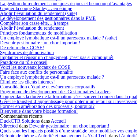
La gestion du rendement : quelques risques et beaucoup d’avantages
Gagner la coupe Stanley… en équipe
Abolir l’évaluation du rendement (suite)
Le développement des gestionnaires dans la PME
Compléter son casse-tête… à temps
Abolir l’évaluation du rendement
Principes fondamentaux de mobilisation
Un employé lymphatique est-il un paresseux malade ? (suite)
Devenir gestionnaire : un choc important!
De retour chez COSE!
Syndromes de démotivation
Implanter et réussir un changement, c’est pas si compliqué!
Paradoxe du rôle conseil
Voici les nouveaux locaux de COSE
Faire face aux conflits de personnalité
Un employé lymphatique est-il un paresseux malade ?
Éliminez les clients internes!
Consolidation d’équipe et événements corporatifs
Programme de développement des Gestionnaires Leaders
Couper dans la durée de la formation, c’est souvent couper dans la qual
Gérer le transfert d’apprentissage pour obtenir un retour sur investisse
Former en amélioration des processus, pourquoi?
Bienvenue dans votre blogue formation!
Commentaires récents
DuckCTR Solutions
dans
Accueil
3directed
dans
Devenir gestionnaire : un choc important!
Quels sont les impacts positifs d’une stratégie pour mobiliser vos emp
Refonte de thème - Autorité et management - Ygal Tech
dans
L’autorit