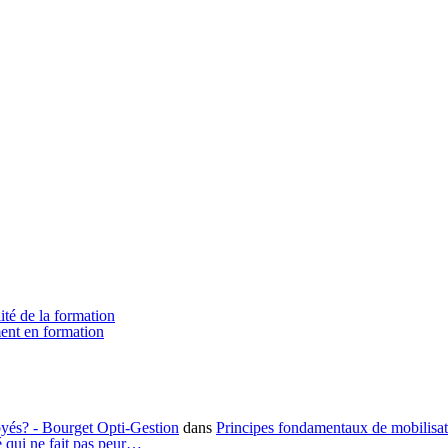
ité de la formation
ment en formation
loyés? - Bourget Opti-Gestion
dans
Principes fondamentaux de mobilisa
é qui ne fait pas peur…