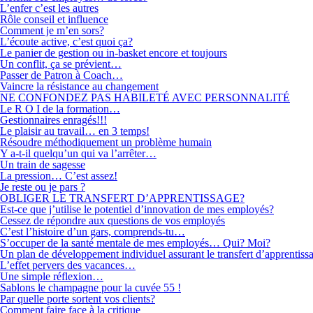
L’enfer c’est les autres
Rôle conseil et influence
Comment je m’en sors?
L’écoute active, c’est quoi ça?
Le panier de gestion ou in-basket encore et toujours
Un conflit, ça se prévient…
Passer de Patron à Coach…
Vaincre la résistance au changement
NE CONFONDEZ PAS HABILETÉ AVEC PERSONNALITÉ
Le R O I de la formation…
Gestionnaires enragés!!!
Le plaisir au travail… en 3 temps!
Résoudre méthodiquement un problème humain
Y a-t-il quelqu’un qui va l’arrêter…
Un train de sagesse
La pression… C’est assez!
Je reste ou je pars ?
OBLIGER LE TRANSFERT D’APPRENTISSAGE?
Est-ce que j’utilise le potentiel d’innovation de mes employés?
Cessez de répondre aux questions de vos employés
C’est l’histoire d’un gars, comprends-tu…
S’occuper de la santé mentale de mes employés… Qui? Moi?
Un plan de développement individuel assurant le transfert d’apprentiss
L’effet pervers des vacances…
Une simple réflexion…
Sablons le champagne pour la cuvée 55 !
Par quelle porte sortent vos clients?
Comment faire face à la critique