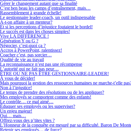
Gérer le changement autant que sa finalité
C’est ben beau les camps d’entraînement, mais…
Rassemblement à grande échelle!
Le gestionnaire leader-coach, un outil indispensable
A-t-on affaire à un menteur?
Et si les perceptions d’injustice foutaient le bordel!
Le succès est dans les choses simples!
Vive LA DIFFÉRENCE !
Génération Y ou G ?
Négocier, c’est-quoi ça ?
Accros à PowerPoint, ralentissez!
Coacher c’est, pas sorcier…
Qualité de vie au travail
La reconnaissance n’est pas une récompense
L’autorité qui ne fait pas peur…
ÊTRE OU NE PAS ÊTRE GESTIONNAIRE-LEADER!
À vous de décider!
Mais pourquoi la gestion des ressources humaines ne marche-t’elle pas
Non à l’injustice!
Le temps de prendre des résolutions ou de les appliquer?
Mes employés se comportent comme des enfants!
Le contrôle… ce mal aimé…
Éduquer ses employés ou les superviser?
Un enjeu majeur!
Oui… mais…
Offrez-vous des p’tites vites ?
L’Honneur de la conquête est mesuré par sa difficulté. Baron De Mont
Retenir ses employés… de force?