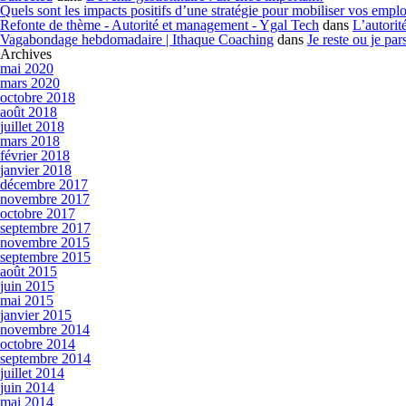
Quels sont les impacts positifs d’une stratégie pour mobiliser vos emp
Refonte de thème - Autorité et management - Ygal Tech
dans
L’autorit
Vagabondage hebdomadaire | Ithaque Coaching
dans
Je reste ou je par
Archives
mai 2020
mars 2020
octobre 2018
août 2018
juillet 2018
mars 2018
février 2018
janvier 2018
décembre 2017
novembre 2017
octobre 2017
septembre 2017
novembre 2015
septembre 2015
août 2015
juin 2015
mai 2015
janvier 2015
novembre 2014
octobre 2014
septembre 2014
juillet 2014
juin 2014
mai 2014