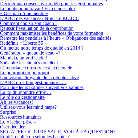
Décider par consensus, un défi pour les gestionnaires
Le bonheur au travail! Est-ce possible?
« Gestion d’une merde »
L’ABC des vacances? Non! Le P.O.D.C
Comment choisir son coach ?
Réussir l’évaluation de la contribution
Comment maximiser les bénéfices de votre formation
Remettre les pendules à l’heure – Obligations des salariés
Redéfinir « Liberté 55 »
Où mettre notre temps de qualité en 2014 ?
Génération « queue de veau »?
Mandela, un vrai leader!
Satisfaire les attentes du client
L’importance du service à la clientèle
Le pourquoi du pourquoi
Une vision attrayante de la retraite active
L’ABC du « bon gestionnaire »…
Pour que leurs bottines suivent vos babines
La loi du moindre effort…
Le rôle du gestionnaire
Ah les vacances!
Utilisez-vous les mind maps?
Surprise !
Ressources humaines
Le « lâcher prise »
Oser décider…
SE GÂTER OU ÊTRE SAGE, VOILÀ LA QUESTION?
Équité, égalité ou selon les besoins?