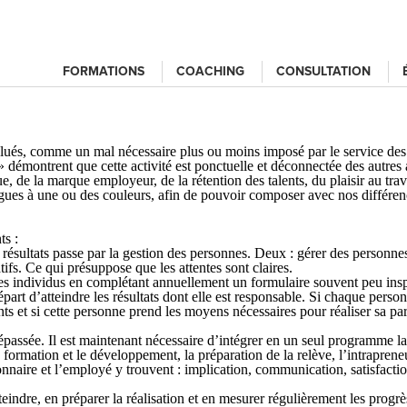
FORMATIONS
COACHING
CONSULTATION
valués, comme un mal nécessaire plus ou moins imposé par le service d
 démontrent que cette activité est ponctuelle et déconnectée des autres a
ue, de la marque employeur, de la rétention des talents, du plaisir au tra
ues à une ou des couleurs, afin de pouvoir composer avec nos différences
ts :
 résultats passe par la gestion des personnes.
Deux
: gérer des personne
ifs. Ce qui présuppose que les attentes sont claires.
 des individus en complétant annuellement un formulaire souvent peu inspi
t d’atteindre les résultats dont elle est responsable. Si chaque personne
ts et si cette personne prend les moyens nécessaires pour réaliser sa part
passée. Il est maintenant nécessaire d’intégrer en un seul programme la g
la formation et le développement, la préparation de la relève, l’intrapren
onnaire et l’employé y trouvent : implication, communication, satisfaction
indre, en préparer la réalisation et en mesurer régulièrement les progrès