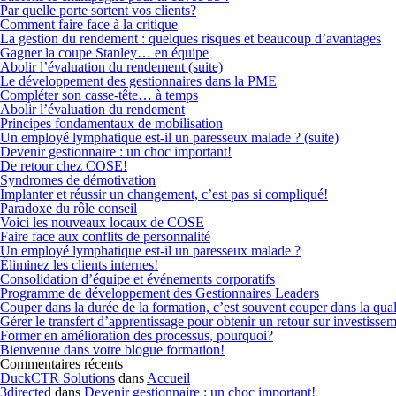
Par quelle porte sortent vos clients?
Comment faire face à la critique
La gestion du rendement : quelques risques et beaucoup d’avantages
Gagner la coupe Stanley… en équipe
Abolir l’évaluation du rendement (suite)
Le développement des gestionnaires dans la PME
Compléter son casse-tête… à temps
Abolir l’évaluation du rendement
Principes fondamentaux de mobilisation
Un employé lymphatique est-il un paresseux malade ? (suite)
Devenir gestionnaire : un choc important!
De retour chez COSE!
Syndromes de démotivation
Implanter et réussir un changement, c’est pas si compliqué!
Paradoxe du rôle conseil
Voici les nouveaux locaux de COSE
Faire face aux conflits de personnalité
Un employé lymphatique est-il un paresseux malade ?
Éliminez les clients internes!
Consolidation d’équipe et événements corporatifs
Programme de développement des Gestionnaires Leaders
Couper dans la durée de la formation, c’est souvent couper dans la qual
Gérer le transfert d’apprentissage pour obtenir un retour sur investisse
Former en amélioration des processus, pourquoi?
Bienvenue dans votre blogue formation!
Commentaires récents
DuckCTR Solutions
dans
Accueil
3directed
dans
Devenir gestionnaire : un choc important!