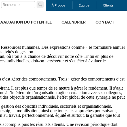
À Propos
Équipe
Clients
ÉVALUATION DU POTENTIEL
CALENDRIER
CONTACT
es Ressources humaines. Des expressions comme « le formulaire annuel
ctivités de gestion.
vail, où l’on a la chance de découvrir notre côté Tintin en plus de
 individuelles, doit-on persévérer et s’entêter à évaluer le
s c’est gérer des comportements.
Trois
: gérer des comportements c’est
rant. Il est plus que temps de se mettre à
gérer le rendement
. Il s’agit
 à l’intérieur de l’organisation agit en co-action avec ses collègues,
 des objectifs organisationnels, l’effet global de cette synergie ne peut
estion des objectifs individuels, sectoriels et organisationnels,
eurship, la mobilisation, ainsi que toutes les approches poursuivant,
 au travail, perfectionnement, équité et surtout, la garantie que tout
 accomplis puis les résultats atteints. Une révision périodique doit