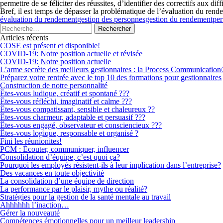
permettre de se féliciter des réussites, d’identifier des correctifs aux dif
Bref, il est temps de dépasser la problématique de l’évaluation du rend
évaluation du rendement
gestion des personnes
gestion du rendement
pe
Articles récents
COSE est présent et disponible!
COVID-19: Notre position actuelle et révisée
COVID-19: Notre position actuelle
L’arme secrète des meilleurs gestionnaires : la Process Communicatio
Préparez votre rentrée avec le top 10 des formations pour gestionnaires
Construction de notre personnalité
Êtes-vous ludique, créatif et spontané ???
Êtes-vous réfléchi, imaginatif et calme ???
Êtes-vous compatissant, sensible et chaleureux ??
Êtes-vous charmeur, adaptable et persuasif ???
Êtes-vous engagé, observateur et consciencieux ???
Êtes-vous logique, responsable et organisé ?
Fini les réunionites!
PCM : Écouter, communiquer, influencer
Consolidation d’équipe, c’est quoi ça?
Pourquoi les employés résistent-ils à leur implication dans l’entreprise?
Des vacances en toute objectivité
La consolidation d’une équipe de direction
La performance par le plaisir, mythe ou réalité?
Stratégies pour la gestion de la santé mentale au travail
Ahhhhhh l’inaction…
Gérer la nouveauté
Compétences émotionnelles pour un meilleur leadership