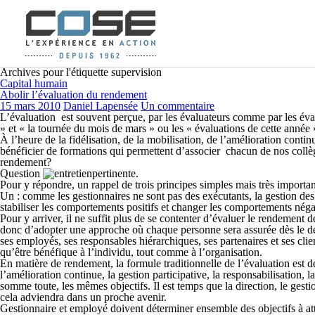
Archives pour l'étiquette supervision
Capital humain
Abolir l’évaluation du rendement
15 mars 2010
Daniel Lapensée
Un commentaire
L’évaluation est souvent perçue, par les évaluateurs comme par les é
» et « la tournée du mois de mars » ou les « évaluations de cette année »
À l’heure de la fidélisation, de la mobilisation, de l’amélioration contin
bénéficier de formations qui permettent d’associer chacun de nos collèg
rendement?
Question
pertinente.
Pour y répondre, un rappel de trois principes simples mais très importan
Un
: comme les gestionnaires ne sont pas des exécutants, la gestion des
stabiliser les comportements positifs et changer les comportements négat
Pour y arriver, il ne suffit plus de se contenter d’évaluer le rendement
donc d’adopter une approche où chaque personne sera assurée dès le dépar
ses employés, ses responsables hiérarchiques, ses partenaires et ses clien
qu’être bénéfique à l’individu, tout comme à l’organisation.
En matière de rendement, la formule traditionnelle de l’évaluation est dé
l’amélioration continue, la gestion participative, la responsabilisation, 
somme toute, les mêmes objectifs. Il est temps que la direction, le gesti
cela adviendra dans un proche avenir.
Gestionnaire et employé doivent déterminer ensemble des objectifs à atte