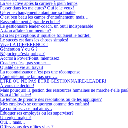
La vie active après la carrière à plein temps
Passer dans les majeures? Oui je le veux!
Gérer le changement autant que sa finalité
C’est ben beau les camps d’entraînement, mais…
Rassemblement à grande échelle!
Le gestionnaire leader-coach, un outil indispensable
A-t-on affaire à un menteur?
Et si les perceptions d’injustice foutaient le bordel!
Le succès est dans les choses simples!
Vive LA DIFFÉRENCE !
Génération Y ou G ?
Négocier, c’est-quoi ça ?
Accros à PowerPoint, ralentissez!
Coacher c’est, pas sorcier…
Qualité de vie au travail
La reconnaissance n’est pas une récompense
L’autorité qui ne fait pas peur…
ÊTRE OU NE PAS ÊTRE GESTIONNAIRE-LEADER!
À vous de décider!
Mais pourquoi la gestion des ressources humaines ne marche-t’elle pas
Non à l’injustice!
Le temps de prendre des résolutions ou de les appliquer?
Mes employés se comportent comme des enfants!
Le contrôle… ce mal aimé…
Éduquer ses employés ou les superviser?
Un enjeu majeur!
Oui… mais…
Offrez-vous des p’tites vites ?