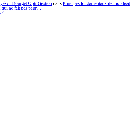
loyés? - Bourget Opti-Gestion
dans
Principes fondamentaux de mobilisa
é qui ne fait pas peur…
s ?