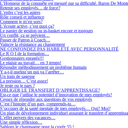
L’Honneur de la conquête est mesuré par sa difficulté. Baron De Mont
Retenir ses employés… de force?
L’enfer c’est les autres
Rôle conseil et influence
Comment je m’en sors?
L’écoute active, c’est quoi ça?
Le panier de gestion ou in-basket encore et toujours
Un conflit, ça se prévient…
Passer de Patron à Coach…
Vaincre la résistance au changement
NE CONFONDEZ PAS HABILETÉ AVEC PERSONNALITÉ
Le R O I de la formation…
Gestionnaires enragés!!!
Le plaisir au travail… en 3 temps!
Résoudre méthodiquement un problème humain
Y a-t-il quelqu’un qui va l’arrêter…
Un train de sagesse
La pression… C’est assez!
Je reste ou je pars ?
OBLIGER LE TRANSFERT D’APPRENTISSAGE?
Est-ce que j’utilise le potentiel d’innovation de mes employés?
Cessez de répondre aux questions de vos employés
C’est l’histoire d’un gars, comprends-tu…
S’occuper de la santé mentale de mes employés… Qui? Moi?
Un plan de développement individuel assurant le transfert d’apprentiss
L’effet pervers des vacances…
Une simple réflexion…
Sablons le champagne pour la cuvée 55 !