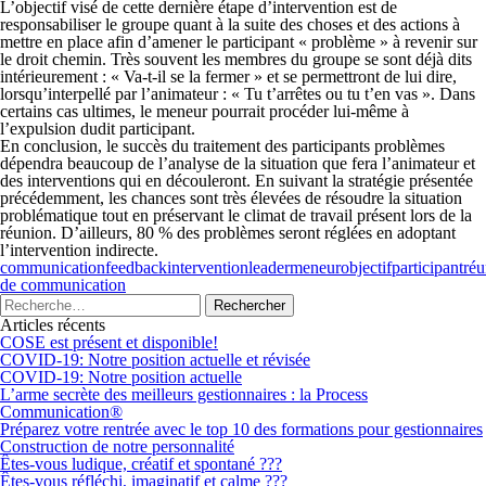
L’objectif visé de cette dernière étape d’intervention est de
responsabiliser le groupe quant à la suite des choses et des actions à
mettre en place afin d’amener le participant « problème » à revenir sur
le droit chemin. Très souvent les membres du groupe se sont déjà dits
intérieurement : « Va-t-il se la fermer » et se permettront de lui dire,
lorsqu’interpellé par l’animateur : « Tu t’arrêtes ou tu t’en vas ». Dans
certains cas ultimes, le meneur pourrait procéder lui-même à
l’expulsion dudit participant.
En conclusion, le succès du traitement des participants problèmes
dépendra beaucoup de l’analyse de la situation que fera l’animateur et
des interventions qui en découleront. En suivant la stratégie présentée
précédemment, les chances sont très élevées de résoudre la situation
problématique tout en préservant le climat de travail présent lors de la
réunion. D’ailleurs, 80 % des problèmes seront réglées en adoptant
l’intervention indirecte.
communication
feedback
intervention
leader
meneur
objectif
participant
réu
de communication
Articles récents
COSE est présent et disponible!
COVID-19: Notre position actuelle et révisée
COVID-19: Notre position actuelle
L’arme secrète des meilleurs gestionnaires : la Process
Communication®
Préparez votre rentrée avec le top 10 des formations pour gestionnaires
Construction de notre personnalité
Êtes-vous ludique, créatif et spontané ???
Êtes-vous réfléchi, imaginatif et calme ???