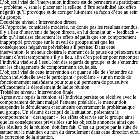
L’objectif visé de l’intervention indirecte est de permettre au participant
« problème », sans le placer sur la sellette, d’être sensibilisé aux effets
négatifs qu’il provoque et de corriger lui-même sa façon d’être au sein
du groupe.
Deuxième niveau : Intervention directe
Si l’approche, considérée modérée, ne donne pas les résultats attendus,
il y a lieu d’intervenir de façon directe, en lui donnant un « feedback »
afin qu’il saisisse clairement les effets négatifs que son comportement
inapproprié provoque sur le travail de groupe ainsi que les
conséquences négatives prévisibles s’il persiste. Dans cette
intervention, le meneur choisira le moment de la pause ou prétextera un
instant d’arrêt temporaire s’il y a lieu, afin d’en profiter pour rencontrer
l’individu visé seul à seul, loin des regards du groupe, et de s’entendre
sur les changements de comportements souhaités.
L’objectif visé de cette intervention est quant à elle de s’entendre de
façon individuelle avec le participant « problème » sur un mode de
fonctionnement satisfaisant pour tous qui permettra de poursuivre
efficacement le déroulement de ladite réunion.
Troisième niveau : Intervention finale
Après avoir repris la réunion, si l’individu persiste ou récidive avec le
comportement déviant malgré l’entente préalable, le meneur doit
suspendre le déroulement et soumettre ouvertement la problématique
au groupe. Un résumé descriptif de la situation, présentant le
comportement « dérangeant », les effets observés sur le groupe ainsi
que les conséquences prévisibles sur les objectifs annoncés ainsi que
les résultats de la réunion, doit être fait. C’est au groupe par la suite de
statuer sur le maintien ou non du déroulement dans cette direction et/ou
la correction de la situation.