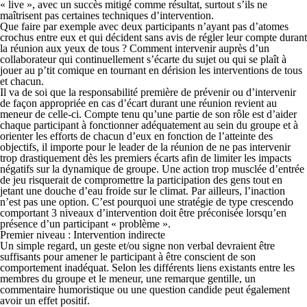
« live », avec un succès mitigé comme résultat, surtout s’ils ne
maîtrisent pas certaines techniques d’intervention.
Que faire par exemple avec deux participants n’ayant pas d’atomes
crochus entre eux et qui décident sans avis de régler leur compte durant
la réunion aux yeux de tous ? Comment intervenir auprès d’un
collaborateur qui continuellement s’écarte du sujet ou qui se plaît à
jouer au p’tit comique en tournant en dérision les interventions de tous
et chacun.
Il va de soi que la responsabilité première de prévenir ou d’intervenir
de façon appropriée en cas d’écart durant une réunion revient au
meneur de celle-ci. Compte tenu qu’une partie de son rôle est d’aider
chaque participant à fonctionner adéquatement au sein du groupe et à
orienter les efforts de chacun d’eux en fonction de l’atteinte des
objectifs, il importe pour le leader de la réunion de ne pas intervenir
trop drastiquement dès les premiers écarts afin de limiter les impacts
négatifs sur la dynamique de groupe. Une action trop musclée d’entrée
de jeu risquerait de compromettre la participation des gens tout en
jetant une douche d’eau froide sur le climat. Par ailleurs, l’inaction
n’est pas une option. C’est pourquoi une stratégie de type crescendo
comportant 3 niveaux d’intervention doit être préconisée lorsqu’en
présence d’un participant « problème ».
Premier niveau : Intervention indirecte
Un simple regard, un geste et/ou signe non verbal devraient être
suffisants pour amener le participant à être conscient de son
comportement inadéquat. Selon les différents liens existants entre les
membres du groupe et le meneur, une remarque gentille, un
commentaire humoristique ou une question candide peut également
avoir un effet positif.