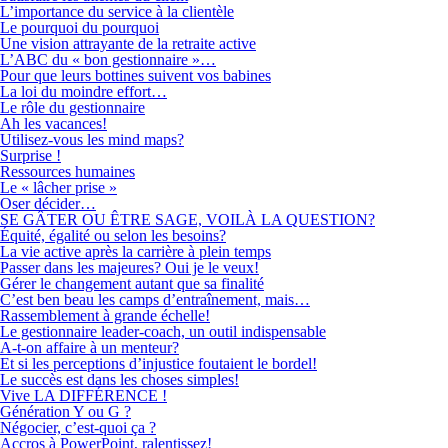
L’importance du service à la clientèle
Le pourquoi du pourquoi
Une vision attrayante de la retraite active
L’ABC du « bon gestionnaire »…
Pour que leurs bottines suivent vos babines
La loi du moindre effort…
Le rôle du gestionnaire
Ah les vacances!
Utilisez-vous les mind maps?
Surprise !
Ressources humaines
Le « lâcher prise »
Oser décider…
SE GÂTER OU ÊTRE SAGE, VOILÀ LA QUESTION?
Équité, égalité ou selon les besoins?
La vie active après la carrière à plein temps
Passer dans les majeures? Oui je le veux!
Gérer le changement autant que sa finalité
C’est ben beau les camps d’entraînement, mais…
Rassemblement à grande échelle!
Le gestionnaire leader-coach, un outil indispensable
A-t-on affaire à un menteur?
Et si les perceptions d’injustice foutaient le bordel!
Le succès est dans les choses simples!
Vive LA DIFFÉRENCE !
Génération Y ou G ?
Négocier, c’est-quoi ça ?
Accros à PowerPoint, ralentissez!