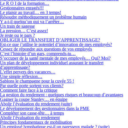
Le R O I de la formation…
Gestionnaires enragés!!!
Le plaisir au travail… en 3 temps!
Résoudre méthodiquement un problème humain
Y a-t-il quelqu’un qui va l’arrêter…
Un train de sagesse
La pression… C’est assez!
Je reste ou je pars ?
OBLIGER LE TRANSFERT D’APPRENTISSAGE?
Est-ce que j’utilise le potentiel d’innovation de mes employés?
Cessez de répondre aux questions de vos employés
C’est l’histoire d’un gars, comprends-tu…
S’occuper de la santé mentale de mes employés… Qui? Moi?
Un plan de développement individuel assurant le transfert
d’apprentissage?
L’effet pervers des vacances…
Une simple réflexion…
Sablons le champagne pour la cuvée 55 !
Par quelle porte sortent vos clients?
Comment faire face à la critique
La gestion du rendement : quelques risques et beaucoup d’avantages
Gagner la coupe Stanley… en équipe
Abolir l’évaluation du rendement (suite)
Le développement des gestionnaires dans la PME
Compléter son casse-tête… à temps
Abolir l’évaluation du rendement
Principes fondamentaux de mobilisation
Un employé lymphatique est-il un paresseux malade ? (suite)