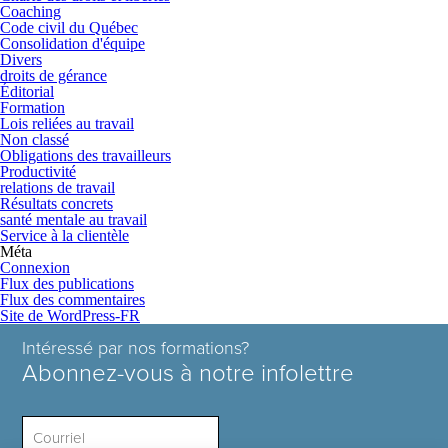
Coaching
Code civil du Québec
Consolidation d'équipe
Divers
droits de gérance
Éditorial
Formation
Lois reliées au travail
Non classé
Obligations des travailleurs
Productivité
relations de travail
Résultats concrets
santé mentale au travail
Service à la clientèle
Méta
Connexion
Flux des publications
Flux des commentaires
Site de WordPress-FR
Intéressé par nos formations?
Abonnez-vous à notre infolettre