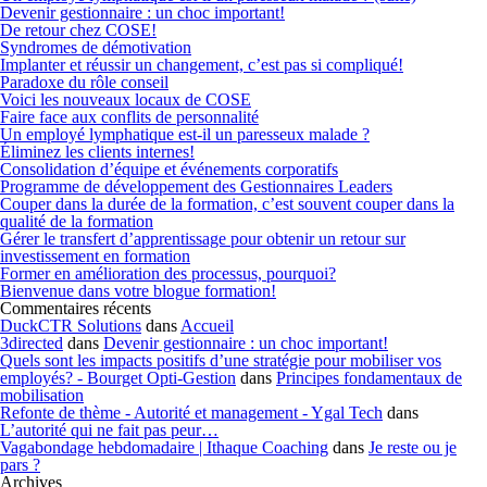
Devenir gestionnaire : un choc important!
De retour chez COSE!
Syndromes de démotivation
Implanter et réussir un changement, c’est pas si compliqué!
Paradoxe du rôle conseil
Voici les nouveaux locaux de COSE
Faire face aux conflits de personnalité
Un employé lymphatique est-il un paresseux malade ?
Éliminez les clients internes!
Consolidation d’équipe et événements corporatifs
Programme de développement des Gestionnaires Leaders
Couper dans la durée de la formation, c’est souvent couper dans la
qualité de la formation
Gérer le transfert d’apprentissage pour obtenir un retour sur
investissement en formation
Former en amélioration des processus, pourquoi?
Bienvenue dans votre blogue formation!
Commentaires récents
DuckCTR Solutions
dans
Accueil
3directed
dans
Devenir gestionnaire : un choc important!
Quels sont les impacts positifs d’une stratégie pour mobiliser vos
employés? - Bourget Opti-Gestion
dans
Principes fondamentaux de
mobilisation
Refonte de thème - Autorité et management - Ygal Tech
dans
L’autorité qui ne fait pas peur…
Vagabondage hebdomadaire | Ithaque Coaching
dans
Je reste ou je
pars ?
Archives