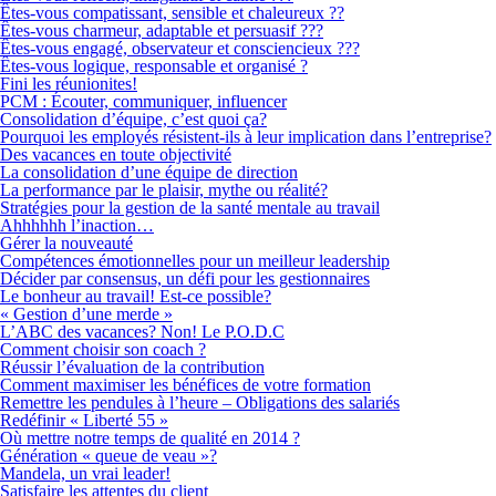
Êtes-vous compatissant, sensible et chaleureux ??
Êtes-vous charmeur, adaptable et persuasif ???
Êtes-vous engagé, observateur et consciencieux ???
Êtes-vous logique, responsable et organisé ?
Fini les réunionites!
PCM : Écouter, communiquer, influencer
Consolidation d’équipe, c’est quoi ça?
Pourquoi les employés résistent-ils à leur implication dans l’entreprise?
Des vacances en toute objectivité
La consolidation d’une équipe de direction
La performance par le plaisir, mythe ou réalité?
Stratégies pour la gestion de la santé mentale au travail
Ahhhhhh l’inaction…
Gérer la nouveauté
Compétences émotionnelles pour un meilleur leadership
Décider par consensus, un défi pour les gestionnaires
Le bonheur au travail! Est-ce possible?
« Gestion d’une merde »
L’ABC des vacances? Non! Le P.O.D.C
Comment choisir son coach ?
Réussir l’évaluation de la contribution
Comment maximiser les bénéfices de votre formation
Remettre les pendules à l’heure – Obligations des salariés
Redéfinir « Liberté 55 »
Où mettre notre temps de qualité en 2014 ?
Génération « queue de veau »?
Mandela, un vrai leader!
Satisfaire les attentes du client