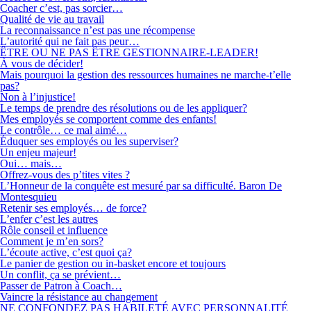
Coacher c’est, pas sorcier…
Qualité de vie au travail
La reconnaissance n’est pas une récompense
L’autorité qui ne fait pas peur…
ÊTRE OU NE PAS ÊTRE GESTIONNAIRE-LEADER!
À vous de décider!
Mais pourquoi la gestion des ressources humaines ne marche-t’elle
pas?
Non à l’injustice!
Le temps de prendre des résolutions ou de les appliquer?
Mes employés se comportent comme des enfants!
Le contrôle… ce mal aimé…
Éduquer ses employés ou les superviser?
Un enjeu majeur!
Oui… mais…
Offrez-vous des p’tites vites ?
L’Honneur de la conquête est mesuré par sa difficulté. Baron De
Montesquieu
Retenir ses employés… de force?
L’enfer c’est les autres
Rôle conseil et influence
Comment je m’en sors?
L’écoute active, c’est quoi ça?
Le panier de gestion ou in-basket encore et toujours
Un conflit, ça se prévient…
Passer de Patron à Coach…
Vaincre la résistance au changement
NE CONFONDEZ PAS HABILETÉ AVEC PERSONNALITÉ