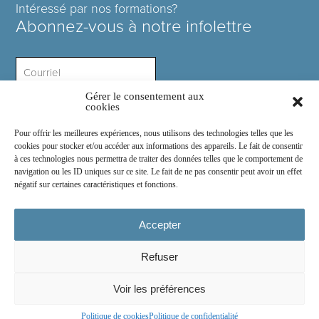
Intéressé par nos formations?
Abonnez-vous à notre infolettre
Gérer le consentement aux
Intérêt ?
cookies
Pour offrir les meilleures expériences, nous utilisons des technologies telles que les
cookies pour stocker et/ou accéder aux informations des appareils. Le fait de consentir
à ces technologies nous permettra de traiter des données telles que le comportement de
navigation ou les ID uniques sur ce site. Le fait de ne pas consentir peut avoir un effet
négatif sur certaines caractéristiques et fonctions.
Rejoignez-nous sur :
Accepter
Refuser
© 2026
COSE Inc.
- Tous droits réservés
Voir les préférences
2030 boul. Pie IX suite 214.2
Montréal
(
Québec
)
Canada
H1V 2C8
Politique de cookies
Politique de confidentialité