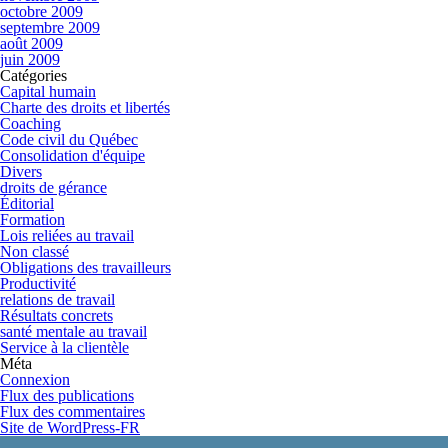
octobre 2009
septembre 2009
août 2009
juin 2009
Catégories
Capital humain
Charte des droits et libertés
Coaching
Code civil du Québec
Consolidation d'équipe
Divers
droits de gérance
Éditorial
Formation
Lois reliées au travail
Non classé
Obligations des travailleurs
Productivité
relations de travail
Résultats concrets
santé mentale au travail
Service à la clientèle
Méta
Connexion
Flux des publications
Flux des commentaires
Site de WordPress-FR