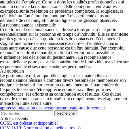
attitudes de l’employé. Ce sont donc les qualités professionnelles qui
sont au coeur de la reconnaissance . Elle peut porter, entre autres
exemples, sur la résolution de problèmes complexes, la souplesse, la
créativité ou l’amélioration continue. Très pertinente dans une
démarche de coaching afin de souligner la progression observée.
La reconnaissance existentielle
Cette forme de reconnaissance s’adresse à tous puisqu’elle porte
essentiellement sur la personne en temps qu’individu. Elle se manifeste
par des gestes posés au quotidien lors de contacts et d’échanges. Il
s’agit d’une forme de reconnaissance accordée d’emblée à chacun,
sans autre cause que cette personne est un être humain. Par exemple,
reconnaître le droit de parole, le droit à l’erreur ou la possibilité
d’influencer les décisions du gestionnaire . La reconnaissance
existentielle ne porte pas sur la contribution de l’individu, mais bien sur
sa personnalité et ses caractéristiques personnelles.
Au quotidien
Le gestionnaire qui, au quotidien, agit sur les quatre cibles de
reconnaissance réussira à combler divers besoins des membres de son
équipe : le besoin d’être reconnu comme membre à part entière de
l’équipe, le besoin d’être apprécié comme travailleur pour ses
compétences, ses efforts et sa contribution aux résultats. Ces quatre
types de reconnaissance au travail sont complémentaires et agissent en
interaction l’une avec l’autre.
appréciation
gestion des personnes
motivation
renforcement
Articles récents
COSE est présent et disponible!
COVID-19: Notre position actuelle et révisée