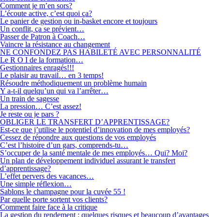
Comment je m’en sors?
L’écoute active, c’est quoi ça?
Le panier de gestion ou in-basket encore et toujours
Un conflit, ça se prévient…
Passer de Patron à Coach…
Vaincre la résistance au changement
NE CONFONDEZ PAS HABILETÉ AVEC PERSONNALITÉ
Le R O I de la formation…
Gestionnaires enragés!!!
Le plaisir au travail… en 3 temps!
Résoudre méthodiquement un problème humain
Y a-t-il quelqu’un qui va l’arrêter…
Un train de sagesse
La pression… C’est assez!
Je reste ou je pars ?
OBLIGER LE TRANSFERT D’APPRENTISSAGE?
Est-ce que j’utilise le potentiel d’innovation de mes employés?
Cessez de répondre aux questions de vos employés
C’est l’histoire d’un gars, comprends-tu…
S’occuper de la santé mentale de mes employés… Qui? Moi?
Un plan de développement individuel assurant le transfert
d’apprentissage?
L’effet pervers des vacances…
Une simple réflexion…
Sablons le champagne pour la cuvée 55 !
Par quelle porte sortent vos clients?
Comment faire face à la critique
La gestion du rendement : quelques risques et beaucoup d’avantages