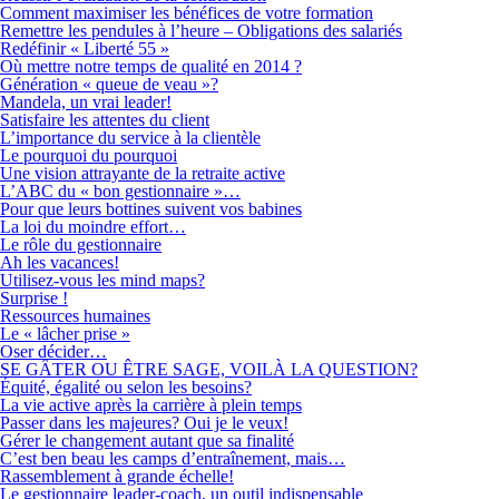
Comment maximiser les bénéfices de votre formation
Remettre les pendules à l’heure – Obligations des salariés
Redéfinir « Liberté 55 »
Où mettre notre temps de qualité en 2014 ?
Génération « queue de veau »?
Mandela, un vrai leader!
Satisfaire les attentes du client
L’importance du service à la clientèle
Le pourquoi du pourquoi
Une vision attrayante de la retraite active
L’ABC du « bon gestionnaire »…
Pour que leurs bottines suivent vos babines
La loi du moindre effort…
Le rôle du gestionnaire
Ah les vacances!
Utilisez-vous les mind maps?
Surprise !
Ressources humaines
Le « lâcher prise »
Oser décider…
SE GÂTER OU ÊTRE SAGE, VOILÀ LA QUESTION?
Équité, égalité ou selon les besoins?
La vie active après la carrière à plein temps
Passer dans les majeures? Oui je le veux!
Gérer le changement autant que sa finalité
C’est ben beau les camps d’entraînement, mais…
Rassemblement à grande échelle!
Le gestionnaire leader-coach, un outil indispensable