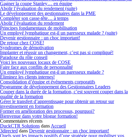
Gagner la coupe Stanley… en équipe
Abolir l’évaluation du rendement (suite)
Le développement des gestionnaires dans la PME
Compléter son casse-tête… à temps
Abolir l’évaluation du rendement
Principes fondamentaux de mobilisation
Un employé lymphatique est-il un paresseux malade ? (suite)
Devenir gestionnaire : un choc important!
De retour chez COSE!
Syndromes de démotivation
Implanter et réussir un changement, c’est pas si compliqué!
Paradoxe du rôle conseil
Voici les nouveaux locaux de COSE
Faire face aux conflits de personnalité
Un employé lymphatique est-il un paresseux malade ?
Éliminez les clients internes!
Consolidation d’équipe et événements corporatifs
Programme de développement des Gestionnaires Leaders
Couper dans la durée de la formation, c’est souvent couper dans la
qualité de la formation
Gérer le transfert d’apprentissage pour obtenir un retour sur
investissement en formation
Former en amélioration des processus, pourquoi?
Bienvenue dans votre blogue formation!
Commentaires récents
DuckCTR Solutions
dans
Accueil
3directed
dans
Devenir gestionnaire : un choc important!
Quels sont les impacts positifs d’une stratégie pour mobiliser vos