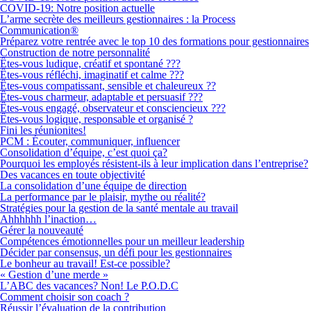
COVID-19: Notre position actuelle
L’arme secrète des meilleurs gestionnaires : la Process
Communication®
Préparez votre rentrée avec le top 10 des formations pour gestionnaires
Construction de notre personnalité
Êtes-vous ludique, créatif et spontané ???
Êtes-vous réfléchi, imaginatif et calme ???
Êtes-vous compatissant, sensible et chaleureux ??
Êtes-vous charmeur, adaptable et persuasif ???
Êtes-vous engagé, observateur et consciencieux ???
Êtes-vous logique, responsable et organisé ?
Fini les réunionites!
PCM : Écouter, communiquer, influencer
Consolidation d’équipe, c’est quoi ça?
Pourquoi les employés résistent-ils à leur implication dans l’entreprise?
Des vacances en toute objectivité
La consolidation d’une équipe de direction
La performance par le plaisir, mythe ou réalité?
Stratégies pour la gestion de la santé mentale au travail
Ahhhhhh l’inaction…
Gérer la nouveauté
Compétences émotionnelles pour un meilleur leadership
Décider par consensus, un défi pour les gestionnaires
Le bonheur au travail! Est-ce possible?
« Gestion d’une merde »
L’ABC des vacances? Non! Le P.O.D.C
Comment choisir son coach ?
Réussir l’évaluation de la contribution