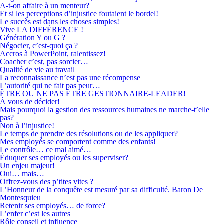
A-t-on affaire à un menteur?
Et si les perceptions d’injustice foutaient le bordel!
Le succès est dans les choses simples!
Vive LA DIFFÉRENCE !
Génération Y ou G ?
Négocier, c’est-quoi ça ?
Accros à PowerPoint, ralentissez!
Coacher c’est, pas sorcier…
Qualité de vie au travail
La reconnaissance n’est pas une récompense
L’autorité qui ne fait pas peur…
ÊTRE OU NE PAS ÊTRE GESTIONNAIRE-LEADER!
À vous de décider!
Mais pourquoi la gestion des ressources humaines ne marche-t’elle
pas?
Non à l’injustice!
Le temps de prendre des résolutions ou de les appliquer?
Mes employés se comportent comme des enfants!
Le contrôle… ce mal aimé…
Éduquer ses employés ou les superviser?
Un enjeu majeur!
Oui… mais…
Offrez-vous des p’tites vites ?
L’Honneur de la conquête est mesuré par sa difficulté. Baron De
Montesquieu
Retenir ses employés… de force?
L’enfer c’est les autres
Rôle conseil et influence