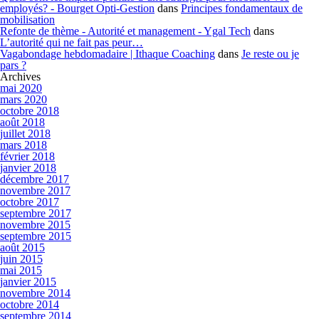
employés? - Bourget Opti-Gestion
dans
Principes fondamentaux de
mobilisation
Refonte de thème - Autorité et management - Ygal Tech
dans
L’autorité qui ne fait pas peur…
Vagabondage hebdomadaire | Ithaque Coaching
dans
Je reste ou je
pars ?
Archives
mai 2020
mars 2020
octobre 2018
août 2018
juillet 2018
mars 2018
février 2018
janvier 2018
décembre 2017
novembre 2017
octobre 2017
septembre 2017
novembre 2015
septembre 2015
août 2015
juin 2015
mai 2015
janvier 2015
novembre 2014
octobre 2014
septembre 2014