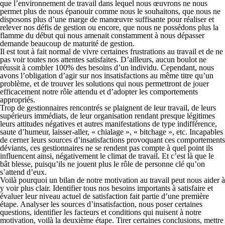
que l’environnement de travail dans lequel nous œuvrons ne nous
permet plus de nous épanouir comme nous le souhaitons, que nous ne
disposons plus d’une marge de manœuvre suffisante pour réaliser et
relever nos défis de gestion ou encore, que nous ne possédons plus la
flamme du début qui nous amenait constamment à nous dépasser
demande beaucoup de maturité de gestion.
Il est tout à fait normal de vivre certaines frustrations au travail et de ne
pas voir toutes nos attentes satisfaites. D’ailleurs, aucun boulot ne
réussit à combler 100% des besoins d’un individu. Cependant, nous
avons l’obligation d’agir sur nos insatisfactions au même titre qu’un
problème, et de trouver les solutions qui nous permettront de jouer
efficacement notre rôle attendu et d’adopter les comportements
appropriés.
Trop de gestionnaires rencontrés se plaignent de leur travail, de leurs
supérieurs immédiats, de leur organisation rendant presque légitimes
leurs attitudes négatives et autres manifestations de type indifférence,
saute d’humeur, laisser-aller, « chialage », « bitchage », etc. Incapables
de cerner leurs sources d’insatisfactions provoquant ces comportements
déviants, ces gestionnaires ne se rendent pas compte à quel point ils
influencent ainsi, négativement le climat de travail. Et c’est là que le
bât blesse, puisqu’ils ne jouent plus le rôle de personne clé qu’on
s’attend d’eux.
Voilà pourquoi un bilan de notre motivation au travail peut nous aider à
y voir plus clair. Identifier tous nos besoins importants à satisfaire et
évaluer leur niveau actuel de satisfaction fait partie d’une première
étape. Analyser les sources d’insatisfaction, nous poser certaines
questions, identifier les facteurs et conditions qui nuisent à notre
motivation, voilà la deuxième étape. Tirer certaines conclusions, mettre