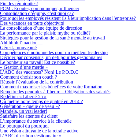
Fini les réunionites!
PCM : Écouter, communiquer, influencer
Consolidation d’équipe, c’est quoi ça?
Pourquoi les employés résistent-ils à leur implication dans l’entreprise?
Des vacances en toute objectivité
La consolidation d’une équipe de direction
La performance par le plaisir, mythe ou réalité?
Stratégies pour la gestion de la santé mentale au travail
Ahhhhhh l’inaction…
Gérer la nouveauté
Compétences émotionnelles pour un meilleur leadership
Décider par consensus, un défi pour les gestionnaires
Le bonheur au travail! Est-ce possible?
« Gestion d’une merde »
L’ABC des vacances? Non! Le P.O.D.C
Comment choisir son coach ?
Réussir l’évaluation de la contribution
Comment maximiser les bénéfices de votre formation
Remettre les pendules à l’heure – Obligations des salariés
Redéfinir « Liberté 55 »
Où mettre notre temps de qualité en 2014 ?
Génération « queue de veau »?
Mandela, un vrai leader!
Satisfaire les attentes du client
L’importance du service à la clientèle
Le pourquoi du pourquoi
Une vision attrayante de la retraite active
L’ABC du « bon gestionnaire »…