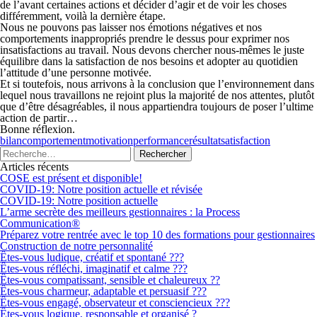
de l’avant certaines actions et décider d’agir et de voir les choses
différemment, voilà la dernière étape.
Nous ne pouvons pas laisser nos émotions négatives et nos
comportements inappropriés prendre le dessus pour exprimer nos
insatisfactions au travail. Nous devons chercher nous-mêmes le juste
équilibre dans la satisfaction de nos besoins et adopter au quotidien
l’attitude d’une personne motivée.
Et si toutefois, nous arrivons à la conclusion que l’environnement dans
lequel nous travaillons ne rejoint plus la majorité de nos attentes, plutôt
que d’être désagréables, il nous appartiendra toujours de poser l’ultime
action de partir…
Bonne réflexion.
bilan
comportement
motivation
performance
résultat
satisfaction
Articles récents
COSE est présent et disponible!
COVID-19: Notre position actuelle et révisée
COVID-19: Notre position actuelle
L’arme secrète des meilleurs gestionnaires : la Process
Communication®
Préparez votre rentrée avec le top 10 des formations pour gestionnaires
Construction de notre personnalité
Êtes-vous ludique, créatif et spontané ???
Êtes-vous réfléchi, imaginatif et calme ???
Êtes-vous compatissant, sensible et chaleureux ??
Êtes-vous charmeur, adaptable et persuasif ???
Êtes-vous engagé, observateur et consciencieux ???
Êtes-vous logique, responsable et organisé ?