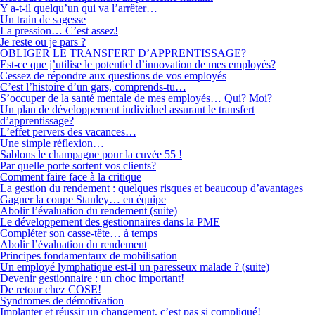
Y a-t-il quelqu’un qui va l’arrêter…
Un train de sagesse
La pression… C’est assez!
Je reste ou je pars ?
OBLIGER LE TRANSFERT D’APPRENTISSAGE?
Est-ce que j’utilise le potentiel d’innovation de mes employés?
Cessez de répondre aux questions de vos employés
C’est l’histoire d’un gars, comprends-tu…
S’occuper de la santé mentale de mes employés… Qui? Moi?
Un plan de développement individuel assurant le transfert
d’apprentissage?
L’effet pervers des vacances…
Une simple réflexion…
Sablons le champagne pour la cuvée 55 !
Par quelle porte sortent vos clients?
Comment faire face à la critique
La gestion du rendement : quelques risques et beaucoup d’avantages
Gagner la coupe Stanley… en équipe
Abolir l’évaluation du rendement (suite)
Le développement des gestionnaires dans la PME
Compléter son casse-tête… à temps
Abolir l’évaluation du rendement
Principes fondamentaux de mobilisation
Un employé lymphatique est-il un paresseux malade ? (suite)
Devenir gestionnaire : un choc important!
De retour chez COSE!
Syndromes de démotivation
Implanter et réussir un changement, c’est pas si compliqué!