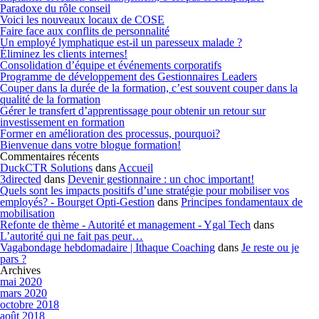
Paradoxe du rôle conseil
Voici les nouveaux locaux de COSE
Faire face aux conflits de personnalité
Un employé lymphatique est-il un paresseux malade ?
Éliminez les clients internes!
Consolidation d’équipe et événements corporatifs
Programme de développement des Gestionnaires Leaders
Couper dans la durée de la formation, c’est souvent couper dans la
qualité de la formation
Gérer le transfert d’apprentissage pour obtenir un retour sur
investissement en formation
Former en amélioration des processus, pourquoi?
Bienvenue dans votre blogue formation!
Commentaires récents
DuckCTR Solutions
dans
Accueil
3directed
dans
Devenir gestionnaire : un choc important!
Quels sont les impacts positifs d’une stratégie pour mobiliser vos
employés? - Bourget Opti-Gestion
dans
Principes fondamentaux de
mobilisation
Refonte de thème - Autorité et management - Ygal Tech
dans
L’autorité qui ne fait pas peur…
Vagabondage hebdomadaire | Ithaque Coaching
dans
Je reste ou je
pars ?
Archives
mai 2020
mars 2020
octobre 2018
août 2018