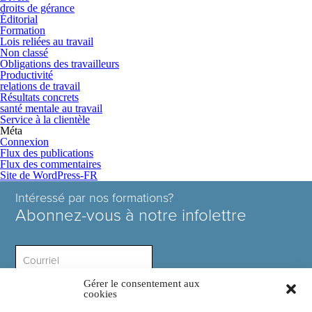
droits de gérance
Éditorial
Formation
Lois reliées au travail
Non classé
Obligations des travailleurs
Productivité
relations de travail
Résultats concrets
santé mentale au travail
Service à la clientèle
Méta
Connexion
Flux des publications
Flux des commentaires
Site de WordPress-FR
Intéressé par nos formations?
Abonnez-vous à notre infolettre
Gérer le consentement aux
Intérêt ?
cookies