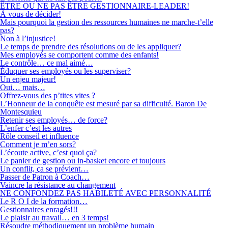
ÊTRE OU NE PAS ÊTRE GESTIONNAIRE-LEADER!
À vous de décider!
Mais pourquoi la gestion des ressources humaines ne marche-t’elle
pas?
Non à l’injustice!
Le temps de prendre des résolutions ou de les appliquer?
Mes employés se comportent comme des enfants!
Le contrôle… ce mal aimé…
Éduquer ses employés ou les superviser?
Un enjeu majeur!
Oui… mais…
Offrez-vous des p’tites vites ?
L’Honneur de la conquête est mesuré par sa difficulté. Baron De
Montesquieu
Retenir ses employés… de force?
L’enfer c’est les autres
Rôle conseil et influence
Comment je m’en sors?
L’écoute active, c’est quoi ça?
Le panier de gestion ou in-basket encore et toujours
Un conflit, ça se prévient…
Passer de Patron à Coach…
Vaincre la résistance au changement
NE CONFONDEZ PAS HABILETÉ AVEC PERSONNALITÉ
Le R O I de la formation…
Gestionnaires enragés!!!
Le plaisir au travail… en 3 temps!
Résoudre méthodiquement un problème humain