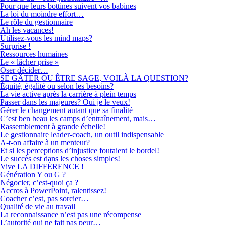
Pour que leurs bottines suivent vos babines
La loi du moindre effort…
Le rôle du gestionnaire
Ah les vacances!
Utilisez-vous les mind maps?
Surprise !
Ressources humaines
Le « lâcher prise »
Oser décider…
SE GÂTER OU ÊTRE SAGE, VOILÀ LA QUESTION?
Équité, égalité ou selon les besoins?
La vie active après la carrière à plein temps
Passer dans les majeures? Oui je le veux!
Gérer le changement autant que sa finalité
C’est ben beau les camps d’entraînement, mais…
Rassemblement à grande échelle!
Le gestionnaire leader-coach, un outil indispensable
A-t-on affaire à un menteur?
Et si les perceptions d’injustice foutaient le bordel!
Le succès est dans les choses simples!
Vive LA DIFFÉRENCE !
Génération Y ou G ?
Négocier, c’est-quoi ça ?
Accros à PowerPoint, ralentissez!
Coacher c’est, pas sorcier…
Qualité de vie au travail
La reconnaissance n’est pas une récompense
L’autorité qui ne fait pas peur…