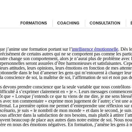
FORMATIONS
COACHING
CONSULTATION
ue j’anime une formation portant sur l’
intelligence émotionnelle
. Dès l
s précisément de certains autres qui ne se comportent pas comme les parti
’autre change son comportement, alors je n’aurai plus de problème avec lu
rpersonnelles seront assurées d’être harmonieuses et satisfaisantes. Cep
eurs attitudes, leurs opinions, leurs émotions en fonction de mes attent
otionnelle dans le but d’amener les gens qui m’entourent à changer leur 
conscience de soi, la maîtrise de soi, l’affirmation de soi et non pas de 
ous devons prendre conscience que la seule variable que nous contrôlons
difficulté à s’exprimer clairement en « je ». Leurs messages commencent
t que « Lorsque j’entends ce que tu viens de me dire, je me sens blessé
 avec ton commentaire » exprime mon jugement de l’autre; c’est une ac
nfernal. La première option me permet d’entreprendre une réflexion sur m
scénario, je suis « le nombril de mon monde » et dans le second, je sui
ous affecter dans la satisfaction de nos besoins, mais plutôt à attirer l’a
vent beaucoup de place aux autres dans notre estime de soi. Nous nous
nère en nous des émotions négatives. En formation, j’amène les gens à réf