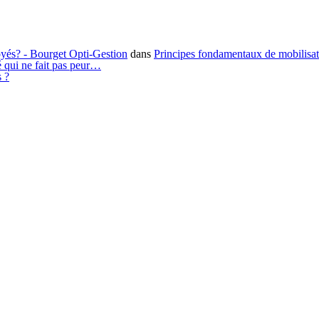
loyés? - Bourget Opti-Gestion
dans
Principes fondamentaux de mobilisa
é qui ne fait pas peur…
s ?