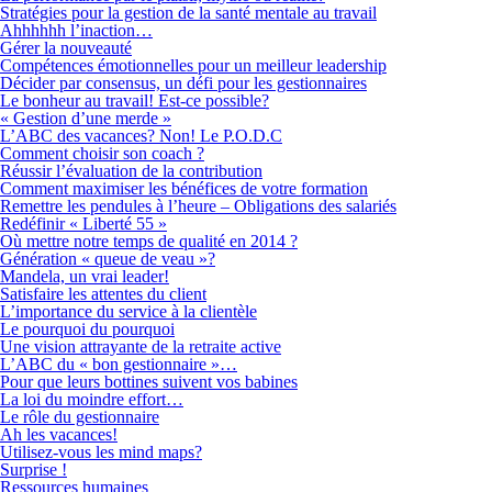
Stratégies pour la gestion de la santé mentale au travail
Ahhhhhh l’inaction…
Gérer la nouveauté
Compétences émotionnelles pour un meilleur leadership
Décider par consensus, un défi pour les gestionnaires
Le bonheur au travail! Est-ce possible?
« Gestion d’une merde »
L’ABC des vacances? Non! Le P.O.D.C
Comment choisir son coach ?
Réussir l’évaluation de la contribution
Comment maximiser les bénéfices de votre formation
Remettre les pendules à l’heure – Obligations des salariés
Redéfinir « Liberté 55 »
Où mettre notre temps de qualité en 2014 ?
Génération « queue de veau »?
Mandela, un vrai leader!
Satisfaire les attentes du client
L’importance du service à la clientèle
Le pourquoi du pourquoi
Une vision attrayante de la retraite active
L’ABC du « bon gestionnaire »…
Pour que leurs bottines suivent vos babines
La loi du moindre effort…
Le rôle du gestionnaire
Ah les vacances!
Utilisez-vous les mind maps?
Surprise !
Ressources humaines