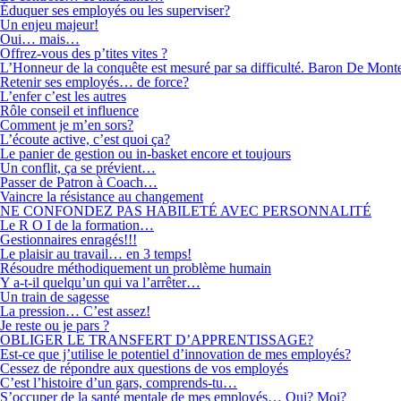
Éduquer ses employés ou les superviser?
Un enjeu majeur!
Oui… mais…
Offrez-vous des p’tites vites ?
L’Honneur de la conquête est mesuré par sa difficulté. Baron De Mont
Retenir ses employés… de force?
L’enfer c’est les autres
Rôle conseil et influence
Comment je m’en sors?
L’écoute active, c’est quoi ça?
Le panier de gestion ou in-basket encore et toujours
Un conflit, ça se prévient…
Passer de Patron à Coach…
Vaincre la résistance au changement
NE CONFONDEZ PAS HABILETÉ AVEC PERSONNALITÉ
Le R O I de la formation…
Gestionnaires enragés!!!
Le plaisir au travail… en 3 temps!
Résoudre méthodiquement un problème humain
Y a-t-il quelqu’un qui va l’arrêter…
Un train de sagesse
La pression… C’est assez!
Je reste ou je pars ?
OBLIGER LE TRANSFERT D’APPRENTISSAGE?
Est-ce que j’utilise le potentiel d’innovation de mes employés?
Cessez de répondre aux questions de vos employés
C’est l’histoire d’un gars, comprends-tu…
S’occuper de la santé mentale de mes employés… Qui? Moi?