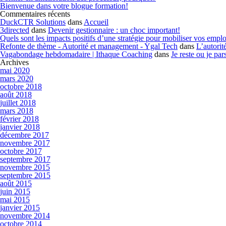
Bienvenue dans votre blogue formation!
Commentaires récents
DuckCTR Solutions
dans
Accueil
3directed
dans
Devenir gestionnaire : un choc important!
Quels sont les impacts positifs d’une stratégie pour mobiliser vos emp
Refonte de thème - Autorité et management - Ygal Tech
dans
L’autorit
Vagabondage hebdomadaire | Ithaque Coaching
dans
Je reste ou je par
Archives
mai 2020
mars 2020
octobre 2018
août 2018
juillet 2018
mars 2018
février 2018
janvier 2018
décembre 2017
novembre 2017
octobre 2017
septembre 2017
novembre 2015
septembre 2015
août 2015
juin 2015
mai 2015
janvier 2015
novembre 2014
octobre 2014