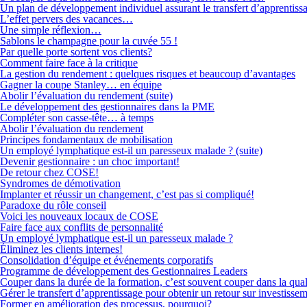
Un plan de développement individuel assurant le transfert d’apprentiss
L’effet pervers des vacances…
Une simple réflexion…
Sablons le champagne pour la cuvée 55 !
Par quelle porte sortent vos clients?
Comment faire face à la critique
La gestion du rendement : quelques risques et beaucoup d’avantages
Gagner la coupe Stanley… en équipe
Abolir l’évaluation du rendement (suite)
Le développement des gestionnaires dans la PME
Compléter son casse-tête… à temps
Abolir l’évaluation du rendement
Principes fondamentaux de mobilisation
Un employé lymphatique est-il un paresseux malade ? (suite)
Devenir gestionnaire : un choc important!
De retour chez COSE!
Syndromes de démotivation
Implanter et réussir un changement, c’est pas si compliqué!
Paradoxe du rôle conseil
Voici les nouveaux locaux de COSE
Faire face aux conflits de personnalité
Un employé lymphatique est-il un paresseux malade ?
Éliminez les clients internes!
Consolidation d’équipe et événements corporatifs
Programme de développement des Gestionnaires Leaders
Couper dans la durée de la formation, c’est souvent couper dans la qual
Gérer le transfert d’apprentissage pour obtenir un retour sur investisse
Former en amélioration des processus, pourquoi?