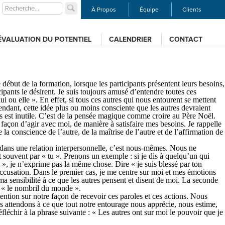
À Propos
Équipe
Clients
ÉVALUATION DU POTENTIEL
CALENDRIER
CONTACT
e début de la formation, lorsque les participants présentent leurs besoins,
cipants le désirent. Je suis toujours amusé d’entendre toutes ces
i ou elle ». En effet, si tous ces autres qui nous entourent se mettent
endant, cette idée plus ou moins consciente que les autres devraient
es est inutile. C’est de la pensée magique comme croire au Père Noël.
façon d’agir avec moi, de manière à satisfaire mes besoins. Je rappelle
la conscience de l’autre, de la maîtrise de l’autre et de l’affirmation de
 dans une relation interpersonnelle, c’est nous-mêmes. Nous ne
 souvent par « tu ». Prenons un exemple : si je dis à quelqu’un qui
 », je n’exprime pas la même chose. Dire « je suis blessé par ton
cusation. Dans le premier cas, je me centre sur moi et mes émotions
a sensibilité à ce que les autres pensent et disent de moi. La seconde
s « le nombril du monde ».
ttention sur notre façon de recevoir ces paroles et ces actions. Nous
 attendons à ce que tout notre entourage nous apprécie, nous estime,
léchir à la phrase suivante : « Les autres ont sur moi le pouvoir que je