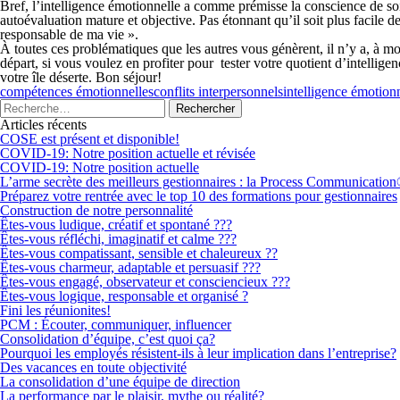
Bref, l’intelligence émotionnelle a comme prémisse la conscience de soi.
autoévaluation mature et objective. Pas étonnant qu’il soit plus facile de
responsable de ma vie ».
À toutes ces problématiques que les autres vous génèrent, il n’y a, à mon 
départ, si vous voulez en profiter pour tester votre quotient d’intellig
votre île déserte. Bon séjour!
compétences émotionnelles
conflits interpersonnels
intelligence émotion
Articles récents
COSE est présent et disponible!
COVID-19: Notre position actuelle et révisée
COVID-19: Notre position actuelle
L’arme secrète des meilleurs gestionnaires : la Process Communicatio
Préparez votre rentrée avec le top 10 des formations pour gestionnaires
Construction de notre personnalité
Êtes-vous ludique, créatif et spontané ???
Êtes-vous réfléchi, imaginatif et calme ???
Êtes-vous compatissant, sensible et chaleureux ??
Êtes-vous charmeur, adaptable et persuasif ???
Êtes-vous engagé, observateur et consciencieux ???
Êtes-vous logique, responsable et organisé ?
Fini les réunionites!
PCM : Écouter, communiquer, influencer
Consolidation d’équipe, c’est quoi ça?
Pourquoi les employés résistent-ils à leur implication dans l’entreprise?
Des vacances en toute objectivité
La consolidation d’une équipe de direction
La performance par le plaisir, mythe ou réalité?