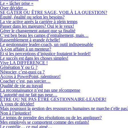
Le « lâcher prise »
Oser décider…
SE GÂTER OU ÊTRE SAGE, VOILÀ LA QUESTION?
Équité, égalité ou selon les besoins?
La vie active après la carrière à plein temps
Passer dans les majeures? Oui je le veux!
Gérer le changement autant que sa finalité
C’est ben beau les camps d’entraînement, mais…
Rassemblement à grande échelle!
Le gestionnaire leader-coach, un outil indispensable
A-t-on affaire à un menteur?
Et si les perceptions d’injustice foutaient le bordel!
Le succès est dans les choses simples!
Vive LA DIFFÉRENCE !
Génération Y ou G ?
Négocier, c’est-quoi ça ?
Accros à PowerPoint, ralentissez!
Coacher c’est, pas sorcier…
Qualité de vie au travail
La reconnaissance n’est pas une récompense
L’autorité qui ne fait pas peur…
ÊTRE OU NE PAS ÊTRE GESTIONNAIRE-LEADER!
À vous de décider!
Mais pourquoi la gestion des ressources humaines ne marche-t’elle pas
Non à l’injustice!
Le temps de prendre des résolutions ou de les appliquer?
Mes employés se comportent comme des enfants!
Le contrôle… ce mal aimé…