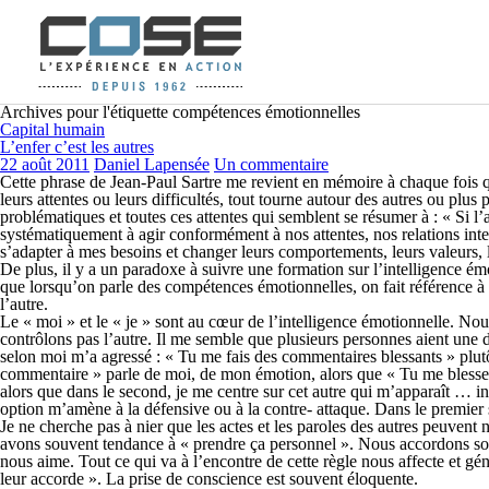
Archives pour l'étiquette compétences émotionnelles
Capital humain
L’enfer c’est les autres
22 août 2011
Daniel Lapensée
Un commentaire
Cette phrase de Jean-Paul Sartre me revient en mémoire à chaque fois q
leurs attentes ou leurs difficultés, tout tourne autour des autres ou plu
problématiques et toutes ces attentes qui semblent se résumer à : « Si l
systématiquement à agir conformément à nos attentes, nos relations inte
s’adapter à mes besoins et changer leurs comportements, leurs valeurs, l
De plus, il y a un paradoxe à suivre une formation sur l’intelligence ém
que lorsqu’on parle des compétences émotionnelles, on fait référence à la 
l’autre.
Le « moi » et le « je » sont au cœur de l’intelligence émotionnelle. N
contrôlons pas l’autre. Il me semble que plusieurs personnes aient une 
selon moi m’a agressé : « Tu me fais des commentaires blessants » plutô
commentaire » parle de moi, de mon émotion, alors que « Tu me blesses
alors que dans le second, je me centre sur cet autre qui m’apparaît … i
option m’amène à la défensive ou à la contre- attaque. Dans le premier 
Je ne cherche pas à nier que les actes et les paroles des autres peuvent n
avons souvent tendance à « prendre ça personnel ». Nous accordons sou
nous aime. Tout ce qui va à l’encontre de cette règle nous affecte et gé
leur accorde ». La prise de conscience est souvent éloquente.