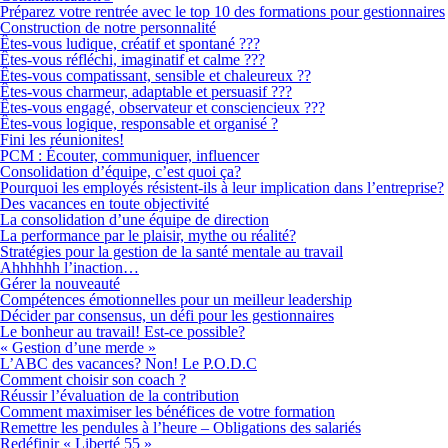
Préparez votre rentrée avec le top 10 des formations pour gestionnaires
Construction de notre personnalité
Êtes-vous ludique, créatif et spontané ???
Êtes-vous réfléchi, imaginatif et calme ???
Êtes-vous compatissant, sensible et chaleureux ??
Êtes-vous charmeur, adaptable et persuasif ???
Êtes-vous engagé, observateur et consciencieux ???
Êtes-vous logique, responsable et organisé ?
Fini les réunionites!
PCM : Écouter, communiquer, influencer
Consolidation d’équipe, c’est quoi ça?
Pourquoi les employés résistent-ils à leur implication dans l’entreprise?
Des vacances en toute objectivité
La consolidation d’une équipe de direction
La performance par le plaisir, mythe ou réalité?
Stratégies pour la gestion de la santé mentale au travail
Ahhhhhh l’inaction…
Gérer la nouveauté
Compétences émotionnelles pour un meilleur leadership
Décider par consensus, un défi pour les gestionnaires
Le bonheur au travail! Est-ce possible?
« Gestion d’une merde »
L’ABC des vacances? Non! Le P.O.D.C
Comment choisir son coach ?
Réussir l’évaluation de la contribution
Comment maximiser les bénéfices de votre formation
Remettre les pendules à l’heure – Obligations des salariés
Redéfinir « Liberté 55 »