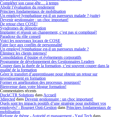
Compléter son casse-tête… à temps
Abolir l’évaluation du rendement
Principes fondamentaux de mobilisation
Un employé lymphatique est-il un paresseux malade ? (suite)
Devenir gestionnaire : un choc important!
De retour chez COSE!
Syndromes de démotivation
Implanter et réussir un changement, c’est pas si compliqué!
Paradoxe du rôle conseil
Voici les nouveaux locaux de COSE
Faire face aux conflits de personnalité
Un employé lymphatique est-il un paresseux malade ?
Éliminez les clients internes!
Consolidation d’équipe et événements corporatifs
Programme de développement des Gestionnaires Leaders
Couper dans la durée de la formation, c’est souvent couper dans la
qualité de la formation
Gérer le transfert d’apprentissage pour obtenir un retour sur
investissement en formation
Former en amélioration des processus, pourquoi?
Bienvenue dans votre blogue formation!
Commentaires récents
DuckCTR Solutions
dans
Accueil
3directed
dans
Devenir gestionnaire : un choc important!
Quels sont les impacts positifs d’une stratégie pour mobiliser vos
employés? - Bourget Opti-Gestion
dans
Principes fondamentaux de
mobilisation
Refonte de thème - Autorité et management - Ygal Tech
dans