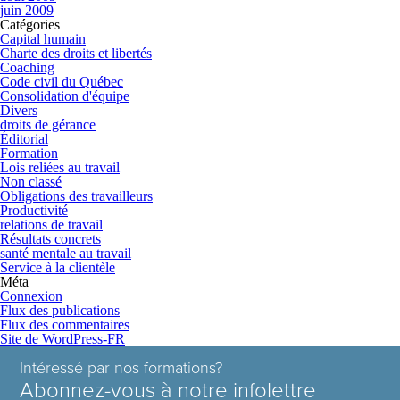
juin 2009
Catégories
Capital humain
Charte des droits et libertés
Coaching
Code civil du Québec
Consolidation d'équipe
Divers
droits de gérance
Éditorial
Formation
Lois reliées au travail
Non classé
Obligations des travailleurs
Productivité
relations de travail
Résultats concrets
santé mentale au travail
Service à la clientèle
Méta
Connexion
Flux des publications
Flux des commentaires
Site de WordPress-FR
Intéressé par nos formations?
Abonnez-vous à notre infolettre