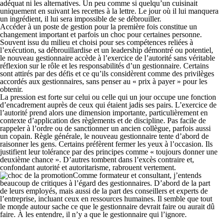
adéquat ni les alternatives. Un peu comme si quelqu’un cuisinait
uniquement en suivant les recettes à la lettre. Le jour où il lui manquera
un ingrédient, il lui sera impossible de se débrouiller.
Accéder à un poste de gestion pour la première fois constitue un
changement important et parfois un choc pour certaines personne.
Souvent issu du milieu et choisi pour ses compétences reliées à
l’exécution, sa débrouillardise et un leadership démontré ou potentiel,
le nouveau gestionnaire accède à l’exercice de l’autorité sans véritable
réflexion sur le rôle et les responsabilités d’un gestionnaire. Certains
sont attirés par des défis et ce qu’ils considèrent comme des privilèges
accordés aux gestionnaires, sans penser au « prix à payer » pour les
obtenir.
La pression est forte sur celui ou celle qui un jour occupe une fonction
d’encadrement auprès de ceux qui étaient jadis ses pairs. L’exercice de
l’autorité prend alors une dimension importante, particulièrement en
contexte d’application des règlements et de discipline. Pas facile de
rappeler à l’ordre ou de sanctionner un ancien collègue, parfois aussi
un copain. Règle générale, le nouveau gestionnaire tente d’abord de
raisonner les gens. Certains préfèrent fermer les yeux à l’occasion. Ils
justifient leur tolérance par des principes comme « toujours donner une
deuxième chance ». D’autres tombent dans l’excès contraire et,
confondant autorité et autoritarisme, rabrouent vertement.
Comme formateur et consultant, j’entends
beaucoup de critiques à l’égard des gestionnaires. D’abord de la part
de leurs employés, mais aussi de la part des conseillers et experts de
l’entreprise, incluant ceux en ressources humaines. Il semble que tout
le monde autour sache ce que le gestionnaire devrait faire ou aurait dû
faire. À les entendre, il n’y a que le gestionnaire qui l’ignore.