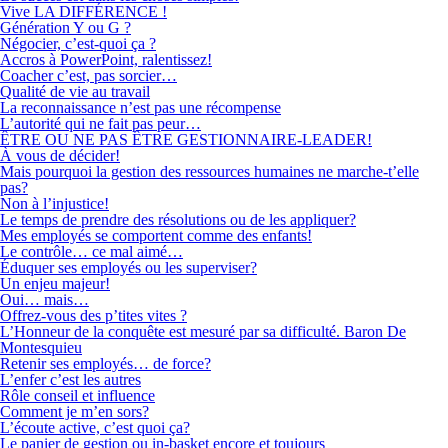
Vive LA DIFFÉRENCE !
Génération Y ou G ?
Négocier, c’est-quoi ça ?
Accros à PowerPoint, ralentissez!
Coacher c’est, pas sorcier…
Qualité de vie au travail
La reconnaissance n’est pas une récompense
L’autorité qui ne fait pas peur…
ÊTRE OU NE PAS ÊTRE GESTIONNAIRE-LEADER!
À vous de décider!
Mais pourquoi la gestion des ressources humaines ne marche-t’elle
pas?
Non à l’injustice!
Le temps de prendre des résolutions ou de les appliquer?
Mes employés se comportent comme des enfants!
Le contrôle… ce mal aimé…
Éduquer ses employés ou les superviser?
Un enjeu majeur!
Oui… mais…
Offrez-vous des p’tites vites ?
L’Honneur de la conquête est mesuré par sa difficulté. Baron De
Montesquieu
Retenir ses employés… de force?
L’enfer c’est les autres
Rôle conseil et influence
Comment je m’en sors?
L’écoute active, c’est quoi ça?
Le panier de gestion ou in-basket encore et toujours