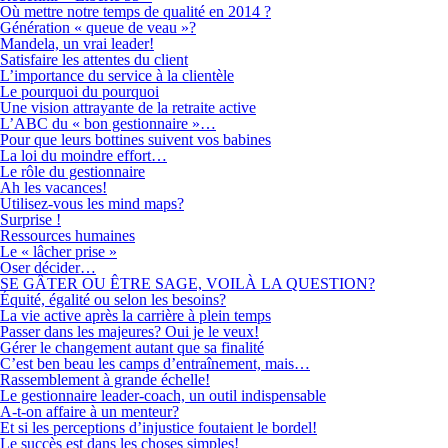
Où mettre notre temps de qualité en 2014 ?
Génération « queue de veau »?
Mandela, un vrai leader!
Satisfaire les attentes du client
L’importance du service à la clientèle
Le pourquoi du pourquoi
Une vision attrayante de la retraite active
L’ABC du « bon gestionnaire »…
Pour que leurs bottines suivent vos babines
La loi du moindre effort…
Le rôle du gestionnaire
Ah les vacances!
Utilisez-vous les mind maps?
Surprise !
Ressources humaines
Le « lâcher prise »
Oser décider…
SE GÂTER OU ÊTRE SAGE, VOILÀ LA QUESTION?
Équité, égalité ou selon les besoins?
La vie active après la carrière à plein temps
Passer dans les majeures? Oui je le veux!
Gérer le changement autant que sa finalité
C’est ben beau les camps d’entraînement, mais…
Rassemblement à grande échelle!
Le gestionnaire leader-coach, un outil indispensable
A-t-on affaire à un menteur?
Et si les perceptions d’injustice foutaient le bordel!
Le succès est dans les choses simples!