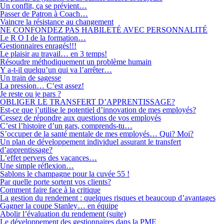
Un conflit, ça se prévient…
Passer de Patron à Coach…
Vaincre la résistance au changement
NE CONFONDEZ PAS HABILETÉ AVEC PERSONNALITÉ
Le R O I de la formation…
Gestionnaires enragés!!!
Le plaisir au travail… en 3 temps!
Résoudre méthodiquement un problème humain
Y a-t-il quelqu’un qui va l’arrêter…
Un train de sagesse
La pression… C’est assez!
Je reste ou je pars ?
OBLIGER LE TRANSFERT D’APPRENTISSAGE?
Est-ce que j’utilise le potentiel d’innovation de mes employés?
Cessez de répondre aux questions de vos employés
C’est l’histoire d’un gars, comprends-tu…
S’occuper de la santé mentale de mes employés… Qui? Moi?
Un plan de développement individuel assurant le transfert
d’apprentissage?
L’effet pervers des vacances…
Une simple réflexion…
Sablons le champagne pour la cuvée 55 !
Par quelle porte sortent vos clients?
Comment faire face à la critique
La gestion du rendement : quelques risques et beaucoup d’avantages
Gagner la coupe Stanley… en équipe
Abolir l’évaluation du rendement (suite)
Le développement des gestionnaires dans la PME