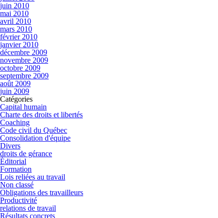
juin 2010
mai 2010
avril 2010
mars 2010
février 2010
janvier 2010
décembre 2009
novembre 2009
octobre 2009
septembre 2009
août 2009
juin 2009
Catégories
Capital humain
Charte des droits et libertés
Coaching
Code civil du Québec
Consolidation d'équipe
Divers
droits de gérance
Éditorial
Formation
Lois reliées au travail
Non classé
Obligations des travailleurs
Productivité
relations de travail
Résultats concrets