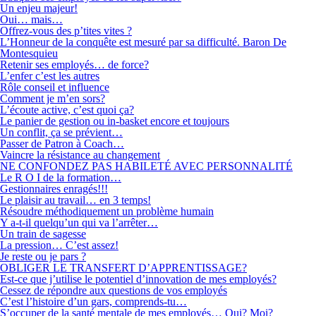
Un enjeu majeur!
Oui… mais…
Offrez-vous des p’tites vites ?
L’Honneur de la conquête est mesuré par sa difficulté. Baron De
Montesquieu
Retenir ses employés… de force?
L’enfer c’est les autres
Rôle conseil et influence
Comment je m’en sors?
L’écoute active, c’est quoi ça?
Le panier de gestion ou in-basket encore et toujours
Un conflit, ça se prévient…
Passer de Patron à Coach…
Vaincre la résistance au changement
NE CONFONDEZ PAS HABILETÉ AVEC PERSONNALITÉ
Le R O I de la formation…
Gestionnaires enragés!!!
Le plaisir au travail… en 3 temps!
Résoudre méthodiquement un problème humain
Y a-t-il quelqu’un qui va l’arrêter…
Un train de sagesse
La pression… C’est assez!
Je reste ou je pars ?
OBLIGER LE TRANSFERT D’APPRENTISSAGE?
Est-ce que j’utilise le potentiel d’innovation de mes employés?
Cessez de répondre aux questions de vos employés
C’est l’histoire d’un gars, comprends-tu…
S’occuper de la santé mentale de mes employés… Qui? Moi?