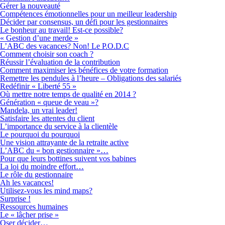
Gérer la nouveauté
Compétences émotionnelles pour un meilleur leadership
Décider par consensus, un défi pour les gestionnaires
Le bonheur au travail! Est-ce possible?
« Gestion d’une merde »
L’ABC des vacances? Non! Le P.O.D.C
Comment choisir son coach ?
Réussir l’évaluation de la contribution
Comment maximiser les bénéfices de votre formation
Remettre les pendules à l’heure – Obligations des salariés
Redéfinir « Liberté 55 »
Où mettre notre temps de qualité en 2014 ?
Génération « queue de veau »?
Mandela, un vrai leader!
Satisfaire les attentes du client
L’importance du service à la clientèle
Le pourquoi du pourquoi
Une vision attrayante de la retraite active
L’ABC du « bon gestionnaire »…
Pour que leurs bottines suivent vos babines
La loi du moindre effort…
Le rôle du gestionnaire
Ah les vacances!
Utilisez-vous les mind maps?
Surprise !
Ressources humaines
Le « lâcher prise »
Oser décider…