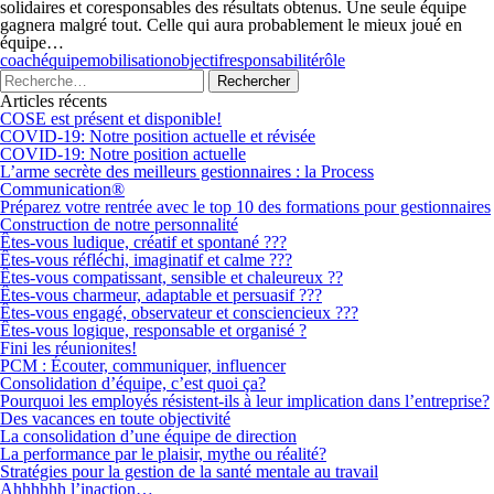
solidaires et coresponsables des résultats obtenus. Une seule équipe
gagnera malgré tout. Celle qui aura probablement le mieux joué en
équipe…
coach
équipe
mobilisation
objectif
responsabilité
rôle
Articles récents
COSE est présent et disponible!
COVID-19: Notre position actuelle et révisée
COVID-19: Notre position actuelle
L’arme secrète des meilleurs gestionnaires : la Process
Communication®
Préparez votre rentrée avec le top 10 des formations pour gestionnaires
Construction de notre personnalité
Êtes-vous ludique, créatif et spontané ???
Êtes-vous réfléchi, imaginatif et calme ???
Êtes-vous compatissant, sensible et chaleureux ??
Êtes-vous charmeur, adaptable et persuasif ???
Êtes-vous engagé, observateur et consciencieux ???
Êtes-vous logique, responsable et organisé ?
Fini les réunionites!
PCM : Écouter, communiquer, influencer
Consolidation d’équipe, c’est quoi ça?
Pourquoi les employés résistent-ils à leur implication dans l’entreprise?
Des vacances en toute objectivité
La consolidation d’une équipe de direction
La performance par le plaisir, mythe ou réalité?
Stratégies pour la gestion de la santé mentale au travail
Ahhhhhh l’inaction…