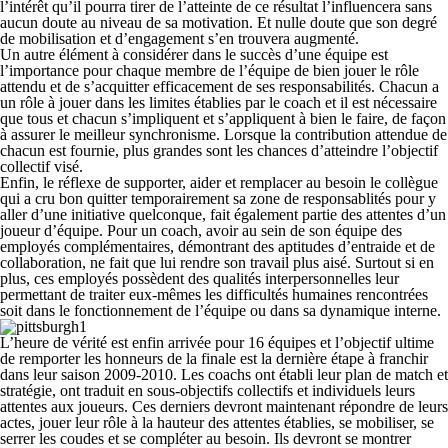
l’intérêt qu’il pourra tirer de l’atteinte de ce résultat l’influencera sans
aucun doute au niveau de sa motivation. Et nulle doute que son degré
de mobilisation et d’engagement s’en trouvera augmenté.
Un autre élément à considérer dans le succès d’une équipe est
l’importance pour chaque membre de l’équipe de bien jouer le rôle
attendu et de s’acquitter efficacement de ses responsabilités. Chacun a
un rôle à jouer dans les limites établies par le coach et il est nécessaire
que tous et chacun s’impliquent et s’appliquent à bien le faire, de façon
à assurer le meilleur synchronisme. Lorsque la contribution attendue de
chacun est fournie, plus grandes sont les chances d’atteindre l’objectif
collectif visé.
Enfin, le réflexe de supporter, aider et remplacer au besoin le collègue
qui a cru bon quitter temporairement sa zone de responsablités pour y
aller d’une initiative quelconque, fait également partie des attentes d’un
joueur d’équipe. Pour un coach, avoir au sein de son équipe des
employés complémentaires, démontrant des aptitudes d’entraide et de
collaboration, ne fait que lui rendre son travail plus aisé. Surtout si en
plus, ces employés possèdent des qualités interpersonnelles leur
permettant de traiter eux-mêmes les difficultés humaines rencontrées
soit dans le fonctionnement de l’équipe ou dans sa dynamique interne.
L’heure de vérité est enfin arrivée pour 16 équipes et l’objectif ultime
de remporter les honneurs de la finale est la dernière étape à franchir
dans leur saison 2009-2010. Les coachs ont établi leur plan de match et
stratégie, ont traduit en sous-objectifs collectifs et individuels leurs
attentes aux joueurs. Ces derniers devront maintenant répondre de leurs
actes, jouer leur rôle à la hauteur des attentes établies, se mobiliser, se
serrer les coudes et se compléter au besoin. Ils devront se montrer