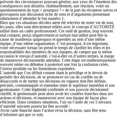
prévenir des circonstances pouvant générer, aux yeux de l’émetteur des
conséquences non désirées. Habituellement, une réaction, voire un
questionnement du type « pourquoi ? » de la part du récepteur suivra et
provoquera une discussion riche de sens et d’arguments permettant
ultimement d’atteindre le but numéro 1.
Bien que ces situations décrites aient été relevées de notre vie de tous
les jours, elles sont directement reliées avec le concept d’
AUTORITÉ
utilisé dans un cadre professionnel. Cet outil de gestion, trop souvent
mal compris, perçu négativement et surtout mal utilisé peut être la
cause de nombreux quiproquos et querelles au sein d’une même
équipe, d’une même organisation. C’est pourquoi, il est important,
voire nécessaire lorsqu’on prend le temps de clarifier les rôles et les
responsabilités des membres de nos équipes, de camper par la même
occasion le niveau d’autorité, c’est-à-dire en d’autres termes, la marge
de manœuvre décisionnelle attendue. Cette étape est malheureusement
souvent omise ou débattue à posteriori une fois la confusion créée,
l’erreur produite ou les frustrations exprimées.
L’autorité que l’on définit comme étant le privilège et le devoir de
prendre des décisions, de se prononcer en cas de conflits ou de
désaccords et de mettre ses décisions en vigueur doit être définie,
précisée, communiquée et entendue entre le supérieur immédiat et son
gestionnaire. Cette légitimité confirmée et son pouvoir décisionnel
clarifié, le gestionnaire peut alors avoir les coudées franches dans ses
actions et décisions, et manœuvrer avec son équipe de façon plus
efficiente. Dans certaines situations, l’un ou l’autre de ces 5 niveaux
d’autorité suivants pourra lui être accordé :
Avoir carte blanche dans l’action et/ou la décision, sans être tenu
d’informer qui que ce soit;