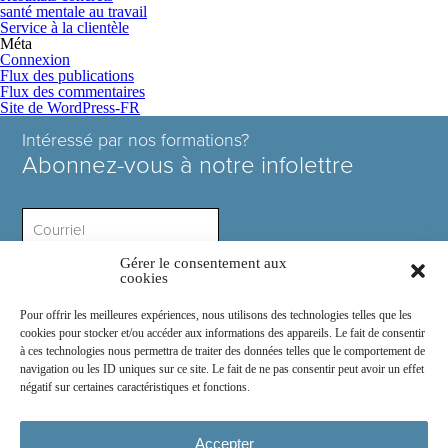
santé mentale au travail
Service à la clientèle
Méta
Connexion
Flux des publications
Flux des commentaires
Site de WordPress-FR
Intéressé par nos formations?
Abonnez-vous à notre infolettre
Gérer le consentement aux
Intérêt ?
cookies
Pour offrir les meilleures expériences, nous utilisons des technologies telles que les
cookies pour stocker et/ou accéder aux informations des appareils. Le fait de consentir
à ces technologies nous permettra de traiter des données telles que le comportement de
navigation ou les ID uniques sur ce site. Le fait de ne pas consentir peut avoir un effet
négatif sur certaines caractéristiques et fonctions.
Rejoignez-nous sur :
Accepter