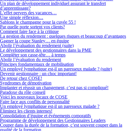
Un plan de développement individuel assurant le transfert
d’apprentissage?
L’effet pervers des vacances…
Une simple réflexion…
Sablons le champagne pour la cuvée 55 !
Par quelle porte sortent vos clients?
Comment faire face à la critique
La gestion du rendement : quelques risques et beaucoup d’avantages
Gagner la coupe Stanley… en équipe
Abolir l’évaluation du rendement (suite)
Le développement des gestionnaires dans la PME
Compléter son casse-tête… à temps
Abolir l’évaluation du rendement
Principes fondamentaux de mobilisation
Un employé lymphatique est-il un paresseux malade ? (suite)
Devenir gestionnaire : un choc important!
De retour chez COSE!
Syndromes de démotivation
Implanter et réussir un changement, c’est pas si compliqué!
Paradoxe du rôle conseil
Voici les nouveaux locaux de COSE
Faire face aux conflits de personnalité
Un employé lymphatique est-il un paresseux malade ?
Éliminez les clients internes!
Consolidation d’équipe et événements corporatifs
Programme de développement des Gestionnaires Leaders
Couper dans la durée de la formation, c’est souvent couper dans la
qualité de la formation