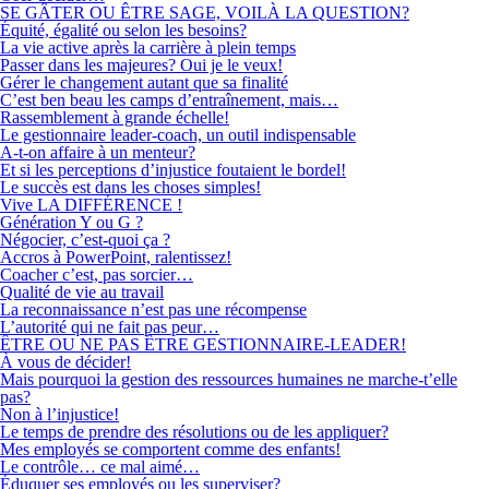
SE GÂTER OU ÊTRE SAGE, VOILÀ LA QUESTION?
Équité, égalité ou selon les besoins?
La vie active après la carrière à plein temps
Passer dans les majeures? Oui je le veux!
Gérer le changement autant que sa finalité
C’est ben beau les camps d’entraînement, mais…
Rassemblement à grande échelle!
Le gestionnaire leader-coach, un outil indispensable
A-t-on affaire à un menteur?
Et si les perceptions d’injustice foutaient le bordel!
Le succès est dans les choses simples!
Vive LA DIFFÉRENCE !
Génération Y ou G ?
Négocier, c’est-quoi ça ?
Accros à PowerPoint, ralentissez!
Coacher c’est, pas sorcier…
Qualité de vie au travail
La reconnaissance n’est pas une récompense
L’autorité qui ne fait pas peur…
ÊTRE OU NE PAS ÊTRE GESTIONNAIRE-LEADER!
À vous de décider!
Mais pourquoi la gestion des ressources humaines ne marche-t’elle
pas?
Non à l’injustice!
Le temps de prendre des résolutions ou de les appliquer?
Mes employés se comportent comme des enfants!
Le contrôle… ce mal aimé…
Éduquer ses employés ou les superviser?