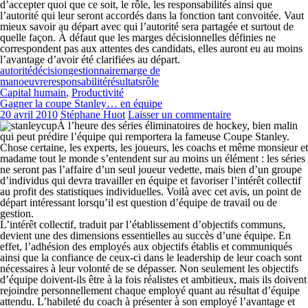
d’accepter quoi que ce soit, le rôle, les responsabilités ainsi que
l’autorité qui leur seront accordés dans la fonction tant convoitée. Vaut
mieux savoir au départ avec qui l’autorité sera partagée et surtout de
quelle façon. À défaut que les marges décisionnelles définies ne
correspondent pas aux attentes des candidats, elles auront eu au moins
l’avantage d’avoir été clarifiées au départ.
autorité
décision
gestionnaire
marge de
manoeuvre
responsabilité
résultats
rôle
Capital humain
,
Productivité
Gagner la coupe Stanley… en équipe
20 avril 2010
Stéphane Huot
Laisser un commentaire
À l’heure des séries éliminatoires de hockey, bien malin
qui peut prédire l’équipe qui remportera la fameuse Coupe Stanley.
Chose certaine, les experts, les joueurs, les coachs et même monsieur et
madame tout le monde s’entendent sur au moins un élément : les séries
ne seront pas l’affaire d’un seul joueur vedette, mais bien d’un groupe
d’individus qui devra travailler en équipe et favoriser l’intérêt collectif
au profit des statistiques individuelles. Voilà avec cet avis, un point de
départ intéressant lorsqu’il est question d’équipe de travail ou de
gestion.
L’intérêt collectif, traduit par l’établissement d’objectifs communs,
devient une des dimensions essentielles au succès d’une équipe. En
effet, l’adhésion des employés aux objectifs établis et communiqués
ainsi que la confiance de ceux-ci dans le leadership de leur coach sont
nécessaires à leur volonté de se dépasser. Non seulement les objectifs
d’équipe doivent-ils être à la fois réalistes et ambitieux, mais ils doivent
rejoindre personnellement chaque employé quant au résultat d’équipe
attendu. L’habileté du coach à présenter à son employé l’avantage et