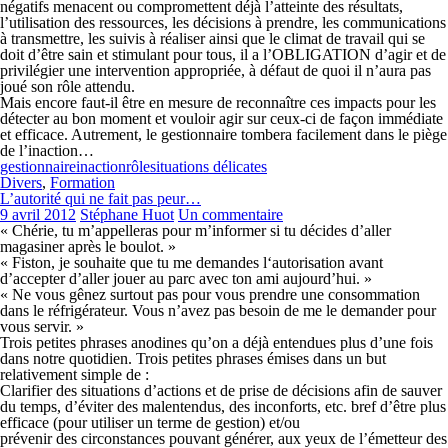
négatifs menacent ou compromettent déjà l’atteinte des résultats,
l’utilisation des ressources, les décisions à prendre, les communications
à transmettre, les suivis à réaliser ainsi que le climat de travail qui se
doit d’être sain et stimulant pour tous, il a l’OBLIGATION d’agir et de
privilégier une intervention appropriée, à défaut de quoi il n’aura pas
joué son rôle attendu.
Mais encore faut-il être en mesure de reconnaître ces impacts pour les
détecter au bon moment et vouloir agir sur ceux-ci de façon immédiate
et efficace. Autrement, le gestionnaire tombera facilement dans le piège
de l’inaction…
gestionnaire
inaction
rôle
situations délicates
Divers
,
Formation
L’autorité qui ne fait pas peur…
9 avril 2012
Stéphane Huot
Un commentaire
« Chérie, tu m’appelleras pour m’informer si tu décides d’aller
magasiner après le boulot. »
« Fiston, je souhaite que tu me demandes l‘autorisation avant
d’accepter d’aller jouer au parc avec ton ami aujourd’hui. »
« Ne vous gênez surtout pas pour vous prendre une consommation
dans le réfrigérateur. Vous n’avez pas besoin de me le demander pour
vous servir. »
Trois petites phrases anodines qu’on a déjà entendues plus d’une fois
dans notre quotidien. Trois petites phrases émises dans un but
relativement simple de :
Clarifier des situations d’actions et de prise de décisions afin de sauver
du temps, d’éviter des malentendus, des inconforts, etc. bref d’être plus
efficace (pour utiliser un terme de gestion) et/ou
prévenir des circonstances pouvant générer, aux yeux de l’émetteur des