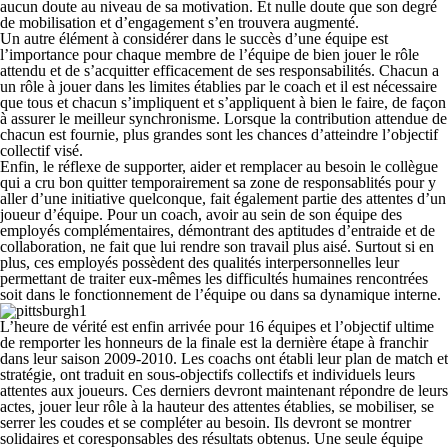
aucun doute au niveau de sa motivation. Et nulle doute que son degré
de mobilisation et d’engagement s’en trouvera augmenté.
Un autre élément à considérer dans le succès d’une équipe est
l’importance pour chaque membre de l’équipe de bien jouer le rôle
attendu et de s’acquitter efficacement de ses responsabilités. Chacun a
un rôle à jouer dans les limites établies par le coach et il est nécessaire
que tous et chacun s’impliquent et s’appliquent à bien le faire, de façon
à assurer le meilleur synchronisme. Lorsque la contribution attendue de
chacun est fournie, plus grandes sont les chances d’atteindre l’objectif
collectif visé.
Enfin, le réflexe de supporter, aider et remplacer au besoin le collègue
qui a cru bon quitter temporairement sa zone de responsablités pour y
aller d’une initiative quelconque, fait également partie des attentes d’un
joueur d’équipe. Pour un coach, avoir au sein de son équipe des
employés complémentaires, démontrant des aptitudes d’entraide et de
collaboration, ne fait que lui rendre son travail plus aisé. Surtout si en
plus, ces employés possèdent des qualités interpersonnelles leur
permettant de traiter eux-mêmes les difficultés humaines rencontrées
soit dans le fonctionnement de l’équipe ou dans sa dynamique interne.
L’heure de vérité est enfin arrivée pour 16 équipes et l’objectif ultime
de remporter les honneurs de la finale est la dernière étape à franchir
dans leur saison 2009-2010. Les coachs ont établi leur plan de match et
stratégie, ont traduit en sous-objectifs collectifs et individuels leurs
attentes aux joueurs. Ces derniers devront maintenant répondre de leurs
actes, jouer leur rôle à la hauteur des attentes établies, se mobiliser, se
serrer les coudes et se compléter au besoin. Ils devront se montrer
solidaires et coresponsables des résultats obtenus. Une seule équipe