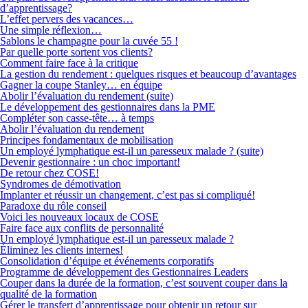
d’apprentissage?
L’effet pervers des vacances…
Une simple réflexion…
Sablons le champagne pour la cuvée 55 !
Par quelle porte sortent vos clients?
Comment faire face à la critique
La gestion du rendement : quelques risques et beaucoup d’avantages
Gagner la coupe Stanley… en équipe
Abolir l’évaluation du rendement (suite)
Le développement des gestionnaires dans la PME
Compléter son casse-tête… à temps
Abolir l’évaluation du rendement
Principes fondamentaux de mobilisation
Un employé lymphatique est-il un paresseux malade ? (suite)
Devenir gestionnaire : un choc important!
De retour chez COSE!
Syndromes de démotivation
Implanter et réussir un changement, c’est pas si compliqué!
Paradoxe du rôle conseil
Voici les nouveaux locaux de COSE
Faire face aux conflits de personnalité
Un employé lymphatique est-il un paresseux malade ?
Éliminez les clients internes!
Consolidation d’équipe et événements corporatifs
Programme de développement des Gestionnaires Leaders
Couper dans la durée de la formation, c’est souvent couper dans la
qualité de la formation
Gérer le transfert d’apprentissage pour obtenir un retour sur