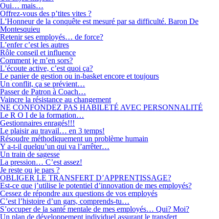
Oui… mais…
Offrez-vous des p’tites vites ?
L’Honneur de la conquête est mesuré par sa difficulté. Baron De
Montesquieu
Retenir ses employés… de force?
L’enfer c’est les autres
Rôle conseil et influence
Comment je m’en sors?
L’écoute active, c’est quoi ça?
Le panier de gestion ou in-basket encore et toujours
Un conflit, ça se prévient…
Passer de Patron à Coach…
Vaincre la résistance au changement
NE CONFONDEZ PAS HABILETÉ AVEC PERSONNALITÉ
Le R O I de la formation…
Gestionnaires enragés!!!
Le plaisir au travail… en 3 temps!
Résoudre méthodiquement un problème humain
Y a-t-il quelqu’un qui va l’arrêter…
Un train de sagesse
La pression… C’est assez!
Je reste ou je pars ?
OBLIGER LE TRANSFERT D’APPRENTISSAGE?
Est-ce que j’utilise le potentiel d’innovation de mes employés?
Cessez de répondre aux questions de vos employés
C’est l’histoire d’un gars, comprends-tu…
S’occuper de la santé mentale de mes employés… Qui? Moi?
Un plan de développement individuel assurant le transfert