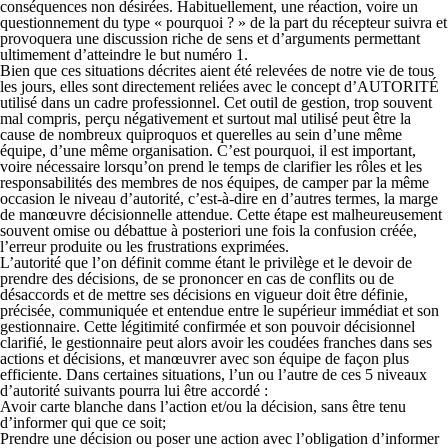
conséquences non désirées. Habituellement, une réaction, voire un
questionnement du type « pourquoi ? » de la part du récepteur suivra et
provoquera une discussion riche de sens et d’arguments permettant
ultimement d’atteindre le but numéro 1.
Bien que ces situations décrites aient été relevées de notre vie de tous
les jours, elles sont directement reliées avec le concept d’
AUTORITÉ
utilisé dans un cadre professionnel. Cet outil de gestion, trop souvent
mal compris, perçu négativement et surtout mal utilisé peut être la
cause de nombreux quiproquos et querelles au sein d’une même
équipe, d’une même organisation. C’est pourquoi, il est important,
voire nécessaire lorsqu’on prend le temps de clarifier les rôles et les
responsabilités des membres de nos équipes, de camper par la même
occasion le niveau d’autorité, c’est-à-dire en d’autres termes, la marge
de manœuvre décisionnelle attendue. Cette étape est malheureusement
souvent omise ou débattue à posteriori une fois la confusion créée,
l’erreur produite ou les frustrations exprimées.
L’autorité que l’on définit comme étant le privilège et le devoir de
prendre des décisions, de se prononcer en cas de conflits ou de
désaccords et de mettre ses décisions en vigueur doit être définie,
précisée, communiquée et entendue entre le supérieur immédiat et son
gestionnaire. Cette légitimité confirmée et son pouvoir décisionnel
clarifié, le gestionnaire peut alors avoir les coudées franches dans ses
actions et décisions, et manœuvrer avec son équipe de façon plus
efficiente. Dans certaines situations, l’un ou l’autre de ces 5 niveaux
d’autorité suivants pourra lui être accordé :
Avoir carte blanche dans l’action et/ou la décision, sans être tenu
d’informer qui que ce soit;
Prendre une décision ou poser une action avec l’obligation d’informer