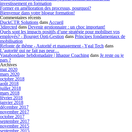
investissement en formation
Former en amélioration des processus, pourquoi?
Bienvenue dans votre blogue formation!
Commentaires récents
DuckCTR Solutions
dans
Accueil
3directed
dans
Devenir gestionnaire : un choc important!
Quels sont les impacts positifs d’une stratégie pour mobiliser vos
employés? - Bourget Opti-Gestion
dans
Principes fondamentaux de
mobilisation
Refonte de thème - Autorité et management - Ygal Tech
dans
L’autorité qui ne fait pas peur…
Vagabondage hebdomadaire | Ithaque Coaching
dans
Je reste ou je
pars ?
Archives
mai 2020
mars 2020
octobre 2018
août 2018
juillet 2018
mars 2018
février 2018
janvier 2018
décembre 2017
novembre 2017
octobre 2017
septembre 2017
novembre 2015
septembre 2015