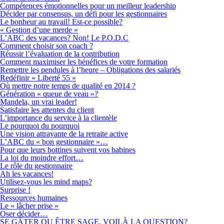
Compétences émotionnelles pour un meilleur leadership
Décider par consensus, un défi pour les gestionnaires
Le bonheur au travail! Est-ce possible?
« Gestion d’une merde »
L’ABC des vacances? Non! Le P.O.D.C
Comment choisir son coach ?
Réussir l’évaluation de la contribution
Comment maximiser les bénéfices de votre formation
Remettre les pendules à l’heure – Obligations des salariés
Redéfinir « Liberté 55 »
Où mettre notre temps de qualité en 2014 ?
Génération « queue de veau »?
Mandela, un vrai leader!
Satisfaire les attentes du client
L’importance du service à la clientèle
Le pourquoi du pourquoi
Une vision attrayante de la retraite active
L’ABC du « bon gestionnaire »…
Pour que leurs bottines suivent vos babines
La loi du moindre effort…
Le rôle du gestionnaire
Ah les vacances!
Utilisez-vous les mind maps?
Surprise !
Ressources humaines
Le « lâcher prise »
Oser décider…
SE GÂTER OU ÊTRE SAGE, VOILÀ LA QUESTION?