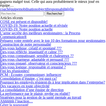
gagnera malgré tout. Celle qui aura probablement le mieux joué en
équipe…
coach
équipe
mobilisation
objectif
responsabilité
rôle
Articles récents
COSE est présent et disponible!
COVID-19: Notre position actuelle et révisée
COVID-19: Notre position actuelle
L’arme secrète des meilleurs gestionnaires : la Process
Communication®
Préparez votre rentrée avec le top 10 des formations pour gestionnaires
Construction de notre personnalité
Êtes-vous ludique, créatif et spontané ???
Êtes-vous réfléchi, imaginatif et calme ???
Êtes-vous compatissant, sensible et chaleureux ??
Êtes-vous charmeur, adaptable et persuasif ???
Êtes-vous engagé, observateur et consciencieux ???
Êtes-vous logique, responsable et organisé ?
Fini les réunionites!
PCM : Écouter, communiquer, influencer
Consolidation d’équipe, c’est quoi ça?
Pourquoi les employés résistent-ils à leur implication dans l’entreprise?
Des vacances en toute objectivité
La consolidation d’une équipe de direction
La performance par le plaisir, mythe ou réalité?
Stratégies pour la gestion de la santé mentale au travail
Ahhhhhh l’inaction…
Gérer la nouveauté