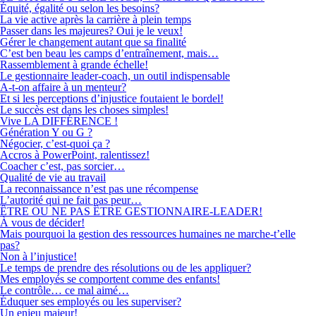
Équité, égalité ou selon les besoins?
La vie active après la carrière à plein temps
Passer dans les majeures? Oui je le veux!
Gérer le changement autant que sa finalité
C’est ben beau les camps d’entraînement, mais…
Rassemblement à grande échelle!
Le gestionnaire leader-coach, un outil indispensable
A-t-on affaire à un menteur?
Et si les perceptions d’injustice foutaient le bordel!
Le succès est dans les choses simples!
Vive LA DIFFÉRENCE !
Génération Y ou G ?
Négocier, c’est-quoi ça ?
Accros à PowerPoint, ralentissez!
Coacher c’est, pas sorcier…
Qualité de vie au travail
La reconnaissance n’est pas une récompense
L’autorité qui ne fait pas peur…
ÊTRE OU NE PAS ÊTRE GESTIONNAIRE-LEADER!
À vous de décider!
Mais pourquoi la gestion des ressources humaines ne marche-t’elle
pas?
Non à l’injustice!
Le temps de prendre des résolutions ou de les appliquer?
Mes employés se comportent comme des enfants!
Le contrôle… ce mal aimé…
Éduquer ses employés ou les superviser?
Un enjeu majeur!