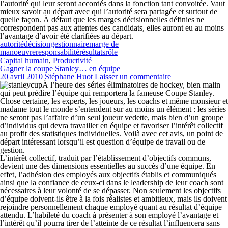
l’autorité qui leur seront accordés dans la fonction tant convoitée. Vaut
mieux savoir au départ avec qui l’autorité sera partagée et surtout de
quelle façon. À défaut que les marges décisionnelles définies ne
correspondent pas aux attentes des candidats, elles auront eu au moins
l’avantage d’avoir été clarifiées au départ.
autorité
décision
gestionnaire
marge de
manoeuvre
responsabilité
résultats
rôle
Capital humain
,
Productivité
Gagner la coupe Stanley… en équipe
20 avril 2010
Stéphane Huot
Laisser un commentaire
À l’heure des séries éliminatoires de hockey, bien malin
qui peut prédire l’équipe qui remportera la fameuse Coupe Stanley.
Chose certaine, les experts, les joueurs, les coachs et même monsieur et
madame tout le monde s’entendent sur au moins un élément : les séries
ne seront pas l’affaire d’un seul joueur vedette, mais bien d’un groupe
d’individus qui devra travailler en équipe et favoriser l’intérêt collectif
au profit des statistiques individuelles. Voilà avec cet avis, un point de
départ intéressant lorsqu’il est question d’équipe de travail ou de
gestion.
L’intérêt collectif, traduit par l’établissement d’objectifs communs,
devient une des dimensions essentielles au succès d’une équipe. En
effet, l’adhésion des employés aux objectifs établis et communiqués
ainsi que la confiance de ceux-ci dans le leadership de leur coach sont
nécessaires à leur volonté de se dépasser. Non seulement les objectifs
d’équipe doivent-ils être à la fois réalistes et ambitieux, mais ils doivent
rejoindre personnellement chaque employé quant au résultat d’équipe
attendu. L’habileté du coach à présenter à son employé l’avantage et
l’intérêt qu’il pourra tirer de l’atteinte de ce résultat l’influencera sans