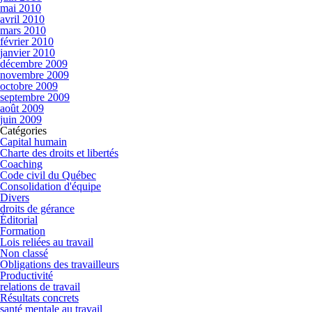
mai 2010
avril 2010
mars 2010
février 2010
janvier 2010
décembre 2009
novembre 2009
octobre 2009
septembre 2009
août 2009
juin 2009
Catégories
Capital humain
Charte des droits et libertés
Coaching
Code civil du Québec
Consolidation d'équipe
Divers
droits de gérance
Éditorial
Formation
Lois reliées au travail
Non classé
Obligations des travailleurs
Productivité
relations de travail
Résultats concrets
santé mentale au travail