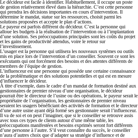
Le
décideur
est facile à identifier. Habituellement, il occupe un poste
de gestion relativement élevé dans la hiérarchie. C’est cette personne
qui prendra les décisions importantes en cours d’intervention. Il
détermine le mandat, statue sur les ressources, choisit parmi les
solutions proposées et accepte le plan d’actions.
Le
payeur
est parfois différent du décideur. C’est la personne qui
alloue les budgets à la réalisation de l’intervention ou à l’implantation
d’une solution. Ses préoccu­pations principales sont les coûts du projet
et les gains de productivité attendus, voire le retour sur
l’investissement.
L’
usager
est la personne qui utilisera les nouveaux systèmes ou outils
mis en place lors de l’intervention d’un conseiller. Souvent ce sont les
exécutants qui ont forcément des besoins et des attentes différents de
membres de l’équipe de gestion.
L’
influenceur
est une personne qui possède une certaine connaissance
de la pro­blé­matique et des solutions potentielles et qui est en mesure
d’influencer le décideur.
À titre d’exemple, dans le cadre d’un mandat de formation destiné aux
gestionnaires de premier niveau d’une organisation, le décideur
pourrait être le directeur de l’usine ou des opérations, le payeur serait le
propriétaire de l’organisation, les gestionnaires de premier niveau
seraient les usagers bénéficiant des activités de formation et le directeur
d’une autre usine ayant déjà formé ses gestionnaire serait l’influenceur.
Il va de soi et on peut l’imaginer, que si le conseiller se retrouve assis
avec tous ces types de clients autour d’une même table, les
préoccupations manifestées et besoins exprimés seront fort différents
d’une personne à l’autre. S’il veut connaître du succès, le conseiller
n’aura d’autres choix que d’adapter sa stratégie d’influence et de