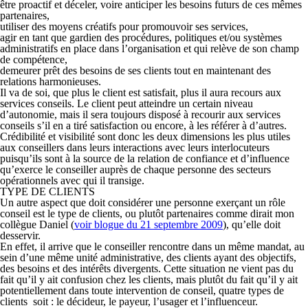
être proactif et déceler, voire anticiper les besoins futurs de ces mêmes
partenaires,
utiliser des moyens créatifs pour promouvoir ses services,
agir en tant que gardien des procédures, politiques et/ou systèmes
administratifs en place dans l’organisation et qui relève de son champ
de compétence,
demeurer prêt des besoins de ses clients tout en maintenant des
relations harmonieuses.
Il va de soi, que plus le client est satisfait, plus il aura recours aux
services conseils. Le client peut atteindre un certain niveau
d’autonomie, mais il sera toujours disposé à recourir aux services
conseils s’il en a tiré satis­faction ou encore, à les référer à d’autres.
Crédibilité
et
visibilité
sont donc les deux dimensions les plus utiles
aux conseillers dans leurs interactions avec leurs interlocuteurs
puisqu’ils sont à la source de la relation de confiance et d’influence
qu’exerce le conseiller auprès de chaque personne des secteurs
opérationnels avec qui il transige.
TYPE DE CLIENTS
Un autre aspect que doit considérer une personne exerçant un rôle
conseil est le type de clients, ou plutôt partenaires comme dirait mon
collègue Daniel (
voir blogue du 21 septembre 2009
), qu’elle doit
desservir.
En effet, il arrive que le conseiller rencontre dans un même mandat, au
sein d’une même unité administrative, des clients ayant des objectifs,
des besoins et des intérêts divergents. Cette situation ne vient pas du
fait qu’il y ait confusion chez les clients, mais plutôt du fait qu’il y ait
potentiellement dans toute intervention de conseil, quatre types de
clients soit : le
décideur
, le
payeur
, l’
usager
et l’
influenceur
.