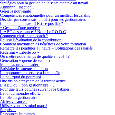
Stratégies pour la gestion de la santé mentale au travail
Ahhhhhh l’inaction…
Gérer la nouveauté
Compétences émotionnelles pour un meilleur leadership
Décider par consensus, un défi pour les gestionnaires
Le bonheur au travail! Est-ce possible?
« Gestion d’une merde »
L’ABC des vacances? Non! Le P.O.D.C
Comment choisir son coach ?
Réussir l’évaluation de la contribution
Comment maximiser les bénéfices de votre formation
Remettre les pendules à l’heure – Obligations des salariés
Redéfinir « Liberté 55 »
Où mettre notre temps de qualité en 2014 ?
Génération « queue de veau »?
Mandela, un vrai leader!
Satisfaire les attentes du client
L’importance du service à la clientèle
Le pourquoi du pourquoi
Une vision attrayante de la retraite active
L’ABC du « bon gestionnaire »…
Pour que leurs bottines suivent vos babines
La loi du moindre effort…
Le rôle du gestionnaire
Ah les vacances!
Utilisez-vous les mind maps?
Surprise !
Ressources humaines