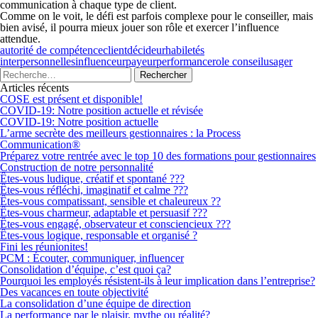
communication à chaque type de client.
Comme on le voit, le défi est parfois complexe pour le conseiller, mais
bien avisé, il pourra mieux jouer son rôle et exercer l’influence
attendue.
autorité de compétence
client
décideur
habiletés
interpersonnelles
influenceur
payeur
performance
role conseil
usager
Articles récents
COSE est présent et disponible!
COVID-19: Notre position actuelle et révisée
COVID-19: Notre position actuelle
L’arme secrète des meilleurs gestionnaires : la Process
Communication®
Préparez votre rentrée avec le top 10 des formations pour gestionnaires
Construction de notre personnalité
Êtes-vous ludique, créatif et spontané ???
Êtes-vous réfléchi, imaginatif et calme ???
Êtes-vous compatissant, sensible et chaleureux ??
Êtes-vous charmeur, adaptable et persuasif ???
Êtes-vous engagé, observateur et consciencieux ???
Êtes-vous logique, responsable et organisé ?
Fini les réunionites!
PCM : Écouter, communiquer, influencer
Consolidation d’équipe, c’est quoi ça?
Pourquoi les employés résistent-ils à leur implication dans l’entreprise?
Des vacances en toute objectivité
La consolidation d’une équipe de direction
La performance par le plaisir, mythe ou réalité?