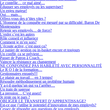
Le contrôle… ce mal aimé…
Éduquer ses employés ou les superviser?
Un enjeu majeur!
Oui… mais…
Offrez-vous des p’tites vites ?
L’Honneur de la conquête est mesuré par sa difficulté. Baron De
Montesquieu
Retenir ses employés… de force?
L’enfer c’est les autres
Rôle conseil et influence
Comment je m’en sors?
L’écoute active, c’est quoi ça?
Le panier de gestion ou in-basket encore et toujours
Un conflit, ça se prévient…
Passer de Patron à Coach…
Vaincre la résistance au changement
NE CONFONDEZ PAS HABILETÉ AVEC PERSONNALITÉ
Le R O I de la formation…
Gestionnaires enragés!!!
Le plaisir au travail… en 3 temps!
Résoudre méthodiquement un problème humain
Y a-t-il quelqu’un qui va l’arrêter…
Un train de sagesse
La pression… C’est assez!
Je reste ou je pars ?
OBLIGER LE TRANSFERT D’APPRENTISSAGE?
Est-ce que j’utilise le potentiel d’innovation de mes employés?
Cessez de répondre aux questions de vos employés