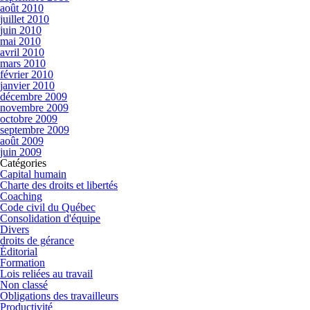
août 2010
juillet 2010
juin 2010
mai 2010
avril 2010
mars 2010
février 2010
janvier 2010
décembre 2009
novembre 2009
octobre 2009
septembre 2009
août 2009
juin 2009
Catégories
Capital humain
Charte des droits et libertés
Coaching
Code civil du Québec
Consolidation d'équipe
Divers
droits de gérance
Éditorial
Formation
Lois reliées au travail
Non classé
Obligations des travailleurs
Productivité