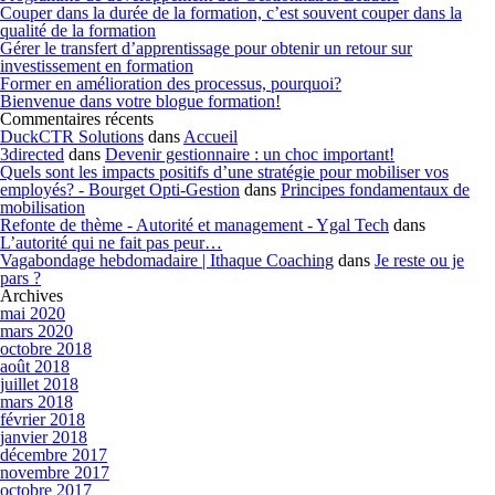
Couper dans la durée de la formation, c’est souvent couper dans la
qualité de la formation
Gérer le transfert d’apprentissage pour obtenir un retour sur
investissement en formation
Former en amélioration des processus, pourquoi?
Bienvenue dans votre blogue formation!
Commentaires récents
DuckCTR Solutions
dans
Accueil
3directed
dans
Devenir gestionnaire : un choc important!
Quels sont les impacts positifs d’une stratégie pour mobiliser vos
employés? - Bourget Opti-Gestion
dans
Principes fondamentaux de
mobilisation
Refonte de thème - Autorité et management - Ygal Tech
dans
L’autorité qui ne fait pas peur…
Vagabondage hebdomadaire | Ithaque Coaching
dans
Je reste ou je
pars ?
Archives
mai 2020
mars 2020
octobre 2018
août 2018
juillet 2018
mars 2018
février 2018
janvier 2018
décembre 2017
novembre 2017
octobre 2017