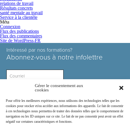
relations de travail
Résultats concrets
santé mentale au travail
Service à la clientèle
Méta
Connexion
Flux des publications
Flux des commentaires
Site de WordPress-FR
Intéressé par nos formations?
Abonnez-vous à notre infolettre
Gérer le consentement aux
Intérêt ?
cookies
Pour offrir les meilleures expériences, nous utilisons des technologies telles que les
cookies pour stocker et/ou accéder aux informations des appareils. Le fait de consentir
à ces technologies nous permettra de traiter des données telles que le comportement de
navigation ou les ID uniques sur ce site. Le fait de ne pas consentir peut avoir un effet
négatif sur certaines caractéristiques et fonctions.