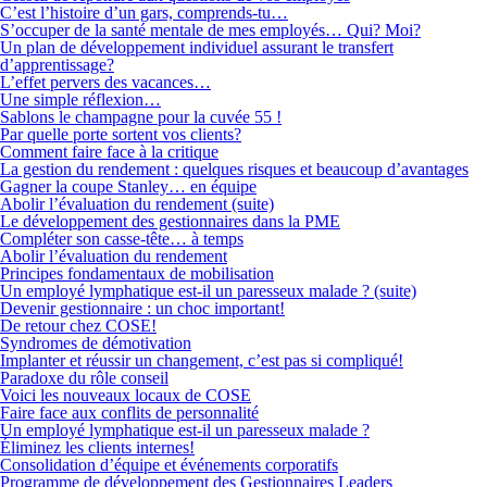
C’est l’histoire d’un gars, comprends-tu…
S’occuper de la santé mentale de mes employés… Qui? Moi?
Un plan de développement individuel assurant le transfert
d’apprentissage?
L’effet pervers des vacances…
Une simple réflexion…
Sablons le champagne pour la cuvée 55 !
Par quelle porte sortent vos clients?
Comment faire face à la critique
La gestion du rendement : quelques risques et beaucoup d’avantages
Gagner la coupe Stanley… en équipe
Abolir l’évaluation du rendement (suite)
Le développement des gestionnaires dans la PME
Compléter son casse-tête… à temps
Abolir l’évaluation du rendement
Principes fondamentaux de mobilisation
Un employé lymphatique est-il un paresseux malade ? (suite)
Devenir gestionnaire : un choc important!
De retour chez COSE!
Syndromes de démotivation
Implanter et réussir un changement, c’est pas si compliqué!
Paradoxe du rôle conseil
Voici les nouveaux locaux de COSE
Faire face aux conflits de personnalité
Un employé lymphatique est-il un paresseux malade ?
Éliminez les clients internes!
Consolidation d’équipe et événements corporatifs
Programme de développement des Gestionnaires Leaders