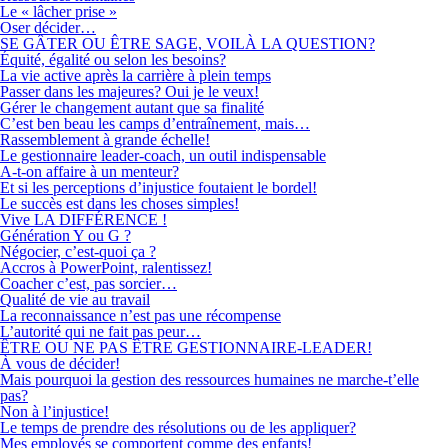
Le « lâcher prise »
Oser décider…
SE GÂTER OU ÊTRE SAGE, VOILÀ LA QUESTION?
Équité, égalité ou selon les besoins?
La vie active après la carrière à plein temps
Passer dans les majeures? Oui je le veux!
Gérer le changement autant que sa finalité
C’est ben beau les camps d’entraînement, mais…
Rassemblement à grande échelle!
Le gestionnaire leader-coach, un outil indispensable
A-t-on affaire à un menteur?
Et si les perceptions d’injustice foutaient le bordel!
Le succès est dans les choses simples!
Vive LA DIFFÉRENCE !
Génération Y ou G ?
Négocier, c’est-quoi ça ?
Accros à PowerPoint, ralentissez!
Coacher c’est, pas sorcier…
Qualité de vie au travail
La reconnaissance n’est pas une récompense
L’autorité qui ne fait pas peur…
ÊTRE OU NE PAS ÊTRE GESTIONNAIRE-LEADER!
À vous de décider!
Mais pourquoi la gestion des ressources humaines ne marche-t’elle
pas?
Non à l’injustice!
Le temps de prendre des résolutions ou de les appliquer?
Mes employés se comportent comme des enfants!