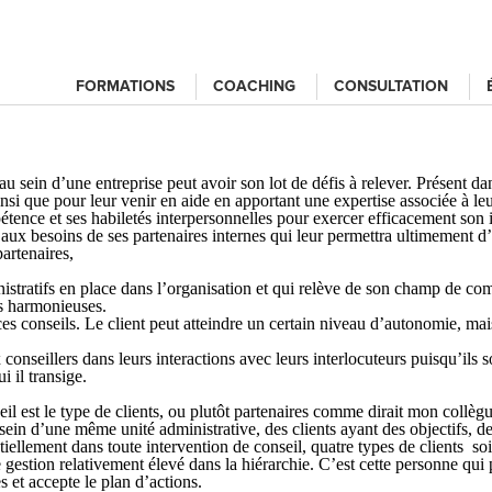
FORMATIONS
COACHING
CONSULTATION
 sein d’une entreprise peut avoir son lot de défis à relever. Présent dans
s ainsi que pour leur venir en aide en apportant une expertise associée à
pétence
et ses
habiletés interpersonnelles
pour exercer efficacement son i
aux besoins de ses partenaires internes qui leur permettra ultimement d’a
partenaires,
nistratifs en place dans l’organisation et qui relève de son champ de co
ns harmonieuses.
vices conseils. Le client peut atteindre un certain niveau d’autonomie, mais
conseillers dans leurs interactions avec leurs interlocuteurs puisqu’ils s
 il transige.
il est le type de clients, ou plutôt partenaires comme dirait mon collèg
ein d’une même unité administrative, des clients ayant des objectifs, des 
entiellement dans toute intervention de conseil, quatre types de clients soi
e gestion relativement élevé dans la hiérarchie. C’est cette personne qui
s et accepte le plan d’actions.