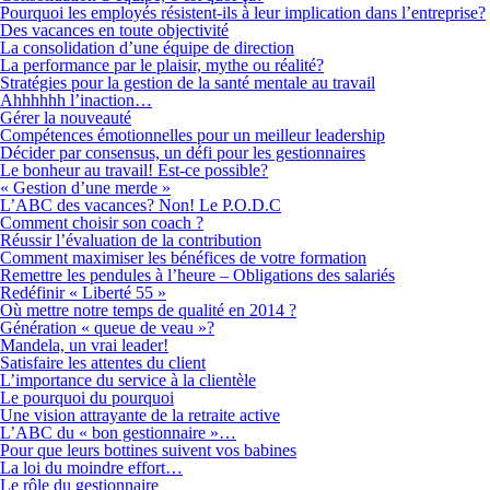
Pourquoi les employés résistent-ils à leur implication dans l’entreprise?
Des vacances en toute objectivité
La consolidation d’une équipe de direction
La performance par le plaisir, mythe ou réalité?
Stratégies pour la gestion de la santé mentale au travail
Ahhhhhh l’inaction…
Gérer la nouveauté
Compétences émotionnelles pour un meilleur leadership
Décider par consensus, un défi pour les gestionnaires
Le bonheur au travail! Est-ce possible?
« Gestion d’une merde »
L’ABC des vacances? Non! Le P.O.D.C
Comment choisir son coach ?
Réussir l’évaluation de la contribution
Comment maximiser les bénéfices de votre formation
Remettre les pendules à l’heure – Obligations des salariés
Redéfinir « Liberté 55 »
Où mettre notre temps de qualité en 2014 ?
Génération « queue de veau »?
Mandela, un vrai leader!
Satisfaire les attentes du client
L’importance du service à la clientèle
Le pourquoi du pourquoi
Une vision attrayante de la retraite active
L’ABC du « bon gestionnaire »…
Pour que leurs bottines suivent vos babines
La loi du moindre effort…
Le rôle du gestionnaire