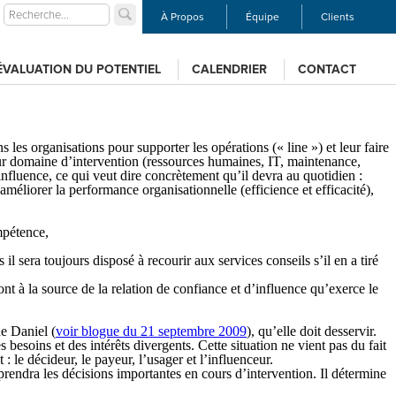
À Propos
Équipe
Clients
ÉVALUATION DU POTENTIEL
CALENDRIER
CONTACT
 les organisations pour supporter les opérations (« line ») et leur faire
 leur domaine d’intervention (ressources humaines, IT, maintenance,
nfluence, ce qui veut dire concrètement qu’il devra au quotidien :
méliorer la performance organisationnelle (efficience et efficacité),
mpétence,
 il sera toujours disposé à recourir aux services conseils s’il en a tiré
ont à la source de la relation de confiance et d’influence qu’exerce le
ue Daniel (
voir blogue du 21 septembre 2009
), qu’elle doit desservir.
besoins et des intérêts divergents. Cette situation ne vient pas du fait
t : le
décideur
, le
payeur
, l’
usager
et l’
influenceur
.
 prendra les décisions importantes en cours d’intervention. Il détermine