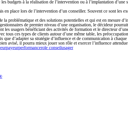
 les budgets à la réalisation de l’intervention ou à l’implantation d’une s
s en place lors de l’intervention d’un conseiller. Souvent ce sont les ex
a pro­blé­matique et des solutions potentielles et qui est en mesure d’i
stionnaires de premier niveau d’une organisation, le décideur pourrait êt
nt les usagers bénéficiant des activités de formation et le directeur d’un
s avec tous ces types de clients autour d’une même table, les préoccupati
hoix que d’adapter sa stratégie d’influence et de communication à chaque 
ien avisé, il pourra mieux jouer son rôle et exercer l’influence attendue
ceur
payeur
performance
role conseil
usager
n®