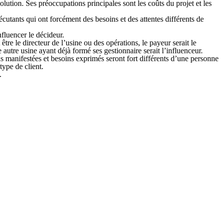
olution. Ses préoccu­pations principales sont les coûts du projet et les
écutants qui ont forcément des besoins et des attentes différents de
nfluencer le décideur.
re le directeur de l’usine ou des opérations, le payeur serait le
e autre usine ayant déjà formé ses gestionnaire serait l’influenceur.
ons manifestées et besoins exprimés seront fort différents d’une personne
type de client.
.