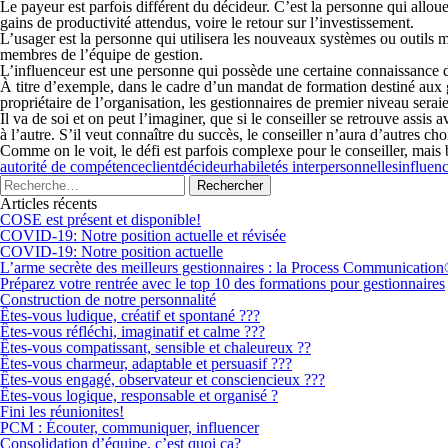
Le
payeur
est parfois différent du décideur. C’est la personne qui alloue
gains de productivité attendus, voire le retour sur l’investissement.
L’
usager
est la personne qui utilisera les nouveaux systèmes ou outils mi
membres de l’équipe de gestion.
L’
influenceur
est une personne qui possède une certaine connaissance de l
À titre d’exemple, dans le cadre d’un mandat de formation destiné aux ge
propriétaire de l’organisation, les gestionnaires de premier niveau seraie
Il va de soi et on peut l’imaginer, que si le conseiller se retrouve assi
à l’autre. S’il veut connaître du succès, le conseiller n’aura d’autres c
Comme on le voit, le défi est parfois complexe pour le conseiller, mais b
autorité de compétence
client
décideur
habiletés interpersonnelles
influen
Articles récents
COSE est présent et disponible!
COVID-19: Notre position actuelle et révisée
COVID-19: Notre position actuelle
L’arme secrète des meilleurs gestionnaires : la Process Communicatio
Préparez votre rentrée avec le top 10 des formations pour gestionnaires
Construction de notre personnalité
Êtes-vous ludique, créatif et spontané ???
Êtes-vous réfléchi, imaginatif et calme ???
Êtes-vous compatissant, sensible et chaleureux ??
Êtes-vous charmeur, adaptable et persuasif ???
Êtes-vous engagé, observateur et consciencieux ???
Êtes-vous logique, responsable et organisé ?
Fini les réunionites!
PCM : Écouter, communiquer, influencer
Consolidation d’équipe, c’est quoi ça?