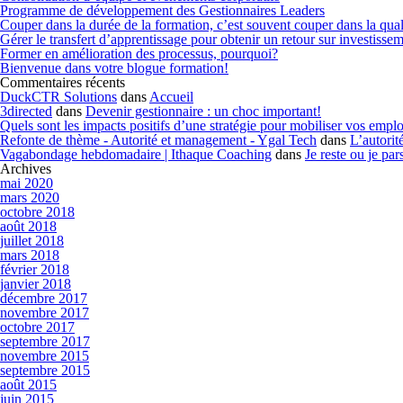
Programme de développement des Gestionnaires Leaders
Couper dans la durée de la formation, c’est souvent couper dans la qual
Gérer le transfert d’apprentissage pour obtenir un retour sur investisse
Former en amélioration des processus, pourquoi?
Bienvenue dans votre blogue formation!
Commentaires récents
DuckCTR Solutions
dans
Accueil
3directed
dans
Devenir gestionnaire : un choc important!
Quels sont les impacts positifs d’une stratégie pour mobiliser vos emp
Refonte de thème - Autorité et management - Ygal Tech
dans
L’autorit
Vagabondage hebdomadaire | Ithaque Coaching
dans
Je reste ou je par
Archives
mai 2020
mars 2020
octobre 2018
août 2018
juillet 2018
mars 2018
février 2018
janvier 2018
décembre 2017
novembre 2017
octobre 2017
septembre 2017
novembre 2015
septembre 2015
août 2015
juin 2015