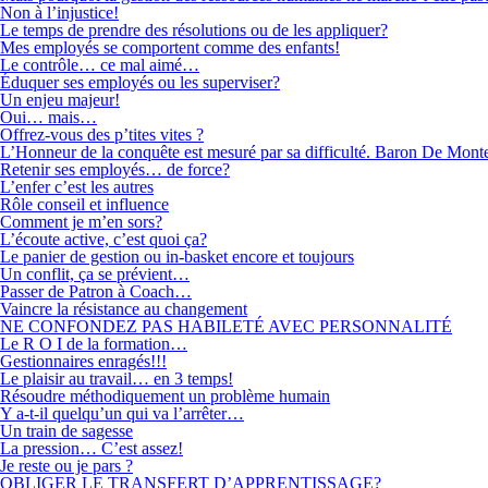
Non à l’injustice!
Le temps de prendre des résolutions ou de les appliquer?
Mes employés se comportent comme des enfants!
Le contrôle… ce mal aimé…
Éduquer ses employés ou les superviser?
Un enjeu majeur!
Oui… mais…
Offrez-vous des p’tites vites ?
L’Honneur de la conquête est mesuré par sa difficulté. Baron De Mont
Retenir ses employés… de force?
L’enfer c’est les autres
Rôle conseil et influence
Comment je m’en sors?
L’écoute active, c’est quoi ça?
Le panier de gestion ou in-basket encore et toujours
Un conflit, ça se prévient…
Passer de Patron à Coach…
Vaincre la résistance au changement
NE CONFONDEZ PAS HABILETÉ AVEC PERSONNALITÉ
Le R O I de la formation…
Gestionnaires enragés!!!
Le plaisir au travail… en 3 temps!
Résoudre méthodiquement un problème humain
Y a-t-il quelqu’un qui va l’arrêter…
Un train de sagesse
La pression… C’est assez!
Je reste ou je pars ?
OBLIGER LE TRANSFERT D’APPRENTISSAGE?