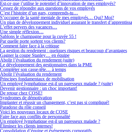
Est-ce que j’utilise le potentiel d’innovation de mes employés?
Cessez de répondre aux questions de vos employés
C’est l’histoire d’un gars, comprends-tu…
S’occuper de la santé mentale de mes employés… Qui? Moi?
Un plan de développement individuel assurant le transfert d’apprentiss
L’effet pervers des vacances…
Une simple réflexion…
Sablons le champagne pour la cuvée 55 !
Par quelle porte sortent vos clients?
Comment faire face à la critique
La gestion du rendement : quelques risques et beaucoup d’avantages
Gagner la coupe Stanley… en équipe
Abolir l’évaluation du rendement (suite)
Le développement des gestionnaires dans la PME
Compléter son casse-tête… à temps
Abolir l’évaluation du rendement
Principes fondamentaux de mobilisation
Un employé lymphatique est-il un paresseux malade ? (suite)
Devenir gestionnaire : un choc important!
De retour chez COSE!
Syndromes de démotivation
Implanter et réussir un changement, c’est pas si compliqué!
Paradoxe du rôle conseil
Voici les nouveaux locaux de COSE
Faire face aux conflits de personnalité
Un employé lymphatique est-il un paresseux malade ?
Éliminez les clients internes!
Consolidation d’équipe et événements corporatifs