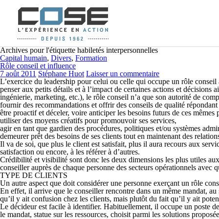
Archives pour l'étiquette habiletés interpersonnelles
Capital humain
,
Divers
,
Formation
Rôle conseil et influence
7 août 2011
Stéphane Huot
Laisser un commentaire
L’exercice du leadership pour celui ou celle qui occupe un rôle conseil au
penser aux petits détails et à l’impact de certaines actions et décision
ingénierie, marketing, etc.), le rôle conseil n’a que son
autorité de com
fournir des recommandations et offrir des conseils de qualité répondant 
être proactif et déceler, voire anticiper les besoins futurs de ces mêmes 
utiliser des moyens créatifs pour promouvoir ses services,
agir en tant que gardien des procédures, politiques et/ou systèmes admi
demeurer prêt des besoins de ses clients tout en maintenant des relatio
Il va de soi, que plus le client est satisfait, plus il aura recours aux ser
satis­faction ou encore, à les référer à d’autres.
Crédibilité
et
visibilité
sont donc les deux dimensions les plus utiles aux 
conseiller auprès de chaque personne des secteurs opérationnels avec qui
TYPE DE CLIENTS
Un autre aspect que doit considérer une personne exerçant un rôle conse
En effet, il arrive que le conseiller rencontre dans un même mandat, au s
qu’il y ait confusion chez les clients, mais plutôt du fait qu’il y ait pot
Le
décideur
est facile à identifier. Habituellement, il occupe un poste d
le mandat, statue sur les ressources, choisit parmi les solutions proposée