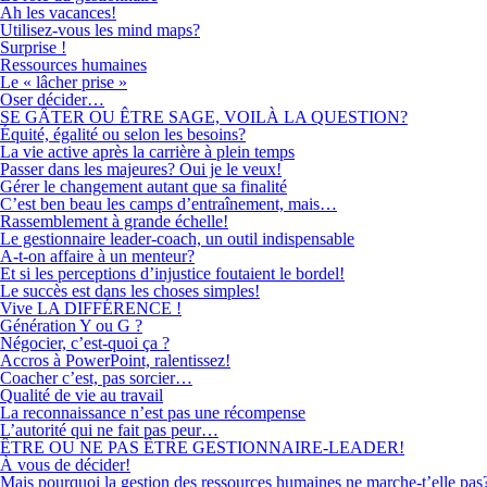
Ah les vacances!
Utilisez-vous les mind maps?
Surprise !
Ressources humaines
Le « lâcher prise »
Oser décider…
SE GÂTER OU ÊTRE SAGE, VOILÀ LA QUESTION?
Équité, égalité ou selon les besoins?
La vie active après la carrière à plein temps
Passer dans les majeures? Oui je le veux!
Gérer le changement autant que sa finalité
C’est ben beau les camps d’entraînement, mais…
Rassemblement à grande échelle!
Le gestionnaire leader-coach, un outil indispensable
A-t-on affaire à un menteur?
Et si les perceptions d’injustice foutaient le bordel!
Le succès est dans les choses simples!
Vive LA DIFFÉRENCE !
Génération Y ou G ?
Négocier, c’est-quoi ça ?
Accros à PowerPoint, ralentissez!
Coacher c’est, pas sorcier…
Qualité de vie au travail
La reconnaissance n’est pas une récompense
L’autorité qui ne fait pas peur…
ÊTRE OU NE PAS ÊTRE GESTIONNAIRE-LEADER!
À vous de décider!
Mais pourquoi la gestion des ressources humaines ne marche-t’elle pas