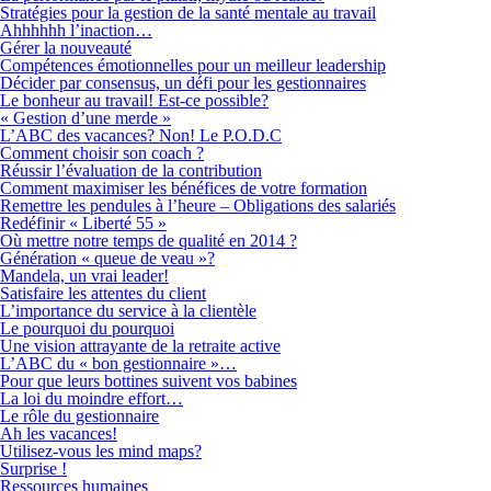
Stratégies pour la gestion de la santé mentale au travail
Ahhhhhh l’inaction…
Gérer la nouveauté
Compétences émotionnelles pour un meilleur leadership
Décider par consensus, un défi pour les gestionnaires
Le bonheur au travail! Est-ce possible?
« Gestion d’une merde »
L’ABC des vacances? Non! Le P.O.D.C
Comment choisir son coach ?
Réussir l’évaluation de la contribution
Comment maximiser les bénéfices de votre formation
Remettre les pendules à l’heure – Obligations des salariés
Redéfinir « Liberté 55 »
Où mettre notre temps de qualité en 2014 ?
Génération « queue de veau »?
Mandela, un vrai leader!
Satisfaire les attentes du client
L’importance du service à la clientèle
Le pourquoi du pourquoi
Une vision attrayante de la retraite active
L’ABC du « bon gestionnaire »…
Pour que leurs bottines suivent vos babines
La loi du moindre effort…
Le rôle du gestionnaire
Ah les vacances!
Utilisez-vous les mind maps?
Surprise !
Ressources humaines