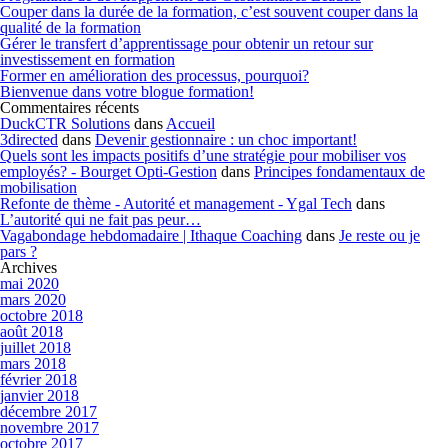
Couper dans la durée de la formation, c’est souvent couper dans la
qualité de la formation
Gérer le transfert d’apprentissage pour obtenir un retour sur
investissement en formation
Former en amélioration des processus, pourquoi?
Bienvenue dans votre blogue formation!
Commentaires récents
DuckCTR Solutions
dans
Accueil
3directed
dans
Devenir gestionnaire : un choc important!
Quels sont les impacts positifs d’une stratégie pour mobiliser vos
employés? - Bourget Opti-Gestion
dans
Principes fondamentaux de
mobilisation
Refonte de thème - Autorité et management - Ygal Tech
dans
L’autorité qui ne fait pas peur…
Vagabondage hebdomadaire | Ithaque Coaching
dans
Je reste ou je
pars ?
Archives
mai 2020
mars 2020
octobre 2018
août 2018
juillet 2018
mars 2018
février 2018
janvier 2018
décembre 2017
novembre 2017
octobre 2017