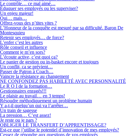
Le contrôle… ce mal aimé…
Éduquer ses employés ou les superviser?
Un enjeu majeur!
Oui… mais…
Offrez-vous des p’tites vites ?
L’Honneur de la conquête est mesuré par sa difficulté. Baron De
Montesquieu
Retenir ses employés… de force?
L’enfer c’est les autres
Rôle conseil et influence
Comment je m’en sors?
L’écoute active, c’est quoi ça?
Le panier de gestion ou in-basket encore et toujours
Un conflit, ça se prévient…
Passer de Patron à Coach…
Vaincre la résistance au changement
NE CONFONDEZ PAS HABILETÉ AVEC PERSONNALITÉ
Le R O I de la formation…
Gestionnaires enragés!!!
Le plaisir au travail… en 3 temps!
Résoudre méthodiquement un problème humain
Y a-t-il quelqu’un qui va l’arrêter…
Un train de sagesse
La pression… C’est assez!
Je reste ou je pars ?
OBLIGER LE TRANSFERT D’APPRENTISSAGE?
Est-ce que j’utilise le potentiel d’innovation de mes employés?
Cessez de répondre aux questions de vos employés