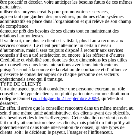
être proactif et déceler, voire anticiper les besoins futurs de ces mêmes
partenaires,
utiliser des moyens créatifs pour promouvoir ses services,
agir en tant que gardien des procédures, politiques et/ou systèmes
administratifs en place dans l’organisation et qui relève de son champ
de compétence,
demeurer prêt des besoins de ses clients tout en maintenant des
relations harmonieuses.
Il va de soi, que plus le client est satisfait, plus il aura recours aux
services conseils. Le client peut atteindre un certain niveau
d’autonomie, mais il sera toujours disposé à recourir aux services
conseils s’il en a tiré satis­faction ou encore, à les référer à d’autres.
Crédibilité
et
visibilité
sont donc les deux dimensions les plus utiles
aux conseillers dans leurs interactions avec leurs interlocuteurs
puisqu’ils sont à la source de la relation de confiance et d’influence
qu’exerce le conseiller auprès de chaque personne des secteurs
opérationnels avec qui il transige.
TYPE DE CLIENTS
Un autre aspect que doit considérer une personne exerçant un rôle
conseil est le type de clients, ou plutôt partenaires comme dirait mon
collègue Daniel (
voir blogue du 21 septembre 2009
), qu’elle doit
desservir.
En effet, il arrive que le conseiller rencontre dans un même mandat, au
sein d’une même unité administrative, des clients ayant des objectifs,
des besoins et des intérêts divergents. Cette situation ne vient pas du
fait qu’il y ait confusion chez les clients, mais plutôt du fait qu’il y ait
potentiellement dans toute intervention de conseil, quatre types de
clients soit : le
décideur
, le
payeur
, l’
usager
et l’
influenceur
.