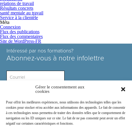
relations de travail
Résultats concrets
santé mentale au travail
Service à la clientèle
Méta
Connexion
Flux des publications
Flux des commentaires
Site de WordPress-FR
Intéressé par nos formations?
Abonnez-vous à notre infolettre
Gérer le consentement aux
Intérêt ?
cookies
Pour offrir les meilleures expériences, nous utilisons des technologies telles que les
cookies pour stocker et/ou accéder aux informations des appareils. Le fait de consentir
à ces technologies nous permettra de traiter des données telles que le comportement de
navigation ou les ID uniques sur ce site. Le fait de ne pas consentir peut avoir un effet
négatif sur certaines caractéristiques et fonctions.