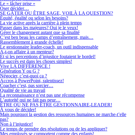
Le « lâcher prise »
Oser décider…
SE GÂTER OU ÊTRE SAGE, VOILÀ LA QUESTION?
Équité, égalité ou selon les besoins?
La vie active après la carrière à plein temps
Passer dans les majeures? Oui je le veux!
Gérer le changement autant que sa finalité
C’est ben beau les camps d’entraînement, mais…
Rassemblement à grande échelle!
Le gestionnaire leader-coach, un outil indispensable
A-t-on affaire à un menteur?
Et si les perceptions d’injustice foutaient le bordel!
Le succès est dans les choses simples!
Vive LA DIFFÉRENCE !
Génération Y ou G ?
Négocier, c’est-quoi ça ?
Accros à PowerPoint, ralentissez!
Coacher c’est, pas sorcier…
Qualité de vie au travail
La reconnaissance n’est pas une récompense
L’autorité qui ne fait pas peur…
ÊTRE OU NE PAS ÊTRE GESTIONNAIRE-LEADER!
À vous de décider!
Mais pourquoi la gestion des ressources humaines ne marche-t’elle
pas?
Non à l’injustice!
Le temps de prendre des résolutions ou de les appliquer?
Mes employés se comportent comme des enfants!