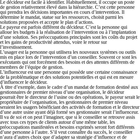
Le
décideur
est facile à identifier. Habituellement, il occupe un poste
de gestion relativement élevé dans la hiérarchie. C’est cette personne
qui prendra les décisions importantes en cours d’intervention. Il
détermine le mandat, statue sur les ressources, choisit parmi les
solutions proposées et accepte le plan d’actions.
Le
payeur
est parfois différent du décideur. C’est la personne qui
alloue les budgets à la réalisation de l’intervention ou à l’implantation
d’une solution. Ses préoccu­pations principales sont les coûts du projet
et les gains de productivité attendus, voire le retour sur
l’investissement.
L’
usager
est la personne qui utilisera les nouveaux systèmes ou outils
mis en place lors de l’intervention d’un conseiller. Souvent ce sont les
exécutants qui ont forcément des besoins et des attentes différents de
membres de l’équipe de gestion.
L’
influenceur
est une personne qui possède une certaine connaissance
de la pro­blé­matique et des solutions potentielles et qui est en mesure
d’influencer le décideur.
À titre d’exemple, dans le cadre d’un mandat de formation destiné aux
gestionnaires de premier niveau d’une organisation, le décideur
pourrait être le directeur de l’usine ou des opérations, le payeur serait le
propriétaire de l’organisation, les gestionnaires de premier niveau
seraient les usagers bénéficiant des activités de formation et le directeur
d’une autre usine ayant déjà formé ses gestionnaire serait l’influenceur.
Il va de soi et on peut l’imaginer, que si le conseiller se retrouve assis
avec tous ces types de clients autour d’une même table, les
préoccupations manifestées et besoins exprimés seront fort différents
d’une personne à l’autre. S’il veut connaître du succès, le conseiller
n’aura d’autres choix que d’adapter sa stratégie d’influence et de