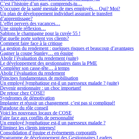
C’est l’histoire d’un gars, comprends-tu…
S’occuper de la santé mentale de mes employés… Qui? Moi?
Un plan de développement individuel assurant le transfert
d’apprentissage?
L’effet pervers des vacances…
Une simple réflexion…
Sablons le champagne pour la cuvée 55 !
Par quelle porte sortent vos clients?
Comment faire face à la critique
La gestion du rendement : quelques risques et beaucoup d’avantages
Gagner la coupe Stanley… en équipe
Abolir l’évaluation du rendement (suite)
Le développement des gestionnaires dans la PME
Compléter son casse-tête… à temps
Abolir l’évaluation du rendement
Principes fondamentaux de mobilisation
Un employé lymphatique est-il un paresseux malade ? (suite)
Devenir gestionnaire : un choc important!
De retour chez COSE!
Syndromes de démotivation
Implanter et réussir un changement, c’est pas si compliqué!
Paradoxe du rôle conseil
Voici les nouveaux locaux de COSE
Faire face aux conflits de personnalité
Un employé lymphatique est-il un paresseux malade ?
Éliminez les clients internes!
Consolidation d’équipe et événements corporatifs
Programme de développement des Gestionnaires Leaders