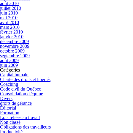
août 2010
juillet 2010
juin 2010
mai 2010
avril 2010
mars 2010
février 2010
janvier 2010
décembre 2009
novembre 2009
octobre 2009
septembre 2009
août 2009
juin 2009
Catégories
Capital humain
Charte des droits et libertés
Coaching
Code civil du Québec
Consolidation d'équipe
Divers
droits de gérance
Éditorial
Formation
Lois reliées au travail
Non classé
Obligations des travailleurs
Productivité