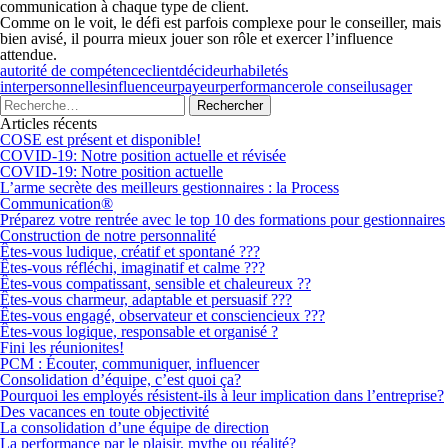
communication à chaque type de client.
Comme on le voit, le défi est parfois complexe pour le conseiller, mais
bien avisé, il pourra mieux jouer son rôle et exercer l’influence
attendue.
autorité de compétence
client
décideur
habiletés
interpersonnelles
influenceur
payeur
performance
role conseil
usager
Articles récents
COSE est présent et disponible!
COVID-19: Notre position actuelle et révisée
COVID-19: Notre position actuelle
L’arme secrète des meilleurs gestionnaires : la Process
Communication®
Préparez votre rentrée avec le top 10 des formations pour gestionnaires
Construction de notre personnalité
Êtes-vous ludique, créatif et spontané ???
Êtes-vous réfléchi, imaginatif et calme ???
Êtes-vous compatissant, sensible et chaleureux ??
Êtes-vous charmeur, adaptable et persuasif ???
Êtes-vous engagé, observateur et consciencieux ???
Êtes-vous logique, responsable et organisé ?
Fini les réunionites!
PCM : Écouter, communiquer, influencer
Consolidation d’équipe, c’est quoi ça?
Pourquoi les employés résistent-ils à leur implication dans l’entreprise?
Des vacances en toute objectivité
La consolidation d’une équipe de direction
La performance par le plaisir, mythe ou réalité?