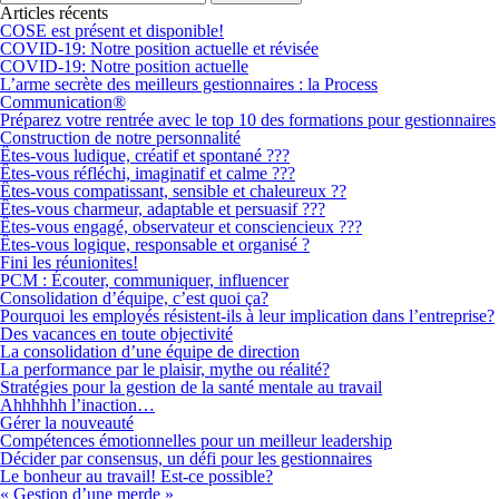
Articles récents
COSE est présent et disponible!
COVID-19: Notre position actuelle et révisée
COVID-19: Notre position actuelle
L’arme secrète des meilleurs gestionnaires : la Process
Communication®
Préparez votre rentrée avec le top 10 des formations pour gestionnaires
Construction de notre personnalité
Êtes-vous ludique, créatif et spontané ???
Êtes-vous réfléchi, imaginatif et calme ???
Êtes-vous compatissant, sensible et chaleureux ??
Êtes-vous charmeur, adaptable et persuasif ???
Êtes-vous engagé, observateur et consciencieux ???
Êtes-vous logique, responsable et organisé ?
Fini les réunionites!
PCM : Écouter, communiquer, influencer
Consolidation d’équipe, c’est quoi ça?
Pourquoi les employés résistent-ils à leur implication dans l’entreprise?
Des vacances en toute objectivité
La consolidation d’une équipe de direction
La performance par le plaisir, mythe ou réalité?
Stratégies pour la gestion de la santé mentale au travail
Ahhhhhh l’inaction…
Gérer la nouveauté
Compétences émotionnelles pour un meilleur leadership
Décider par consensus, un défi pour les gestionnaires
Le bonheur au travail! Est-ce possible?
« Gestion d’une merde »