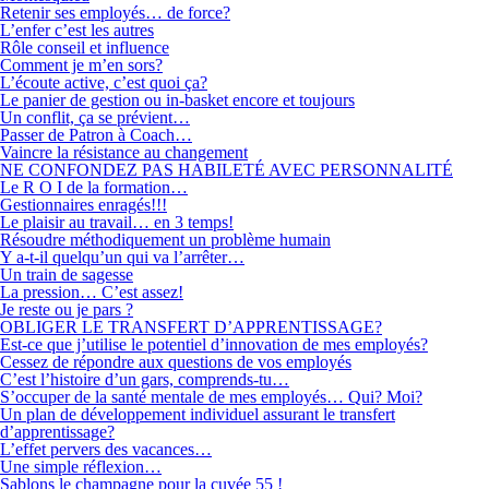
Retenir ses employés… de force?
L’enfer c’est les autres
Rôle conseil et influence
Comment je m’en sors?
L’écoute active, c’est quoi ça?
Le panier de gestion ou in-basket encore et toujours
Un conflit, ça se prévient…
Passer de Patron à Coach…
Vaincre la résistance au changement
NE CONFONDEZ PAS HABILETÉ AVEC PERSONNALITÉ
Le R O I de la formation…
Gestionnaires enragés!!!
Le plaisir au travail… en 3 temps!
Résoudre méthodiquement un problème humain
Y a-t-il quelqu’un qui va l’arrêter…
Un train de sagesse
La pression… C’est assez!
Je reste ou je pars ?
OBLIGER LE TRANSFERT D’APPRENTISSAGE?
Est-ce que j’utilise le potentiel d’innovation de mes employés?
Cessez de répondre aux questions de vos employés
C’est l’histoire d’un gars, comprends-tu…
S’occuper de la santé mentale de mes employés… Qui? Moi?
Un plan de développement individuel assurant le transfert
d’apprentissage?
L’effet pervers des vacances…
Une simple réflexion…
Sablons le champagne pour la cuvée 55 !