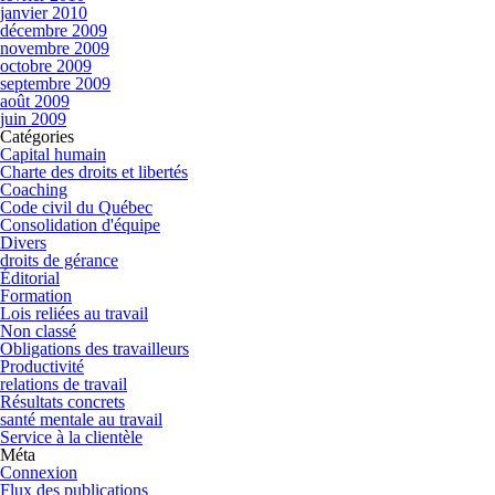
janvier 2010
décembre 2009
novembre 2009
octobre 2009
septembre 2009
août 2009
juin 2009
Catégories
Capital humain
Charte des droits et libertés
Coaching
Code civil du Québec
Consolidation d'équipe
Divers
droits de gérance
Éditorial
Formation
Lois reliées au travail
Non classé
Obligations des travailleurs
Productivité
relations de travail
Résultats concrets
santé mentale au travail
Service à la clientèle
Méta
Connexion
Flux des publications