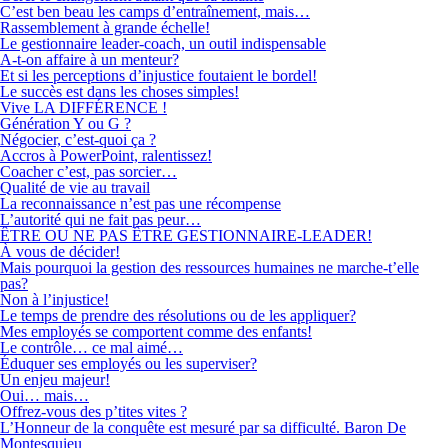
C’est ben beau les camps d’entraînement, mais…
Rassemblement à grande échelle!
Le gestionnaire leader-coach, un outil indispensable
A-t-on affaire à un menteur?
Et si les perceptions d’injustice foutaient le bordel!
Le succès est dans les choses simples!
Vive LA DIFFÉRENCE !
Génération Y ou G ?
Négocier, c’est-quoi ça ?
Accros à PowerPoint, ralentissez!
Coacher c’est, pas sorcier…
Qualité de vie au travail
La reconnaissance n’est pas une récompense
L’autorité qui ne fait pas peur…
ÊTRE OU NE PAS ÊTRE GESTIONNAIRE-LEADER!
À vous de décider!
Mais pourquoi la gestion des ressources humaines ne marche-t’elle
pas?
Non à l’injustice!
Le temps de prendre des résolutions ou de les appliquer?
Mes employés se comportent comme des enfants!
Le contrôle… ce mal aimé…
Éduquer ses employés ou les superviser?
Un enjeu majeur!
Oui… mais…
Offrez-vous des p’tites vites ?
L’Honneur de la conquête est mesuré par sa difficulté. Baron De
Montesquieu