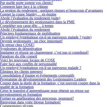
Par quelle porte sortent vos clients?
Comment faire face à la critique
La gestion du rendement : quelques risques et beaucoup d’avantages
Gagner la coupe Stanley… en équipe
Abolir l’évaluation du rendement (suite)
Le développement des gestionnaires dans la PME
Compléter son casse-tête… à temps
Abolir l’évaluation du rendement
Principes fondamentaux de mobilisation
Un employé lymphatique est-il un paresseux malade ? (suite)
Devenir gestionnaire : un choc important!
De retour chez COSE!
Syndromes de démotivation
Implanter et réussir un changement, c’est pas si compliqué!
Paradoxe du rôle conseil
Voici les nouveaux locaux de COSE
Faire face aux conflits de personnalité
Un employé lymphatique est-il un paresseux malade ?
Éliminez les clients internes!
Consolidation d’équipe et événements corporatifs
Programme de développement des Gestionnaires Leaders
Couper dans la durée de la formation, c’est souvent couper dans la
qualité de la formation
Gérer le transfert d’apprentissage pour obtenir un retour sur
investissement en formation
Former en amélioration des processus, pourquoi?
Bienvenue dans votre blogue formation!
Commentaires récents