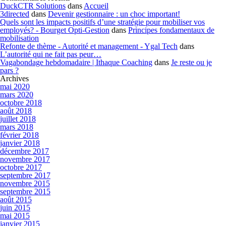
DuckCTR Solutions
dans
Accueil
3directed
dans
Devenir gestionnaire : un choc important!
Quels sont les impacts positifs d’une stratégie pour mobiliser vos
employés? - Bourget Opti-Gestion
dans
Principes fondamentaux de
mobilisation
Refonte de thème - Autorité et management - Ygal Tech
dans
L’autorité qui ne fait pas peur…
Vagabondage hebdomadaire | Ithaque Coaching
dans
Je reste ou je
pars ?
Archives
mai 2020
mars 2020
octobre 2018
août 2018
juillet 2018
mars 2018
février 2018
janvier 2018
décembre 2017
novembre 2017
octobre 2017
septembre 2017
novembre 2015
septembre 2015
août 2015
juin 2015
mai 2015
janvier 2015