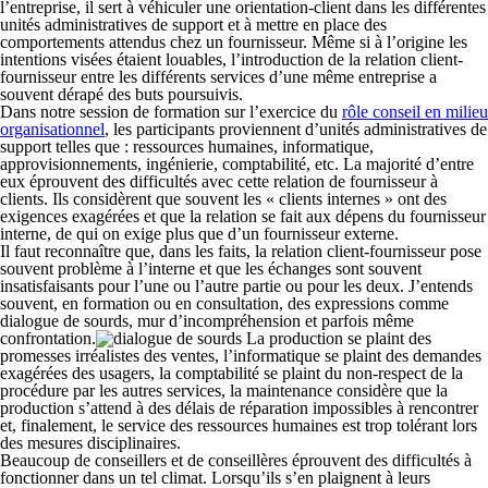
l’entreprise, il sert à véhiculer une orientation-client dans les différentes
unités administratives de support et à mettre en place des
comportements attendus chez un fournisseur. Même si à l’origine les
intentions visées étaient louables, l’introduction de la relation client-
fournisseur entre les différents services d’une même entreprise a
souvent dérapé des buts poursuivis.
Dans notre session de formation sur l’exercice du
rôle conseil en milieu
organisationnel
, les participants proviennent d’unités administratives de
support telles que : ressources humaines, informatique,
approvisionnements, ingénierie, comptabilité, etc. La majorité d’entre
eux éprouvent des difficultés avec cette relation de fournisseur à
clients. Ils considèrent que souvent les « clients internes » ont des
exigences exagérées et que la relation se fait aux dépens du fournisseur
interne, de qui on exige plus que d’un fournisseur externe.
Il faut reconnaître que, dans les faits, la relation client-fournisseur pose
souvent problème à l’interne et que les échanges sont souvent
insatisfaisants pour l’une ou l’autre partie ou pour les deux. J’entends
souvent, en formation ou en consultation, des expressions comme
dialogue de sourds, mur d’incompréhension et parfois même
confrontation.
La production se plaint des
promesses irréalistes des ventes, l’informatique se plaint des demandes
exagérées des usagers, la comptabilité se plaint du non-respect de la
procédure par les autres services, la maintenance considère que la
production s’attend à des délais de réparation impossibles à rencontrer
et, finalement, le service des ressources humaines est trop tolérant lors
des mesures disciplinaires.
Beaucoup de conseillers et de conseillères éprouvent des difficultés à
fonctionner dans un tel climat. Lorsqu’ils s’en plaignent à leurs