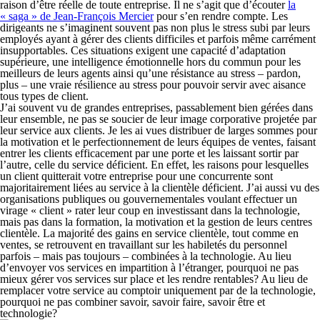
raison d’être réelle de toute entreprise. Il ne s’agit que d’écouter
la
« saga » de Jean-François Mercier
pour s’en rendre compte. Les
dirigeants ne s’imaginent souvent pas non plus le stress subi par leurs
employés ayant à gérer des clients difficiles et parfois même carrément
insupportables. Ces situations exigent une capacité d’adaptation
supérieure, une intelligence émotionnelle hors du commun pour les
meilleurs de leurs agents ainsi qu’une résistance au stress – pardon,
plus – une vraie résilience au stress pour pouvoir servir avec aisance
tous types de client.
J’ai souvent vu de grandes entreprises, passablement bien gérées dans
leur ensemble, ne pas se soucier de leur image corporative projetée par
leur service aux clients. Je les ai vues distribuer de larges sommes pour
la motivation et le perfectionnement de leurs équipes de ventes, faisant
entrer les clients efficacement par une porte et les laissant sortir par
l’autre, celle du service déficient. En effet, les raisons pour lesquelles
un client quitterait votre entreprise pour une concurrente sont
majoritairement liées au service à la clientèle déficient. J’ai aussi vu des
organisations publiques ou gouvernementales voulant effectuer un
virage « client » rater leur coup en investissant dans la technologie,
mais pas dans la formation, la motivation et la gestion de leurs centres
clientèle. La majorité des gains en service clientèle, tout comme en
ventes, se retrouvent en travaillant sur les habiletés du personnel
parfois – mais pas toujours – combinées à la technologie. Au lieu
d’envoyer vos services en impartition à l’étranger, pourquoi ne pas
mieux gérer vos services sur place et les rendre rentables? Au lieu de
remplacer votre service au comptoir uniquement par de la technologie,
pourquoi ne pas combiner savoir, savoir faire, savoir être et
technologie?