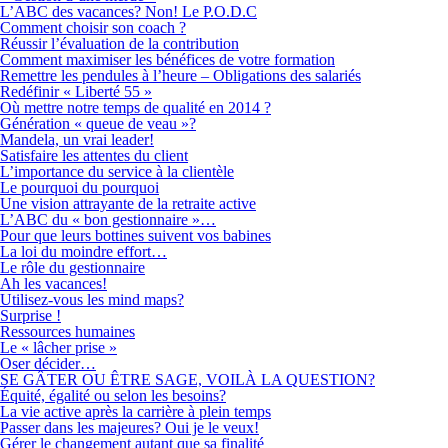
L’ABC des vacances? Non! Le P.O.D.C
Comment choisir son coach ?
Réussir l’évaluation de la contribution
Comment maximiser les bénéfices de votre formation
Remettre les pendules à l’heure – Obligations des salariés
Redéfinir « Liberté 55 »
Où mettre notre temps de qualité en 2014 ?
Génération « queue de veau »?
Mandela, un vrai leader!
Satisfaire les attentes du client
L’importance du service à la clientèle
Le pourquoi du pourquoi
Une vision attrayante de la retraite active
L’ABC du « bon gestionnaire »…
Pour que leurs bottines suivent vos babines
La loi du moindre effort…
Le rôle du gestionnaire
Ah les vacances!
Utilisez-vous les mind maps?
Surprise !
Ressources humaines
Le « lâcher prise »
Oser décider…
SE GÂTER OU ÊTRE SAGE, VOILÀ LA QUESTION?
Équité, égalité ou selon les besoins?
La vie active après la carrière à plein temps
Passer dans les majeures? Oui je le veux!
Gérer le changement autant que sa finalité