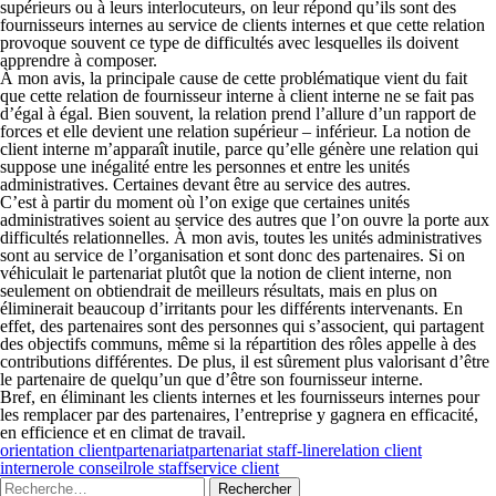
supérieurs ou à leurs interlocuteurs, on leur répond qu’ils sont des
fournisseurs internes au service de clients internes et que cette relation
provoque souvent ce type de difficultés avec lesquelles ils doivent
apprendre à composer.
À mon avis, la principale cause de cette problématique vient du fait
que cette relation de fournisseur interne à client interne ne se fait pas
d’égal à égal. Bien souvent, la relation prend l’allure d’un rapport de
forces et elle devient une relation supérieur – inférieur. La notion de
client interne m’apparaît inutile, parce qu’elle génère une relation qui
suppose une inégalité entre les personnes et entre les unités
administratives. Certaines devant être au service des autres.
C’est à partir du moment où l’on exige que certaines unités
administratives soient au service des autres que l’on ouvre la porte aux
difficultés relationnelles. À mon avis, toutes les unités administratives
sont au service de l’organisation et sont donc des partenaires. Si on
véhiculait le partenariat plutôt que la notion de client interne, non
seulement on obtiendrait de meilleurs résultats, mais en plus on
éliminerait beaucoup d’irritants pour les différents intervenants. En
effet, des partenaires sont des personnes qui s’associent, qui partagent
des objectifs communs, même si la répartition des rôles appelle à des
contributions différentes. De plus, il est sûrement plus valorisant d’être
le partenaire de quelqu’un que d’être son fournisseur interne.
Bref, en éliminant les clients internes et les fournisseurs internes pour
les remplacer par des partenaires, l’entreprise y gagnera en efficacité,
en efficience et en climat de travail.
orientation client
partenariat
partenariat staff-line
relation client
interne
role conseil
role staff
service client