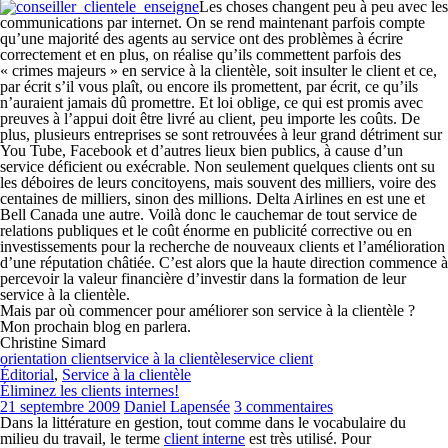
Les choses changent peu à peu avec les
communications par internet. On se rend maintenant parfois compte
qu’une majorité des agents au service ont des problèmes à écrire
correctement et en plus, on réalise qu’ils commettent parfois des
« crimes majeurs » en service à la clientèle, soit insulter le client et ce,
par écrit s’il vous plaît, ou encore ils promettent, par écrit, ce qu’ils
n’auraient jamais dû promettre. Et loi oblige, ce qui est promis avec
preuves à l’appui doit être livré au client, peu importe les coûts. De
plus, plusieurs entreprises se sont retrouvées à leur grand détriment sur
You Tube, Facebook et d’autres lieux bien publics, à cause d’un
service déficient ou exécrable. Non seulement quelques clients ont su
les déboires de leurs concitoyens, mais souvent des milliers, voire des
centaines de milliers, sinon des millions. Delta Airlines en est une et
Bell Canada une autre. Voilà donc le cauchemar de tout service de
relations publiques et le coût énorme en publicité corrective ou en
investissements pour la recherche de nouveaux clients et l’amélioration
d’une réputation châtiée. C’est alors que la haute direction commence à
percevoir la valeur financière d’investir dans la formation de leur
service à la clientèle.
Mais par où commencer pour améliorer son service à la clientèle ?
Mon prochain blog en parlera.
Christine Simard
orientation client
service à la clientèle
service client
Éditorial
,
Service à la clientèle
Éliminez les clients internes!
21 septembre 2009
Daniel Lapensée
3 commentaires
Dans la littérature en gestion, tout comme dans le vocabulaire du
milieu du travail, le terme
client interne
est très utilisé. Pour