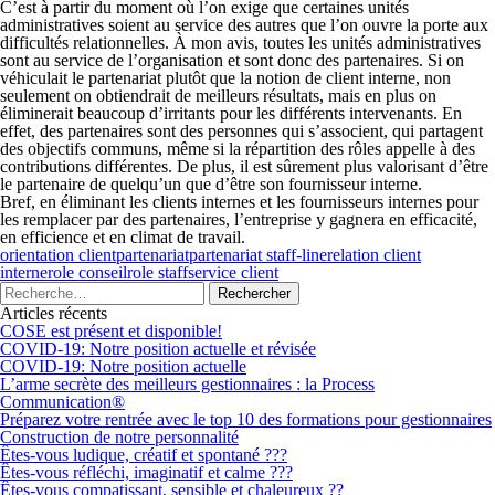
C’est à partir du moment où l’on exige que certaines unités
administratives soient au service des autres que l’on ouvre la porte aux
difficultés relationnelles. À mon avis, toutes les unités administratives
sont au service de l’organisation et sont donc des partenaires. Si on
véhiculait le partenariat plutôt que la notion de client interne, non
seulement on obtiendrait de meilleurs résultats, mais en plus on
éliminerait beaucoup d’irritants pour les différents intervenants. En
effet, des partenaires sont des personnes qui s’associent, qui partagent
des objectifs communs, même si la répartition des rôles appelle à des
contributions différentes. De plus, il est sûrement plus valorisant d’être
le partenaire de quelqu’un que d’être son fournisseur interne.
Bref, en éliminant les clients internes et les fournisseurs internes pour
les remplacer par des partenaires, l’entreprise y gagnera en efficacité,
en efficience et en climat de travail.
orientation client
partenariat
partenariat staff-line
relation client
interne
role conseil
role staff
service client
Articles récents
COSE est présent et disponible!
COVID-19: Notre position actuelle et révisée
COVID-19: Notre position actuelle
L’arme secrète des meilleurs gestionnaires : la Process
Communication®
Préparez votre rentrée avec le top 10 des formations pour gestionnaires
Construction de notre personnalité
Êtes-vous ludique, créatif et spontané ???
Êtes-vous réfléchi, imaginatif et calme ???
Êtes-vous compatissant, sensible et chaleureux ??