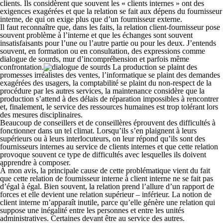
clients. Ils considèrent que souvent les « clients internes » ont des
exigences exagérées et que la relation se fait aux dépens du fournisseur
interne, de qui on exige plus que d’un fournisseur externe.
Il faut reconnaître que, dans les faits, la relation client-fournisseur pose
souvent problème à l’interne et que les échanges sont souvent
insatisfaisants pour l’une ou l’autre partie ou pour les deux. J’entends
souvent, en formation ou en consultation, des expressions comme
dialogue de sourds, mur d’incompréhension et parfois même
confrontation.
La production se plaint des
promesses irréalistes des ventes, l’informatique se plaint des demandes
exagérées des usagers, la comptabilité se plaint du non-respect de la
procédure par les autres services, la maintenance considère que la
production s’attend à des délais de réparation impossibles à rencontrer
et, finalement, le service des ressources humaines est trop tolérant lors
des mesures disciplinaires.
Beaucoup de conseillers et de conseillères éprouvent des difficultés à
fonctionner dans un tel climat. Lorsqu’ils s’en plaignent à leurs
supérieurs ou à leurs interlocuteurs, on leur répond qu’ils sont des
fournisseurs internes au service de clients internes et que cette relation
provoque souvent ce type de difficultés avec lesquelles ils doivent
apprendre à composer.
À mon avis, la principale cause de cette problématique vient du fait
que cette relation de fournisseur interne à client interne ne se fait pas
d’égal à égal. Bien souvent, la relation prend l’allure d’un rapport de
forces et elle devient une relation supérieur – inférieur. La notion de
client interne m’apparaît inutile, parce qu’elle génère une relation qui
suppose une inégalité entre les personnes et entre les unités
administratives. Certaines devant être au service des autres.