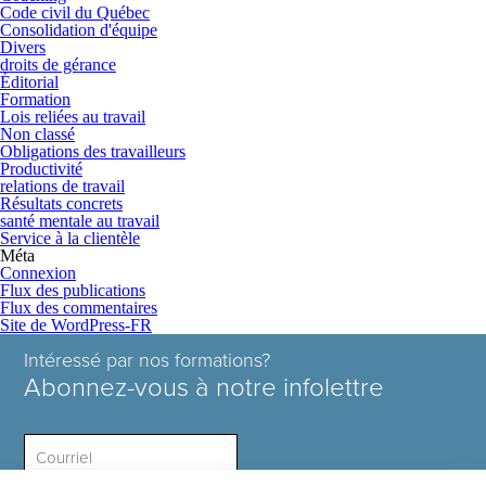
Code civil du Québec
Consolidation d'équipe
Divers
droits de gérance
Éditorial
Formation
Lois reliées au travail
Non classé
Obligations des travailleurs
Productivité
relations de travail
Résultats concrets
santé mentale au travail
Service à la clientèle
Méta
Connexion
Flux des publications
Flux des commentaires
Site de WordPress-FR
Intéressé par nos formations?
Abonnez-vous à notre infolettre