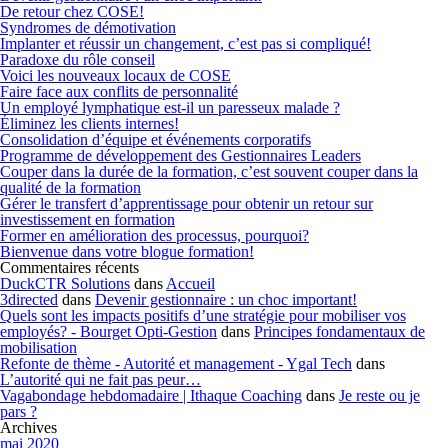
De retour chez COSE!
Syndromes de démotivation
Implanter et réussir un changement, c’est pas si compliqué!
Paradoxe du rôle conseil
Voici les nouveaux locaux de COSE
Faire face aux conflits de personnalité
Un employé lymphatique est-il un paresseux malade ?
Éliminez les clients internes!
Consolidation d’équipe et événements corporatifs
Programme de développement des Gestionnaires Leaders
Couper dans la durée de la formation, c’est souvent couper dans la
qualité de la formation
Gérer le transfert d’apprentissage pour obtenir un retour sur
investissement en formation
Former en amélioration des processus, pourquoi?
Bienvenue dans votre blogue formation!
Commentaires récents
DuckCTR Solutions
dans
Accueil
3directed
dans
Devenir gestionnaire : un choc important!
Quels sont les impacts positifs d’une stratégie pour mobiliser vos
employés? - Bourget Opti-Gestion
dans
Principes fondamentaux de
mobilisation
Refonte de thème - Autorité et management - Ygal Tech
dans
L’autorité qui ne fait pas peur…
Vagabondage hebdomadaire | Ithaque Coaching
dans
Je reste ou je
pars ?
Archives
mai 2020