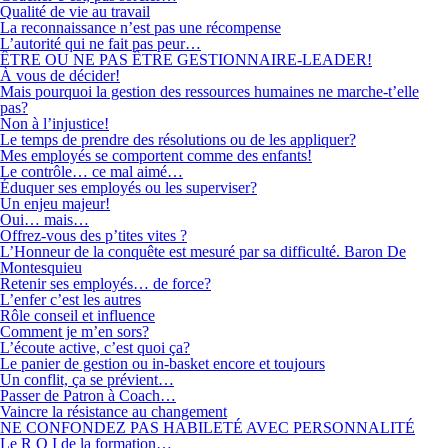
Qualité de vie au travail
La reconnaissance n’est pas une récompense
L’autorité qui ne fait pas peur…
ÊTRE OU NE PAS ÊTRE GESTIONNAIRE-LEADER!
À vous de décider!
Mais pourquoi la gestion des ressources humaines ne marche-t’elle
pas?
Non à l’injustice!
Le temps de prendre des résolutions ou de les appliquer?
Mes employés se comportent comme des enfants!
Le contrôle… ce mal aimé…
Éduquer ses employés ou les superviser?
Un enjeu majeur!
Oui… mais…
Offrez-vous des p’tites vites ?
L’Honneur de la conquête est mesuré par sa difficulté. Baron De
Montesquieu
Retenir ses employés… de force?
L’enfer c’est les autres
Rôle conseil et influence
Comment je m’en sors?
L’écoute active, c’est quoi ça?
Le panier de gestion ou in-basket encore et toujours
Un conflit, ça se prévient…
Passer de Patron à Coach…
Vaincre la résistance au changement
NE CONFONDEZ PAS HABILETÉ AVEC PERSONNALITÉ
Le R O I de la formation…