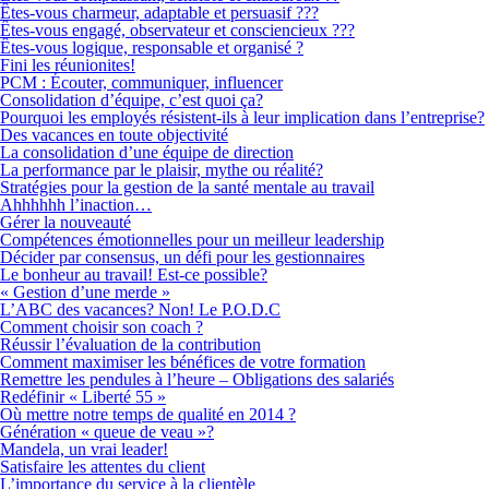
Êtes-vous charmeur, adaptable et persuasif ???
Êtes-vous engagé, observateur et consciencieux ???
Êtes-vous logique, responsable et organisé ?
Fini les réunionites!
PCM : Écouter, communiquer, influencer
Consolidation d’équipe, c’est quoi ça?
Pourquoi les employés résistent-ils à leur implication dans l’entreprise?
Des vacances en toute objectivité
La consolidation d’une équipe de direction
La performance par le plaisir, mythe ou réalité?
Stratégies pour la gestion de la santé mentale au travail
Ahhhhhh l’inaction…
Gérer la nouveauté
Compétences émotionnelles pour un meilleur leadership
Décider par consensus, un défi pour les gestionnaires
Le bonheur au travail! Est-ce possible?
« Gestion d’une merde »
L’ABC des vacances? Non! Le P.O.D.C
Comment choisir son coach ?
Réussir l’évaluation de la contribution
Comment maximiser les bénéfices de votre formation
Remettre les pendules à l’heure – Obligations des salariés
Redéfinir « Liberté 55 »
Où mettre notre temps de qualité en 2014 ?
Génération « queue de veau »?
Mandela, un vrai leader!
Satisfaire les attentes du client
L’importance du service à la clientèle