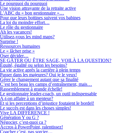
Le pourquoi du pourquoi
Une vision attrayante de la retraite active
L’ABC du « bon gestionnaire »…
Pour que leurs bottines suivent vos babines
La loi du moindre effort…
Le rôle du gestionnaire
Ah les vacances!
Utilisez-vous les mind maps?
Surprise !
Ressources humaines
Le « lâcher prise »
Oser décider…
SE GÂTER OU ÊTRE SAGE, VOILÀ LA QUESTION?
Équité, égalité ou selon les besoins?
La vie active après la carrière à plein temps
Passer dans les majeures? Oui je le veux!
Gérer le changement autant que sa finalité
C’est ben beau les camps d’entraînement, mais…
Rassemblement à grande échelle!
Le gestionnaire leader-coach, un outil indispensable
A-t-on affaire à un menteur?
Et si les perceptions d’injustice foutaient le bordel!
Le succès est dans les choses simples!
Vive LA DIFFÉRENCE !
Génération Y ou G ?
Négocier, c’est-quoi ça ?
Accros à PowerPoint, ralentissez!
Coacher c’est, pas sorcier…