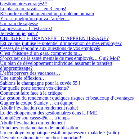
Gestionnaires enragés!!!
Le plaisir au travail… en 3 temps!
Résoudre méthodiquement un problème humain
Y a-t-il quelqu’un qui va l’arrêter…
Un train de sagesse
La pression… C’est assez!
Je reste ou je pars ?
OBLIGER LE TRANSFERT D’APPRENTISSAGE?
Est-ce que j’utilise le potentiel d’innovation de mes employés?
Cessez de répondre aux questions de vos employés
C’est l’histoire d’un gars, comprends-tu…
S’occuper de la santé mentale de mes employés… Qui? Moi?
Un plan de développement individuel assurant le transfert
d’apprentissage?
L’effet pervers des vacances…
Une simple réflexion…
Sablons le champagne pour la cuvée 55 !
Par quelle porte sortent vos clients?
Comment faire face à la critique
La gestion du rendement : quelques risques et beaucoup d’avantages
Gagner la coupe Stanley… en équipe
Abolir l’évaluation du rendement (suite)
Le développement des gestionnaires dans la PME
Compléter son casse-tête… à temps
Abolir l’évaluation du rendement
Principes fondamentaux de mobilisation
Un employé lymphatique est-il un paresseux malade ? (suite)
Devenir gestionnaire : un choc important!